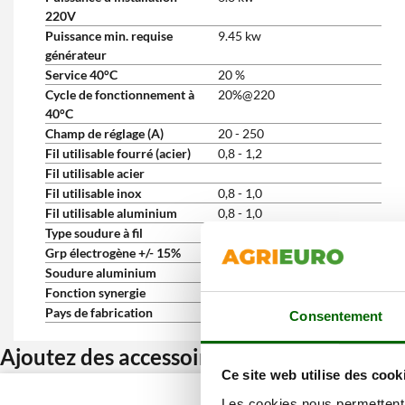
220V
Puissance min. requise
9.45 kw
générateur
Service 40°C
20 %
Cycle de fonctionnement à
20%@220
40°C
Champ de réglage (A)
20 - 250
Fil utilisable fourré (acier)
0,8 - 1,2
Fil utilisable acier
Fil utilisable inox
0,8 - 1,0
Fil utilisable aluminium
0,8 - 1,0
Type soudure à fil
MIG MAG - NO GAZ
Grp électrogène +/- 15%
oui
Soudure aluminium
optionnel
Fonction synergie
Oui
Pays de fabrication
Italie
Consentement
Ajoutez des accessoires et bénéficiez d’u
Ce site web utilise des cook
Les cookies nous permettent d