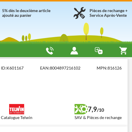
5% dès le deuxième article
Pièces de rechange +
ajouté au panier
Service Après-Vente
sans gaz multiprocédés
Telwin Maxima 270 Synergic
ID:
K601167
EAN:
8004897216102
MPN:
816126
7,9
/10
Catalogue Telwin
SAV & Pièces de rechange