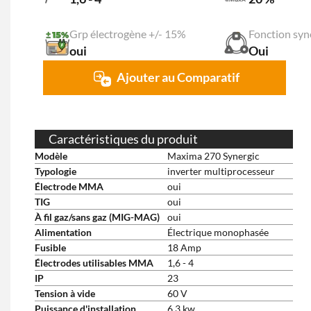
Grp électrogène +/- 15%
Fonction syn
oui
Oui
Ajouter au Comparatif
Caractéristiques du produit
Modèle
Maxima 270 Synergic
Typologie
inverter multiprocesseur
Électrode MMA
oui
TIG
oui
À fil gaz/sans gaz (MIG-MAG)
oui
Alimentation
Électrique monophasée
Fusible
18 Amp
Électrodes utilisables MMA
1,6 - 4
IP
23
Tension à vide
60 V
Puissance d'installation
6.3 kw