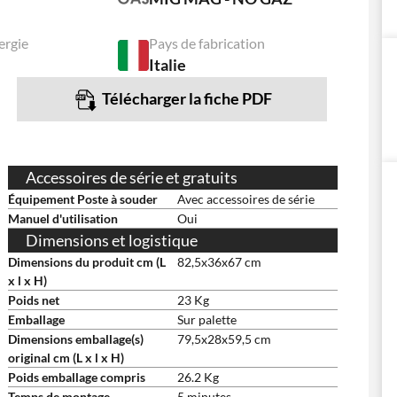
ergie
Pays de fabrication
Italie
Télécharger la fiche PDF
Accessoires de série et gratuits
Équipement Poste à souder
Avec accessoires de série
Manuel d'utilisation
Oui
Dimensions et logistique
Dimensions du produit cm (L
82,5x36x67 cm
x l x H)
Poids net
23 Kg
Emballage
Sur palette
Dimensions emballage(s)
79,5x28x59,5 cm
original cm (L x l x H)
Poids emballage compris
26.2 Kg
Temps de montage
5 minutes