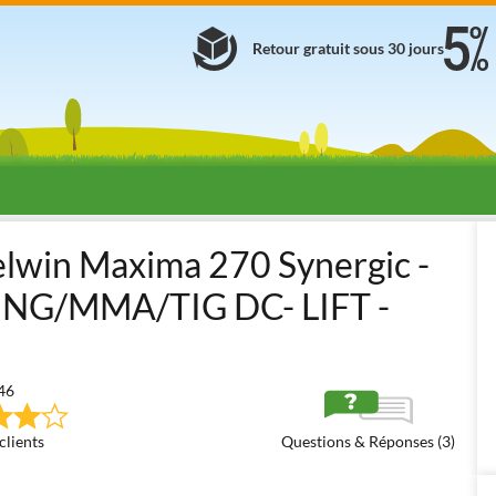
Retour gratuit sous 30 jours
 à fil - à gaz et sans gaz (MIG-MAG et MOG)
Postes à souder à fil gaz/
 Telwin Maxima 270 Synergic -
NG/MMA/TIG DC- LIFT -
46
clients
Questions & Réponses (3)