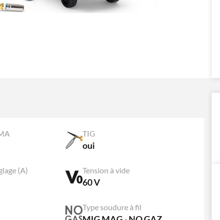
MMA
TIG
oui
lage (A)
Tension à vide
60 V
Type soudure à fil
MIG MAG - NO GAZ