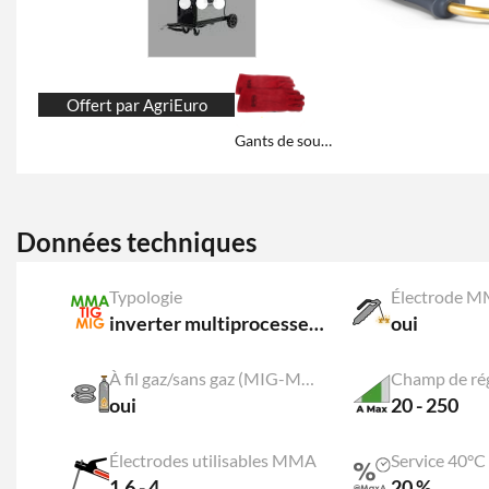
Offert par AgriEuro
Gants de soudeur GeoTech offerts !
Données techniques
Typologie
Électrode 
inverter multiprocesseur
oui
À fil gaz/sans gaz (MIG-MAG)
Champ de rég
oui
20 - 250
Électrodes utilisables MMA
Service 40°C
1,6 - 4
20 %