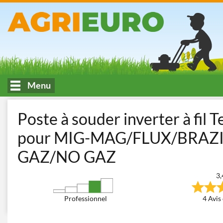
Menu
Accueil
Atelier et Bricolage
Postes à souder
Postes à souder
Poste à souder inverter à fil
pour MIG-MAG/FLUX/BRAZI
GAZ/NO GAZ
3,
Professionnel
4 Avis 