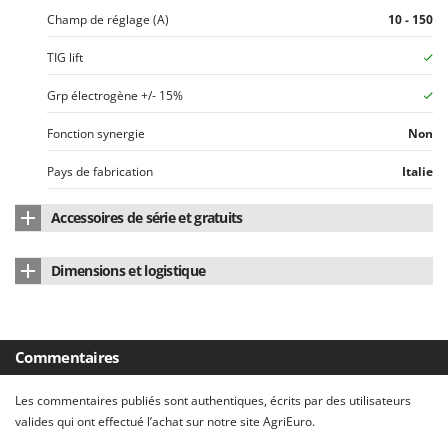
Resto Italia
Champ de réglage (A)
10 - 150
Ribimex
TIG lift
Ripartrak
Grp électrogène +/- 15%
Ritter
River Systems
Fonction synergie
Non
Robomow
Pays de fabrication
Italie
Rossofuoco
Accessoires de série et gratuits
Rover Pompe
Royal Food
Équipement Poste à souder
Avec malette + accessoires
Dimensions et logistique
Ryobi
Manuel d'utilisation
Oui
Dimensions du produit cm (L x l x H)
31 x 13 x 21 cm
S
S.T.P.
Poids net
3,6 Kg
Commentaires
Santos
Emballage
Carton d'origine
Sbaraglia
Les commentaires publiés sont authentiques, écrits par des utilisateurs
Dimensions emballage(s) original cm (L x l x H)
39,5 x 16 x 35 cm
valides qui ont effectué l’achat sur notre site AgriEuro.
Schnitzer