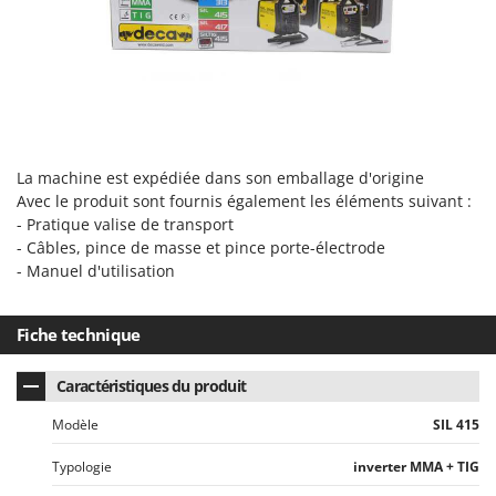
N
New O.M.R.A.
Nilfisk
Ninja
Novatec
Novital
NuAir
La machine est expédiée dans son emballage d'origine
Avec le produit sont fournis également les éléments suivant :
NuovaFac
- Pratique valise de transport
- Câbles, pince de masse et pince porte-électrode
O
- Manuel d'utilisation
Officine Savioli
Oliviero
Fiche technique
Olix
OMA
Caractéristiques du produit
Omas
Modèle
SIL 415
Ompagrill
Typologie
inverter MMA + TIG
Ooni