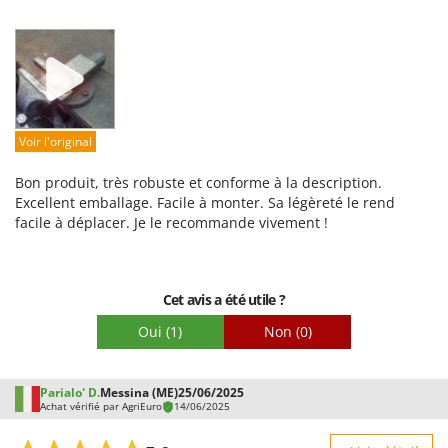
Worx
Robustesse
Prestations
Y
Yard Force
Facilité d'utilisation
Qualité / Prix
Z
Zanon
Facilité de montage
Voir l'original
Zephir
Emballage
ZGrills
Bon produit, très robuste et conforme à la description.
Excellent emballage. Facile à monter. Sa légèreté le rend
Zodiac
facile à déplacer. Je le recommande vivement !
Zomax
Cet avis a été utile ?
Oui
(1)
Non
(0)
Parialo' D.
Messina (ME)
25/06/2025
Achat vérifié par AgriEuro
14/06/2025