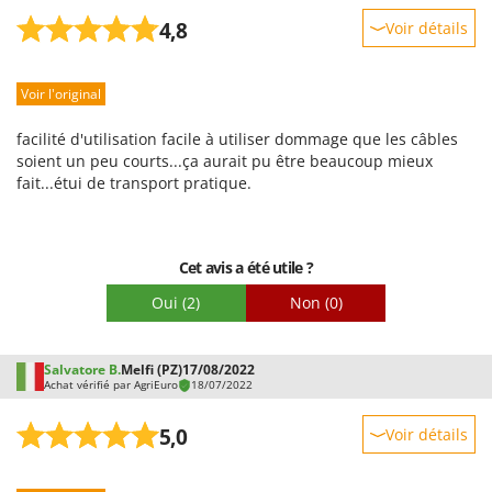
4,8
Voir détails
Robustesse
Voir l'original
Prestations
Facilité d'utilisation
facilité d'utilisation facile à utiliser dommage que les câbles
Qualité / Prix
soient un peu courts...ça aurait pu être beaucoup mieux
fait...étui de transport pratique.
Facilité de montage
Emballage
Cet avis a été utile ?
Oui
(2)
Non
(0)
Salvatore B.
Melfi (PZ)
17/08/2022
Achat vérifié par AgriEuro
18/07/2022
5,0
Voir détails
Robustesse