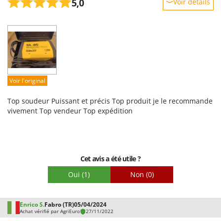
5,0
Voir détails
Robustesse
Prestations
Facilité d'utilisation
Qualité / Prix
Facilité de montage
Voir l'original
Emballage
Top soudeur Puissant et précis Top produit je le recommande
vivement Top vendeur Top expédition
Cet avis a été utile ?
Oui
(1)
Non
(0)
Enrico S.
Fabro (TR)
05/04/2024
Achat vérifié par AgriEuro
27/11/2022