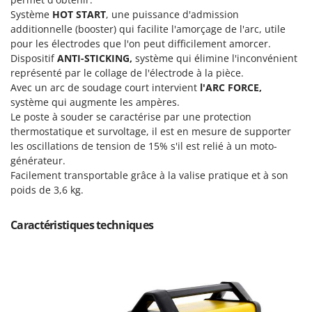
Machines pour la transformation des fruits
Famur
Système
HOT START
, une puissance d'admission
Machines sous vide
additionnelle (booster) qui facilite l'amorçage de l'arc, utile
FARMER
pour les électrodes que l'on peut difficilement amorcer.
Motobineuses
FBC
Dispositif
ANTI-STICKING,
système qui élimine l'inconvénient
Motoculteurs
représenté par le collage de l'électrode à la pièce.
Ferrari Group
Avec un arc de soudage court intervient
l'ARC FORCE,
Motofaucheuses
Ferroni
système qui augmente les ampères.
Motopompes pour irrigation
Ferrua
Le poste à souder se caractérise par une protection
Moulins à céréales électriques
thermostatique et survoltage, il est en mesure de supporter
FIAC
les oscillations de tension de 15% s'il est relié à un moto-
Moulins à farine
FIEM
générateur.
Facilement transportable grâce à la valise pratique et à son
Fimar
N
poids de 3,6 kg.
Nettoyeurs et Balais à vapeur
FINI
Nettoyeurs haute pression
Fiorentini
Caractéristiques techniques
Nettoyeurs tapis, moquettes et tapisseries
Fiskars
Flymo
P
Peignes vibreurs et Secoueurs à olives
Fontana Forni
Pelles rétros pour tracteur
Forest Master