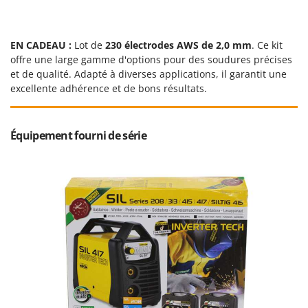
Master
Mastercook
EN CADEAU :
Lot de
230 électrodes AWS de 2,0 mm
. Ce kit
Masterpro
offre une large gamme d'options pour des soudures précises
McCulloch
et de qualité. Adapté à diverses applications, il garantit une
excellente adhérence et de bons résultats.
MCH
Michelin
Mille
Équipement fourni de série
Minox
Mockmill
More than chef
MOSA
MOVA
Mowox
MTD