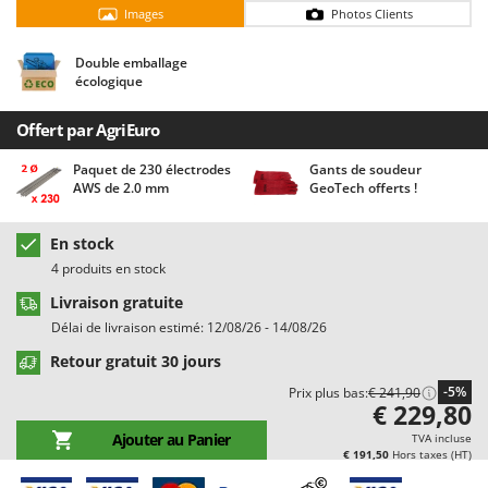
Chaudrons électriques pour polenta
Barbieri
Images
Photos Clients
Cisailles à gazon à batterie
Batavia
Double emballage
Cisailles taille-haies manuelles
Benassi
écologique
Climatiseurs
Beper
Offert par AgriEuro
Compresseurs d'air électriques
Berkel
Paquet de 230 électrodes
Gants de soudeur
Compresseurs pour la récolte des olives et la taille
Bernardi
AWS de 2.0 mm
GeoTech offerts !
Coupe-bordures - Trimmers
Bertolini Pumps
Coupe-branches
En stock
Besser Vacuum
4 produits en stock
Couveuses à œufs
Bestway
Livraison gratuite
Cultivateurs Tiller à ressorts - Extirpateurs
Beta tools
Délai de livraison estimé: 12/08/26 - 14/08/26
Bissell
D
Retour gratuit 30 jours
Débroussailleuses
Black & Decker
-5%
Prix plus bas:
€ 241,90
Décompacteurs agricoles
BlackStone
€ 229,80
Découpeurs plasma
Ajouter au Panier
Blue Bird
TVA incluse
€ 191,50
Hors taxes (HT)
Déplaqueuses de gazon
Bomet