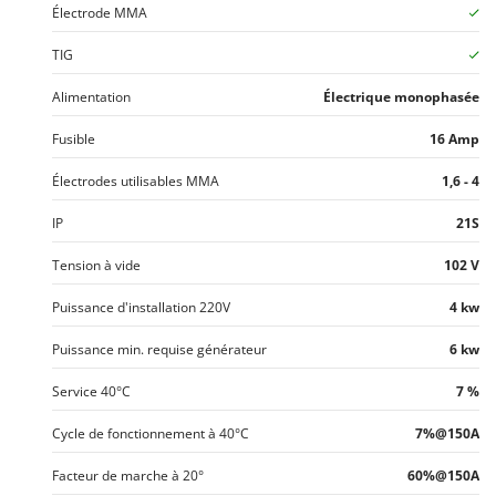
Oriental Koshin
Électrode MMA
Outdoorchef
TIG
P
Alimentation
Électrique monophasée
Palazzetti
Fusible
16 Amp
Palumbo Pavi
Partisani
Électrodes utilisables MMA
1,6 - 4
Paterlini
IP
21S
Philips
Tension à vide
102 V
Pramac
Prismafood
Puissance d'installation 220V
4 kw
Puissance min. requise générateur
6 kw
R
R.G.V.
Service 40°C
7 %
Rato
Cycle de fonctionnement à 40°C
7%@150A
Reber
Redback
Facteur de marche à 20°
60%@150A