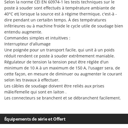
Pulvérisateurs
Selon la norme CEI EN 60974-1 les tests techniques sur le
GRIFO
poste à souder sont effectués à température ambiante de
Pulvérisateurs portés
GVS
40°C et( lorsque la source est à régime thermique, c'est-à -
dire pendant un certaibn temps. À des températures
GYS
R
inférieures ou à machine froide le cycle utile de soudage bien
Rafraîchisseurs d'air par évaporation
entendu augmente.
H
Rampes de chargement en aluminium
Commandes simples et intuitives :
Hailo
Interrupteur d'allumage
Râpes à fromage électriques
Helvi
Une poignée pour un transport facile, qui unit à un poids
Râteaux pour tracteur
Henx
réduit rendent ce poste à souder extrêmement maniable.
Remplisseuses
Régulateur de tension la tension peut être réglée d'un
HiKOKI
minimum de 10 A à un maximum de 150 A, l'usager sera, de
Robots nettoyeurs de piscine
Honda
cette façon, en mesure de diminuer ou augmenter le courant
Robots Tondeuses
selon les travaux à effectuer.
I
Les câbles de soudage doivent être reliés aux prises
Rogneuses de souches
Idromatic
mâle/femelle qui sont en laiton .
Rouleaux pour tracteur
Il-Tec
Les connecteurs se branchent et se débranchent facilement.
Imperia
S
Scies à os
Infaco
Équipements de série et Offert
Scies à Ruban
Intec