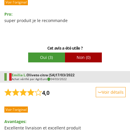
Voir l'original
Prestations
Facilité d'utilisation
Pro:
Qualité / Prix
super produit je le recommande
Facilité de montage
Emballage
Cet avis a été utile ?
Oui
(3)
Non
(0)
Emilia L.
Oliveto citra (SA)
17/03/2022
Achat vérifié par AgriEuro
04/03/2022
4,0
Voir détails
Robustesse
Voir l'original
Prestations
Facilité d'utilisation
Avantages:
Qualité / Prix
Excellente livraison et excellent produit