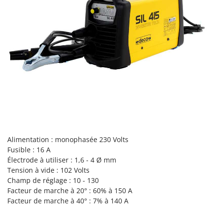
Perches Élagueuses
Francini
Pétrins à Spirale
G
Piscines
G3 Ferrari
Planteuses de pommes de terre pour tracteur
Gardena
Plateaux de coupe pour tracteur
Garofalo
Plumeuses
GeoTech
Pompes d'irrigation à tracteur
GeoTech Pro
Pompes de transfert
Gierre
Pompes immergées électriques
Ginko - MGM
Postes à souder
Gipeco
Alimentation : monophasée 230 Volts
Poussoirs à saucisse
Fusible : 16 A
Girmi
Électrode à utiliser : 1,6 - 4 Ø mm
Power Stations - Batteries - Centrales électriques portables
GRAEF
Tension à vide : 102 Volts
Presses à pellets
Champ de réglage : 10 - 130
Gre
Facteur de marche à 20° : 60% à 150 A
Pressoirs à fruits
GreenBay
Facteur de marche à 40° : 7% à 140 A
Pressoirs à Raisin
Greenworks