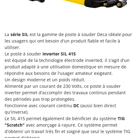
Groupes électrogènes
E
Gyrobroyeurs à lame pour tracteur
EcoFlow
Edilmark
H
Haches - Cognées et Hachettes
Effeuno
La
série SIL
est la gamme de poste à souder Deca idéale pour
Hachoirs à viande
les usagers qui ont besoin d'un produit fiable et facile à
Einhell
utiliser.
Herses à Dents
Elegen
Le poste à souder
inverter
SIL 415
Herses Rotatives
Energy Gruppi
est équipé de la technologie électrode inverted, il s'agit d'un
produit adapté à une utilisation domestique en mesure de
Enotecnica Pillan
L
répondre aux besoins de l'usager amateur exigeant.
Lames à neige
Eschenfelder
Un design moderne et un poids réduit.
Lames niveleuses pour tracteur
Alimenté par un courant de 230 Volts, ce poste à souder
EuroMech
inverter permet d'accomplir des travaux continus pendant
Lave-vitres
Eurosystems
des périodes pas trop prolongées.
Lieuses électriques pour vignes
Fonctionne avec courant continu
DC
(aussi bien direct
F
qu'inverse).
FAC
M
Le SIL 415 permet également de bénificier du système
TIG
Machines à pâtes
Fama Industrie
"Scratch"
avec amorçage à rayure. Ce système permet
Machines de nettoyage pour panneaux photovoltaïques et surfaces vitrées
d'obtenir un travail très fin et soigné que seul le système TIG
Famag
permet d'obtenir.