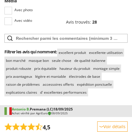
Média
Troy-Bilt
Avec photo
U
Udor
Avec vidéo
Avis trouvés:
28
Unger
V
Verdemax
Filtrer les avis qui nomment:
excellent produit
excellente utilisation
Vesco
bon marché
masque bon
seule chose
de qualité italienne
Volpi
produit robuste
prix équitable
hauteur du produit
montage simple
W
prix avantageux
légère et maniable
électrodes de base
Waldner
raison de problèmes
accessoires offerts
expédition ponctuelle
Weber
explications claires
d' excellentes performances
WIDU
Wiper EcoRobot
Antonio B.
Premana (LC)
18/09/2025
Achat vérifié par AgriEuro
08/09/2025
Wolf Garten
Wortex
4,5
Voir détails