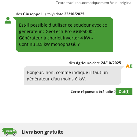
Texte traduit automatiquement
Voir l'original
dès
Giuseppe
L.
(Italy)
date
23/10/2025
Est-il possible d'utiliser ce soudeur avec ce
générateur : GeoTech-Pro iGGP5000 -
Générateur à chariot inverter 4 kW -
Continu 3,5 kW monophasé. ?
dès
Agrieuro
date
24/10/2025
Bonjour, non, comme indiqué il faut un
générateur d'au moins 6 kW.
Oui
(1)
Cette réponse a été utile ?
Livraison gratuite