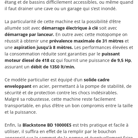
étang et de bassins difficilement accessibles, ou même quand
Machines pour la transformation des fruits
Famur
il faut drainer une cave ou un garage qui s’est inondé.
Machines sous vide
FARMER
Motobineuses
La particularité de cette machine est la possibilité d’être
FBC
allumée soit avec
démarrage électrique à clé
soit avec
Motoculteurs
Ferrari Group
démarrage par lanceur.
En outre avec cette motopompe on
Motofaucheuses
réussit à obtenir une
prévalence maximale de 31 mètres
et
Ferroni
une
aspiration jusqu’à 8 mètres.
Les performances élevées et
Motopompes pour irrigation
Ferrua
la consommation réduite sont garanties par le
puissant
Moulins à céréales électriques
FIAC
moteur diesel de 418 cc
qui fournit une puissance
de 9,5 Hp
,
assurant un
débit de 1350 lt/min.
Moulins à farine
FIEM
Fimar
Ce modèle particulier est équipé d’un
solide cadre
N
Nettoyeurs et Balais à vapeur
enveloppant
en acier, permettant à la pompe de stabilité, de
FINI
sécurité et de protection contre les chocs indésirables.
Nettoyeurs haute pression
Fiorentini
Malgré sa robustesse, cette machine reste facilement
Nettoyeurs tapis, moquettes et tapisseries
transportable, en plus d’être un bon compromis entre la taille
Fiskars
et la puissance.
Flymo
P
Peignes vibreurs et Secoueurs à olives
Fontana Forni
Enfin, la
Blackstone BD 10000ES
est très pratique et facile à
Pelles rétros pour tracteur
utiliser, il suffira en effet de la remplir par le bouchon
Forest Master
approprié sur le sommet de la pompe et éventuellement faire