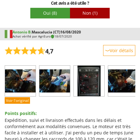
Cet avis a été utile ?
Oui
(8)
Non
(1)
Antonio B.
Mascalucia (CT)
16/08/2020
Achat vérifié par AgriEuro
18/07/2020
4,7
Voir détails
Robustesse
Prestations
Facilité d'utilisation
Qualité / Prix
Facilité de montage
Voir l'original
Emballage
Points positifs:
Expédition, suivi et livraison effectués dans les délais et
conformément aux modalités convenues. Le moteur est très
facile à installer et à utiliser. J'ai perdu un peu de temps (une
heure) à changer les raccords de 100 à 120 mm, car c'était le