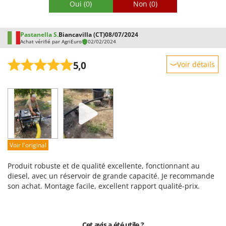
Oui
(0)
Non
(0)
Pastanella S.
Biancavilla (CT)
08/07/2024
Achat vérifié par AgriEuro
02/02/2024
5,0
Voir détails
Robustesse
Prestations
Facilité d'utilisation
Qualité / Prix
Facilité de montage
Voir l'original
Emballage
Produit robuste et de qualité excellente, fonctionnant au
diesel, avec un réservoir de grande capacité. Je recommande
son achat. Montage facile, excellent rapport qualité-prix.
Cet avis a été utile ?