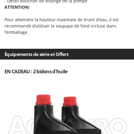
N
- Détail bouchon de vidange de la pompe
New O.M.R.A.
ATTENTION:
Nilfisk
Pour atteindre la hauteur maximale de tirant d’eau, il est
Ninja
recommandé d’utiliser la soupape de fond incluse dans
Novatec
l’emballage
Novital
NuAir
Équipements de série et Offert
NuovaFac
O
EN CADEAU : 2 bidons d'huile
Officine Savioli
Oliviero
Olix
OMA
Omas
Ompagrill
Ooni