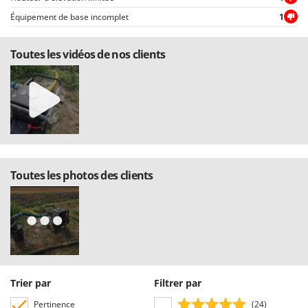
Worx
Équipement de base incomplet
1
Y
Yard Force
Toutes les vidéos de nos clients
Z
Zanon
Zephir
ZGrills
Zodiac
Zomax
Toutes les photos des clients
Trier par
Filtrer par
Pertinence
(24)