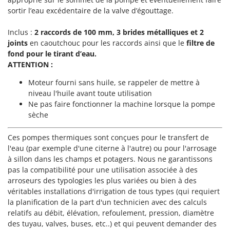
Perches Élagueuses
Francini
sortir l’eau excédentaire de la valve d’égouttage.
Pétrins à Spirale
G
Inclus :
2 raccords de 100 mm,
3 brides métalliques et 2
Piscines
G3 Ferrari
joints
en caoutchouc pour les raccords ainsi que le
filtre de
Planteuses de pommes de terre pour tracteur
fond pour le tirant d’eau.
Gardena
Plateaux de coupe pour tracteur
ATTENTION :
Garofalo
Plumeuses
Moteur fourni sans huile, se rappeler de mettre à
GeoTech
niveau l'huile avant toute utilisation
Pompes d'irrigation à tracteur
GeoTech Pro
Ne pas faire fonctionner la machine lorsque la pompe
Pompes de transfert
sèche
Gierre
Pompes immergées électriques
Ginko - MGM
Ces pompes thermiques sont conçues pour le transfert de
Postes à souder
Gipeco
l'eau (par exemple d'une citerne à l'autre) ou pour l'arrosage
Poussoirs à saucisse
à sillon dans les champs et potagers. Nous ne garantissons
Girmi
pas la compatibilité pour une utilisation associée à des
Power Stations - Batteries - Centrales électriques portables
GRAEF
arroseurs des typologies les plus variées ou bien à des
Presses à pellets
véritables installations d'irrigation de tous types (qui requiert
Gre
la planification de la part d'un technicien avec des calculs
Pressoirs à fruits
GreenBay
relatifs au débit, élévation, refoulement, pression, diamètre
Pressoirs à Raisin
Greenworks
des tuyau, valves, buses, etc..) et qui peuvent demander des