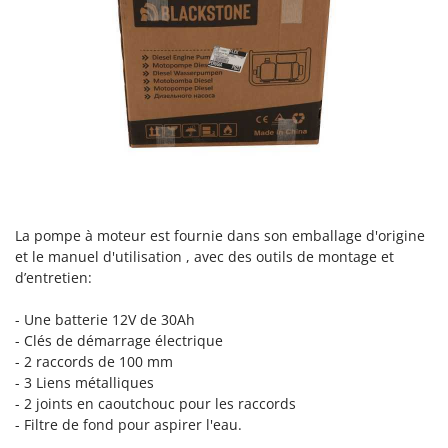
Resto Italia
Ribimex
Ripartrak
Ritter
River Systems
Robomow
Rossofuoco
Rover Pompe
La pompe à moteur est fournie dans son emballage d'origine
Royal Food
et le manuel d'utilisation , avec des outils de montage et
d’entretien:
Ryobi
- Une batterie 12V de 30Ah
S
S.T.P.
- Clés de démarrage électrique
- 2 raccords de 100 mm
Santos
- 3 Liens métalliques
Sbaraglia
- 2 joints en caoutchouc pour les raccords
- Filtre de fond pour aspirer l'eau.
Schnitzer