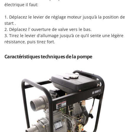
Tondeuses autoportées
Lampacrescia - MGM
électrique il faut:
Tondeuses débroussailleuses thermiques
Landxcape
1. Déplacez le levier de réglage moteur jusqu’à la position de
Trancheuses
LAR Casalinghi
start .
Trancheuses de sol
2. Déplacez l’ ouverture de valve vers le bas.
Lavor
3. Tirez le levier d'allumage jusqu’à ce qu’il sente une légère
Transpalettes
Linea VZ
résistance, puis tirez fort.
Treuils de débardage
Lisam
Tronçonneuses
Lotusgrill
Caractéristiques techniques de la pompe
V
M
Vêtements de Sécurité
M.A.I.BO.
Vibroculteurs à tracteur
Macom
Macte Ovens
Makita
MAMMAMIA
Marcato
Marina Systems