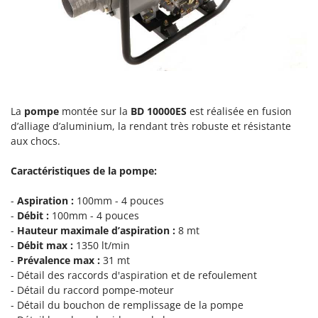
Master
Mastercook
Masterpro
McCulloch
MCH
La
pompe
montée sur la
BD 10000ES
est réalisée en fusion
Michelin
d’alliage d’aluminium, la rendant très robuste et résistante
Mille
aux chocs.
Minox
Caractéristiques de la pompe:
Mockmill
More than chef
-
Aspiration :
100mm - 4 pouces
-
Débit :
100mm - 4 pouces
MOSA
-
Hauteur maximale d’aspiration :
8 mt
MOVA
-
Débit max :
1350 lt/min
-
Prévalence max :
31 mt
Mowox
- Détail des raccords d'aspiration et de refoulement
MTD
- Détail du raccord pompe-moteur
- Détail du bouchon de remplissage de la pompe