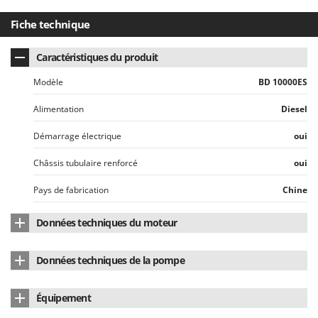
Seven Italy
Fiche technique
Shark
Silky
Caractéristiques du produit
Simatech
Modèle
BD 10000ES
Sirman
Alimentation
Diesel
Skil
Smartwood
Démarrage électrique
oui
Smeg
Châssis tubulaire renforcé
oui
Snapper
Pays de fabrication
Chine
Solidur
Spice Electronics
Données techniques du moteur
Spiralmac
Marque du moteur
Blackstone
Données techniques de la pompe
Spring Protezione
Modèle de moteur
D400
Spyro
Marque de la pompe
Blackstone
Équipement
Type de batterie
Plomb-acide
Stanley
Type pompe
Auto-amorçante