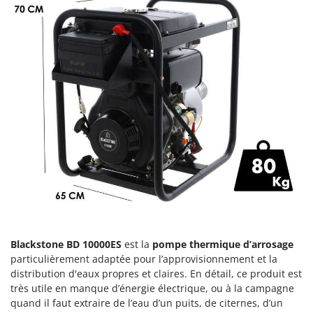
Groupes électrogènes
E
Gyrobroyeurs à lame pour tracteur
EcoFlow
Edilmark
H
Haches - Cognées et Hachettes
Effeuno
Hachoirs à viande
Einhell
Herses à Dents
Elegen
Herses Rotatives
Energy Gruppi
Enotecnica Pillan
L
Lames à neige
Eschenfelder
Lames niveleuses pour tracteur
EuroMech
Lave-vitres
Eurosystems
Lieuses électriques pour vignes
Blackstone BD 10000ES
est la
pompe thermique d’arrosage
F
particulièrement adaptée pour l’approvisionnement et la
FAC
M
distribution d'eaux propres et claires.
En détail, ce produit est
Machines à pâtes
Fama Industrie
très utile en manque d’énergie électrique, ou à la campagne
Machines de nettoyage pour panneaux photovoltaïques et surfaces vitrées
Famag
quand il faut extraire de l’eau d’un puits, de citernes, d’un