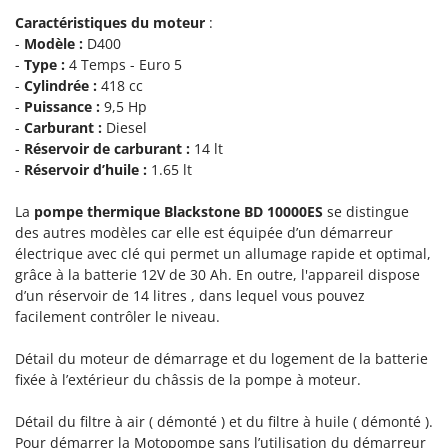
Scies alternatives à batterie
Intex
Caractéristiques du moteur
:
Scies de jardin télescopiques
-
Modèle :
D400
Italyco
Sécateurs électriques à batterie
-
Type :
4 Temps - Euro 5
ITM
-
Cylindrée :
418 cc
Sécateurs et Échenilloirs manuels
-
Puissance :
9,5 Hp
J
Sécateurs pneumatiques
-
Carburant :
Diesel
JOLLY ITALIA
-
Réservoir de carburant :
14 lt
Semoirs et Épandeurs d'engrais
-
Réservoir d’huile :
1.65 lt
K
Socs pour tracteur
KAAZ
La
pompe thermique Blackstone BD 10000ES
se distingue
Souffleurs aspirateurs pour Feuilles
Karcher
des autres modèles car elle est équipée d’un démarreur
Soufreuses - Poudreuses à dos
Kasco
électrique avec clé qui permet un allumage rapide et optimal,
Soufreuses - Poudreuses pour tracteur
grâce à la batterie 12V de 30 Ah. En outre, l'appareil dispose
Kemper
d’un réservoir de 14 litres , dans lequel vous pouvez
Keter
facilement contrôler le niveau.
T
Taille-haies
KitchenAid
Détail du moteur de démarrage et du logement de la batterie
Taille-haies à bras pour tracteur
Komo
fixée à l’extérieur du châssis de la pompe à moteur.
Tarières
L
Détail du filtre à air ( démonté ) et du filtre à huile ( démonté ).
Tondeuses à Gazon
Laica
Pour démarrer la Motopompe sans l’utilisation du démarreur