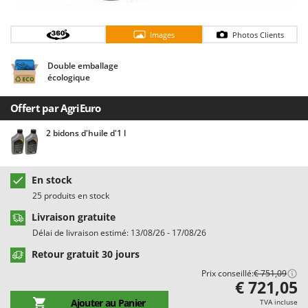
Chaudrons électriques pour polenta
Barbieri
Cisailles à gazon à batterie
Batavia
Images
Photos Clients
Cisailles taille-haies manuelles
Benassi
Double emballage
Climatiseurs
Beper
écologique
Compresseurs d'air électriques
Berkel
Offert par AgriEuro
Compresseurs pour la récolte des olives et la taille
Bernardi
Coupe-bordures - Trimmers
Bertolini Pumps
2 bidons d'huile d'1 l
Coupe-branches
Besser Vacuum
Couveuses à œufs
Bestway
En stock
Cultivateurs Tiller à ressorts - Extirpateurs
Beta tools
25 produits en stock
Bissell
Livraison gratuite
D
Délai de livraison estimé: 13/08/26 - 17/08/26
Débroussailleuses
Black & Decker
Retour gratuit 30 jours
Décompacteurs agricoles
BlackStone
Prix conseillé:
€ 751,09
Découpeurs plasma
Blue Bird
€ 721,05
Déplaqueuses de gazon
Bomet
Ajouter au Panier
TVA incluse