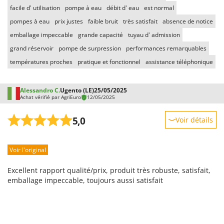
facile d' utilisation
pompe à eau
débit d' eau
est normal
pompes à eau
prix justes
faible bruit
très satisfait
absence de notice
emballage impeccable
grande capacité
tuyau d' admission
grand réservoir
pompe de surpression
performances remarquables
températures proches
pratique et fonctionnel
assistance téléphonique
Alessandro C.
Ugento (LE)
25/05/2025
Achat vérifié par AgriEuro
12/05/2025
5,0
Voir détails
Robustesse
Voir l'original
Prestations
Facilité d'utilisation
Excellent rapport qualité/prix, produit très robuste, satisfait,
Qualité / Prix
emballage impeccable, toujours aussi satisfait
Facilité de montage
Emballage