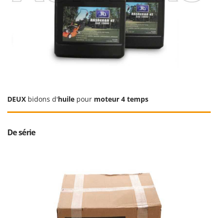
Oriental Koshin
Outdoorchef
P
Palazzetti
Palumbo Pavi
Partisani
Paterlini
DEUX
bidons d'
huile
pour
moteur 4 temps
Philips
Pramac
De série
Prismafood
R
R.G.V.
Rato
Reber
Redback