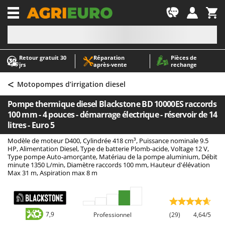
-1
Retour gratuit 30
Réparation
Pièces de
A
A
jrs
après‑vente
rechange
Abris de jardin
ABAC
<
Accessoires pour tracteurs tondeuses autoportés
AgriEuro Premium
Motopompes d’irrigation diesel
Aérateurs Scarificateurs pour gazon
AgriEuro TOP-LINE
Pompe thermique diesel Blackstone BD 10000ES raccords
Arracheuses de pommes de terre pour tracteur
AGT
100 mm - 4 pouces - démarrage électrique - réservoir de 14
litres - Euro 5
Aspirateurs - Balais Électriques
Aima
Modèle de moteur D400, Cylindrée 418 cm³, Puissance nominale 9.5
Aspirateurs à cendres
Airmec
HP, Alimentation Diesel, Type de batterie Plomb-acide, Voltage 12 V,
Type pompe Auto-amorçante, Matériau de la pompe aluminium, Débit
Aspirateurs à feuilles sur roues
AL-KO
minute 1350 L/min, Diamètre raccords 100 mm, Hauteur d'élévation
Aspirateurs de piscine
ALA 2000
Max 31 m, Aspiration max 8 m
Aspirateurs Multifonctions
Alce
Atomiseurs agricoles pour tracteurs
Alpina
7,9
Professionnel
(29)
4,64/5
Atomiseurs pour traitements
Ama