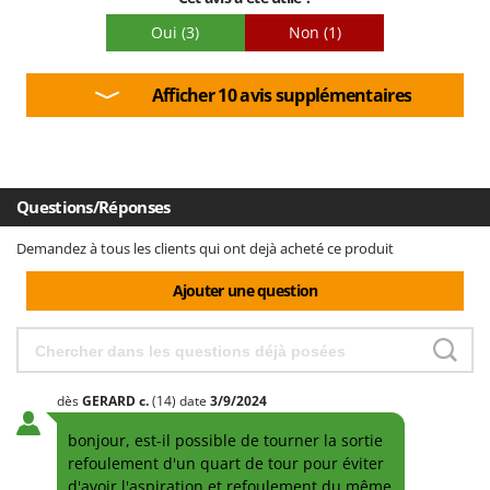
Oui
(3)
Non
(1)
Afficher 10 avis supplémentaires
Questions/Réponses
Demandez à tous les clients qui ont dejà acheté ce produit
Ajouter une question
dès
GERARD
c.
(14)
date
3/9/2024
bonjour, est-il possible de tourner la sortie
refoulement d'un quart de tour pour éviter
d'avoir l'aspiration et refoulement du même