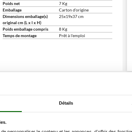
Poids net
7 Kg
Emballage
Carton d'origine
Dimensions emballage(s)
25x19x37 cm
original cm (L x l x H)
Poids emballage compris
8 Kg
Temps de montage
Prêt à l'emploi
ne remise
Détails
ies.
e personnaliser le contenu et les annonces, d'offrir des fonctio