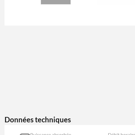
Données techniques
Puissance absorbée
Débit horai