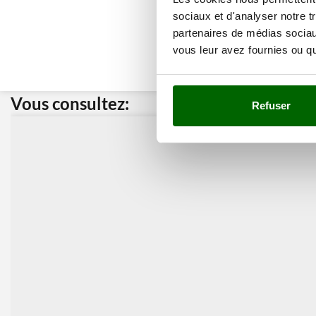
sociaux et d'analyser notre t
partenaires de médias sociaux
vous leur avez fournies ou qu'
Vous consultez:
Nos cli
Refuser