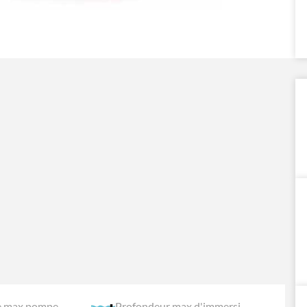
re max pompe
Profondeur max d'immersion