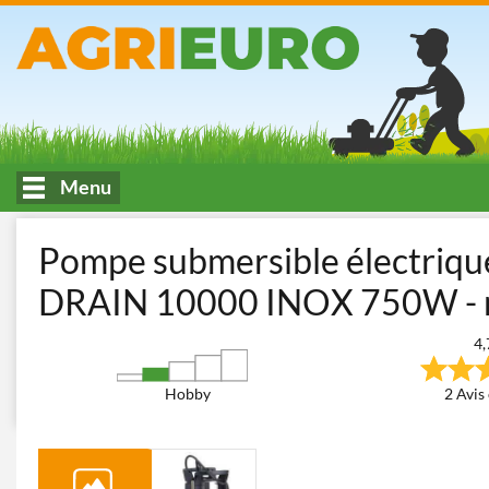
Menu
Accueil
Irrigation
Pompes immergées électriques
Pompes i
Pompe submersible électriqu
DRAIN 10000 INOX 750W - r
4,
Hobby
2 Avis 