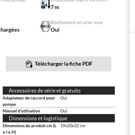
7 m
Revêtement en acier inox
chargées
Oui
Télécharger la fiche PDF
Accessoires de série et gratuits
Adaptateur de raccord pour
Oui
pompe
Manuel d'utilisation
Oui
Dimensions et logistique
Dimensions du produit cm (L
19x20x32 cm
x l x H)