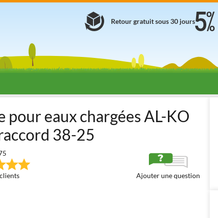
Retour gratuit sous 30 jours
mmergées pour eaux chargées
Pompes immergées électriques pour e
e pour eaux chargées AL-KO
accord 38-25
75
clients
Ajouter une question