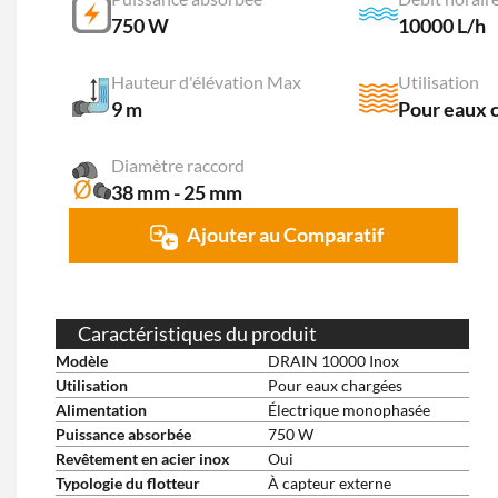
750 W
10000 L/h
Hauteur d'élévation Max
Utilisation
9 m
Pour eaux 
Diamètre raccord
38 mm - 25 mm
Ajouter au Comparatif
Caractéristiques du produit
Modèle
DRAIN 10000 Inox
Utilisation
Pour eaux chargées
Alimentation
Électrique monophasée
Puissance absorbée
750 W
Revêtement en acier inox
Oui
Typologie du flotteur
À capteur externe