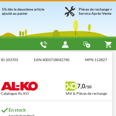
5% dès le deuxième article
Pièces de rechange +
ajouté au panier
Service Après-Vente
aux chargées
AL-KO DRAIN 10000 Inox
ID:
103703
EAN:
4003718042740
MPN:
112827
7,0
/10
Catalogue AL-KO
SAV & Pièces de rechange
En stock
3 produits en Stock