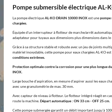
Pompe submersible électrique AL
La pompe électrique
AL-KO DRAIN 10000 INOX
est une
pompe s
chargées
.
Équipée d'un interrupteur à flotteur de marche/arrêt automatique
adaptateur pour tuyaux aux dimensions plus dimensions dans l
Grâce à sa structure stable et robuste avec un jeu de joints multipl
matériel inoxydable, cette pompe pour eaux chargées AL-KO est
conditions extrêmes
.
Protection optimale contre la corrosion pour une plus longue dur
INOX.
Large bouche d'aspiration, en mesure d'aspirer aussi les eaux cha
avec une granulométrie de max. 30 mm.
Avec capteur de niveau à flotteur. Le flotteur intégré réagit en ca
route la machine.
Départ automatique
:
ON 33 cm - OFF 25 cm
.
Cette pompe submergée garantit un débit important jusqu'à 10000 