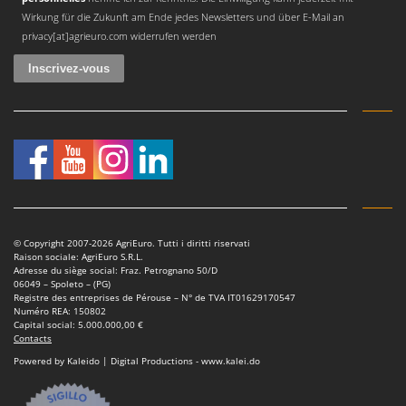
Wirkung für die Zukunft am Ende jedes Newsletters und über E-Mail an
privacy[at]agrieuro.com widerrufen werden
© Copyright 2007-2026 AgriEuro. Tutti i diritti riservati
Raison sociale: AgriEuro S.R.L.
Adresse du siège social: Fraz. Petrognano 50/D
06049 – Spoleto – (PG)
Registre des entreprises de Pérouse – N° de TVA IT01629170547
Numéro REA: 150802
Capital social: 5.000.000,00 €
Contacts
Powered by Kaleido | Digital Productions - www.kalei.do