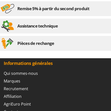
Seven Italy
Remise 5% à partir du second produit
Shark
Silky
Simatech
Assistance technique
Sirman
Skil
Pièces de rechange
Smartwood
Smeg
Snapper
Informations générales
Solidur
Qui sommes-nous
Spice Electronics
Marques
Spiralmac
Recrutement
Spring Protezione
Affiliation
Spyro
AgriEuro Point
Stanley