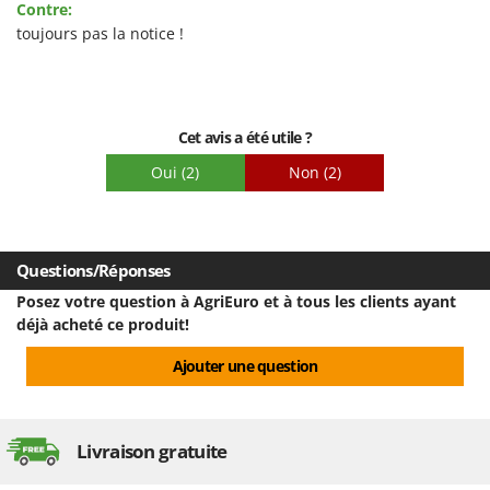
Contre:
Resto Italia
Prestations
toujours pas la notice !
Ribimex
Facilité d'utilisation
Ripartrak
Qualité / Prix
Ritter
Facilité de montage
Cet avis a été utile ?
River Systems
Emballage
Oui
(2)
Non
(2)
Robomow
Rossofuoco
Rover Pompe
Questions/Réponses
Royal Food
Posez votre question à AgriEuro et à tous les clients ayant
Ryobi
déjà acheté ce produit!
S
Ajouter une question
S.T.P.
Santos
Sbaraglia
Livraison gratuite
Schnitzer