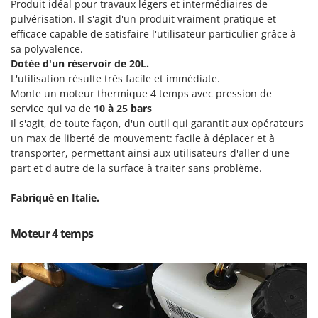
Produit idéal pour travaux légers et intermédiaires de
Groupes électrogènes
pulvérisation. Il s'agit d'un produit vraiment pratique et
E
Gyrobroyeurs à lame pour tracteur
EcoFlow
efficace capable de satisfaire l'utilisateur particulier grâce à
sa polyvalence.
Edilmark
H
Dotée d'un réservoir de 20L.
Haches - Cognées et Hachettes
Effeuno
L'utilisation résulte très facile et immédiate.
Hachoirs à viande
Monte un moteur thermique 4 temps avec pression de
Einhell
service qui va de
10 à 25 bars
Herses à Dents
Elegen
Il s'agit, de toute façon, d'un outil qui garantit aux opérateurs
Herses Rotatives
un max de liberté de mouvement: facile à déplacer et à
Energy Gruppi
transporter, permettant ainsi aux utilisateurs d'aller d'une
Enotecnica Pillan
L
part et d'autre de la surface à traiter sans problème.
Lames à neige
Eschenfelder
Lames niveleuses pour tracteur
Fabriqué en Italie.
EuroMech
Lave-vitres
Eurosystems
Moteur 4 temps
Lieuses électriques pour vignes
F
FAC
M
Machines à pâtes
Fama Industrie
Machines de nettoyage pour panneaux photovoltaïques et surfaces vitrées
Famag