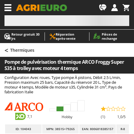
-1
Retour gratuit 30
Réparation
Pièces de
A
A
jrs
après‑vente
rechange
Abris de jardin
ABAC
<
Accessoires pour tracteurs tondeuses autoportés
AgriEuro Premium
Thermiques
Aérateurs Scarificateurs pour gazon
AgriEuro TOP-LINE
Pompe de pulvérisation thermique ARCO Froggy Super
Arracheuses de pommes de terre pour tracteur
AGT
S35 à trolley avec moteur 4 temps
Aspirateurs - Balais Électriques
Aima
Configuration Avec roues, Type pompe À pistons, Débit 2.5 L/min,
Pression maximum 25 bars, Capacité du réservoir 20 L, Type de
Aspirateurs à cendres
Airmec
moteur 4 temps, Modèle de moteur s35, Cylindrée 31 cm³, Pays de
fabrication Italie
Aspirateurs à feuilles sur roues
AL-KO
Aspirateurs de piscine
ALA 2000
Aspirateurs Multifonctions
Alce
7,1
Hobby
(1)
1,0/5
Atomiseurs agricoles pour tracteurs
Alpina
Atomiseurs pour traitements
Ama
ID
: 104043
MPN: 38515+79265
EAN: 8006818385157
R-8