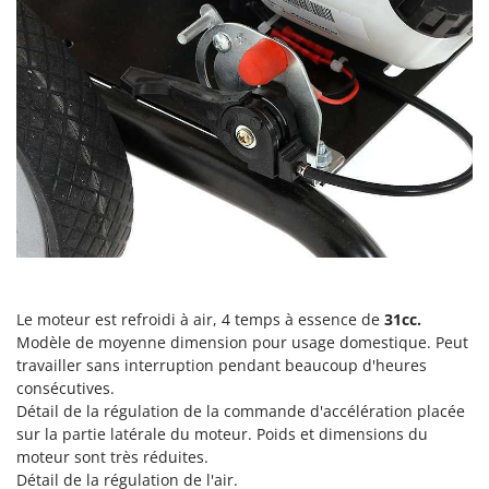
Machines pour la transformation des fruits
Famur
Machines sous vide
FARMER
Motobineuses
FBC
Motoculteurs
Ferrari Group
Motofaucheuses
Ferroni
Motopompes pour irrigation
Ferrua
Moulins à céréales électriques
FIAC
Moulins à farine
FIEM
Fimar
N
Nettoyeurs et Balais à vapeur
FINI
Le moteur est refroidi à air, 4 temps à essence de
31cc.
Nettoyeurs haute pression
Modèle de moyenne dimension pour usage domestique. Peut
Fiorentini
Nettoyeurs tapis, moquettes et tapisseries
travailler sans interruption pendant beaucoup d'heures
Fiskars
consécutives.
Flymo
Détail de la régulation de la commande d'accélération placée
P
Peignes vibreurs et Secoueurs à olives
sur la partie latérale du moteur. Poids et dimensions du
Fontana Forni
moteur sont très réduites.
Pelles rétros pour tracteur
Forest Master
Détail de la régulation de l'air.