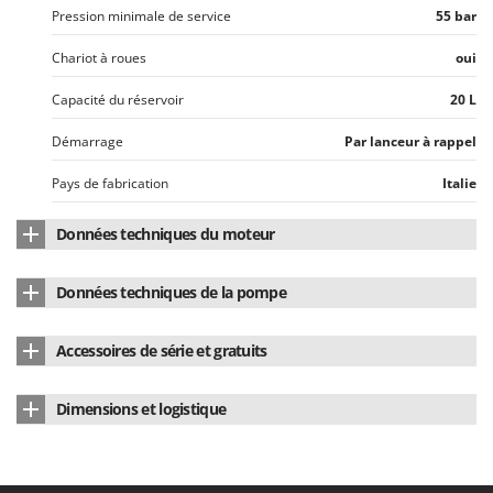
Master
Pression minimale de service
55 bar
Mastercook
Chariot à roues
oui
Masterpro
Capacité du réservoir
20 L
McCulloch
Démarrage
Par lanceur à rappel
MCH
Michelin
Pays de fabrication
Italie
Mille
Données techniques du moteur
Minox
Modèle de moteur
s35
Mockmill
Données techniques de la pompe
More than chef
Type de moteur
4 temps
Type pompe
À pistons
MOSA
Accessoires de série et gratuits
Cylindrée
31 cm³
Débit
2.5
MOVA
Manuel d'utilisation
Oui
Carburant
Essence
Mowox
Dimensions et logistique
Variateur de pression
Oui
Système de décompression
Automatique
MTD
Dimensions du produit cm (L x l x H)
50x32x105cm
Pays de fabrication
Chine
Pays de fabrication
Chine
Poids net
14 Kg