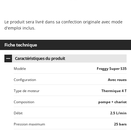
Tondeuses autoportées
Lampacrescia - MGM
Tondeuses débroussailleuses thermiques
Landxcape
Trancheuses
LAR Casalinghi
Le produit sera livré dans sa confection originale avec mode
Trancheuses de sol
d'emploi inclus.
Lavor
Transpalettes
Linea VZ
Fiche technique
Treuils de débardage
Lisam
Tronçonneuses
Lotusgrill
Caractéristiques du produit
V
M
Modèle
Froggy Super S35
Vêtements de Sécurité
M.A.I.BO.
Vibroculteurs à tracteur
Configuration
Avec roues
Macom
Macte Ovens
Type de moteur
Thermique 4 T
Makita
Composition
pompe + chariot
MAMMAMIA
Débit
2.5 L/min
Marcato
Pression maximum
25 bars
Marina Systems