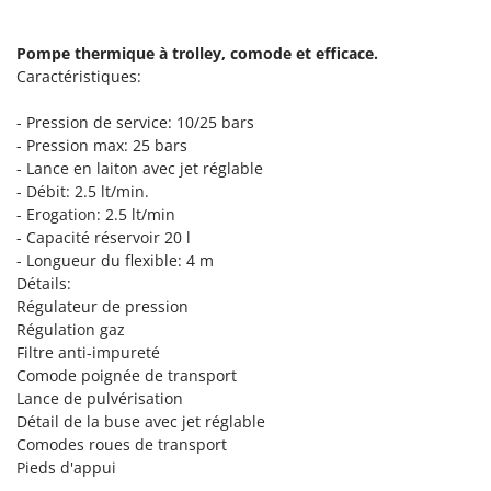
Pulvérisateurs
GRIFO
Pulvérisateurs portés
GVS
Pompe thermique à trolley, comode et efficace.
Caractéristiques:
GYS
R
Rafraîchisseurs d'air par évaporation
- Pression de service: 10/25 bars
H
Rampes de chargement en aluminium
- Pression max: 25 bars
Hailo
- Lance en laiton avec jet réglable
Râpes à fromage électriques
Helvi
- Débit: 2.5 lt/min.
Râteaux pour tracteur
Henx
- Erogation: 2.5 lt/min
Remplisseuses
- Capacité réservoir 20 l
HiKOKI
- Longueur du flexible: 4 m
Robots nettoyeurs de piscine
Honda
Détails:
Robots Tondeuses
Régulateur de pression
I
Régulation gaz
Rogneuses de souches
Idromatic
Filtre anti-impureté
Rouleaux pour tracteur
Comode poignée de transport
Il-Tec
Lance de pulvérisation
Imperia
S
Détail de la buse avec jet réglable
Scies à os
Infaco
Comodes roues de transport
Scies à Ruban
Pieds d'appui
Intec