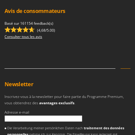
Avis de consommateurs
Basé sur 161154 feedback(s)
(4,68/5.00)
Consulter tous les avis
Newsletter
Inscrivez-vous à la newsletter pour faire partie du Programme Premium,
vous obtiendrez des
avantages exclusifs
.
Adresse e-mail
Une erreur est survenue
Die Verarbeitung meiner persönlichen Daten nach
traitement des données
personnelles
nehme ich zur Kenntnis. Die Einwilligung kann jederzeit mit