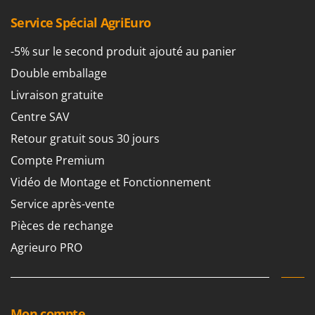
Troy-Bilt
Service Spécial AgriEuro
U
Udor
-5% sur le second produit ajouté au panier
Unger
Double emballage
Livraison gratuite
V
Verdemax
Centre SAV
Vesco
Retour gratuit sous 30 jours
Volpi
Compte Premium
Vidéo de Montage et Fonctionnement
W
Waldner
Service après-vente
Weber
Pièces de rechange
WIDU
Agrieuro PRO
Wiper EcoRobot
Wolf Garten
Wortex
Mon compte