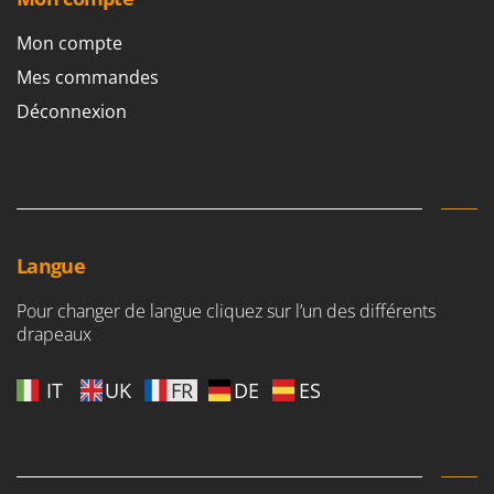
Worx
Mon compte
Y
Yard Force
Mes commandes
Déconnexion
Z
Zanon
Zephir
ZGrills
Zodiac
Langue
Zomax
Pour changer de langue cliquez sur l’un des différents
drapeaux
IT
UK
FR
DE
ES