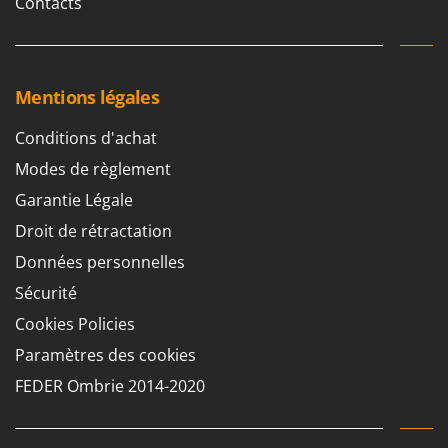
Contacts
Stiga
Stocker
Sunseeker
Mentions légales
T
Tecla
Conditions d'achat
TecnoGen
Modes de règlement
Tellarini Pompe
Garantie Légale
Telwin
Droit de rétractation
Tenco
Données personnelles
Tineco
Sécurité
Titania
Cookies Policies
Tornado
Paramètres des cookies
Tre Spade
FEDER Ombrie 2014-2020
Trev - Abrek - TecnoVIR
Trotec