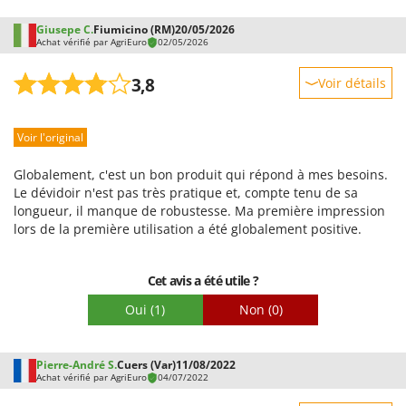
Giusepe C.
Fiumicino (RM)
20/05/2026
Achat vérifié par AgriEuro
02/05/2026
3,8
Voir détails
Robustesse
Voir l'original
Prestations
Facilité d'utilisation
Globalement, c'est un bon produit qui répond à mes besoins.
Qualité / Prix
Le dévidoir n'est pas très pratique et, compte tenu de sa
longueur, il manque de robustesse. Ma première impression
Facilité de montage
lors de la première utilisation a été globalement positive.
Emballage
Cet avis a été utile ?
Oui
(1)
Non
(0)
Pierre-André S.
Cuers (Var)
11/08/2022
Achat vérifié par AgriEuro
04/07/2022