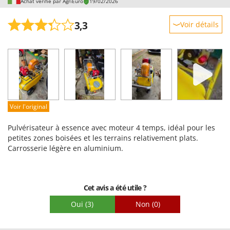
Achat vérifié par AgriEuro
19/02/2026
3,3
Voir détails
Robustesse
Prestations
Facilité d'utilisation
Qualité / Prix
Facilité de montage
Voir l'original
Emballage
Pulvérisateur à essence avec moteur 4 temps, idéal pour les
petites zones boisées et les terrains relativement plats.
Carrosserie légère en aluminium.
Cet avis a été utile ?
Oui
(3)
Non
(0)