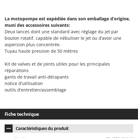
Seven Italy
Shark
La motopompe est expédiée dans son emballage d’origine,
Silky
muni des accessoires suivants:
Simatech
Deux lances dont une standard avec réglage du jet par
bouton rotatif, capable de nébuliser le jet ou d’avoir une
Sirman
aspersion plus concentrée.
Skil
Tuyau haute pression de 50 mètres
Smartwood
Kit de valves et de joints utiles pour les principales
Smeg
réparations
Snapper
gants de travail anti-dérapants
notice d'utilisation
Solidur
outils d'entretien/assemblage
Spice Electronics
Spiralmac
Spring Protezione
Fiche technique
Spyro
Caractéristiques du produit
Stanley