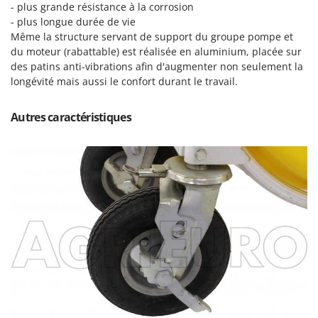
- plus grande résistance à la corrosion
Master
- plus longue durée de vie
Mastercook
Même la structure servant de support du groupe pompe et
Masterpro
du moteur (rabattable) est réalisée en aluminium, placée sur
des patins anti-vibrations afin d'augmenter non seulement la
McCulloch
longévité mais aussi le confort durant le travail.
MCH
Michelin
Autres caractéristiques
Mille
Minox
Mockmill
More than chef
MOSA
MOVA
Mowox
MTD