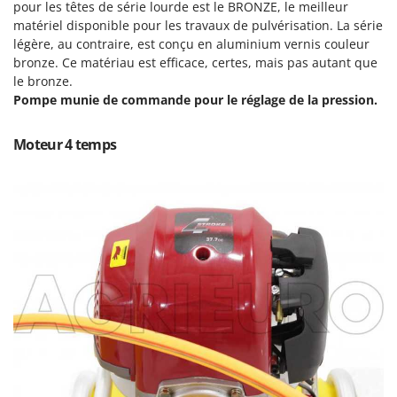
Pulvérisateurs
pour les têtes de série lourde est le BRONZE, le meilleur
GRIFO
matériel disponible pour les travaux de pulvérisation. La série
Pulvérisateurs portés
GVS
légère, au contraire, est conçu en aluminium vernis couleur
bronze. Ce matériau est efficace, certes, mais pas autant que
GYS
R
le bronze.
Rafraîchisseurs d'air par évaporation
Pompe munie de commande pour le réglage de la pression.
H
Rampes de chargement en aluminium
Hailo
Râpes à fromage électriques
Moteur 4 temps
Helvi
Râteaux pour tracteur
Henx
Remplisseuses
HiKOKI
Robots nettoyeurs de piscine
Honda
Robots Tondeuses
I
Rogneuses de souches
Idromatic
Rouleaux pour tracteur
Il-Tec
Imperia
S
Scies à os
Infaco
Scies à Ruban
Intec