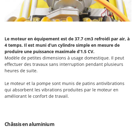
Scies alternatives à batterie
Intex
Scies de jardin télescopiques
Italyco
Sécateurs électriques à batterie
ITM
Sécateurs et Échenilloirs manuels
J
Sécateurs pneumatiques
Le moteur en équipement est de 37.7 cm3 refroidi par air, à
JOLLY ITALIA
4 temps. Il est muni d’un cylindre simple en mesure de
Semoirs et Épandeurs d'engrais
produire une puissance maximale d’1.5 CV.
K
Socs pour tracteur
Modèle de petites dimensions à usage domestique. Il peut
KAAZ
effectuer des travaux sans interruption pendant plusieurs
Souffleurs aspirateurs pour Feuilles
Karcher
heures de suite.
Soufreuses - Poudreuses à dos
Kasco
Le moteur et la pompe sont munis de patins antivibrations
Soufreuses - Poudreuses pour tracteur
Kemper
qui absorbent les vibrations produites par le moteur en
Keter
améliorant le confort de travail.
T
Taille-haies
KitchenAid
Taille-haies à bras pour tracteur
Komo
Tarières
Châssis en aluminium
L
Tondeuses à Gazon
Laica