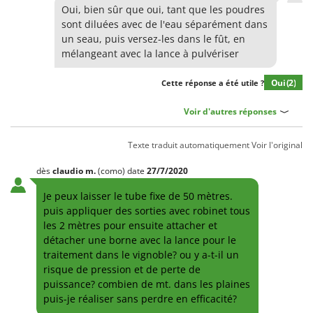
Oui, bien sûr que oui, tant que les poudres
sont diluées avec de l'eau séparément dans
un seau, puis versez-les dans le fût, en
mélangeant avec la lance à pulvériser
Oui
(2)
Cette réponse a été utile ?
Voir d'autres réponses
Texte traduit automatiquement
Voir l'original
dès
claudio
m.
(como)
date
27/7/2020
Je peux laisser le tube fixe de 50 mètres.
puis appliquer des sorties avec robinet tous
les 2 mètres pour ensuite attacher et
détacher une borne avec la lance pour le
traitement dans le vignoble? ou y a-t-il un
risque de pression et de perte de
puissance? combien de mt. dans les plaines
puis-je réaliser sans perdre en efficacité?