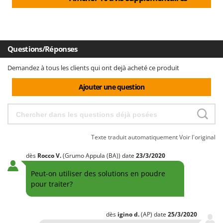
effectuées par l'utilisateur avant la mise en service de
l'appareil. Pour avoir plus d'informations à ce propos nous
vous conseillons de lire et comprendre le manuel envoyé.
Nous restons à disposition. Cordialement
Questions/Réponses
Demandez à tous les clients qui ont dejà acheté ce produit
Ajouter une question
Texte traduit automatiquement
Voir l'original
dès
Rocco
V.
(Grumo Appula (BA))
date
23/3/2020
Peut-on utiliser des solutions en poudre
pour traiter?
dès
igino
d.
(AP)
date
25/3/2020