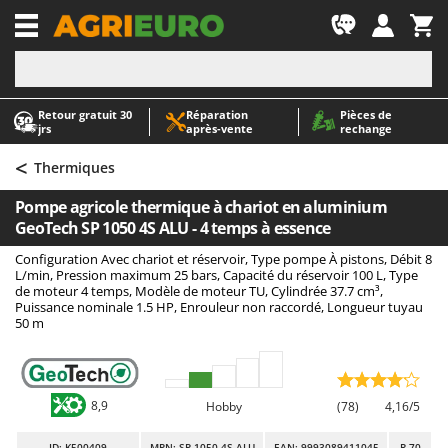
-1
Retour gratuit 30
Réparation
Pièces de
A
A
jrs
après‑vente
rechange
Abris de jardin
ABAC
<
Accessoires pour tracteurs tondeuses autoportés
AgriEuro Premium
Thermiques
Aérateurs Scarificateurs pour gazon
AgriEuro TOP-LINE
Pompe agricole thermique à chariot en aluminium
Arracheuses de pommes de terre pour tracteur
AGT
GeoTech SP 1050 4S ALU - 4 temps à essence
Aspirateurs - Balais Électriques
Aima
Configuration Avec chariot et réservoir, Type pompe À pistons, Débit 8
L/min, Pression maximum 25 bars, Capacité du réservoir 100 L, Type
Aspirateurs à cendres
Airmec
de moteur 4 temps, Modèle de moteur TU, Cylindrée 37.7 cm³,
Puissance nominale 1.5 HP, Enrouleur non raccordé, Longueur tuyau
Aspirateurs à feuilles sur roues
AL-KO
50 m
Aspirateurs de piscine
ALA 2000
Aspirateurs Multifonctions
Alce
Atomiseurs agricoles pour tracteurs
Alpina
8,9
Hobby
(78)
4,16/5
Atomiseurs pour traitements
Ama
ID
: K500409
MPN: SP 1050 4S ALU
EAN: 9993089411045
R-70