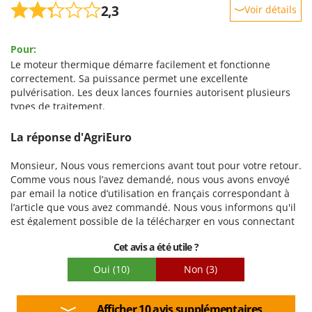
2,3
Voir détails
Robustesse
Pour:
Prestations
Le moteur thermique démarre facilement et fonctionne
Facilité d'utilisation
correctement. Sa puissance permet une excellente
pulvérisation. Les deux lances fournies autorisent plusieurs
Qualité / Prix
types de traitement.
Facilité de montage
Contre:
Emballage
La réponse d'AgriEuro
Montage constructeur bâclé, il manquait une pièce
essentielle sur la pompe, tous les raccords fuient, il n'y a
Monsieur, Nous vous remercions avant tout pour votre retour.
aucune notice de montage ni dans le colis ni en sollicitant le
Comme vous nous l’avez demandé, nous vous avons envoyé
fournisseur. Une des deux roues libres ne tournait pas, son
par email la notice d’utilisation en français correspondant à
roulement étant serré à bloc. L'autre roulement n'était pas
l’article que vous avez commandé. Nous vous informons qu'il
serré et menaçait de perdre ses billes. Aucun graissage. Les
est également possible de la télécharger en vous connectant
freins sont tordus, l'un ne libère pas la roue, l'autre ne freine
à votre compte client, sur la partie "documents" de votre
pas. L'huile fournie pour le moteur est trop fluide, il vaut
Cet avis a été utile ?
commande. Pour ce qui concerne les raccords et le graissage
mieux la remplacer. L'emballage est vraiment léger.
de la machine, nous souhaitons vous rappeler que le contrôle
Oui
(10)
Non
(3)
et serrage de tous les raccords ainsi que le graissage des
parties de la machine qui nécessitent de lubrification sont
des opérations d'entretien normales, qui doivent être
Afficher 10 avis supplémentaires