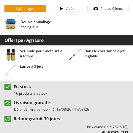
Chaudrons électriques pour polenta
Barbieri
Images
Vidéo
Photos Clients
Cisailles à gazon à batterie
Batavia
Cisailles taille-haies manuelles
Benassi
Double emballage
écologique
Climatiseurs
Beper
Compresseurs d'air électriques
Berkel
Offert par AgriEuro
Compresseurs pour la récolte des olives et la taille
Bernardi
Set huile pour moteurs à
Dans le colis: lance à jet
4 temps
réglable
Coupe-bordures - Trimmers
Bertolini Pumps
Coupe-branches
Besser Vacuum
Lance à 3 jets
Couveuses à œufs
Bestway
Cultivateurs Tiller à ressorts - Extirpateurs
Beta tools
En stock
Bissell
16 produits en stock
D
Débroussailleuses
Black & Decker
Livraison gratuite
Délai de livraison estimé: 13/08/26 - 17/08/26
Décompacteurs agricoles
BlackStone
Retour gratuit 30 jours
Découpeurs plasma
Blue Bird
Prix conseillé:
€ 787,60
Déplaqueuses de gazon
Bomet