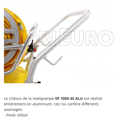
Tondeuses autoportées
Lampacrescia - MGM
Tondeuses débroussailleuses thermiques
Landxcape
Trancheuses
LAR Casalinghi
Trancheuses de sol
Lavor
Transpalettes
Linea VZ
Treuils de débardage
Lisam
Tronçonneuses
Lotusgrill
V
M
Vêtements de Sécurité
M.A.I.BO.
Vibroculteurs à tracteur
Macom
Macte Ovens
Makita
MAMMAMIA
Le châssis de la motopompe
SP 1050 4S ALU
est réalisé
entièrement en aluminium, ceci lui confère différents
Marcato
avantages:
Marina Systems
- Poids réduit