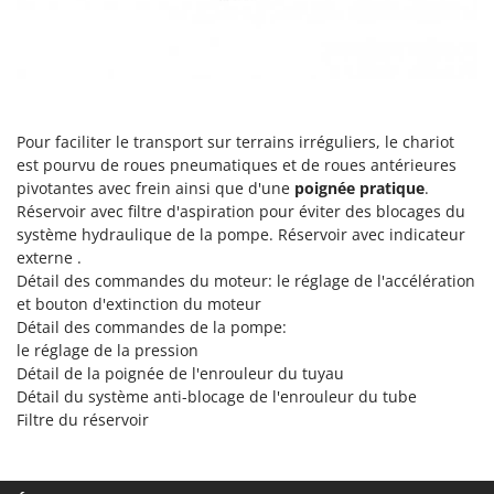
N
New O.M.R.A.
Nilfisk
Ninja
Novatec
Pour faciliter le transport sur terrains irréguliers, le chariot
Novital
est pourvu de roues pneumatiques et de roues antérieures
NuAir
pivotantes avec frein ainsi que d'une
poignée pratique
.
NuovaFac
Réservoir avec filtre d'aspiration pour éviter des blocages du
système hydraulique de la pompe. Réservoir avec indicateur
externe .
O
Officine Savioli
Détail des commandes du moteur: le réglage de l'accélération
et bouton d'extinction du moteur
Oliviero
Détail des commandes de la pompe:
Olix
le réglage de la pression
OMA
Détail de la
poignée de l'enrouleur du tuyau
Détail du
système anti-blocage de l'enrouleur du tube
Omas
Filtre du réservoir
Ompagrill
Ooni