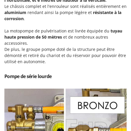
l'horizontale, et 6 mètres de hauteur à la verticale.
Machines pour la transformation des fruits
Famur
Le châssis complet et l'enrouleur sont réalisés entièrement en
Machines sous vide
aluminium
rendant ainsi la pompe légère et
résistante à la
FARMER
corrosion
.
Motobineuses
FBC
Motoculteurs
Ferrari Group
La motopompe de pulvérisation est livrée équipée du
tuyau
haute pression de 50 mètres
et de nombreux autres
Motofaucheuses
Ferroni
accessoires.
Motopompes pour irrigation
Ferrua
De plus, le groupe pompe doté de la structure peut être
Moulins à céréales électriques
démonté et retiré du chariot et du réservoir pour pouvoir être
FIAC
utilisé en autonomie.
Moulins à farine
FIEM
Fimar
Pompe de série lourde
N
Nettoyeurs et Balais à vapeur
FINI
Nettoyeurs haute pression
Fiorentini
Nettoyeurs tapis, moquettes et tapisseries
Fiskars
Flymo
P
Peignes vibreurs et Secoueurs à olives
Fontana Forni
Pelles rétros pour tracteur
Forest Master