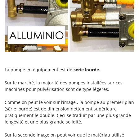
Perches Élagueuses
Francini
Pétrins à Spirale
G
Piscines
G3 Ferrari
Planteuses de pommes de terre pour tracteur
Gardena
Plateaux de coupe pour tracteur
Garofalo
Plumeuses
GeoTech
Pompes d'irrigation à tracteur
GeoTech Pro
Pompes de transfert
Gierre
La pompe en équipement est de
série lourde.
Pompes immergées électriques
Ginko - MGM
Sur le marché, la majorité des pompes installées sur ces
Postes à souder
Gipeco
machines pour pulvérisation sont de type légères.
Poussoirs à saucisse
Girmi
Comme on peut le voir sur l’image , la pompe au premier plan
Power Stations - Batteries - Centrales électriques portables
GRAEF
(série lourde) est de dimension nettement supérieure,
Presses à pellets
pratiquement le double. Ceci se traduit par une plus grande
Gre
longévité et une plus grande solidité.
Pressoirs à fruits
GreenBay
Pressoirs à Raisin
Greenworks
Sur la seconde image on peut voir que le matériau utilisé