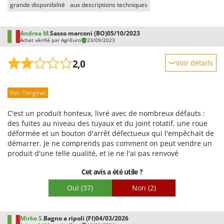
grande disponibilité
aux descriptions techniques
Andrea M.
Sasso marconi (BO)
05/10/2023
Achat vérifié par AgriEuro
23/09/2023
2,0
Voir détails
Robustesse
Voir l'original
Prestations
Facilité d'utilisation
C'est un produit honteux, livré avec de nombreux défauts :
Qualité / Prix
des fuites au niveau des tuyaux et du joint rotatif, une roue
déformée et un bouton d'arrêt défectueux qui l'empêchait de
Facilité de montage
démarrer. Je ne comprends pas comment on peut vendre un
Emballage
produit d'une telle qualité, et je ne l'ai pas renvoyé
uniquement pour éviter d'autres problèmes. J'ai préféré
Cet avis a été utile ?
réparer les défauts moi-même. Je ne crois pas que vendre
des produits de cette qualité soit à l'avantage de votre
Oui
(37)
Non
(2)
entreprise.
Mirko S.
Bagno a ripoli (FI)
04/03/2026