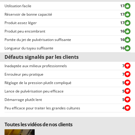
exclusion ou censure, à l’exception de textes qui contiennent des
Utilisation facile
17
expressions ou mots inappropriés, ou qui ne respectent pas le traitement
Réservoir de bonne capacité
17
des données personnelles.
Produit assez léger
17
Tous les commentaires, qu’ils soient positifs ou négatifs, peuvent être
consultés rapidement par nos visiteurs, grâce également aux filtres qui
Produit peu encombrant
16
permettent une sélection rapide, comme par exemple celui permettant de
Portée du jet de pulvérisation suffisante
16
choisir entre avis positifs et négatifs.
Longueur du tuyau suffisante
16
Défauts signalés par les clients
Inadaptée aux milieux professionnels
7
Enrouleur peu pratique
7
Réglage de la pression plutôt compliqué
5
Lance de pulvérisation peu efficace
5
Démarrage plutôt lent
5
Peu efficace pour traiter les grandes cultures
4
Toutes les vidéos de nos clients