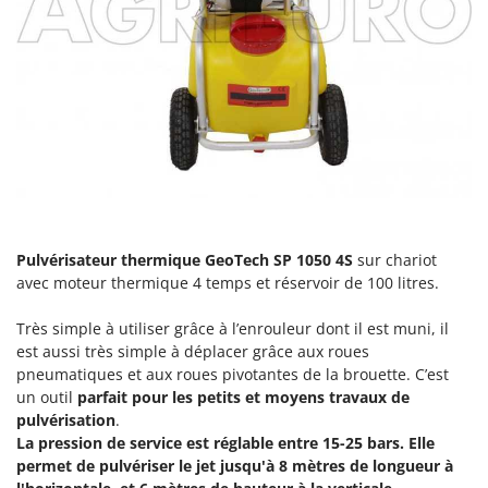
Groupes électrogènes
E
Gyrobroyeurs à lame pour tracteur
EcoFlow
Edilmark
H
Haches - Cognées et Hachettes
Effeuno
Hachoirs à viande
Einhell
Herses à Dents
Elegen
Herses Rotatives
Energy Gruppi
Enotecnica Pillan
L
Pulvérisateur thermique GeoTech SP 1050 4S
sur chariot
Lames à neige
Eschenfelder
avec moteur thermique 4 temps et réservoir de 100 litres.
Lames niveleuses pour tracteur
EuroMech
Très simple à utiliser grâce à l’enrouleur dont il est muni, il
Lave-vitres
Eurosystems
est aussi très simple à déplacer grâce aux roues
Lieuses électriques pour vignes
pneumatiques et aux roues pivotantes de la brouette. C’est
F
un outil
parfait pour les petits et moyens travaux de
FAC
M
pulvérisation
.
Machines à pâtes
Fama Industrie
La pression de service est réglable entre 15-25 bars. Elle
Machines de nettoyage pour panneaux photovoltaïques et surfaces vitrées
permet de pulvériser le jet jusqu'à 8 mètres de longueur à
Famag