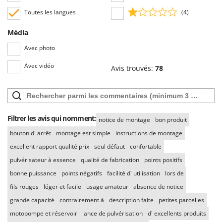
Toutes les langues
(4)
Média
Avec photo
Avec vidéo
Avis trouvés:
78
Filtrer les avis qui nomment:
notice de montage
bon produit
bouton d' arrêt
montage est simple
instructions de montage
excellent rapport qualité prix
seul défaut
confortable
pulvérisateur à essence
qualité de fabrication
points positifs
bonne puissance
points négatifs
facilité d' utilisation
lors de
fils rouges
léger et facile
usage amateur
absence de notice
grande capacité
contrairement à
description faite
petites parcelles
motopompe et réservoir
lance de pulvérisation
d' excellents produits