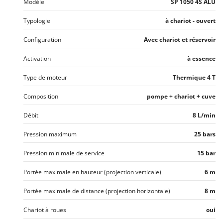
Modèle
SP 1050 4S ALU
Stiga
Stocker
Typologie
à chariot - ouvert
Sunseeker
Configuration
Avec chariot et réservoir
T
Activation
à essence
Tecla
Type de moteur
Thermique 4 T
TecnoGen
Tellarini Pompe
Composition
pompe + chariot + cuve
Telwin
Débit
8 L/min
Tenco
Pression maximum
25 bars
Tineco
Titania
Pression minimale de service
15 bar
Tornado
Portée maximale en hauteur (projection verticale)
6 m
Tre Spade
Portée maximale de distance (projection horizontale)
8 m
Trev - Abrek - TecnoVIR
Chariot à roues
oui
Trotec