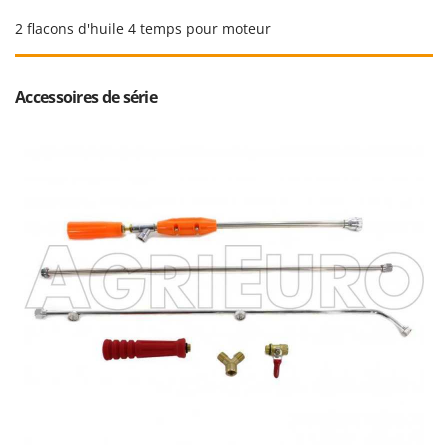
Resto Italia
2 flacons d'huile 4 temps pour moteur
Ribimex
Ripartrak
Accessoires de série
Ritter
River Systems
Robomow
Rossofuoco
Rover Pompe
Royal Food
Ryobi
S
S.T.P.
Santos
Sbaraglia
Schnitzer