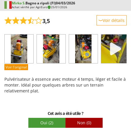
Mirko S.
Bagno a ripoli (FI)
04/03/2026
Achat vérifié par AgriEuro
25/01/2026
3,5
Voir détails
Robustesse
Prestations
Facilité d'utilisation
Qualité / Prix
Facilité de montage
Voir l'original
Emballage
Pulvérisateur à essence avec moteur 4 temps, léger et facile à
monter. Idéal pour quelques arbres sur un terrain
relativement plat.
Cet avis a été utile ?
Oui
(2)
Non
(0)