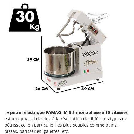
Machines pour la transformation des fruits
Famur
Machines sous vide
FARMER
Motobineuses
FBC
Motoculteurs
Ferrari Group
Motofaucheuses
Ferroni
Motopompes pour irrigation
Ferrua
Moulins à céréales électriques
FIAC
Moulins à farine
FIEM
Fimar
N
Nettoyeurs et Balais à vapeur
FINI
Nettoyeurs haute pression
Fiorentini
Nettoyeurs tapis, moquettes et tapisseries
Fiskars
Flymo
Le
pétrin électrique
FAMAG IM 5 S monophasé à 10 vitesses
P
Peignes vibreurs et Secoueurs à olives
est un appareil destiné à la réalisation de différents types de
Fontana Forni
pétrissage, en particulier les plus souples comme pains,
Pelles rétros pour tracteur
Forest Master
pizzas, pâtisseries, galettes, etc.