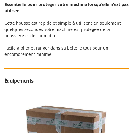
Stiga
Essentielle pour protéger votre machine lorsqu’elle n’est pas
utilisée.
Stocker
Sunseeker
Cette housse est rapide et simple à utiliser ; en seulement
quelques secondes votre machine est protégée de la
T
poussière et de l’humidité.
Tecla
TecnoGen
Facile à plier et ranger dans sa boîte le tout pour un
encombrement minime !
Tellarini Pompe
Telwin
Tenco
Équipements
Tineco
Titania
Tornado
Tre Spade
Trev - Abrek - TecnoVIR
Trotec