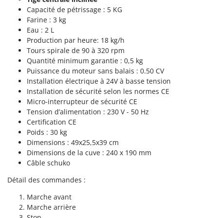
N
New O.M.R.A.
Capacité de pétrissage : 5 KG
Nilfisk
Farine : 3 kg
Eau : 2 L
Ninja
Production par heure: 18 kg/h
Novatec
Tours spirale de 90 à 320 rpm
Quantité minimum garantie : 0,5 kg
Novital
Puissance du moteur sans balais : 0.50 CV
NuAir
Installation électrique à 24V à basse tension
Installation de sécurité selon les normes CE
NuovaFac
Micro-interrupteur de sécurité CE
Tension d’alimentation : 230 V - 50 Hz
O
Officine Savioli
Certification CE
Poids : 30 kg
Oliviero
Dimensions : 49x25,5x39 cm
Olix
Dimensions de la cuve : 240 x 190 mm
Câble schuko
OMA
Omas
Détail des commandes :
Ompagrill
Marche avant
Marche arrière
Ooni
Stop