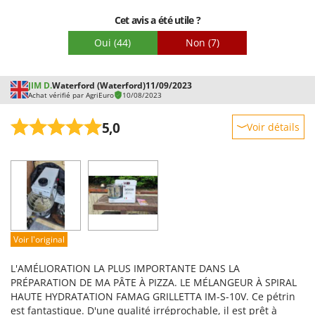
réparer immédiatement après l'achat ? Les réponses du
agréé près de chez vous afin d'en identifier la cause. Par la
service technique sont insatisfaisantes. J'ai acheté un
Cet avis a été utile ?
suite, et conformément à la réglementation en vigueur, la
appareil neuf, pas un appareil reconditionné ou endommagé.
solution la plus adaptée sera appliquée : réparation ou
Oui
(44)
Non
(7)
J'exige un échange contre un robot pâtissier neuf et
remplacement du produit. Nous restons à votre disposition
fonctionnel, conforme aux spécifications annoncées. J'attends
pour toute question. Cordialement, l'équipe AgriEuro.es.
une solution rapide et adaptée à cette situation.
JIM D.
Waterford (Waterford)
11/09/2023
Achat vérifié par AgriEuro
10/08/2023
5,0
Voir détails
Robustesse
Prestations
Facilité d'utilisation
Qualité / Prix
Facilité de montage
Voir l'original
Emballage
L'AMÉLIORATION LA PLUS IMPORTANTE DANS LA
PRÉPARATION DE MA PÂTE À PIZZA. LE MÉLANGEUR À SPIRAL
HAUTE HYDRATATION FAMAG GRILLETTA IM-S-10V. Ce pétrin
est fantastique. D'une qualité irréprochable, il est prêt à