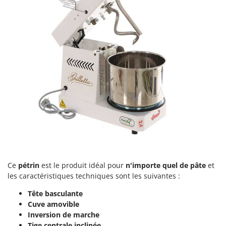
Master
Mastercook
Masterpro
McCulloch
MCH
Michelin
Mille
Minox
Mockmill
More than chef
MOSA
Ce
pétrin
est le produit idéal pour
n'importe quel de pâte
et
MOVA
les caractéristiques techniques sont les suivantes :
Mowox
Tête basculante
MTD
Cuve amovible
Inversion de marche
Tige centrale inclinée