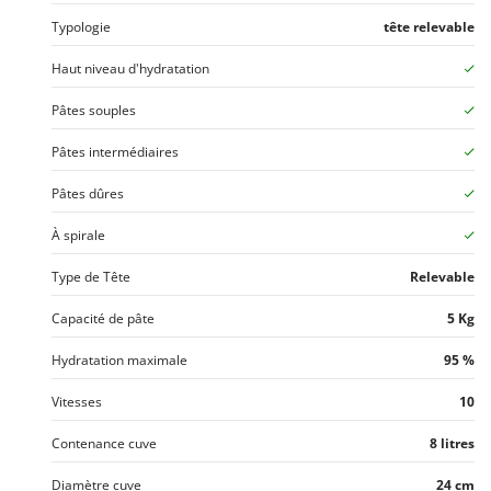
Worx
Typologie
tête relevable
Y
Haut niveau d'hydratation
Yard Force
Pâtes souples
Z
Zanon
Pâtes intermédiaires
Zephir
Pâtes dûres
ZGrills
Zodiac
À spirale
Zomax
Type de Tête
Relevable
Capacité de pâte
5 Kg
Hydratation maximale
95 %
Vitesses
10
Contenance cuve
8 litres
Diamètre cuve
24 cm