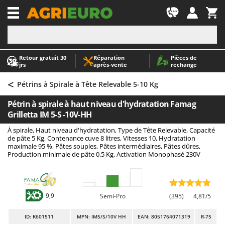
-1
Retour gratuit 30
Réparation
Pièces de
A
A
jrs
après‑vente
rechange
Abris de jardin
ABAC
<
Accessoires pour tracteurs tondeuses autoportés
AgriEuro Premium
Pétrins à Spirale à Tête Relevable 5-10 Kg
Aérateurs Scarificateurs pour gazon
AgriEuro TOP-LINE
Pétrin à spirale à haut niveau d'hydratation Famag
Arracheuses de pommes de terre pour tracteur
AGT
Grilletta IM 5-S -10V-HH
Aspirateurs - Balais Électriques
Aima
À spirale, Haut niveau d'hydratation, Type de Tête Relevable, Capacité
de pâte 5 Kg, Contenance cuve 8 litres, Vitesses 10, Hydratation
Aspirateurs à cendres
Airmec
maximale 95 %, Pâtes souples, Pâtes intermédiaires, Pâtes dûres,
Production minimale de pâte 0.5 Kg, Activation Monophasé 230V
Aspirateurs à feuilles sur roues
AL-KO
Aspirateurs de piscine
ALA 2000
Aspirateurs Multifonctions
Alce
9,9
Semi-Pro
(395)
4,81/5
Atomiseurs agricoles pour tracteurs
Alpina
Atomiseurs pour traitements
Ama
ID
: K601511
MPN: IM5/S/10V HH
EAN: 8051764071319
R-75