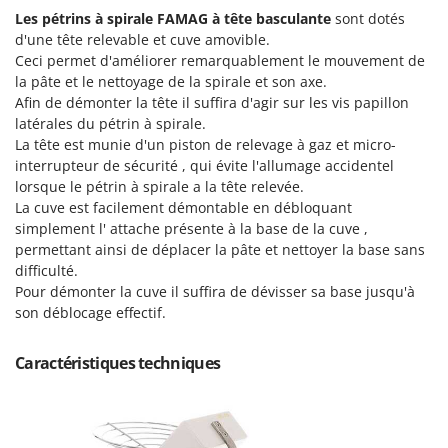
Tondeuses autoportées
Lampacrescia - MGM
Les pétrins à spirale
FAMAG à tête basculante
sont dotés
Tondeuses débroussailleuses thermiques
d'une tête relevable et cuve amovible.
Landxcape
Ceci permet d'améliorer remarquablement le mouvement de
Trancheuses
LAR Casalinghi
la pâte et le nettoyage de la spirale et son axe.
Trancheuses de sol
Lavor
Afin de démonter la tête il suffira d'agir sur les vis papillon
latérales du pétrin à spirale.
Transpalettes
Linea VZ
La tête est munie d'un piston de relevage à gaz et micro-
Treuils de débardage
Lisam
interrupteur de sécurité , qui évite l'allumage accidentel
Tronçonneuses
lorsque le pétrin à spirale a la tête relevée.
Lotusgrill
La cuve est facilement démontable en débloquant
V
simplement l' attache présente à la base de la cuve ,
M
Vêtements de Sécurité
M.A.I.BO.
permettant ainsi de déplacer la pâte et nettoyer la base sans
difficulté.
Vibroculteurs à tracteur
Macom
Pour démonter la cuve il suffira de dévisser sa base jusqu'à
Macte Ovens
son déblocage effectif.
Makita
Caractéristiques techniques
MAMMAMIA
Marcato
Marina Systems