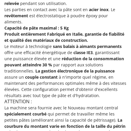
Pulvérisateurs
relevée
pendant son utilisation.
GRIFO
Les parties en contact avec la pâte sont en
acier inox
. Le
Pulvérisateurs portés
GVS
revêtement
est électrostatique à poudre époxy pour
aliments.
GYS
R
Rafraîchisseurs d'air par évaporation
Capacité de pâte maximal : 5 Kg
Produit entièrement Fabriqué en Italie, garantie de fiabilité
H
Rampes de chargement en aluminium
Hailo
et qualité des matériaux de construction.
Râpes à fromage électriques
Le moteur à technologie
sans balais
à aimants permanents
Helvi
offre une efficacité énergétique de
classe IE3
, garantissant
Râteaux pour tracteur
Henx
une puissance élevée et une
réduction de la consommation
Remplisseuses
pouvant atteindre 30 %
par rapport aux solutions
HiKOKI
traditionnelles.
La gestion électronique de la puissance
Robots nettoyeurs de piscine
Honda
assure un
couple constant
à n'importe quel régime, en
Robots Tondeuses
maintenant des performances optimales même à des vitesses
I
Rogneuses de souches
élevées. Cette configuration permet d'obtenir d'excellents
Idromatic
résultats avec tout type de pâte et d'hydratation.
Rouleaux pour tracteur
Il-Tec
ATTENTION :
La machine sera fournie avec le Nouveau montant central
Imperia
S
spécialement courbé
qui permet de travailler même les
Scies à os
Infaco
petites pâtes (améliorant ainsi la capacité de pétrissage).
La
Scies à Ruban
courbure du montant varie en fonction de la taille du pétrin
Intec