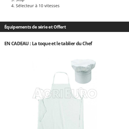
Oriental Koshin
Sélecteur à 10 vitesses
Outdoorchef
P
Équipements de série et Offert
Palazzetti
Palumbo Pavi
EN CADEAU : La toque et le tablier du Chef
Partisani
Paterlini
Philips
Pramac
Prismafood
R
R.G.V.
Rato
Reber
Redback