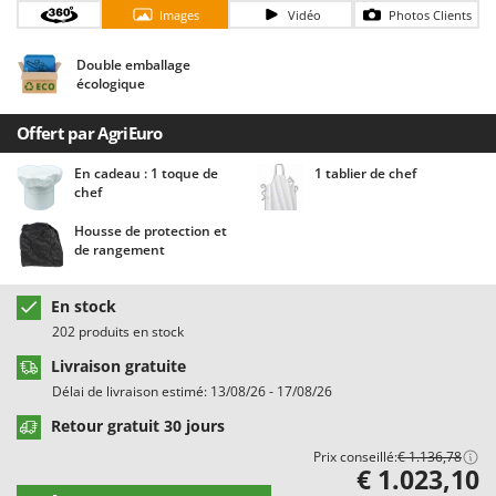
Chaudrons électriques pour polenta
Barbieri
Images
Vidéo
Photos Clients
Cisailles à gazon à batterie
Batavia
Double emballage
Cisailles taille-haies manuelles
Benassi
écologique
Climatiseurs
Beper
Offert par AgriEuro
Compresseurs d'air électriques
Berkel
En cadeau : 1 toque de
1 tablier de chef
Compresseurs pour la récolte des olives et la taille
Bernardi
chef
Coupe-bordures - Trimmers
Bertolini Pumps
Housse de protection et
Coupe-branches
Besser Vacuum
de rangement
Couveuses à œufs
Bestway
En stock
Cultivateurs Tiller à ressorts - Extirpateurs
Beta tools
202 produits en stock
Bissell
D
Livraison gratuite
Débroussailleuses
Black & Decker
Délai de livraison estimé: 13/08/26 - 17/08/26
Décompacteurs agricoles
BlackStone
Retour gratuit 30 jours
Découpeurs plasma
Blue Bird
Prix conseillé:
€ 1.136,78
€ 1.023,10
Déplaqueuses de gazon
Bomet