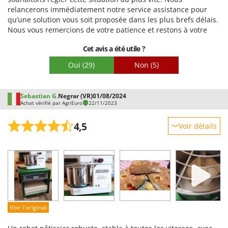
jamais faite ! Comment je le sais ? Son goût est à la hauteur
relancerons immédiatement notre service assistance pour
des meilleures pizzas que j'aie jamais mangées. Je suis ravi
qu’une solution vous soit proposée dans les plus brefs délais.
de cet achat ; il sera probablement transmis à ma famille
Nous vous remercions de votre patience et restons à votre
pendant longtemps après ma disparition, car j'aurai 70 ans
disposition pour toute question. Cordialement
l'année prochaine… même si une bonne pâte à pizza a peut-
Cet avis a été utile ?
être des vertus de longévité. On croise les doigts !
Oui
(29)
Non
(5)
Sebastian G.
Negrar (VR)
01/08/2024
Achat vérifié par AgriEuro
22/11/2023
4,5
Voir détails
Robustesse
Prestations
Facilité d'utilisation
Qualité / Prix
Facilité de montage
Voir l'original
Emballage