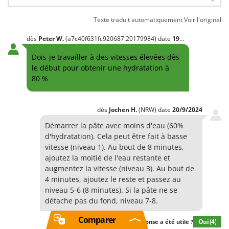
maîtriser la vitesse et le temps de pétrissage. Le bol passe
bien au lave-vaisselle ; les premières fois, il a laissé échapper
Texte traduit automatiquement
Voir l'original
un peu d'oxyde noir au niveau du rebord replié,
probablement à cause de sa forme. Pour les perfectionnistes,
dès
Peter
W.
(a7c40f631fc920687.20179984)
date
19/9/2024
il y a quelques imperfections dans la peinture, et les
Dois-je travailler à des vitesses élevées dès
étiquettes du logo sont mal collées (bulles d'air). La vis sans
fin n'est pas parfaitement finie, avec plusieurs bavures qui
le début pour obtenir une hydratation à
déchirent l'éponge au nettoyage. Mais elle est solide et bien
80 %
positionnée, et c'est l'essentiel. Un achat agréable ; les
résultats obtenus sont très satisfaisants et justifient le prix,
pourtant conséquent. Il serait intéressant de savoir si un
dès
Jochen
H.
(NRW)
date
20/9/2024
entretien régulier est nécessaire, comme le réglage de la
Démarrer la pâte avec moins d'eau (60%
tension des courroies/chaînes, le graissage des
d'hydratation). Cela peut être fait à basse
accouplements, etc.
vitesse (niveau 1). Au bout de 8 minutes,
ajoutez la moitié de l'eau restante et
augmentez la vitesse (niveau 3). Au bout de
4 minutes, ajoutez le reste et passez au
niveau 5-6 (8 minutes). Si la pâte ne se
détache pas du fond, niveau 7-8.
Comparer
Oui
(4)
Cette réponse a été utile ?