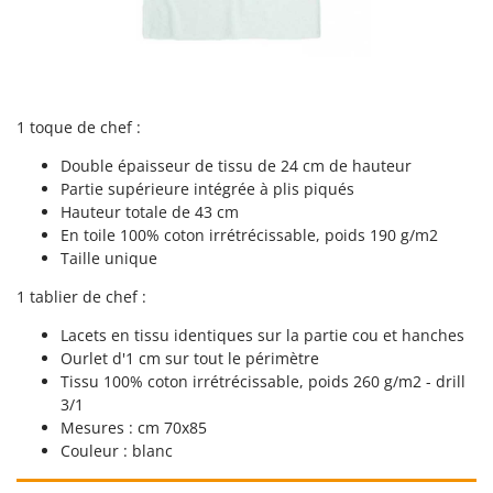
Resto Italia
Ribimex
Ripartrak
Ritter
1 toque de chef :
River Systems
Double épaisseur de tissu de 24 cm de hauteur
Robomow
Partie supérieure intégrée à plis piqués
Rossofuoco
Hauteur totale de 43 cm
En toile 100% coton irrétrécissable, poids 190 g/m2
Rover Pompe
Taille unique
Royal Food
1 tablier de chef :
Ryobi
Lacets en tissu identiques sur la partie cou et hanches
S
Ourlet d'1 cm sur tout le périmètre
S.T.P.
Tissu 100% coton irrétrécissable, poids 260 g/m2 - drill
Santos
3/1
Mesures : cm 70x85
Sbaraglia
Couleur : blanc
Schnitzer