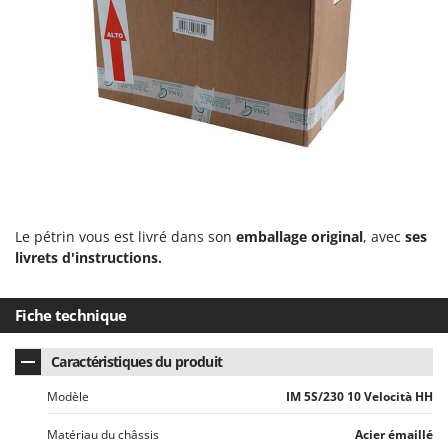
Troy-Bilt
U
Udor
Unger
V
Verdemax
Vesco
Volpi
Le pétrin vous est livré dans son
emballage original
, avec
ses
livrets d'instructions.
W
Waldner
Weber
Fiche technique
WIDU
Caractéristiques du produit
Wiper EcoRobot
Wolf Garten
Modèle
IM 5S/230 10 Velocità HH
Wortex
Matériau du châssis
Acier émaillé