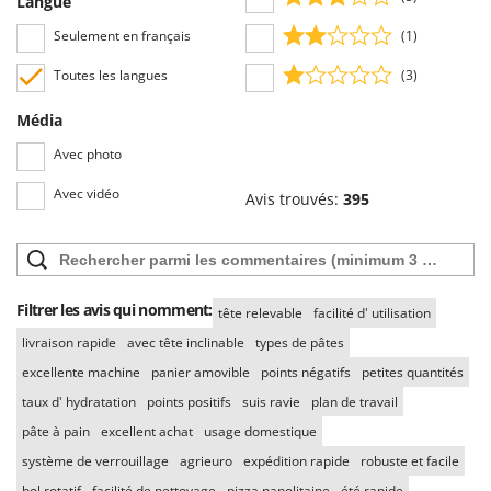
Langue
Seulement en français
(1)
Toutes les langues
(3)
Média
Avec photo
Avec vidéo
Avis trouvés:
395
Filtrer les avis qui nomment:
tête relevable
facilité d' utilisation
livraison rapide
avec tête inclinable
types de pâtes
excellente machine
panier amovible
points négatifs
petites quantités
taux d' hydratation
points positifs
suis ravie
plan de travail
pâte à pain
excellent achat
usage domestique
système de verrouillage
agrieuro
expédition rapide
robuste et facile
bol rotatif
facilité de nettoyage
pizza napolitaine
été rapide