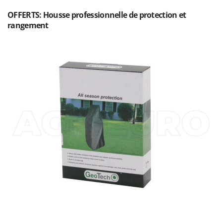
Seven Italy
OFFERTS: Housse professionnelle de protection et
Shark
rangement
Silky
Simatech
Sirman
Skil
Smartwood
Smeg
Snapper
Solidur
Spice Electronics
Spiralmac
Spring Protezione
Spyro
Stanley