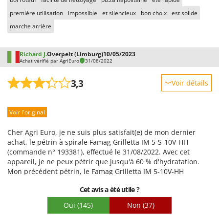
première utilisation
impossible
et silencieux
bon choix
est solide
marche arrière
Richard J.
Overpelt (Limburg)
10/05/2023
Achat vérifié par AgriEuro
31/08/2022
3,3
Voir détails
Robustesse
Voir l'original
Prestations
Facilité d'utilisation
Cher Agri Euro, je ne suis plus satisfait(e) de mon dernier
Qualité / Prix
achat, le pétrin à spirale Famag Grilletta IM 5-S-10V-HH
(commande n° 193381), effectué le 31/08/2022. Avec cet
Facilité de montage
appareil, je ne peux pétrir que jusqu'à 60 % d'hydratation.
Emballage
Mon précédent pétrin, le Famag Grilletta IM 5-10V-HH
(commande n° 1585510), acheté chez vous le 20/10/2021,
Cet avis a été utile ?
fonctionnait parfaitement. Je réalisais d'excellentes pâtes à
pizza avec 80 % d'hydratation. En septembre 2022, j'ai décidé
Oui
(145)
Non
(37)
de le donner à ma fille et j'ai commandé le pétrin à spirale