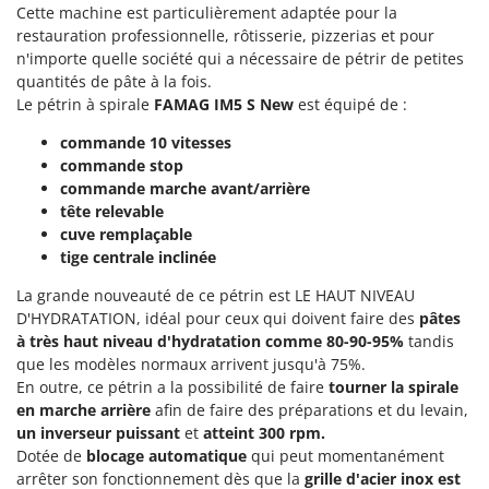
Perches Élagueuses
Cette machine est particulièrement adaptée pour la
Francini
restauration professionnelle, rôtisserie, pizzerias et pour
Pétrins à Spirale
n'importe quelle société qui a nécessaire de pétrir de petites
G
Piscines
quantités de pâte à la fois.
G3 Ferrari
Planteuses de pommes de terre pour tracteur
Le pétrin à spirale
FAMAG IM5 S New
est équipé de :
Gardena
Plateaux de coupe pour tracteur
commande 10 vitesses
Garofalo
commande stop
Plumeuses
GeoTech
commande marche avant/arrière
Pompes d'irrigation à tracteur
tête relevable
GeoTech Pro
cuve remplaçable
Pompes de transfert
Gierre
tige centrale inclinée
Pompes immergées électriques
Ginko - MGM
La grande nouveauté de ce pétrin est
LE HAUT NIVEAU
Postes à souder
Gipeco
D'HYDRATATION
, idéal pour ceux qui doivent faire des
pâtes
Poussoirs à saucisse
à très haut niveau d'hydratation comme 80-90-95%
tandis
Girmi
que les modèles normaux arrivent jusqu'à 75%.
Power Stations - Batteries - Centrales électriques portables
GRAEF
En outre, ce pétrin a la possibilité de faire
tourner la spirale
Presses à pellets
Gre
en marche arrière
afin de faire des préparations et du levain,
Pressoirs à fruits
un inverseur puissant
et
atteint 300 rpm.
GreenBay
Dotée de
blocage automatique
qui peut momentanément
Pressoirs à Raisin
Greenworks
arrêter son fonctionnement dès que la
grille d'acier inox est