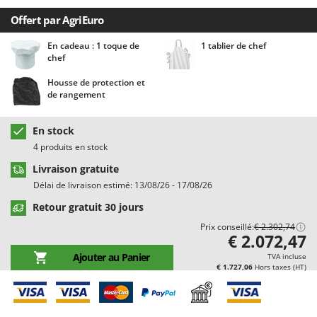
Chaudrons électriques pour polenta
Barbieri
Offert par AgriEuro
Cisailles à gazon à batterie
Batavia
En cadeau : 1 toque de
1 tablier de chef
Cisailles taille-haies manuelles
Benassi
chef
Climatiseurs
Beper
Housse de protection et
Compresseurs d'air électriques
Berkel
de rangement
Compresseurs pour la récolte des olives et la taille
Bernardi
En stock
Coupe-bordures - Trimmers
Bertolini Pumps
4 produits en stock
Coupe-branches
Besser Vacuum
Livraison gratuite
Couveuses à œufs
Bestway
Délai de livraison estimé: 13/08/26 - 17/08/26
Cultivateurs Tiller à ressorts - Extirpateurs
Beta tools
Retour gratuit 30 jours
Bissell
Prix conseillé:
€ 2.302,74
D
€ 2.072,47
Débroussailleuses
Black & Decker
Ajouter au Panier
TVA incluse
Décompacteurs agricoles
BlackStone
€ 1.727,06
Hors taxes (HT)
Découpeurs plasma
Blue Bird
Déplaqueuses de gazon
Bomet