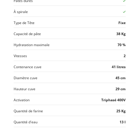
Pâtes dûres
Stiga
Stocker
À spirale
Sunseeker
Type de Tête
Fixe
T
Capacité de pâte
38 Kg
Tecla
Hydratation maximale
70 %
TecnoGen
Tellarini Pompe
Vitesses
2
Telwin
Contenance cuve
41 litres
Tenco
Diamètre cuve
45 cm
Tineco
Hauteur cuve
29 cm
Titania
Tornado
Activation
Triphasé 400V
Tre Spade
Quantité de farine
25 Kg
Trev - Abrek - TecnoVIR
Quantité d'eau
13 l
Trotec