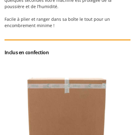
quelques secondes votre machine est protégée de la
Resto Italia
poussière et de l’humidité.
Ribimex
Facile à plier et ranger dans sa boîte le tout pour un
Ripartrak
encombrement minime !
Ritter
River Systems
Robomow
Inclus en confection
Rossofuoco
Rover Pompe
Royal Food
Ryobi
S
S.T.P.
Santos
Sbaraglia
Schnitzer