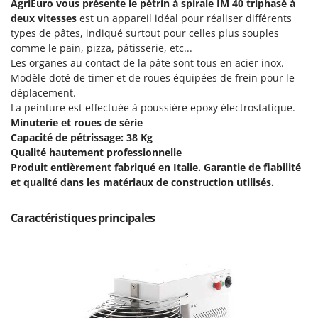
AgriEuro vous présente le pétrin à spirale IM 40 triphasé à
Machines pour la transformation des fruits
Famur
deux vitesses
est un appareil idéal pour réaliser différents
Machines sous vide
FARMER
types de pâtes, indiqué surtout pour celles plus souples
Motobineuses
comme le pain, pizza, pâtisserie, etc...
FBC
Les organes au contact de la pâte sont tous en acier inox.
Motoculteurs
Ferrari Group
Modèle doté de timer et de roues équipées de frein pour le
Motofaucheuses
déplacement.
Ferroni
La peinture est effectuée à poussière epoxy électrostatique.
Motopompes pour irrigation
Ferrua
Minuterie et roues de série
Moulins à céréales électriques
Capacité de pétrissage: 38 Kg
FIAC
Qualité hautement professionnelle
Moulins à farine
FIEM
Produit entièrement fabriqué en Italie. Garantie de fiabilité
Fimar
et qualité dans les matériaux de construction utilisés.
N
Nettoyeurs et Balais à vapeur
FINI
Nettoyeurs haute pression
Caractéristiques principales
Fiorentini
Nettoyeurs tapis, moquettes et tapisseries
Fiskars
Flymo
P
Peignes vibreurs et Secoueurs à olives
Fontana Forni
Pelles rétros pour tracteur
Forest Master