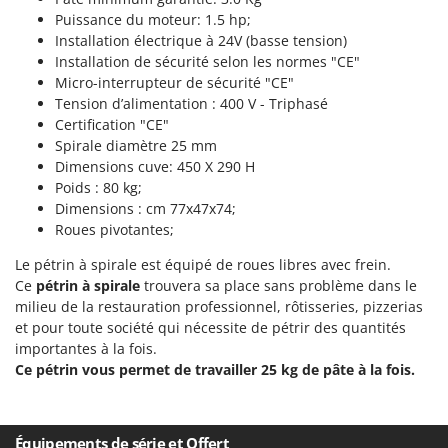
Tondeuses autoportées
Lampacrescia - MGM
Puissance du moteur: 1.5 hp;
Tondeuses débroussailleuses thermiques
Landxcape
Installation électrique à 24V (basse tension)
Installation de sécurité selon les normes "CE"
Trancheuses
LAR Casalinghi
Micro-interrupteur de sécurité "CE"
Trancheuses de sol
Lavor
Tension d’alimentation : 400 V - Triphasé
Transpalettes
Certification "CE"
Linea VZ
Spirale diamètre 25 mm
Treuils de débardage
Lisam
Dimensions cuve: 450 X 290 H
Tronçonneuses
Poids : 80 kg;
Lotusgrill
Dimensions : cm 77x47x74;
V
Roues pivotantes;
M
Vêtements de Sécurité
M.A.I.BO.
Le pétrin à spirale est équipé de roues libres avec frein.
Vibroculteurs à tracteur
Macom
Ce
pétrin à spirale
trouvera sa place sans problème dans le
milieu de la restauration professionnel, rôtisseries, pizzerias
Macte Ovens
et pour toute société qui nécessite de pétrir des quantités
Makita
importantes à la fois.
MAMMAMIA
Ce pétrin vous permet de travailler 25 kg de pâte à la fois.
Marcato
Marina Systems
Équipements de série et Offert