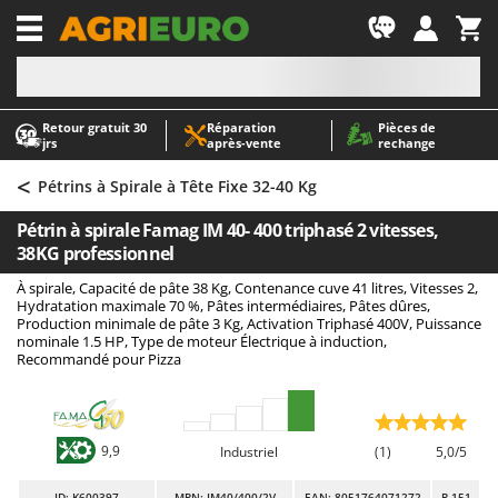
-1
Retour gratuit 30
Réparation
Pièces de
A
A
jrs
après‑vente
rechange
Abris de jardin
ABAC
<
Accessoires pour tracteurs tondeuses autoportés
AgriEuro Premium
Pétrins à Spirale à Tête Fixe 32-40 Kg
Aérateurs Scarificateurs pour gazon
AgriEuro TOP-LINE
Pétrin à spirale Famag IM 40- 400 triphasé 2 vitesses,
Arracheuses de pommes de terre pour tracteur
AGT
38KG professionnel
Aspirateurs - Balais Électriques
Aima
À spirale, Capacité de pâte 38 Kg, Contenance cuve 41 litres, Vitesses 2,
Hydratation maximale 70 %, Pâtes intermédiaires, Pâtes dûres,
Aspirateurs à cendres
Airmec
Production minimale de pâte 3 Kg, Activation Triphasé 400V, Puissance
nominale 1.5 HP, Type de moteur Électrique à induction,
Aspirateurs à feuilles sur roues
AL-KO
Recommandé pour Pizza
Aspirateurs de piscine
ALA 2000
Aspirateurs Multifonctions
Alce
Atomiseurs agricoles pour tracteurs
Alpina
9,9
Industriel
(1)
5,0/5
Atomiseurs pour traitements
Ama
ID
: K600397
MPN: IM40/400/2V
EAN: 8051764071272
R-151