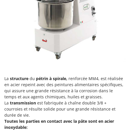
Perches Élagueuses
Francini
Pétrins à Spirale
G
Piscines
G3 Ferrari
Planteuses de pommes de terre pour tracteur
Gardena
Plateaux de coupe pour tracteur
Garofalo
Plumeuses
GeoTech
Pompes d'irrigation à tracteur
GeoTech Pro
Pompes de transfert
Gierre
Pompes immergées électriques
Ginko - MGM
La
structure
du
pétrin à spirale,
renforcée MM4, est réalisée
Postes à souder
Gipeco
en acier repeint avec des peintures alimentaires spécifiques,
Poussoirs à saucisse
qui assure une grande résistance à la corrosion dans le
Girmi
temps et aux agents chimiques, huiles et graisses.
Power Stations - Batteries - Centrales électriques portables
GRAEF
La
transmission
est fabriquée à chaîne double 3/8 +
Presses à pellets
Gre
courroies et résulte solide pour une grande résistance et
Pressoirs à fruits
durée de vie.
GreenBay
Toutes les parties en contact avec la pâte sont en acier
Pressoirs à Raisin
Greenworks
inoxydable: