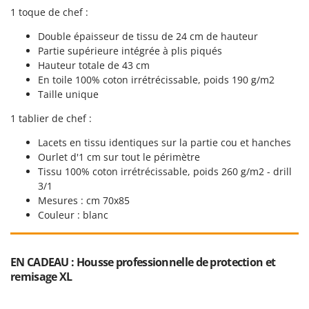
N
New O.M.R.A.
1 toque de chef :
Nilfisk
Double épaisseur de tissu de 24 cm de hauteur
Ninja
Partie supérieure intégrée à plis piqués
Hauteur totale de 43 cm
Novatec
En toile 100% coton irrétrécissable, poids 190 g/m2
Novital
Taille unique
NuAir
1 tablier de chef :
NuovaFac
Lacets en tissu identiques sur la partie cou et hanches
Ourlet d'1 cm sur tout le périmètre
O
Tissu 100% coton irrétrécissable, poids 260 g/m2 - drill
Officine Savioli
3/1
Oliviero
Mesures : cm 70x85
Olix
Couleur : blanc
OMA
Omas
EN CADEAU : Housse professionnelle de protection et
Ompagrill
remisage XL
Ooni