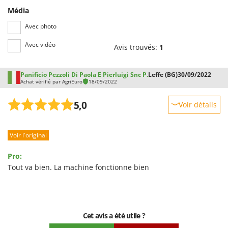
Média
Avec photo
Avec vidéo
Avis trouvés:
1
Panificio Pezzoli Di Paola E Pierluigi Snc P.
Leffe (BG)
30/09/2022
Achat vérifié par AgriEuro
18/09/2022
5,0
Voir détails
Robustesse
Voir l'original
Prestations
Facilité d'utilisation
Pro:
Qualité / Prix
Tout va bien. La machine fonctionne bien
Facilité de montage
Emballage
Cet avis a été utile ?