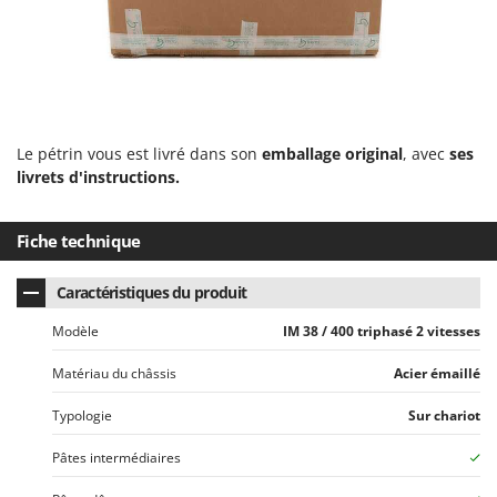
Seven Italy
Shark
Silky
Simatech
Sirman
Le pétrin vous est livré dans son
emballage original
, avec
ses
Skil
livrets d'instructions.
Smartwood
Fiche technique
Smeg
Snapper
Caractéristiques du produit
Solidur
Modèle
IM 38 / 400 triphasé 2 vitesses
Spice Electronics
Matériau du châssis
Acier émaillé
Spiralmac
Spring Protezione
Typologie
Sur chariot
Spyro
Pâtes intermédiaires
Stanley