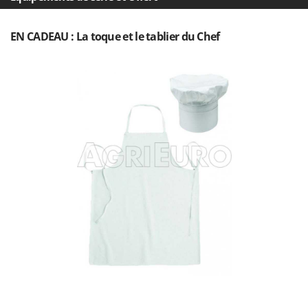
Master
Mastercook
EN CADEAU : La toque et le tablier du Chef
Masterpro
McCulloch
MCH
Michelin
Mille
Minox
Mockmill
More than chef
MOSA
MOVA
Mowox
MTD