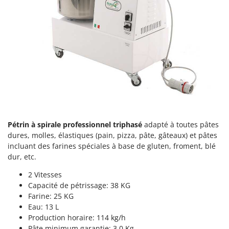
Scies alternatives à batterie
Intex
Scies de jardin télescopiques
Italyco
Sécateurs électriques à batterie
ITM
Sécateurs et Échenilloirs manuels
J
Sécateurs pneumatiques
JOLLY ITALIA
Semoirs et Épandeurs d'engrais
K
Socs pour tracteur
KAAZ
Souffleurs aspirateurs pour Feuilles
Karcher
Pétrin à spirale professionnel triphasé
adapté à toutes pâtes
Soufreuses - Poudreuses à dos
Kasco
dures, molles, élastiques (pain, pizza, pâte, gâteaux) et pâtes
Soufreuses - Poudreuses pour tracteur
Kemper
incluant des farines spéciales à base de gluten, froment, blé
dur, etc.
Keter
T
Taille-haies
KitchenAid
2 Vitesses
Taille-haies à bras pour tracteur
Capacité de pétrissage: 38 KG
Komo
Farine: 25 KG
Tarières
Eau: 13 L
L
Tondeuses à Gazon
Production horaire: 114 kg/h
Laica
Pâte minimum garantie: 3.0 Kg