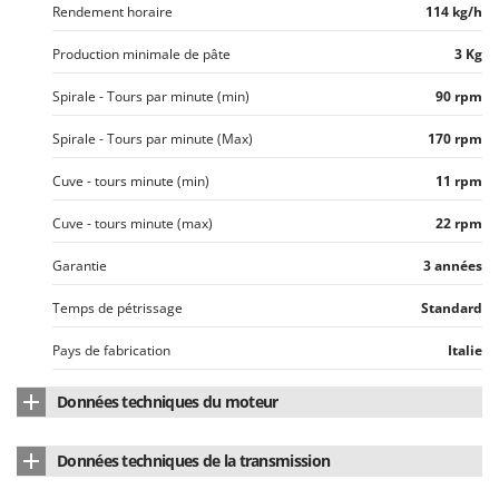
Troy-Bilt
Rendement horaire
114 kg/h
Production minimale de pâte
3 Kg
U
Udor
Spirale - Tours par minute (min)
90 rpm
Unger
Spirale - Tours par minute (Max)
170 rpm
V
Verdemax
Cuve - tours minute (min)
11 rpm
Vesco
Cuve - tours minute (max)
22 rpm
Volpi
Garantie
3 années
W
Waldner
Temps de pétrissage
Standard
Weber
Pays de fabrication
Italie
WIDU
Données techniques du moteur
Wiper EcoRobot
Wolf Garten
Type de moteur
Électrique à induction
Données techniques de la transmission
Wortex
Puissance nominale
1.5 HP