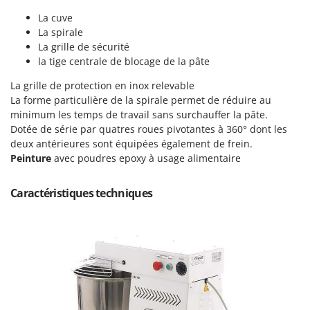
Pulvérisateurs
GRIFO
La cuve
Pulvérisateurs portés
GVS
La spirale
La grille de sécurité
GYS
R
la tige centrale de blocage de la pâte
Rafraîchisseurs d'air par évaporation
H
La grille de protection en inox relevable
Rampes de chargement en aluminium
Hailo
La forme particulière de la spirale permet de réduire au
Râpes à fromage électriques
Helvi
minimum les temps de travail sans surchauffer la pâte.
Râteaux pour tracteur
Dotée de série par quatres roues pivotantes à 360° dont les
Henx
deux antérieures sont équipées également de frein.
Remplisseuses
HiKOKI
Peinture
avec poudres epoxy à usage alimentaire
Robots nettoyeurs de piscine
Honda
Robots Tondeuses
Caractéristiques techniques
I
Rogneuses de souches
Idromatic
Rouleaux pour tracteur
Il-Tec
Imperia
S
Scies à os
Infaco
Scies à Ruban
Intec