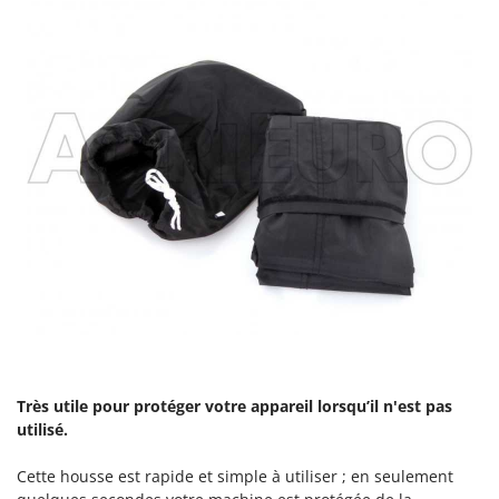
Oriental Koshin
Outdoorchef
P
Palazzetti
Palumbo Pavi
Partisani
Paterlini
Philips
Pramac
Prismafood
R
R.G.V.
Très utile pour protéger votre appareil lorsqu’il n'est pas
Rato
utilisé.
Reber
Redback
Cette housse est rapide et simple à utiliser ; en seulement