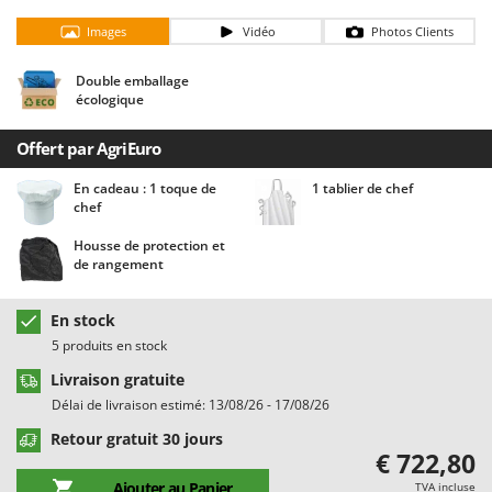
Chaudrons électriques pour polenta
Barbieri
Images
Vidéo
Photos Clients
Cisailles à gazon à batterie
Batavia
Cisailles taille-haies manuelles
Benassi
Double emballage
écologique
Climatiseurs
Beper
Compresseurs d'air électriques
Berkel
Offert par AgriEuro
Compresseurs pour la récolte des olives et la taille
Bernardi
En cadeau : 1 toque de
1 tablier de chef
chef
Coupe-bordures - Trimmers
Bertolini Pumps
Coupe-branches
Besser Vacuum
Housse de protection et
de rangement
Couveuses à œufs
Bestway
Cultivateurs Tiller à ressorts - Extirpateurs
Beta tools
En stock
Bissell
5 produits en stock
D
Débroussailleuses
Black & Decker
Livraison gratuite
Délai de livraison estimé: 13/08/26 - 17/08/26
Décompacteurs agricoles
BlackStone
Retour gratuit 30 jours
Découpeurs plasma
Blue Bird
€ 722,80
Déplaqueuses de gazon
Bomet
Ajouter au Panier
TVA incluse