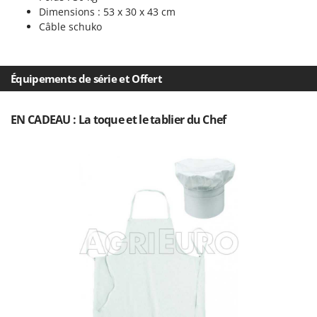
Master
Dimensions : 53 x 30 x 43 cm
Câble schuko
Mastercook
Masterpro
McCulloch
Équipements de série et Offert
MCH
Michelin
EN CADEAU : La toque et le tablier du Chef
Mille
Minox
Mockmill
More than chef
MOSA
MOVA
Mowox
MTD