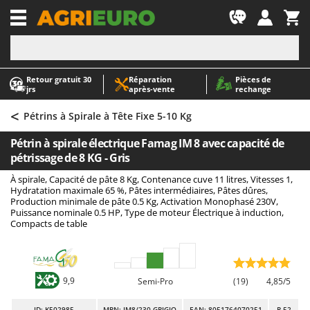
-1
Retour gratuit 30
Réparation
Pièces de
A
A
jrs
après‑vente
rechange
Abris de jardin
ABAC
<
Accessoires pour tracteurs tondeuses autoportés
AgriEuro Premium
Pétrins à Spirale à Tête Fixe 5-10 Kg
Aérateurs Scarificateurs pour gazon
AgriEuro TOP-LINE
Pétrin à spirale électrique Famag IM 8 avec capacité de
Arracheuses de pommes de terre pour tracteur
AGT
pétrissage de 8 KG - Gris
Aspirateurs - Balais Électriques
Aima
À spirale, Capacité de pâte 8 Kg, Contenance cuve 11 litres, Vitesses 1,
Hydratation maximale 65 %, Pâtes intermédiaires, Pâtes dûres,
Aspirateurs à cendres
Airmec
Production minimale de pâte 0.5 Kg, Activation Monophasé 230V,
Puissance nominale 0.5 HP, Type de moteur Électrique à induction,
Aspirateurs à feuilles sur roues
AL-KO
Compacts de table
Aspirateurs de piscine
ALA 2000
Aspirateurs Multifonctions
Alce
Atomiseurs agricoles pour tracteurs
Alpina
9,9
Semi-Pro
(19)
4,85/5
Atomiseurs pour traitements
Ama
ID
: K502985
MPN: IM8/230 GRIGIO
EAN: 8051764070251
R-52