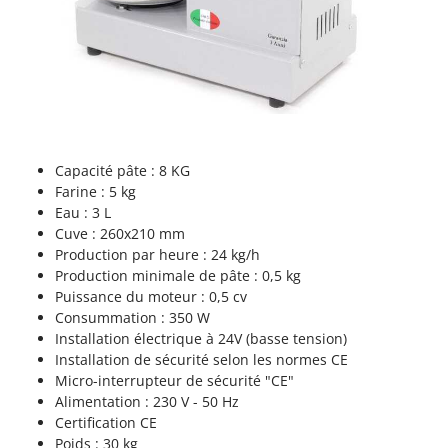
Tondeuses autoportées
Lampacrescia - MGM
Tondeuses débroussailleuses thermiques
Landxcape
Trancheuses
LAR Casalinghi
Trancheuses de sol
Lavor
Transpalettes
Linea VZ
Treuils de débardage
Lisam
Capacité pâte : 8 KG
Tronçonneuses
Lotusgrill
Farine : 5 kg
Eau : 3 L
V
Cuve : 260x210 mm
M
Vêtements de Sécurité
M.A.I.BO.
Production par heure : 24 kg/h
Vibroculteurs à tracteur
Production minimale de pâte : 0,5 kg
Macom
Puissance du moteur : 0,5 cv
Macte Ovens
Consummation : 350 W
Makita
Installation électrique à 24V (basse tension)
Installation de sécurité selon les normes CE
MAMMAMIA
Micro-interrupteur de sécurité "CE"
Marcato
Alimentation : 230 V - 50 Hz
Certification CE
Marina Systems
Poids : 30 kg