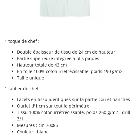
N
New O.M.R.A.
Nilfisk
Ninja
Novatec
Novital
1 toque de chef :
NuAir
Double épaisseur de tissu de 24 cm de hauteur
Partie supérieure intégrée à plis piqués
NuovaFac
Hauteur totale de 43 cm
En toile 100% coton irrétrécissable, poids 190 g/m2
O
Officine Savioli
Taille unique
Oliviero
1 tablier de chef :
Olix
Lacets en tissu identiques sur la partie cou et hanches
OMA
Ourlet d'1 cm sur tout le périmètre
Tissu 100% coton irrétrécissable, poids 260 g/m2 - drill
Omas
3/1
Ompagrill
Mesures : cm 70x85
Couleur : blanc
Ooni