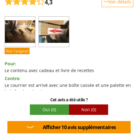
4,3
Voir détails
Robustesse
Prestations
Facilité d'utilisation
Qualité / Prix
Facilité de montage
Voir l'original
Emballage
Pour:
Le contenu avec cadeau et livre de recettes
Contre:
Le courrier est arrivé avec une boîte cassée et une palette en
bois fendue. J'avais peur que ça prenne un coup
Cet avis a été utile ?
Oui
(0)
Non
(0)
Afficher 10 avis supplémentaires