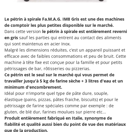
Machines pour la transformation des fruits
Famur
Machines sous vide
FARMER
Le pétrin à spirale Fa.M.A.G. IM8 Gris est une des machines
Motobineuses
FBC
de comptoir les plus petites disponible sur le marché.
Motoculteurs
Ferrari Group
Dans cette version
le pétrin à spirale est entièrement reverni
Motofaucheuses
en gris
sauf les parties qui entrent au contact des aliments
Ferroni
qui sont maintenus en acier Inox.
Motopompes pour irrigation
Ferrua
Malgré les dimensions réduites, c’est un appareil puissant et
Moulins à céréales électriques
efficace avec de faibles consommations et peu de bruit. Cette
FIAC
machine à tête fixe est conçue pour la famille et pour petits
Moulins à farine
FIEM
pétrissages de bar, rôtisseries ou pizzerias.
Ce pétrin est le seul sur le marché qui vous permet de
Fimar
N
travailler jusqu'à 5 kg de farine sèche + 3 litres d'eau et un
Nettoyeurs et Balais à vapeur
FINI
minimum d'encombrement.
Nettoyeurs haute pression
Fiorentini
Idéal pour n'importe quel type de pâte dure, souple,
Nettoyeurs tapis, moquettes et tapisseries
élastique (pains, pizzas, pâtes fraiche, biscuits) et pour le
Fiskars
pétrissage de farine spéciales comme par exemple : de
Flymo
P
gluten, de blé dur, farines moulues sur pierre etc...
Peignes vibreurs et Secoueurs à olives
Produit entièrement fabriqué en Italie, synonyme de
Fontana Forni
fiabilité et qualité aussi bien du point de vue des matériaux
Pelles rétros pour tracteur
Forest Master
que de la production.