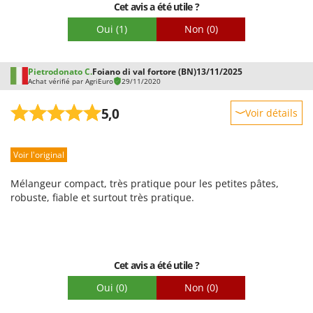
Cet avis a été utile ?
Oui
(1)
Non
(0)
Pietrodonato C.
Foiano di val fortore (BN)
13/11/2025
Achat vérifié par AgriEuro
29/11/2020
5,0
Voir détails
Robustesse
Voir l'original
Prestations
Facilité d'utilisation
Mélangeur compact, très pratique pour les petites pâtes,
Qualité / Prix
robuste, fiable et surtout très pratique.
Facilité de montage
Emballage
Cet avis a été utile ?
Oui
(0)
Non
(0)