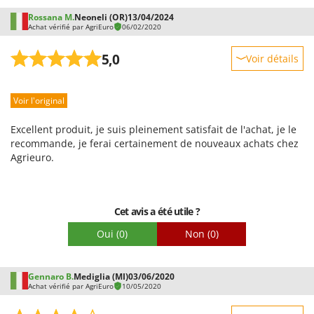
Rossana M.
Neoneli (OR)
13/04/2024
Achat vérifié par AgriEuro
06/02/2020
5,0
Voir détails
Robustesse
Voir l'original
Prestations
Facilité d'utilisation
Excellent produit, je suis pleinement satisfait de l'achat, je le
Qualité / Prix
recommande, je ferai certainement de nouveaux achats chez
Agrieuro.
Facilité de montage
Emballage
Cet avis a été utile ?
Oui
(0)
Non
(0)
Gennaro B.
Mediglia (MI)
03/06/2020
Achat vérifié par AgriEuro
10/05/2020