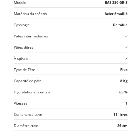
Modèle
IM8 230 GRIS
Stiga
Stocker
Matériau du châssis
Acier émaillé
Sunseeker
Typologie
De table
T
Pâtes intermédiaires
Tecla
TecnoGen
Pâtes dûres
Tellarini Pompe
À spirale
Telwin
Type de Tête
Fixe
Tenco
Capacité de pâte
8 Kg
Tineco
Titania
Hydratation maximale
65 %
Tornado
Vitesses
1
Tre Spade
Contenance cuve
11 litres
Trev - Abrek - TecnoVIR
Diamètre cuve
26 cm
Trotec