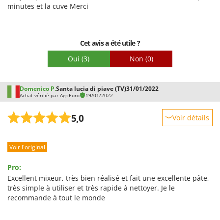
Facilité d'utilisation
minutes et la cuve Merci
Qualité / Prix
Facilité de montage
Cet avis a été utile ?
Emballage
Oui
(3)
Non
(0)
Domenico P.
Santa lucia di piave (TV)
31/01/2022
Achat vérifié par AgriEuro
19/01/2022
5,0
Voir détails
Robustesse
Voir l'original
Prestations
Facilité d'utilisation
Pro:
Qualité / Prix
Excellent mixeur, très bien réalisé et fait une excellente pâte,
très simple à utiliser et très rapide à nettoyer. Je le
Facilité de montage
recommande à tout le monde
Emballage