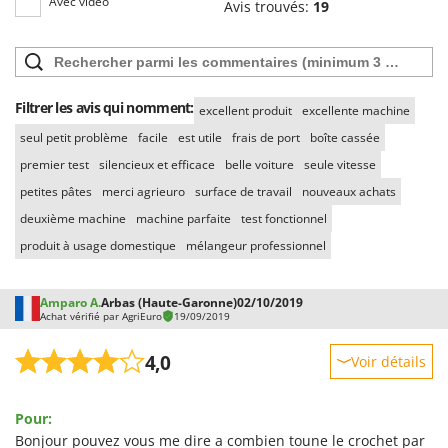
Avec vidéo
Avis trouvés:
19
Filtrer les avis qui nomment:
excellent produit
excellente machine
seul petit problème
facile
est utile
frais de port
boîte cassée
premier test
silencieux et efficace
belle voiture
seule vitesse
petites pâtes
merci agrieuro
surface de travail
nouveaux achats
deuxième machine
machine parfaite
test fonctionnel
produit à usage domestique
mélangeur professionnel
Amparo A.
Arbas (Haute-Garonne)
02/10/2019
Achat vérifié par AgriEuro
19/09/2019
4,0
Voir détails
Robustesse
Pour:
Prestations
Bonjour pouvez vous me dire a combien toune le crochet par