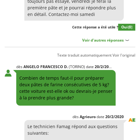
toujours pas essayé, vendredi je ferai la
première pâte et je pourrai répondre plus
en détail. Contactez-moi samedi
Oui
(0)
Cette réponse a été utile ?
Voir d'autres réponses
Texte traduit automatiquement
Voir l'original
dès
ANGELO FRANCESCO
D.
(TORINO)
date
20/2/2020
Combien de temps faut-il pour préparer
deux pâtes de farine consécutives de 5 kg?
cette voiture est-elle ok ou devrais-je penser
à la prendre plus grande?
dès
Agrieuro
date
20/2/2020
Le technicien Famag répond aux questions
suivantes: