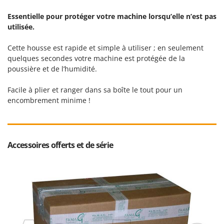
Resto Italia
Essentielle pour protéger votre machine lorsqu’elle n’est pas
Ribimex
utilisée.
Ripartrak
Cette housse est rapide et simple à utiliser ; en seulement
Ritter
quelques secondes votre machine est protégée de la
River Systems
poussière et de l’humidité.
Robomow
Facile à plier et ranger dans sa boîte le tout pour un
Rossofuoco
encombrement minime !
Rover Pompe
Royal Food
Ryobi
Accessoires offerts et de série
S
S.T.P.
Santos
Sbaraglia
Schnitzer