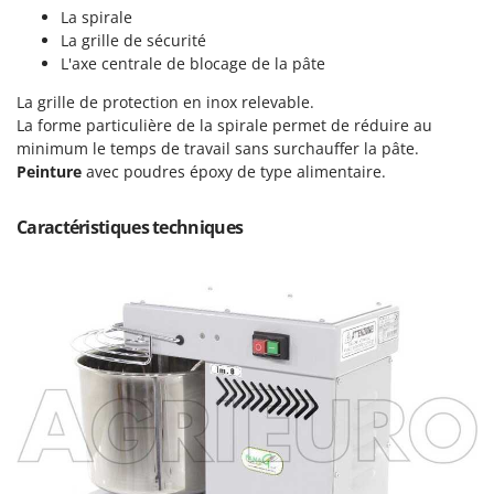
Scies alternatives à batterie
Intex
La spirale
Scies de jardin télescopiques
La grille de sécurité
Italyco
L'axe centrale de blocage de la pâte
Sécateurs électriques à batterie
ITM
La grille de protection en inox relevable.
Sécateurs et Échenilloirs manuels
La forme particulière de la spirale permet de réduire au
J
Sécateurs pneumatiques
JOLLY ITALIA
minimum le temps de travail sans surchauffer la pâte.
Semoirs et Épandeurs d'engrais
Peinture
avec poudres époxy de type alimentaire.
K
Socs pour tracteur
KAAZ
Caractéristiques techniques
Souffleurs aspirateurs pour Feuilles
Karcher
Soufreuses - Poudreuses à dos
Kasco
Soufreuses - Poudreuses pour tracteur
Kemper
Keter
T
Taille-haies
KitchenAid
Taille-haies à bras pour tracteur
Komo
Tarières
L
Tondeuses à Gazon
Laica