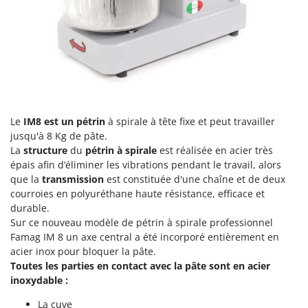
Pulvérisateurs
GRIFO
Pulvérisateurs portés
GVS
GYS
R
Rafraîchisseurs d'air par évaporation
H
Rampes de chargement en aluminium
Hailo
Râpes à fromage électriques
Helvi
Le
IM8 est un pétrin
à spirale à tête fixe et peut travailler
Râteaux pour tracteur
Henx
jusqu'à 8 Kg de pâte.
Remplisseuses
La
structure
du
pétrin à spirale
est réalisée en acier très
HiKOKI
épais afin d’éliminer les vibrations pendant le travail, alors
Robots nettoyeurs de piscine
Honda
que la
transmission
est constituée d'une chaîne et de deux
Robots Tondeuses
courroies en polyuréthane haute résistance, efficace et
I
durable.
Rogneuses de souches
Idromatic
Sur ce nouveau modèle de pétrin à spirale professionnel
Rouleaux pour tracteur
Il-Tec
Famag IM 8 un axe central a été incorporé entièrement en
acier inox pour bloquer la pâte.
Imperia
S
Toutes les parties en contact avec la pâte sont en acier
Scies à os
Infaco
inoxydable :
Scies à Ruban
Intec
La cuve