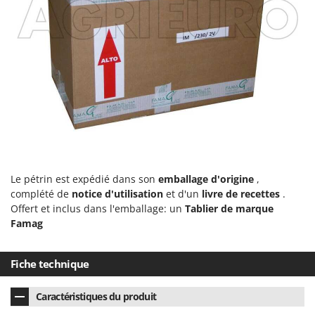
Seven Italy
Shark
Silky
Simatech
Sirman
Skil
Smartwood
Smeg
Snapper
Le pétrin est expédié dans son
emballage d'origine
,
complété de
notice d'utilisation
et d'un
livre de recettes
.
Solidur
Offert et inclus dans l'emballage: un
Tablier de marque
Spice Electronics
Famag
Spiralmac
Spring Protezione
Fiche technique
Spyro
Caractéristiques du produit
Stanley