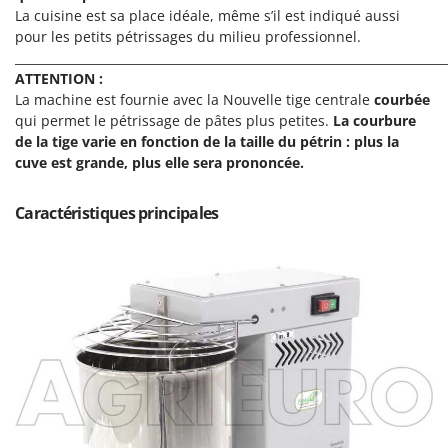
Perches Élagueuses
La cuisine est sa place idéale, même s’il est indiqué aussi
Francini
Pétrins à Spirale
pour les petits pétrissages du milieu professionnel.
________________________________________________________________________
G
Piscines
G3 Ferrari
ATTENTION :
Planteuses de pommes de terre pour tracteur
La machine est fournie avec la Nouvelle tige centrale
courbée
Gardena
qui permet le pétrissage de pâtes plus petites.
La courbure
Plateaux de coupe pour tracteur
Garofalo
de la tige varie en fonction de la taille du pétrin : plus la
Plumeuses
cuve est grande, plus elle sera prononcée.
GeoTech
Pompes d'irrigation à tracteur
GeoTech Pro
Caractéristiques principales
Pompes de transfert
Gierre
Pompes immergées électriques
Ginko - MGM
Postes à souder
Gipeco
Poussoirs à saucisse
Girmi
Power Stations - Batteries - Centrales électriques portables
GRAEF
Presses à pellets
Gre
Pressoirs à fruits
GreenBay
Pressoirs à Raisin
Greenworks