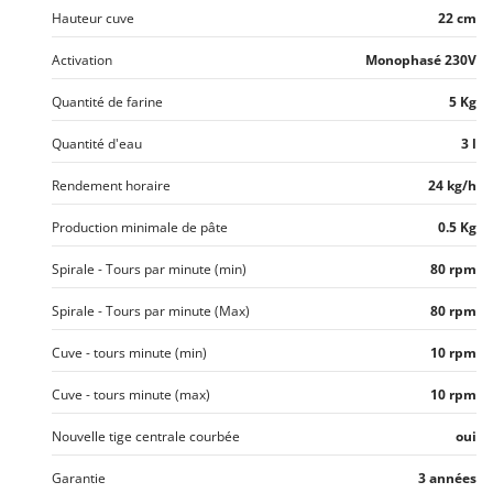
Troy-Bilt
Hauteur cuve
22 cm
U
Activation
Monophasé 230V
Udor
Quantité de farine
5 Kg
Unger
Quantité d'eau
3 l
V
Verdemax
Rendement horaire
24 kg/h
Vesco
Production minimale de pâte
0.5 Kg
Volpi
Spirale - Tours par minute (min)
80 rpm
W
Waldner
Spirale - Tours par minute (Max)
80 rpm
Weber
Cuve - tours minute (min)
10 rpm
WIDU
Cuve - tours minute (max)
10 rpm
Wiper EcoRobot
Wolf Garten
Nouvelle tige centrale courbée
oui
Wortex
Garantie
3 années