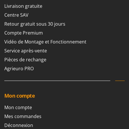
Pulvérisateurs
GRIFO
Livraison gratuite
Pulvérisateurs portés
GVS
Centre SAV
GYS
R
Retour gratuit sous 30 jours
Rafraîchisseurs d'air par évaporation
Compte Premium
H
Rampes de chargement en aluminium
Hailo
Vidéo de Montage et Fonctionnement
Râpes à fromage électriques
Helvi
Service après-vente
Râteaux pour tracteur
Henx
Pièces de rechange
Remplisseuses
HiKOKI
Agrieuro PRO
Robots nettoyeurs de piscine
Honda
Robots Tondeuses
I
Rogneuses de souches
Idromatic
Mon compte
Rouleaux pour tracteur
Il-Tec
Mon compte
Imperia
S
Scies à os
Mes commandes
Infaco
Scies à Ruban
Intec
Déconnexion