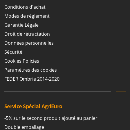
Perches Élagueuses
Francini
Conditions d'achat
Pétrins à Spirale
Modes de règlement
G
Piscines
G3 Ferrari
Garantie Légale
Planteuses de pommes de terre pour tracteur
Gardena
Droit de rétractation
Plateaux de coupe pour tracteur
Garofalo
Données personnelles
Plumeuses
GeoTech
Sécurité
Pompes d'irrigation à tracteur
GeoTech Pro
Cookies Policies
Pompes de transfert
Gierre
Paramètres des cookies
Pompes immergées électriques
Ginko - MGM
FEDER Ombrie 2014-2020
Postes à souder
Gipeco
Poussoirs à saucisse
Girmi
Power Stations - Batteries - Centrales électriques portables
GRAEF
Service Spécial AgriEuro
Presses à pellets
Gre
Pressoirs à fruits
GreenBay
-5% sur le second produit ajouté au panier
Pressoirs à Raisin
Greenworks
Double emballage