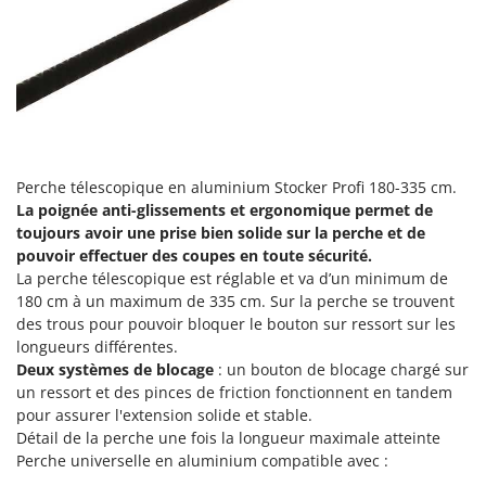
Désherbeurs thermiques et mécaniques
Bosch
Déshumidificateurs
Brumi
Draineuses
BullMach
E
C
Échelles en aluminium
C.EL.ME.
Effaroucheurs d'oiseaux
Calory Forni
Perche télescopique en aluminium Stocker Profi 180-335 cm.
Effeuilleuses pour olives
La poignée anti-glissements et ergonomique permet de
Campagnola
toujours avoir une prise bien solide sur la perche et de
Égreneuses à maïs
Campingaz
pouvoir effectuer des coupes en toute sécurité.
Électropompes pour la maison et le jardin
Castelgarden
La perche télescopique est réglable et va d’un minimum de
180 cm à un maximum de 335 cm. Sur la perche se trouvent
Éleveuses artificielles pour poussins
Castellari
des trous pour pouvoir bloquer le bouton sur ressort sur les
Enfouisseurs de pierres
Ceccato Olindo
longueurs différentes.
Deux systèmes de blocage
: un bouton de blocage chargé sur
Enrouleurs de filets pour olives
Char-Broil
un ressort et des pinces de friction fonctionnent en tandem
Épareuses pour tracteur
Classe
pour assurer l'extension solide et stable.
Épépineuses
Détail de la perche une fois la longueur maximale atteinte
Clementi
Perche universelle en aluminium compatible avec :
Équipements de protection des voies respiratoires
Cofra