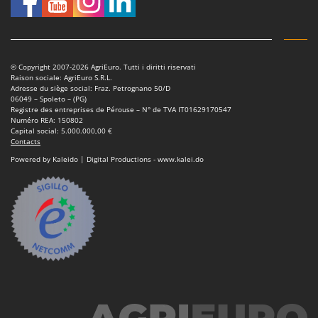
Master
Mastercook
Masterpro
© Copyright 2007-2026 AgriEuro. Tutti i diritti riservati
McCulloch
Raison sociale: AgriEuro S.R.L.
Adresse du siège social: Fraz. Petrognano 50/D
MCH
06049 – Spoleto – (PG)
Registre des entreprises de Pérouse – N° de TVA IT01629170547
Michelin
Numéro REA: 150802
Capital social: 5.000.000,00 €
Mille
Contacts
Minox
Powered by Kaleido | Digital Productions - www.kalei.do
Mockmill
More than chef
MOSA
MOVA
Mowox
MTD