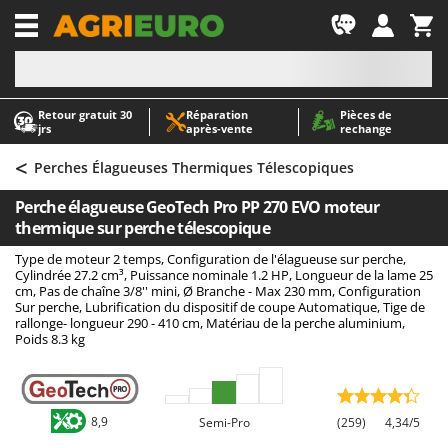
-1
Retour gratuit 30
Réparation
Pièces de
A
A
jrs
après‑vente
rechange
Abris de jardin
ABAC
<
Accessoires pour tracteurs tondeuses autoportés
AgriEuro Premium
Perches Élagueuses Thermiques Télescopiques
Aérateurs Scarificateurs pour gazon
AgriEuro TOP-LINE
Perche élagueuse GeoTech Pro PP 270 EVO moteur
Arracheuses de pommes de terre pour tracteur
AGT
thermique sur perche télescopique
Aspirateurs - Balais Électriques
Aima
Type de moteur 2 temps, Configuration de l'élagueuse sur perche,
Cylindrée 27.2 cm³, Puissance nominale 1.2 HP, Longueur de la lame 25
Aspirateurs à cendres
Airmec
cm, Pas de chaîne 3/8'' mini, Ø Branche - Max 230 mm, Configuration
Sur perche, Lubrification du dispositif de coupe Automatique, Tige de
Aspirateurs à feuilles sur roues
AL-KO
rallonge- longueur 290 - 410 cm, Matériau de la perche aluminium,
Poids 8.3 kg
Aspirateurs de piscine
ALA 2000
Aspirateurs Multifonctions
Alce
Atomiseurs agricoles pour tracteurs
Alpina
8,9
Semi-Pro
(259)
4,34/5
Atomiseurs pour traitements
Ama