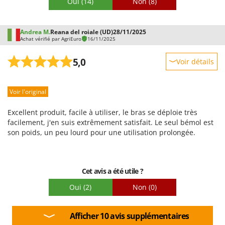
Oui
(14)
Non
(8)
de ma pelouse et de mon jardin, même de manière intensive,
et après environ un mois d'utilisation, j'en suis très satisfait.
Andrea M.
Reana del roiale (UD)
28/11/2025
Achat vérifié par AgriEuro
16/11/2025
5,0
Voir détails
Robustesse
Voir l'original
Prestations
Facilité d'utilisation
Excellent produit, facile à utiliser, le bras se déploie très
Qualité / Prix
facilement, j'en suis extrêmement satisfait. Le seul bémol est
son poids, un peu lourd pour une utilisation prolongée.
Facilité de montage
Emballage
Cet avis a été utile ?
Oui
(2)
Non
(0)
Afficher 10 avis supplémentaires