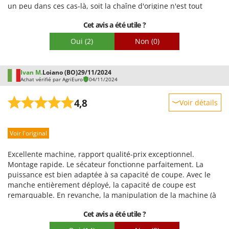
un peu dans ces cas-là, soit la chaîne d'origine n'est tout
Facilité de montage
simplement pas adaptée pour ce type de bois. Pour le poids,
Cet avis a été utile ?
c'est une perche thermique, c'est normal.
Emballage
Oui
(2)
Non
(0)
Ivan M.
Loiano (BO)
29/11/2024
Achat vérifié par AgriEuro
04/11/2024
4,8
Voir détails
Robustesse
Voir l'original
Prestations
Facilité d'utilisation
Excellente machine, rapport qualité-prix exceptionnel.
Qualité / Prix
Montage rapide. Le sécateur fonctionne parfaitement. La
puissance est bien adaptée à sa capacité de coupe. Avec le
Facilité de montage
manche entièrement déployé, la capacité de coupe est
Emballage
remarquable. En revanche, la manipulation de la machine (à
pleine extension) est plus délicate. Je pense que cette
Cet avis a été utile ?
machine est particulièrement performante dans les vergers
et les oliveraies. Personnellement, je l'utilise pour l'entretien