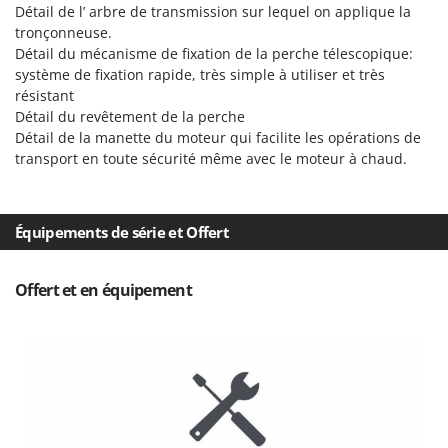
N
New O.M.R.A.
Détail de l’ arbre de transmission sur lequel on applique la
tronçonneuse.
Nilfisk
Détail du mécanisme de fixation de la perche télescopique:
Ninja
système de fixation rapide, très simple à utiliser et très
résistant
Novatec
Détail du revêtement de la perche
Novital
Détail de la manette du moteur qui facilite les opérations de
transport en toute sécurité même avec le moteur à chaud.
NuAir
NuovaFac
Équipements de série et Offert
O
Officine Savioli
Oliviero
Offert et en équipement
Olix
OMA
Omas
Ompagrill
Ooni