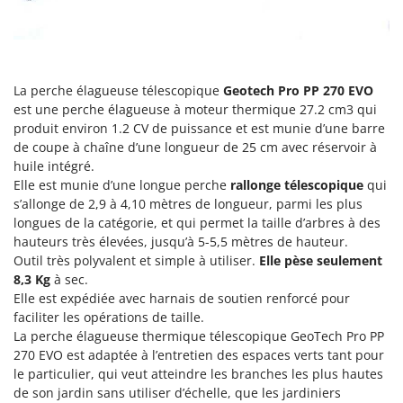
Groupes électrogènes
E
Gyrobroyeurs à lame pour tracteur
EcoFlow
Edilmark
H
Haches - Cognées et Hachettes
La perche élagueuse télescopique
Geotech Pro PP 270
EVO
Effeuno
est une perche élagueuse à moteur thermique 27.2 cm3 qui
Hachoirs à viande
Einhell
produit environ 1.2 CV de puissance et est munie d’une barre
Herses à Dents
de coupe à chaîne d’une longueur de 25 cm avec réservoir à
Elegen
huile intégré.
Herses Rotatives
Energy Gruppi
Elle est munie d’une longue perche
rallonge télescopique
qui
Enotecnica Pillan
s’allonge de 2,9 à 4,10 mètres de longueur, parmi les plus
L
Lames à neige
longues de la catégorie, et qui permet la taille d’arbres à des
Eschenfelder
hauteurs très élevées, jusqu’à 5-5,5 mètres de hauteur.
Lames niveleuses pour tracteur
EuroMech
Outil très polyvalent et simple à utiliser.
Elle pèse seulement
Lave-vitres
8,3 Kg
à sec.
Eurosystems
Elle est expédiée avec harnais de soutien renforcé pour
Lieuses électriques pour vignes
faciliter les opérations de taille.
F
FAC
La perche élagueuse thermique télescopique GeoTech Pro PP
M
270 EVO est adaptée à l’entretien des espaces verts tant pour
Machines à pâtes
Fama Industrie
le particulier, qui veut atteindre les branches les plus hautes
Machines de nettoyage pour panneaux photovoltaïques et surfaces vitrées
Famag
de son jardin sans utiliser d’échelle, que les jardiniers