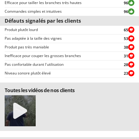
Efficace pour tailler les branches très hautes
96
Troy-Bilt
choisir entre avis positifs et négatifs.
Commandes simples et intuitives
96
U
Défauts signalés par les clients
Udor
Produit plutôt lourd
65
Unger
Pas adaptée à la taille des vignes
53
V
Produit pas très maniable
38
Verdemax
Inefficace pour couper les grosses branches
31
Vesco
Pas confortable durant l'utilisation
28
Volpi
Niveau sonore plutôt élevé
23
W
Waldner
Toutes les vidéos de nos clients
Weber
WIDU
Wiper EcoRobot
Wolf Garten
Wortex