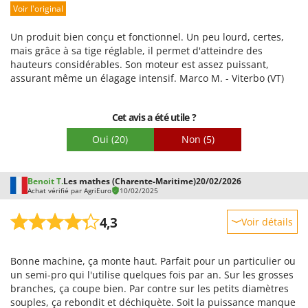
vivent à la campagne et qui n'ont pas une utilisation
Voir l'original
Prestations
intensive, mais qui recherchent un outil efficace sans se
ruiner !
Facilité d'utilisation
Un produit bien conçu et fonctionnel. Un peu lourd, certes,
Qualité / Prix
mais grâce à sa tige réglable, il permet d'atteindre des
hauteurs considérables. Son moteur est assez puissant,
Facilité de montage
assurant même un élagage intensif. Marco M. - Viterbo (VT)
Emballage
Cet avis a été utile ?
Oui
(20)
Non
(5)
Benoit T.
Les mathes (Charente-Maritime)
20/02/2026
Achat vérifié par AgriEuro
10/02/2025
4,3
Voir détails
Robustesse
Bonne machine, ça monte haut. Parfait pour un particulier ou
Prestations
un semi-pro qui l'utilise quelques fois par an. Sur les grosses
Facilité d'utilisation
branches, ça coupe bien. Par contre sur les petits diamètres
souples, ça rebondit et déchiquète. Soit la puissance manque
Qualité / Prix