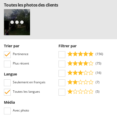
Worx
Toutes les photos des clients
Y
Yard Force
Z
Zanon
Zephir
Trier par
Filtrer par
ZGrills
Pertinence
(156)
Zodiac
Zomax
Plus récent
(75)
(16)
Langue
Seulement en français
(7)
Toutes les langues
(5)
Média
Avec photo