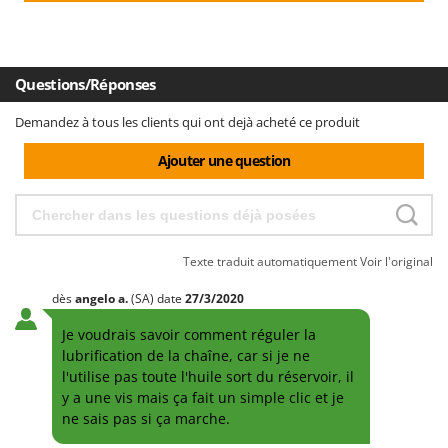
Questions/Réponses
Demandez à tous les clients qui ont dejà acheté ce produit
Ajouter une question
Texte traduit automatiquement
Voir l'original
dès
angelo
a.
(SA)
date
27/3/2020
Je voudrais savoir comment réguler la
lubrification de la chaîne, car si je ne
l'utilise pas toute l'huile sort du réservoir, il
y a une vis mais ça fait un simple clic et je
ne sais pas si ça marche.