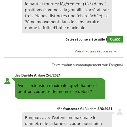
le haut et tournez légèrement (15 °) dans 3
positions (comme si la goupille s'arrêtait sur
trois étapes distinctes une fois relâchée). Le
3ème mouvement dans le sens horaire
donne la fuite d'huile maximale.
Oui
(5)
Cette réponse a été utile ?
Voir d'autres réponses
Texte traduit automatiquement
Voir l'original
dès
Davide
A.
date
2/6/2021
Avec l'extension maximale, quel diamètre
peut-on couper et le moteur se débat ?
dès
francesco
f.
(BI)
date
3/6/2021
Bonjour, avec l'extension maximale le
diamètre de la lame se coupe aussi bien