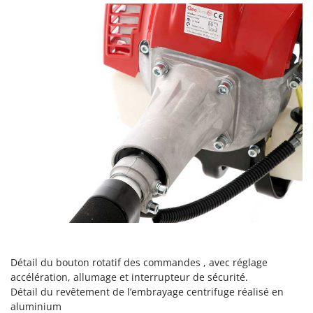
Master
Mastercook
Masterpro
McCulloch
MCH
Michelin
Mille
Minox
Mockmill
More than chef
MOSA
MOVA
Mowox
Détail du bouton rotatif des commandes , avec réglage
accélération, allumage et interrupteur de sécurité.
MTD
Détail du revêtement de l’embrayage centrifuge réalisé en
aluminium