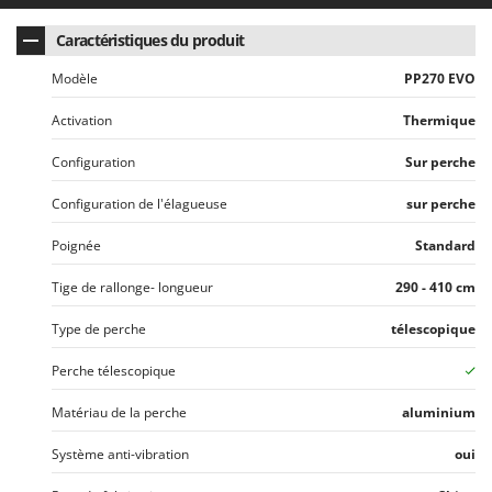
Resto Italia
Caractéristiques du produit
Ribimex
Ripartrak
Modèle
PP270 EVO
Ritter
Activation
Thermique
River Systems
Configuration
Sur perche
Robomow
Configuration de l'élagueuse
sur perche
Rossofuoco
Rover Pompe
Poignée
Standard
Royal Food
Tige de rallonge- longueur
290 - 410 cm
Ryobi
Type de perche
télescopique
S
S.T.P.
Perche télescopique
Santos
Matériau de la perche
aluminium
Sbaraglia
Système anti-vibration
oui
Schnitzer