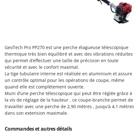
Tondeuses autoportées
Lampacrescia - MGM
Tondeuses débroussailleuses thermiques
Landxcape
Trancheuses
LAR Casalinghi
Trancheuses de sol
Lavor
Transpalettes
Linea VZ
GeoTech Pro PP270 est une perche élagueuse télescopique
Treuils de débardage
Lisam
thermique très bien équilibré et avec des vibrations réduites
Tronçonneuses
Lotusgrill
qui permet d’effectuer une taille de précision en toute
sécurité et avec le confort maximal.
V
M
La tige tubulaire interne est réalisée en aluminium et assure
Vêtements de Sécurité
M.A.I.BO.
un contrôle optimal pour les opérations de coupe, même
Vibroculteurs à tracteur
quand elle est complètement ouverte.
Macom
Muni d’une perche télescopique qui peut être réglée grâce à
Macte Ovens
la vis de réglage de la hauteur , ce coupe-branche permet de
Makita
travailler avec une perche de 2,90 mètres , jusqu’à 4,1 mètres
dans son extension maximale.
MAMMAMIA
Marcato
Commandes et autres détails
Marina Systems