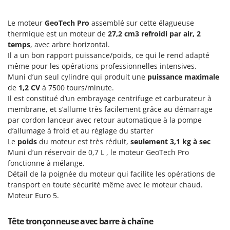
Perches Élagueuses
Francini
Pétrins à Spirale
Le moteur
GeoTech Pro
assemblé sur cette élagueuse
G
Piscines
thermique est un moteur de
27,2 cm3
refroidi par air, 2
G3 Ferrari
temps
, avec arbre horizontal.
Planteuses de pommes de terre pour tracteur
Gardena
Il a un bon rapport puissance/poids, ce qui le rend adapté
Plateaux de coupe pour tracteur
même pour les opérations professionnelles intensives.
Garofalo
Muni d’un seul cylindre qui produit une
puissance maximale
Plumeuses
GeoTech
de
1,2 CV
à 7500 tours/minute.
Pompes d'irrigation à tracteur
Il est constitué d’un embrayage centrifuge et carburateur à
GeoTech Pro
membrane, et s’allume très facilement grâce au démarrage
Pompes de transfert
Gierre
par cordon lanceur avec retour automatique à la pompe
Pompes immergées électriques
Ginko - MGM
d’allumage à froid et au réglage du starter
Postes à souder
Le
poids
du moteur est très réduit,
seulement 3,1 kg à sec
Gipeco
Muni d’un réservoir de 0,7 L , le moteur GeoTech Pro
Poussoirs à saucisse
Girmi
fonctionne à mélange.
Power Stations - Batteries - Centrales électriques portables
Détail de la poignée du moteur qui facilite les opérations de
GRAEF
transport en toute sécurité même avec le moteur chaud.
Presses à pellets
Gre
Moteur Euro 5.
Pressoirs à fruits
GreenBay
Pressoirs à Raisin
Tête tronçonneuse avec barre à chaîne
Greenworks