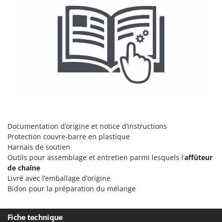
Oriental Koshin
Outdoorchef
P
Palazzetti
Palumbo Pavi
Partisani
Paterlini
Philips
Pramac
Documentation d’origine et notice d’instructions
Protection couvre-barre en plastique
Prismafood
Harnais de soutien
Outils pour assemblage et entretien parmi lesquels l’
affûteur
R
R.G.V.
de chaîne
Livré avec l’emballage d’origine
Rato
Bidon pour la préparation du mélange
Reber
Redback
Fiche technique