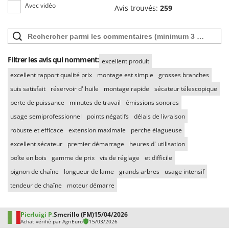
Avec vidéo
Avis trouvés:
259
Filtrer les avis qui nomment:
excellent produit
excellent rapport qualité prix
montage est simple
grosses branches
suis satisfait
réservoir d' huile
montage rapide
sécateur télescopique
perte de puissance
minutes de travail
émissions sonores
usage semiprofessionnel
points négatifs
délais de livraison
robuste et efficace
extension maximale
perche élagueuse
excellent sécateur
premier démarrage
heures d' utilisation
boîte en bois
gamme de prix
vis de réglage
et difficile
pignon de chaîne
longueur de lame
grands arbres
usage intensif
tendeur de chaîne
moteur démarre
Pierluigi P.
Smerillo (FM)
15/04/2026
Achat vérifié par AgriEuro
15/03/2026