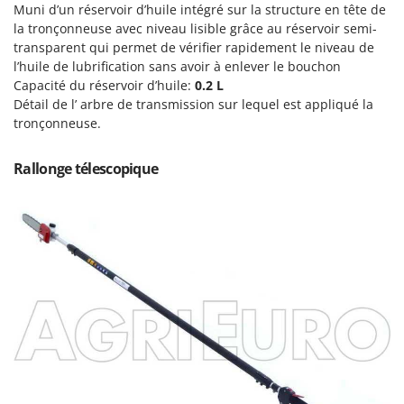
Scies alternatives à batterie
Muni d’un réservoir d’huile intégré sur la structure en tête de
Intex
la tronçonneuse avec niveau lisible grâce au réservoir semi-
Scies de jardin télescopiques
Italyco
transparent qui permet de vérifier rapidement le niveau de
Sécateurs électriques à batterie
l’huile de lubrification sans avoir à enlever le bouchon
ITM
Capacité du réservoir d’huile:
Sécateurs et Échenilloirs manuels
0.2 L
Détail de l’ arbre de transmission sur lequel est appliqué la
J
Sécateurs pneumatiques
JOLLY ITALIA
tronçonneuse.
Semoirs et Épandeurs d'engrais
K
Socs pour tracteur
Rallonge télescopique
KAAZ
Souffleurs aspirateurs pour Feuilles
Karcher
Soufreuses - Poudreuses à dos
Kasco
Soufreuses - Poudreuses pour tracteur
Kemper
Keter
T
Taille-haies
KitchenAid
Taille-haies à bras pour tracteur
Komo
Tarières
L
Tondeuses à Gazon
Laica