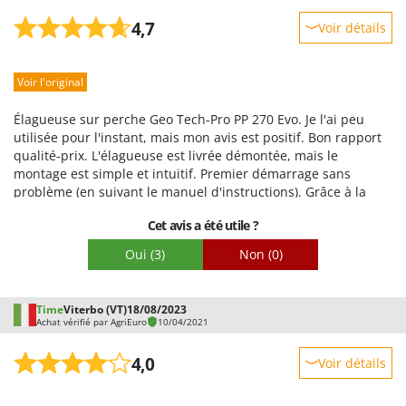
4,7
Voir détails
Robustesse
Voir l'original
Prestations
Facilité d'utilisation
Élagueuse sur perche Geo Tech-Pro PP 270 Evo. Je l'ai peu
Qualité / Prix
utilisée pour l'instant, mais mon avis est positif. Bon rapport
qualité-prix. L'élagueuse est livrée démontée, mais le
Facilité de montage
montage est simple et intuitif. Premier démarrage sans
Emballage
problème (en suivant le manuel d'instructions). Grâce à la
perche télescopique, on peut atteindre des branches très
Cet avis a été utile ?
hautes. Dans cette position, le poids se fait sentir, mais je
pense que c'est le cas pour toutes les élagueuses. Les
Oui
(3)
Non
(0)
vibrations ne sont pas excessives. La chaîne est très affûtée et
le moteur offre une bonne vitesse de coupe, sans perte de
puissance même sur des branches d'un certain diamètre.
Time
Viterbo (VT)
18/08/2023
Points négatifs : j'ai constaté une perte d'huile importante au
Achat vérifié par AgriEuro
10/04/2021
niveau du réservoir de lubrification de la chaîne, même en
serrant la vis de réglage. Une poignée sur la perche (comme
4,0
Voir détails
sur les débroussailleuses) serait un plus, surtout avec la
perche déployée. Je recommande ce produit à tous ceux qui
Robustesse