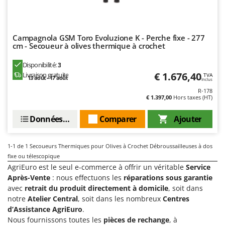
Désherbeurs thermiques et mécaniques
Bosch
Déshumidificateurs
Brumi
Draineuses
Campagnola GSM Toro Evoluzione K - Perche fixe - 277
BullMach
cm - Secoueur à olives thermique à crochet
E
C
Disponibilité:
3
Échelles en aluminium
C.EL.ME.
€ 1.676,40
Livraison gratuite
TVA
13 août - 17 août
Effaroucheurs d'oiseaux
Inclus
Calory Forni
R-178
Effeuilleuses pour olives
Campagnola
€ 1.397,00
Hors taxes (HT)
Égreneuses à maïs
Campingaz
Données techniques
Comparer
Ajouter
Électropompes pour la maison et le jardin
Castelgarden
Éleveuses artificielles pour poussins
Castellari
1-1
de 1 Secoueurs Thermiques pour Olives à Crochet Débroussailleuses à dos
Enfouisseurs de pierres
fixe ou télescopique
Ceccato Olindo
AgriEuro est le seul e-commerce à offrir un véritable
Service
Enrouleurs de filets pour olives
Char-Broil
Après-Vente
: nous effectuons les
réparations sous garantie
Épareuses pour tracteur
avec
retrait du produit directement à domicile
, soit dans
Classe
notre
Atelier Central
, soit dans les nombreux
Centres
Épépineuses
Clementi
d’Assistance AgriEuro
.
Équipements de protection des voies respiratoires
Cofra
Nous fournissons toutes les
pièces de rechange
, à