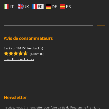
Tondeuses autoportées
Lampacrescia - MGM
IT
UK
FR
DE
ES
Tondeuses débroussailleuses thermiques
Landxcape
Trancheuses
LAR Casalinghi
Trancheuses de sol
Lavor
Transpalettes
Linea VZ
Avis de consommateurs
Treuils de débardage
Lisam
Tronçonneuses
Lotusgrill
Basé sur 161154 feedback(s)
(4,68/5.00)
V
M
Vêtements de Sécurité
Consulter tous les avis
M.A.I.BO.
Vibroculteurs à tracteur
Macom
Macte Ovens
Makita
MAMMAMIA
Newsletter
Marcato
Marina Systems
Inscrivez-vous à la newsletter pour faire partie du Programme Premium,