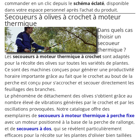
commander en un clic depuis le
schéma éclaté
, disponible
Comet
F
dans votre espace personnel après l’achat du produit.
Fendeuses à bois
Cresco
Secoueurs à olives à crochet à moteur
thermique
Filets pour la Récolte des olives
Cruccolini
Dans quels cas
Filtres pour vin et huile
CTEK
choisir un
Floconneuses
secoueur
D
thermique ?
Fouloirs - Égrappoirs
Dal Degan
Les
secoueurs à moteur thermique à crochet
sont adaptés
Fourches pour tracteur
DCG
pour la récolte des olives sur toutes les variétés de plantes.
Fours d'extérieur - intérieur pour pizza et cuisine
Ce sont des machines conçues pour générer une productivité
Deca
horaire importante grâce au fait que le crochet au bout de la
Fours électriques
DeWalt
perche est conçu pour s'accrocher et secouer directement les
Fraises à neige
Di Martino
feuillages des branches.
Le phénomène de détachement des olives s'obtient grâce au
Fraises rotatives pour tracteur
Diavola Pro
nombre élevé de vibrations générées par le crochet et par les
Friteuses sans huile
Diesse
oscillations provoquées. Notre catalogue offre des
exemplaires de
secoueurs à moteur thermique à perche fixe
Docma
G
avec un moteur positionné à la base de la perche de rallonge,
Générateurs d'air chaud
Dominion
et de
secoueurs à dos
, qui se révèlent particulièrement
Godets à terre basculants pour tracteur
efficaces pour la récolte sur les plantes d'olivier bien taillées
Dreame