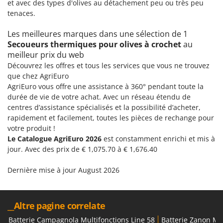
et avec des types d'olives au détachement peu ou très peu
Groupes électrogènes
tenaces.
E
Gyrobroyeurs à lame pour tracteur
EcoFlow
Les meilleures marques dans une sélection de 1
Edilmark
H
Secoueurs thermiques pour olives à crochet
au
Haches - Cognées et Hachettes
Effeuno
meilleur prix du web
Hachoirs à viande
Découvrez les offres et tous les services que vous ne trouvez
Einhell
que chez AgriEuro
Herses à Dents
Elegen
AgriEuro vous offre une assistance à 360° pendant toute la
Herses Rotatives
durée de vie de votre achat. Avec un réseau étendu de
Energy Gruppi
centres d’assistance spécialisés et la possibilité d’acheter,
Enotecnica Pillan
L
rapidement et facilement, toutes les pièces de rechange pour
Lames à neige
Eschenfelder
votre produit !
Lames niveleuses pour tracteur
Le Catalogue AgriEuro 2026
est constamment enrichi et mis à
EuroMech
jour. Avec des prix de € 1,075.70 à € 1,676.40
Lave-vitres
Eurosystems
Lieuses électriques pour vignes
Dernière mise à jour August 2026
F
FAC
M
Machines à pâtes
Fama Industrie
__Altre pagine correlate
Machines de nettoyage pour panneaux photovoltaïques et surfaces vitrées
Famag
Batterie Campagnola Multifonctions Line 58
Batterie Zanon Mul