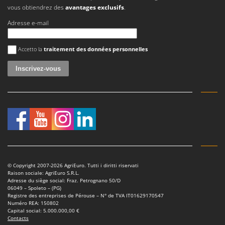
Master
vous obtiendrez des
avantages exclusifs
.
Mastercook
Adresse e-mail
Masterpro
Une erreur est survenue
Accetto la
traitement des données personnelles
McCulloch
MCH
Michelin
Mille
Minox
Mockmill
More than chef
MOSA
© Copyright 2007-2026 AgriEuro. Tutti i diritti riservati
MOVA
Raison sociale: AgriEuro S.R.L.
Adresse du siège social: Fraz. Petrognano 50/D
Mowox
06049 – Spoleto – (PG)
Registre des entreprises de Pérouse – N° de TVA IT01629170547
MTD
Numéro REA: 150802
Capital social: 5.000.000,00 €
Contacts