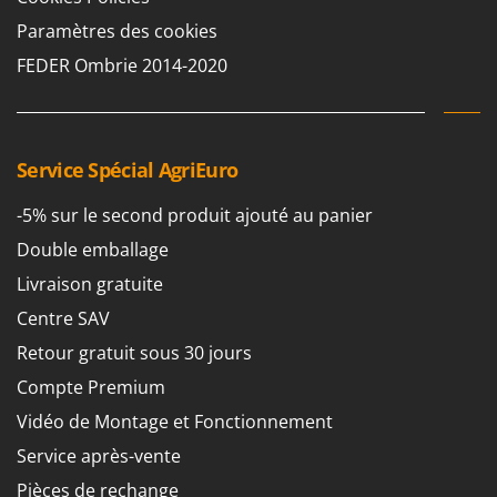
Pulvérisateurs
GRIFO
Paramètres des cookies
Pulvérisateurs portés
GVS
FEDER Ombrie 2014-2020
GYS
R
Rafraîchisseurs d'air par évaporation
H
Rampes de chargement en aluminium
Hailo
Service Spécial AgriEuro
Râpes à fromage électriques
Helvi
Râteaux pour tracteur
-5% sur le second produit ajouté au panier
Henx
Remplisseuses
Double emballage
HiKOKI
Robots nettoyeurs de piscine
Livraison gratuite
Honda
Robots Tondeuses
Centre SAV
I
Rogneuses de souches
Idromatic
Retour gratuit sous 30 jours
Rouleaux pour tracteur
Il-Tec
Compte Premium
Imperia
Vidéo de Montage et Fonctionnement
S
Scies à os
Infaco
Service après-vente
Scies à Ruban
Intec
Pièces de rechange