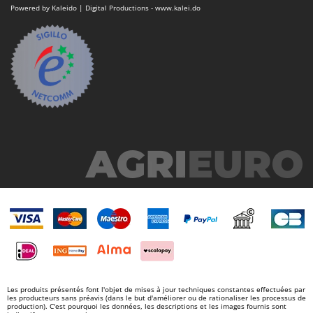
N
New O.M.R.A.
Powered by Kaleido | Digital Productions - www.kalei.do
Nilfisk
Ninja
Novatec
Novital
NuAir
NuovaFac
O
Officine Savioli
Oliviero
Olix
OMA
Omas
Ompagrill
Les produits présentés font l'objet de mises à jour techniques constantes effectuées par
les producteurs sans préavis (dans le but d'améliorer ou de rationaliser les processus de
Ooni
production). C'est pourquoi les données, les descriptions et les images fournis sont