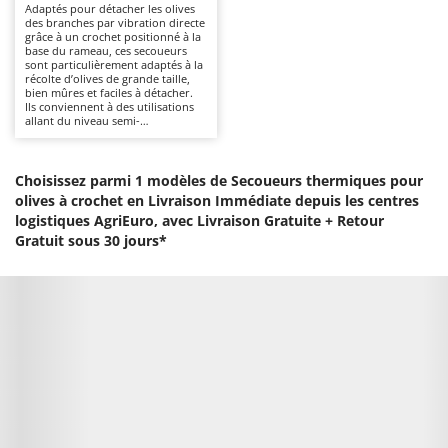
Adaptés pour détacher les olives
Autolaveuses
Ambrogio Robot
des branches par vibration directe
grâce à un crochet positionné à la
Autres produits
Annovi Reverberi
base du rameau, ces secoueurs
sont particulièrement adaptés à la
ANTHBOT
récolte d’olives de grande taille,
B
bien mûres et faciles à détacher.
Balayeuses
Archman
Ils conviennent à des utilisations
allant du niveau semi-
Bancs de scie pour le bois - Scies à bûches
Arco
professionnel au niveau
professionnel. Le bras fixe, par
Barbecues
rapport aux versions avec moteur
Ardes
porté en sac à dos, se distingue
Choisissez parmi 1 modèles de Secoueurs thermiques pour
par une conception plus simple et
Bennes pour tracteur
Argo
olives à crochet en Livraison Immédiate depuis les centres
plus immédiate à utiliser. Il offre
logistiques AgriEuro, avec Livraison Gratuite +
une excellente robustesse et une
Retour
Brosses pour sols extérieurs
Ariete
mise en œuvre rapide, tout en
Gratuit sous 30 jours*
impliquant un poids plus
Brouettes à moteur
Artus
important à supporter par
l’opérateur durant le travail.
Broyeurs à axe horizontal pour tracteur
Attila
Agissant directement sur la
branche avec une action de
Broyeurs de branches et végétaux
Ausonia
vibration puissante et ciblée, ces
appareils se montrent
Butteurs pour tracteur
Awelco
particulièrement efficaces sur les
oliviers développés et à forte
production, permettant
C
B
d’accélérer considérablement les
Chargeurs de batterie - Démarreurs
opérations de récolte. Idéals pour
Baesso
l’oléiculture sur des surfaces
moyennes à importantes, ils
Charrues pour tracteur
Bahco
nécessitent un entretien régulier