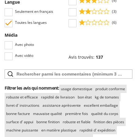
(9)
Langue
Seven Italy
Seulement en français
(3)
Shark
Silky
Toutes les langues
(6)
Simatech
Média
Sirman
Avec photo
Skil
Avec vidéo
Avis trouvés:
137
Smartwood
Smeg
Snapper
Solidur
Filtrer les avis qui nomment:
usage domestique
produit conforme
Spice Electronics
robuste et efficace
rapidité de livraison
bon état
kg de tomates
Spiralmac
livret d' instructions
assistance aprèsvente
excellent emballage
Spring Protezione
bonne facture
mauvaise qualité
première fois
qualité du corps
Spyro
surface d' appui
bonne finition
robuste et fiable
finition des pièces
machine puissante
en matière plastique
rapidité d' expédition
Stanley