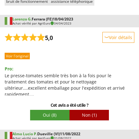
bruit de fonctionnement
assistance téléphonique
Stiga
Stocker
Lorenzo G.
Ferrara (FE)
18/04/2023
Sunseeker
Achat vérifié par AgriEuro
04/04/2023
T
5,0
Voir détails
Tecla
Robustesse
TecnoGen
Voir l'original
Prestations
Tellarini Pompe
Facilité d'utilisation
Telwin
Pro:
Qualité / Prix
Le presse-tomates semble très bon à la fois pour le
Tenco
traitement des tomates et pour le nettoyage
Facilité de montage
Tineco
ultérieur....excellent emballage pour l'expédition et arrivé
Emballage
rapidement....
Titania
Cet avis a été utile ?
Tornado
Tre Spade
Oui
(8)
Non
(1)
Trev - Abrek - TecnoVIR
Trotec
Almo Lucio P.
Dueville (VI)
11/08/2022
Achat vérifié par AgriEuro
01/08/2022