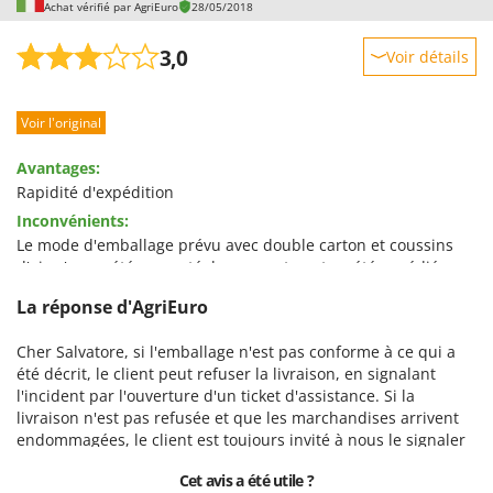
Achat vérifié par AgriEuro
28/05/2018
3,0
Voir détails
Robustesse
Voir l'original
Prestations
Facilité d'utilisation
Avantages:
Qualité / Prix
Rapidité d'expédition
Inconvénients:
Facilité de montage
Le mode d'emballage prévu avec double carton et coussins
Emballage
d'air n'a pas été respecté, le presse-tomate a été expédié avec
l'emballage d'origine et le socle moteur a été endommagé par
La réponse d'AgriEuro
une chute ou un impact probable.
Cher Salvatore, si l'emballage n'est pas conforme à ce qui a
été décrit, le client peut refuser la livraison, en signalant
l'incident par l'ouverture d'un ticket d'assistance. Si la
livraison n'est pas refusée et que les marchandises arrivent
endommagées, le client est toujours invité à nous le signaler
de la même manière.
Cet avis a été utile ?