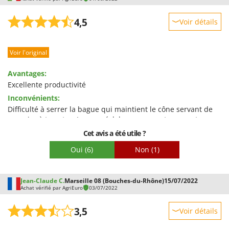
Troy-Bilt
4,5
Voir détails
U
Udor
Robustesse
Unger
Voir l'original
Prestations
Facilité d'utilisation
V
Avantages:
Verdemax
Qualité / Prix
Excellente productivité
Vesco
Inconvénients:
Facilité de montage
Difficulté à serrer la bague qui maintient le cône servant de
Volpi
Emballage
passoire à tomates. Le pare-éclaboussures est un peu trop
petit.
Cet avis a été utile ?
W
Waldner
Oui
(6)
Non
(1)
Weber
WIDU
Jean-Claude C.
Marseille 08 (Bouches-du-Rhône)
15/07/2022
Wiper EcoRobot
Achat vérifié par AgriEuro
03/07/2022
Wolf Garten
3,5
Voir détails
Wortex
Robustesse