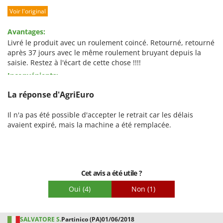
Voir l'original
Prestations
Facilité d'utilisation
Avantages:
Qualité / Prix
Livré le produit avec un roulement coincé. Retourné, retourné
après 37 jours avec le même roulement bruyant depuis la
Facilité de montage
saisie. Restez à l'écart de cette chose !!!!
Emballage
Inconvénients:
On m'a livré un produit qui a été immédiatement inutile à
La réponse d'AgriEuro
cause d'un roulement bloqué. Refusé la possibilité de retour
avec récupération de l'argent dépensé. 37 jours pour le
Il n'a pas été possible d'accepter le retrait car les délais
remplacement par un article neuf qui émet cependant un
avaient expiré, mais la machine a été remplacée.
bruit comme un roulement à moitié grippé. A mon rapport ils
répondent que ce bruit est typique de l'objet. il est donc
indirectement déclaré qu'il s'agit d'un ciofega.
Cet avis a été utile ?
Oui
(4)
Non
(1)
SALVATORE S.
Partinico (PA)
01/06/2018