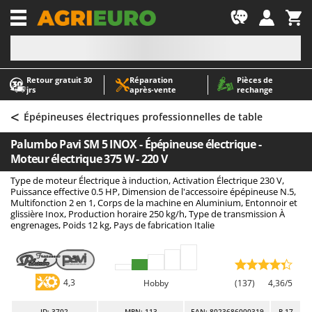
-1
Retour gratuit 30
Réparation
Pièces de
A
A
jrs
après‑vente
rechange
Abris de jardin
ABAC
<
Accessoires pour tracteurs tondeuses autoportés
AgriEuro Premium
Épépineuses électriques professionnelles de table
Aérateurs Scarificateurs pour gazon
AgriEuro TOP-LINE
Palumbo Pavi SM 5 INOX - Épépineuse électrique -
Arracheuses de pommes de terre pour tracteur
AGT
Moteur électrique 375 W - 220 V
Aspirateurs - Balais Électriques
Aima
Type de moteur Électrique à induction, Activation Électrique 230 V,
Puissance effective 0.5 HP, Dimension de l'accessoire épépineuse N.5,
Aspirateurs à cendres
Airmec
Multifonction 2 en 1, Corps de la machine en Aluminium, Entonnoir et
glissière Inox, Production horaire 250 kg/h, Type de transmission À
Aspirateurs à feuilles sur roues
AL-KO
engrenages, Poids 12 kg, Pays de fabrication Italie
Aspirateurs de piscine
ALA 2000
Aspirateurs Multifonctions
Alce
Atomiseurs agricoles pour tracteurs
Alpina
4,3
Hobby
(137)
4,36/5
Atomiseurs pour traitements
Ama
ID
: 3702
MPN: 113
EAN: 8023686000319
R-17