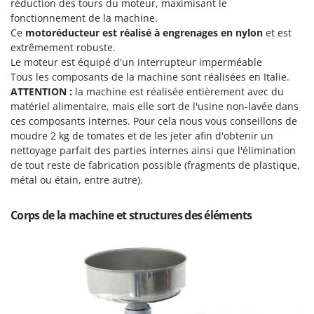
Perches Élagueuses
réduction des tours du moteur, maximisant le
Francini
fonctionnement de la machine.
Pétrins à Spirale
Ce
motoréducteur est
réalisé à engrenages en nylon
et est
G
Piscines
extrêmement robuste.
G3 Ferrari
Le moteur est équipé d'un interrupteur imperméable
Planteuses de pommes de terre pour tracteur
Gardena
Tous les composants de la machine sont réalisées en Italie.
Plateaux de coupe pour tracteur
ATTENTION :
la machine est réalisée entièrement avec du
Garofalo
matériel alimentaire, mais elle sort de l'usine non-lavée dans
Plumeuses
GeoTech
ces composants internes. Pour cela nous vous conseillons de
Pompes d'irrigation à tracteur
moudre 2 kg de tomates et de les jeter afin d'obtenir un
GeoTech Pro
Pompes de transfert
nettoyage parfait des parties internes ainsi que l'élimination
Gierre
de tout reste de fabrication possible (fragments de plastique,
Pompes immergées électriques
Ginko - MGM
métal ou étain, entre autre).
Postes à souder
Gipeco
Poussoirs à saucisse
Corps de la machine et structures des éléments
Girmi
Power Stations - Batteries - Centrales électriques portables
GRAEF
Presses à pellets
Gre
Pressoirs à fruits
GreenBay
Pressoirs à Raisin
Greenworks