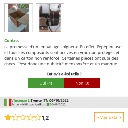
Worx
Prestations
Y
Facilité d'utilisation
Yard Force
Qualité / Prix
Z
Facilité de montage
Zanon
Contre:
Emballage
Zephir
La promesse d'un emballage soigneux. En effet, l'épépineuse
ZGrills
et tous ses composants sont arrivés en vrac non protégés et
dans un carton non renforcé. Certaines pièces ont subi des
Zodiac
chocs. C'est donc une publicité mensongère et un manque
Zomax
apparent de sérieux. C'est dommage !
Cet avis a été utile ?
Oui
(4)
Non
(0)
Vincenzo L.
Trento (TN)
05/10/2022
Achat vérifié par AgriEuro
20/09/2022
1,2
Voir détails
Robustesse