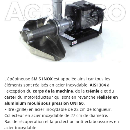
Pulvérisateurs
GRIFO
Pulvérisateurs portés
GVS
GYS
R
Rafraîchisseurs d'air par évaporation
H
Rampes de chargement en aluminium
Hailo
Râpes à fromage électriques
Helvi
Râteaux pour tracteur
Henx
Remplisseuses
HiKOKI
Robots nettoyeurs de piscine
Honda
L'épépineuse
SM 5 INOX
est appelée ainsi car tous les
Robots Tondeuses
éléments sont réalisés en acier inoxydable
AISI 304
à
I
Rogneuses de souches
Idromatic
l'exception du
corps de la machine
, de la
trémie
e et du
carter
Rouleaux pour tracteur
du motoréducteur qui sont en revanche
réalisés en
Il-Tec
aluminium moulé sous pression
UNI 50.
Imperia
Filtre (grille) en acier inoxydable de 22 cm de longueur.
S
Scies à os
Collecteur en acier inoxydable de 27 cm de diamètre.
Infaco
Bac de récupération et la protection anti-éclaboussures en
Scies à Ruban
Intec
acier inoxydable