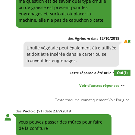
ma question est de savoir quel type d'huile
ou de graisse est présent pour les
engrenages et, surtout, où placer la
machine, elle n'a pas de capuchon x cette
dès
Agrieuro
date
12/10/2018
L'huile végétale peut également être utilisée
et doit être insérée dans le carter où se
trouvent les engrenages.
Oui
(1)
Cette réponse a été utile ?
Voir d'autres réponses
Texte traduit automatiquement
Voir l'original
dès
Paolo
c.
(VT)
date
23/7/2019
vous pouvez passer des mûres pour faire
de la confiture