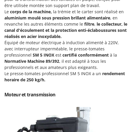
Groupes électrogènes
être utilisée montée son support plan de travail.
E
Le
corps de la machine,
la trémie et le carter sont réalisé en
Gyrobroyeurs à lame pour tracteur
EcoFlow
aluminium moulé sous pression brillant alimentaire
, en
Edilmark
revanche les autres éléments comme le
filtre
,
le collecteur, le
H
Haches - Cognées et Hachettes
canal d'écoulement et la protection enti-éclaboussures sont
Effeuno
réalisés en acier inoxydable.
Hachoirs à viande
Einhell
Équipé de moteur électrique à induction alimenté à 220V,
Herses à Dents
Elegen
avec interrupteur imperméable, le presse-tomates
professionnel
SM 5 INOX
est
certifié conformément
à la
Herses Rotatives
Energy Gruppi
Normative Machine
89/392
, il est adapté à tous les
Enotecnica Pillan
professionnels et aux amateurs plus exigeants.
L
Lames à neige
Le presse-tomates professionnel SM 5 INOX a un
rendement
Eschenfelder
horaire de 250 kg/h.
Lames niveleuses pour tracteur
EuroMech
Lave-vitres
Eurosystems
Moteur et transmission
Lieuses électriques pour vignes
F
FAC
M
Machines à pâtes
Fama Industrie
Machines de nettoyage pour panneaux photovoltaïques et surfaces vitrées
Famag