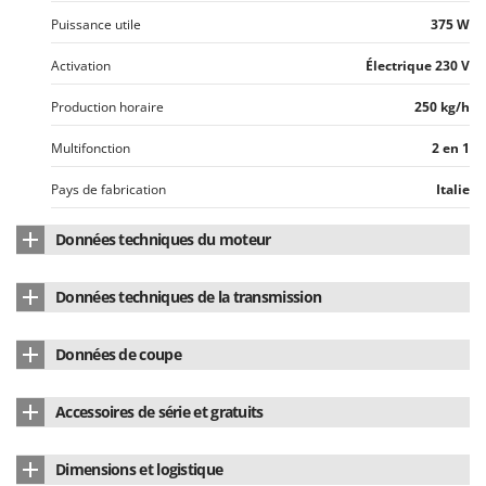
Master
Puissance utile
375 W
Mastercook
Activation
Électrique 230 V
Masterpro
Production horaire
250 kg/h
McCulloch
MCH
Multifonction
2 en 1
Michelin
Pays de fabrication
Italie
Mille
Données techniques du moteur
Minox
Mockmill
Type de moteur
Électrique à induction
Données techniques de la transmission
More than chef
Puissance effective
0.5 HP
Type de transmission
À engrenages
MOSA
Données de coupe
Protection moteur
IP 54
MOVA
Matériau des engrenages
Nylon
Matériau du filtre
Acier inox
Pays de fabrication
Italie
Mowox
Accessoires de série et gratuits
Longueur du filtre
22 cm
MTD
Manuel d'utilisation
Oui
Dimensions et logistique
Diamètre trémie
27 cm