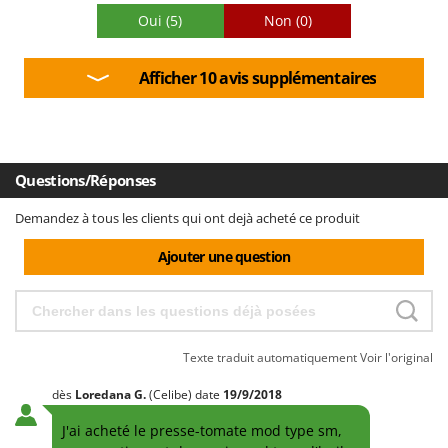
Oui
(5)
Non
(0)
Afficher 10 avis supplémentaires
Questions/Réponses
Demandez à tous les clients qui ont dejà acheté ce produit
Ajouter une question
Texte traduit automatiquement
Voir l'original
dès
Loredana
G.
(Celibe)
date
19/9/2018
J'ai acheté le presse-tomate mod type sm,