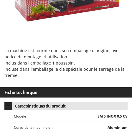
Tondeuses autoportées
Lampacrescia - MGM
Tondeuses débroussailleuses thermiques
Landxcape
Trancheuses
LAR Casalinghi
Trancheuses de sol
Lavor
Transpalettes
Linea VZ
Treuils de débardage
Lisam
La machine est fournie dans son emballage d'origine, avec
Tronçonneuses
Lotusgrill
notice de montage et utilisation .
Inclus dans l'emballage 1 poussoir .
V
Incluse dans l'emballage la clé spéciale pour le serrage de la
M
Vêtements de Sécurité
M.A.I.BO.
trémie .
Vibroculteurs à tracteur
Macom
Macte Ovens
Fiche technique
Makita
Caractéristiques du produit
MAMMAMIA
Modèle
SM 5 INOX 0.5 CV
Marcato
Marina Systems
Corps de la machine en
Aluminium