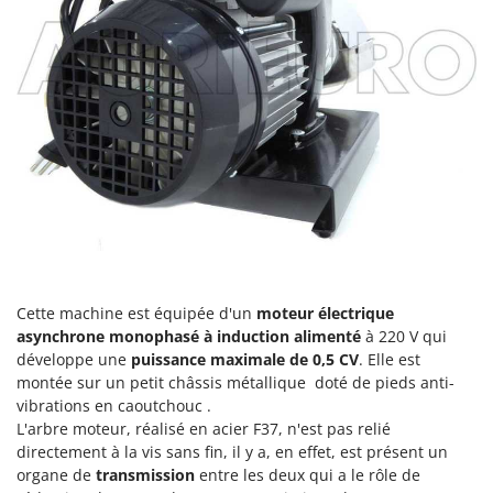
Machines pour la transformation des fruits
Famur
Machines sous vide
FARMER
Motobineuses
FBC
Motoculteurs
Ferrari Group
Motofaucheuses
Ferroni
Motopompes pour irrigation
Ferrua
Moulins à céréales électriques
FIAC
Moulins à farine
FIEM
Fimar
N
Nettoyeurs et Balais à vapeur
FINI
Cette machine est équipée d'un
moteur électrique
Nettoyeurs haute pression
asynchrone monophasé à induction alimenté
à 220 V qui
Fiorentini
développe une
puissance maximale de 0,5 CV
. Elle est
Nettoyeurs tapis, moquettes et tapisseries
Fiskars
montée sur un petit châssis métallique doté de pieds anti-
vibrations en caoutchouc .
Flymo
P
L'arbre moteur, réalisé en acier F37, n'est pas relié
Peignes vibreurs et Secoueurs à olives
Fontana Forni
directement à la vis sans fin, il y a, en effet, est présent un
Pelles rétros pour tracteur
organe de
transmission
entre les deux qui a le rôle de
Forest Master