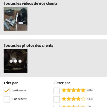
Resto Italia
Toutes les vidéos de nos clients
Ribimex
Ripartrak
Ritter
River Systems
Robomow
Toutes les photos des clients
Rossofuoco
Rover Pompe
Royal Food
Ryobi
S
S.T.P.
Trier par
Filtrer par
Santos
Pertinence
(86)
Sbaraglia
Plus récent
(33)
Schnitzer