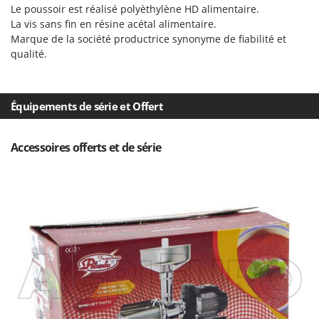
Scies alternatives à batterie
Le poussoir est réalisé polyèthylène HD alimentaire.
Intex
La vis sans fin en résine acétal alimentaire.
Scies de jardin télescopiques
Italyco
Marque de la société productrice synonyme de fiabilité et
Sécateurs électriques à batterie
ITM
qualité.
Sécateurs et Échenilloirs manuels
J
Sécateurs pneumatiques
JOLLY ITALIA
Équipements de série et Offert
Semoirs et Épandeurs d'engrais
K
Socs pour tracteur
KAAZ
Accessoires offerts et de série
Souffleurs aspirateurs pour Feuilles
Karcher
Soufreuses - Poudreuses à dos
Kasco
Soufreuses - Poudreuses pour tracteur
Kemper
Keter
T
Taille-haies
KitchenAid
Taille-haies à bras pour tracteur
Komo
Tarières
L
Tondeuses à Gazon
Laica