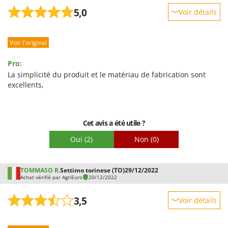
Seven Italy
5,0
Voir détails
Shark
Robustesse
Silky
Voir l'original
Prestations
Simatech
Facilité d'utilisation
Pro:
Sirman
Qualité / Prix
La simplicité du produit et le matériau de fabrication sont
Skil
excellents,
Facilité de montage
Smartwood
Emballage
Smeg
Cet avis a été utile ?
Snapper
Oui
(2)
Non
(0)
Solidur
Spice Electronics
TOMMASO R.
Settimo torinese (TO)
29/12/2022
Spiralmac
Achat vérifié par AgriEuro
20/12/2022
Spring Protezione
3,5
Voir détails
Spyro
Robustesse
Stanley