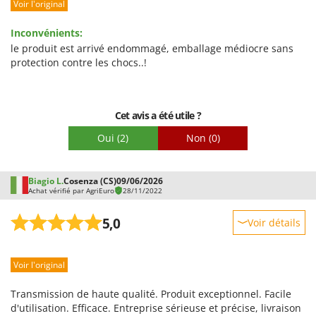
Voir l'original
Prestations
Stiga
Facilité d'utilisation
Stocker
Inconvénients:
Qualité / Prix
le produit est arrivé endommagé, emballage médiocre sans
Sunseeker
protection contre les chocs..!
Facilité de montage
T
Emballage
Tecla
TecnoGen
Cet avis a été utile ?
Tellarini Pompe
Oui
(2)
Non
(0)
Telwin
Tenco
Biagio L.
Cosenza (CS)
09/06/2026
Achat vérifié par AgriEuro
28/11/2022
Tineco
Titania
5,0
Voir détails
Tornado
Robustesse
Tre Spade
Voir l'original
Prestations
Trev - Abrek - TecnoVIR
Facilité d'utilisation
Transmission de haute qualité. Produit exceptionnel. Facile
Trotec
Qualité / Prix
d'utilisation. Efficace. Entreprise sérieuse et précise, livraison