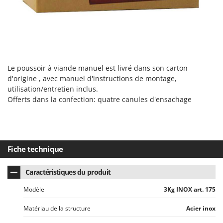
Scies alternatives à batterie
Intex
Scies de jardin télescopiques
Italyco
Sécateurs électriques à batterie
ITM
Sécateurs et Échenilloirs manuels
J
Sécateurs pneumatiques
JOLLY ITALIA
Le poussoir à viande manuel est livré dans son carton
Semoirs et Épandeurs d'engrais
d'origine , avec manuel d'instructions de montage,
K
utilisation/entretien inclus.
Socs pour tracteur
KAAZ
Offerts dans la confection: quatre canules d'ensachage
Souffleurs aspirateurs pour Feuilles
Karcher
Soufreuses - Poudreuses à dos
Kasco
Soufreuses - Poudreuses pour tracteur
Kemper
Fiche technique
Keter
T
Taille-haies
KitchenAid
Caractéristiques du produit
Taille-haies à bras pour tracteur
Komo
Modèle
3Kg INOX art. 175
Tarières
L
Matériau de la structure
Acier inox
Tondeuses à Gazon
Laica