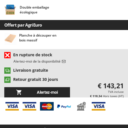
Chaudrons électriques pour polenta
Barbieri
Double emballage
Cisailles à gazon à batterie
écologique
Batavia
Cisailles taille-haies manuelles
Benassi
Offert par AgriEuro
Climatiseurs
Beper
Planche à découper en
Compresseurs d'air électriques
Berkel
bois massif
Compresseurs pour la récolte des olives et la taille
Bernardi
En rupture de stock
Coupe-bordures - Trimmers
Bertolini Pumps
Alertez-moi de la disponibilité
Coupe-branches
Besser Vacuum
Livraison gratuite
Couveuses à œufs
Bestway
Retour gratuit 30 jours
Cultivateurs Tiller à ressorts - Extirpateurs
Beta tools
€ 143,21
Bissell
Alertez-moi
TVA incluse
D
€ 119,34
Hors taxes (HT)
Débroussailleuses
Black & Decker
Décompacteurs agricoles
BlackStone
Découpeurs plasma
Blue Bird
Déplaqueuses de gazon
Bomet