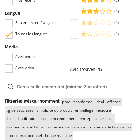
Plus récent
(3)
Oriental Koshin
(1)
Outdoorchef
Langue
Seulement en français
(0)
P
Palazzetti
Toutes les langues
(0)
Palumbo Pavi
Média
Partisani
Avec photo
Paterlini
Avec vidéo
Philips
Avis trouvés:
15
Pramac
Prismafood
Filtrer les avis qui nomment:
R
produit conforme
idéal
efficace
R.G.V.
kg de saucisses
simplicité du produit
emballage médiocre
Rato
facile d' utilisation
excellent rendement
entreprise sérieuse
Reber
fonctionnelle et facile
protection de transport
matériau de fabrication
Redback
produit exceptionnel
bonne machine