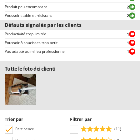
N
New O.M.R.A.
permettent une sélection rapide, comme par exemple celui permettant de
Produit peu encombrant
2
choisir entre avis positifs et négatifs.
Nilfisk
Poussoir stable et résistant
2
Ninja
Défauts signalés par les clients
Novatec
Productivité trop limitée
1
Novital
Poussoir à saucisses trop petit
1
NuAir
Pas adapté au milieu professionnel
1
NuovaFac
Tutte le foto dei clienti
O
Officine Savioli
Oliviero
Olix
OMA
Omas
Trier par
Filtrer par
Ompagrill
Pertinence
(11)
Ooni