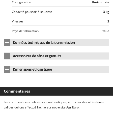
Tondeuses autoportées
Configuration
Horizontale
Lampacrescia - MGM
Tondeuses débroussailleuses thermiques
Landxcape
Capacité poussoir à saucisse
3 kg
Trancheuses
LAR Casalinghi
Vitesses
2
Trancheuses de sol
Lavor
Pays de fabrication
Italie
Transpalettes
Linea VZ
Treuils de débardage
Lisam
Données techniques de la transmission
Tronçonneuses
Lotusgrill
Type motorisation
À engrenages
Accessoires de série et gratuits
V
M
Matériau des engrenages
Acier inox
Vêtements de Sécurité
M.A.I.BO.
Manuel d'utilisation
Oui
Vibroculteurs à tracteur
Dimensions et logistique
Macom
Macte Ovens
Dimensions du produit cm (L x l x H)
33 x 80 x 22 cm
Makita
Poids net
10 Kg
Commentaires
MAMMAMIA
Emballage
Carton d'origine
Marcato
Les commentaires publiés sont authentiques, écrits par des utilisateurs
Dimensions emballage(s) original cm (L x l x H)
23 x 46 x 24 cm
valides qui ont effectué l’achat sur notre site AgriEuro.
Marina Systems