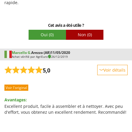
rapide.
Troy-Bilt
Facilité de montage
Emballage
U
Udor
Cet avis a été utile ?
Unger
Oui
(0)
Non
(0)
V
Verdemax
Marcello G.
Arezzo (AR)
11/05/2020
Vesco
Achat vérifié par AgriEuro
26/12/2019
Volpi
5,0
Voir détails
W
Robustesse
Waldner
Voir l'original
Prestations
Weber
Facilité d'utilisation
WIDU
Avantages:
Qualité / Prix
Excellent produit, facile à assembler et à nettoyer. Avec peu
Wiper EcoRobot
d'effort, vous obtenez un excellent rendement. Recommandé!
Facilité de montage
Wolf Garten
Emballage
Wortex