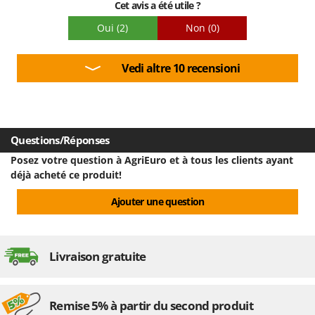
Worx
Cet avis a été utile ?
Oui
(2)
Non
(0)
Y
Yard Force
Vedi altre 10 recensioni
Z
Zanon
Zephir
ZGrills
Questions/Réponses
Zodiac
Posez votre question à AgriEuro et à tous les clients ayant
Zomax
déjà acheté ce produit!
Ajouter une question
Livraison gratuite
Remise 5% à partir du second produit