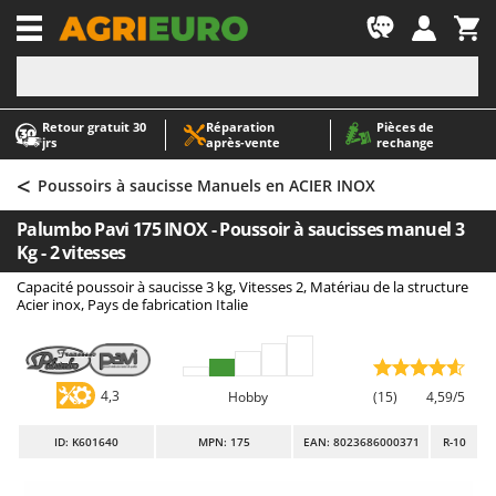
-1
Retour gratuit 30
Réparation
Pièces de
A
A
jrs
après‑vente
rechange
Abris de jardin
ABAC
<
Accessoires pour tracteurs tondeuses autoportés
AgriEuro Premium
Poussoirs à saucisse Manuels en ACIER INOX
Aérateurs Scarificateurs pour gazon
AgriEuro TOP-LINE
Palumbo Pavi 175 INOX - Poussoir à saucisses manuel 3
Arracheuses de pommes de terre pour tracteur
AGT
Kg - 2 vitesses
Aspirateurs - Balais Électriques
Aima
Capacité poussoir à saucisse 3 kg, Vitesses 2, Matériau de la structure
Acier inox, Pays de fabrication Italie
Aspirateurs à cendres
Airmec
Aspirateurs à feuilles sur roues
AL-KO
Aspirateurs de piscine
ALA 2000
4,3
Hobby
(15)
4,59/5
Aspirateurs Multifonctions
Alce
ID
: K601640
MPN: 175
EAN: 8023686000371
R-10
Atomiseurs agricoles pour tracteurs
Alpina
Atomiseurs pour traitements
Ama