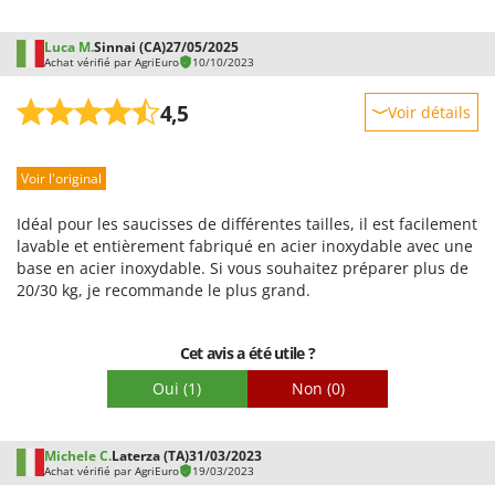
Resto Italia
Ribimex
Luca M.
Sinnai (CA)
27/05/2025
Achat vérifié par AgriEuro
10/10/2023
Ripartrak
Ritter
4,5
Voir détails
River Systems
Robustesse
Robomow
Voir l'original
Prestations
Rossofuoco
Facilité d'utilisation
Idéal pour les saucisses de différentes tailles, il est facilement
Rover Pompe
Qualité / Prix
lavable et entièrement fabriqué en acier inoxydable avec une
base en acier inoxydable. Si vous souhaitez préparer plus de
Royal Food
Facilité de montage
20/30 kg, je recommande le plus grand.
Ryobi
Emballage
Cet avis a été utile ?
S
S.T.P.
Oui
(1)
Non
(0)
Santos
Sbaraglia
Michele C.
Laterza (TA)
31/03/2023
Schnitzer
Achat vérifié par AgriEuro
19/03/2023