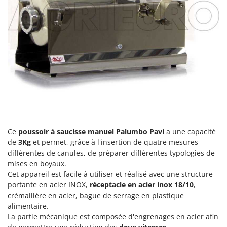
Comet
F
Fendeuses à bois
Cresco
Filets pour la Récolte des olives
Cruccolini
Filtres pour vin et huile
CTEK
Floconneuses
D
Fouloirs - Égrappoirs
Dal Degan
Fourches pour tracteur
DCG
Fours d'extérieur - intérieur pour pizza et cuisine
Deca
Fours électriques
DeWalt
Ce
poussoir à saucisse manuel Palumbo Pavi
a une capacité
de
3Kg
et permet, grâce à l'insertion de quatre mesures
Fraises à neige
Di Martino
différentes de canules, de préparer différentes typologies de
Fraises rotatives pour tracteur
Diavola Pro
mises en boyaux.
Friteuses sans huile
Cet appareil est facile à utiliser et réalisé avec une structure
Diesse
portante en acier INOX,
réceptacle en acier inox 18/10
,
Docma
G
crémaillère en acier, bague de serrage en plastique
Générateurs d'air chaud
Dominion
alimentaire.
La partie mécanique est composée d'engrenages en acier afin
Godets à terre basculants pour tracteur
Dreame