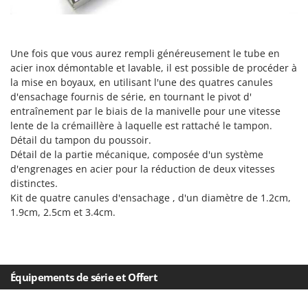
Machines pour la transformation des fruits
Famur
Machines sous vide
FARMER
Motobineuses
FBC
Une fois que vous aurez rempli généreusement le tube en
Motoculteurs
acier inox démontable et lavable, il est possible de procéder à
Ferrari Group
la mise en boyaux, en utilisant l'une des quatres canules
Motofaucheuses
Ferroni
d'ensachage fournis de série, en tournant le pivot d'
Motopompes pour irrigation
entraînement par le biais de la manivelle pour une vitesse
Ferrua
lente de la crémaillère à laquelle est rattaché le tampon.
Moulins à céréales électriques
FIAC
Détail du tampon du poussoir.
Moulins à farine
FIEM
Détail de la partie mécanique, composée d'un système
d'engrenages en acier pour la réduction de deux vitesses
Fimar
N
distinctes.
Nettoyeurs et Balais à vapeur
FINI
Kit de quatre canules d'ensachage , d'un diamètre de 1.2cm,
Nettoyeurs haute pression
1.9cm, 2.5cm et 3.4cm.
Fiorentini
Nettoyeurs tapis, moquettes et tapisseries
Fiskars
Flymo
P
Peignes vibreurs et Secoueurs à olives
Équipements de série et Offert
Fontana Forni
Pelles rétros pour tracteur
Forest Master