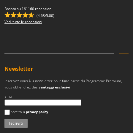
Basato su 161160 recensioni
(4,68/5.00)
Vedi tutte le recensioni
Newsletter
Inscrivez-vous à la newsletter pour faire partie du Programme Premium,
vous obtiendrez des
vantaggi esclusivi
.
Email
Si è verificato un errore
Accetto la
privacy policy