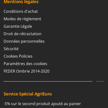
Mentions légales
Scies alternatives à batterie
Intex
Scies de jardin télescopiques
Italyco
Conditions d'achat
Sécateurs électriques à batterie
ITM
Modes de règlement
Sécateurs et Échenilloirs manuels
Garantie Légale
J
Sécateurs pneumatiques
JOLLY ITALIA
Droit de rétractation
Semoirs et Épandeurs d'engrais
Données personnelles
K
Socs pour tracteur
KAAZ
Sécurité
Souffleurs aspirateurs pour Feuilles
Karcher
Cookies Policies
Soufreuses - Poudreuses à dos
Kasco
Paramètres des cookies
Soufreuses - Poudreuses pour tracteur
Kemper
FEDER Ombrie 2014-2020
Keter
T
Taille-haies
KitchenAid
Taille-haies à bras pour tracteur
Komo
Service Spécial AgriEuro
Tarières
L
Tondeuses à Gazon
Laica
-5% sur le second produit ajouté au panier