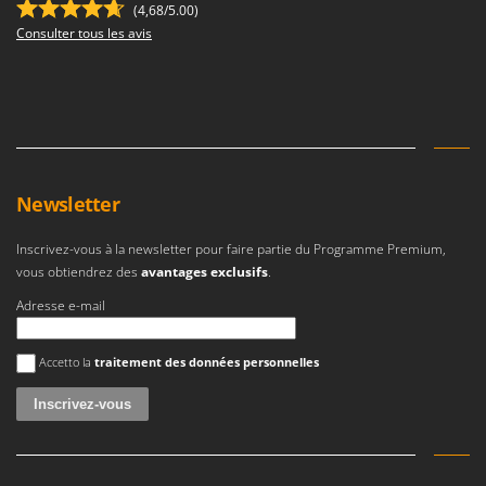
N
New O.M.R.A.
(4,68/5.00)
Consulter tous les avis
Nilfisk
Ninja
Novatec
Novital
NuAir
Newsletter
NuovaFac
Inscrivez-vous à la newsletter pour faire partie du Programme Premium,
O
Officine Savioli
vous obtiendrez des
avantages exclusifs
.
Oliviero
Adresse e-mail
Olix
Une erreur est survenue
Accetto la
traitement des données personnelles
OMA
Omas
Ompagrill
Ooni