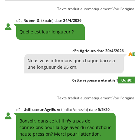
Machines pour la transformation des fruits
Famur
Texte traduit automatiquement
Voir l'original
Machines sous vide
FARMER
Motobineuses
dès
Ruben
D.
(Spain)
date
24/4/2026
FBC
Motoculteurs
Quelle est leur longueur ?
Ferrari Group
Motofaucheuses
Ferroni
Motopompes pour irrigation
dès
Agrieuro
date
30/4/2026
Ferrua
Moulins à céréales électriques
Nous vous informons que chaque barre a
FIAC
une longueur de 95 cm.
Moulins à farine
FIEM
Fimar
Oui
(0)
Cette réponse a été utile ?
N
Nettoyeurs et Balais à vapeur
FINI
Nettoyeurs haute pression
Fiorentini
Texte traduit automatiquement
Voir l'original
Nettoyeurs tapis, moquettes et tapisseries
Fiskars
dès
Utilisateur AgriEuro
(Italia/ Venezia)
date
5/5/2020
Flymo
P
Bonsoir, dans ce kit il n'y a pas de
Peignes vibreurs et Secoueurs à olives
Fontana Forni
connexions pour la tige avec du caoutchouc
Pelles rétros pour tracteur
haute pression? Merci pour l'attention.
Forest Master