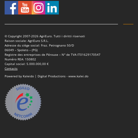
Oriental Koshin
Outdoorchef
P
Palazzetti
© Copyright 2007-2026 AgriEuro. Tutti i diritti riservati
Palumbo Pavi
Raison sociale: AgriEuro S.R.L.
Adresse du siège social: Fraz. Petrognano 50/D
Partisani
06049 – Spoleto – (PG)
Registre des entreprises de Pérouse – N° de TVA IT01629170547
Paterlini
Numéro REA: 150802
Capital social: 5.000.000,00 €
Philips
Contacts
Pramac
Powered by Kaleido | Digital Productions - www.kalei.do
Prismafood
R
R.G.V.
Rato
Reber
Redback