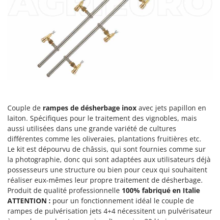
Désherbeurs thermiques et mécaniques
Bosch
Déshumidificateurs
Brumi
Draineuses
BullMach
E
C
Échelles en aluminium
C.EL.ME.
Effaroucheurs d'oiseaux
Calory Forni
Effeuilleuses pour olives
Campagnola
Couple de
rampes de désherbage inox
avec jets papillon en
Égreneuses à maïs
Campingaz
laiton. Spécifiques pour le traitement des vignobles, mais
Électropompes pour la maison et le jardin
Castelgarden
aussi utilisées dans une grande variété de cultures
Éleveuses artificielles pour poussins
différentes comme les oliveraies, plantations fruitières etc.
Castellari
Le kit est dépourvu de châssis, qui sont fournies comme sur
Enfouisseurs de pierres
Ceccato Olindo
la photographie, donc qui sont adaptées aux utilisateurs déjà
Enrouleurs de filets pour olives
Char-Broil
possesseurs une structure ou bien pour ceux qui souhaitent
réaliser eux-mêmes leur propre traitement de désherbage.
Épareuses pour tracteur
Classe
Produit de qualité professionnelle
100% fabriqué en Italie
Épépineuses
Clementi
ATTENTION :
pour un fonctionnement idéal le couple de
rampes de pulvérisation jets 4+4 nécessitent un pulvérisateur
Équipements de protection des voies respiratoires
Cofra