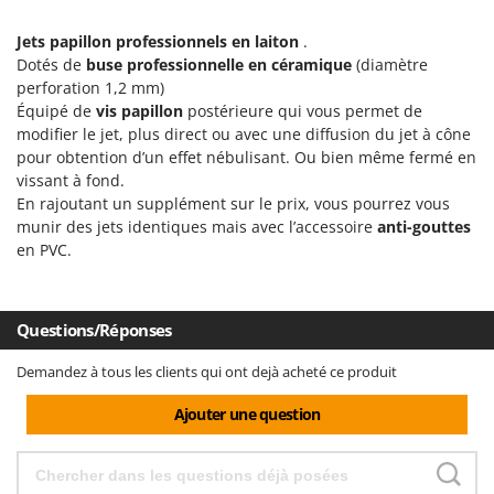
Groupes électrogènes
E
Jets papillon professionnels en laiton
.
Gyrobroyeurs à lame pour tracteur
EcoFlow
Dotés de
buse professionnelle en céramique
(diamètre
Edilmark
perforation 1,2 mm)
H
Haches - Cognées et Hachettes
Équipé de
vis papillon
postérieure qui vous permet de
Effeuno
modifier le jet, plus direct ou avec une diffusion du jet à cône
Hachoirs à viande
Einhell
pour obtention d’un effet nébulisant. Ou bien même fermé en
Herses à Dents
vissant à fond.
Elegen
En rajoutant un supplément sur le prix, vous pourrez vous
Herses Rotatives
Energy Gruppi
munir des jets identiques mais avec l’accessoire
anti-gouttes
Enotecnica Pillan
en PVC.
L
Lames à neige
Eschenfelder
Lames niveleuses pour tracteur
EuroMech
Questions/Réponses
Lave-vitres
Eurosystems
Lieuses électriques pour vignes
Demandez à tous les clients qui ont dejà acheté ce produit
F
FAC
Ajouter une question
M
Machines à pâtes
Fama Industrie
Machines de nettoyage pour panneaux photovoltaïques et surfaces vitrées
Famag