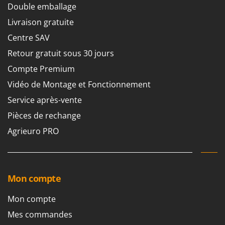
Tondeuses autoportées
Lampacrescia - MGM
Double emballage
Tondeuses débroussailleuses thermiques
Landxcape
Livraison gratuite
Trancheuses
LAR Casalinghi
Centre SAV
Trancheuses de sol
Lavor
Retour gratuit sous 30 jours
Transpalettes
Linea VZ
Compte Premium
Treuils de débardage
Lisam
Vidéo de Montage et Fonctionnement
Tronçonneuses
Lotusgrill
Service après-vente
V
Pièces de rechange
M
Vêtements de Sécurité
M.A.I.BO.
Agrieuro PRO
Vibroculteurs à tracteur
Macom
Macte Ovens
Makita
Mon compte
MAMMAMIA
Mon compte
Marcato
Mes commandes
Marina Systems