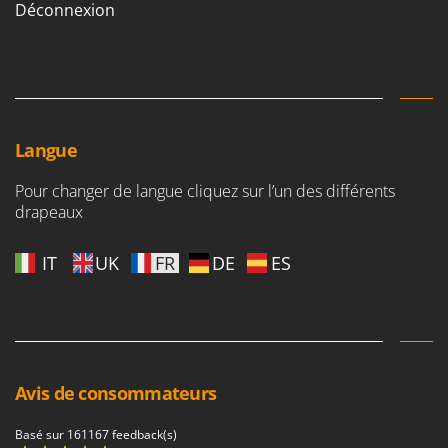
Déconnexion
Master
Mastercook
Masterpro
McCulloch
MCH
Langue
Michelin
Pour changer de langue cliquez sur l’un des différents
Mille
drapeaux
Minox
Mockmill
IT
UK
FR
DE
ES
More than chef
MOSA
MOVA
Mowox
Avis de consommateurs
MTD
Basé sur 161167 feedback(s)