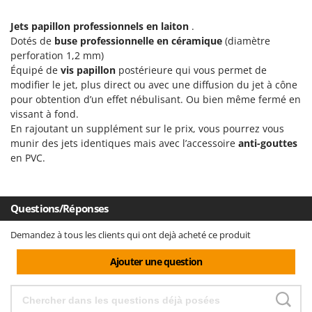
Groupes électrogènes
E
Jets papillon professionnels en laiton
.
Gyrobroyeurs à lame pour tracteur
EcoFlow
Dotés de
buse professionnelle en céramique
(diamètre
Edilmark
perforation 1,2 mm)
H
Haches - Cognées et Hachettes
Équipé de
vis papillon
postérieure qui vous permet de
Effeuno
modifier le jet, plus direct ou avec une diffusion du jet à cône
Hachoirs à viande
Einhell
pour obtention d’un effet nébulisant. Ou bien même fermé en
Herses à Dents
vissant à fond.
Elegen
En rajoutant un supplément sur le prix, vous pourrez vous
Herses Rotatives
Energy Gruppi
munir des jets identiques mais avec l’accessoire
anti-gouttes
Enotecnica Pillan
en PVC.
L
Lames à neige
Eschenfelder
Lames niveleuses pour tracteur
EuroMech
Questions/Réponses
Lave-vitres
Eurosystems
Lieuses électriques pour vignes
Demandez à tous les clients qui ont dejà acheté ce produit
F
FAC
Ajouter une question
M
Machines à pâtes
Fama Industrie
Machines de nettoyage pour panneaux photovoltaïques et surfaces vitrées
Famag