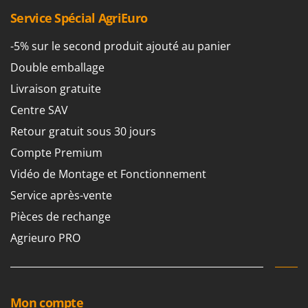
Tondeuses autoportées
Lampacrescia - MGM
Service Spécial AgriEuro
Tondeuses débroussailleuses thermiques
Landxcape
Trancheuses
-5% sur le second produit ajouté au panier
LAR Casalinghi
Trancheuses de sol
Double emballage
Lavor
Transpalettes
Livraison gratuite
Linea VZ
Treuils de débardage
Centre SAV
Lisam
Tronçonneuses
Retour gratuit sous 30 jours
Lotusgrill
Compte Premium
V
M
Vêtements de Sécurité
M.A.I.BO.
Vidéo de Montage et Fonctionnement
Vibroculteurs à tracteur
Macom
Service après-vente
Macte Ovens
Pièces de rechange
Makita
Agrieuro PRO
MAMMAMIA
Marcato
Marina Systems
Mon compte