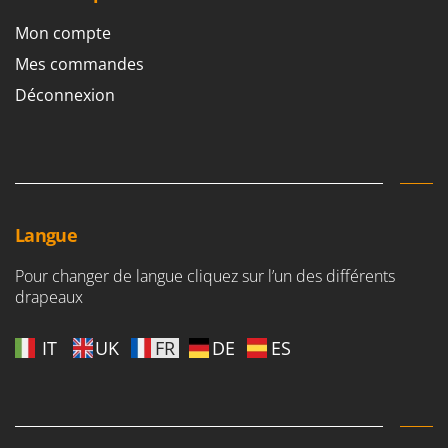
Master
Mon compte
Mastercook
Mes commandes
Masterpro
Déconnexion
McCulloch
MCH
Michelin
Mille
Minox
Langue
Mockmill
Pour changer de langue cliquez sur l’un des différents
More than chef
drapeaux
MOSA
MOVA
IT
UK
FR
DE
ES
Mowox
MTD