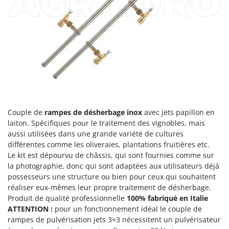
Désherbeurs thermiques et mécaniques
Bosch
Déshumidificateurs
Brumi
Draineuses
BullMach
E
C
Échelles en aluminium
C.EL.ME.
Effaroucheurs d'oiseaux
Calory Forni
Effeuilleuses pour olives
Campagnola
Couple de
rampes de désherbage inox
avec jets papillon en
Égreneuses à maïs
Campingaz
laiton. Spécifiques pour le traitement des vignobles, mais
Électropompes pour la maison et le jardin
Castelgarden
aussi utilisées dans une grande variété de cultures
Éleveuses artificielles pour poussins
différentes comme les oliveraies, plantations fruitières etc.
Castellari
Le kit est dépourvu de châssis, qui sont fournies comme sur
Enfouisseurs de pierres
Ceccato Olindo
la photographie, donc qui sont adaptées aux utilisateurs déjà
Enrouleurs de filets pour olives
Char-Broil
possesseurs une structure ou bien pour ceux qui souhaitent
réaliser eux-mêmes leur propre traitement de désherbage.
Épareuses pour tracteur
Classe
Produit de qualité professionnelle
100% fabriqué en Italie
Épépineuses
Clementi
ATTENTION :
pour un fonctionnement idéal le couple de
rampes de pulvérisation jets 3+3 nécessitent un pulvérisateur
Équipements de protection des voies respiratoires
Cofra