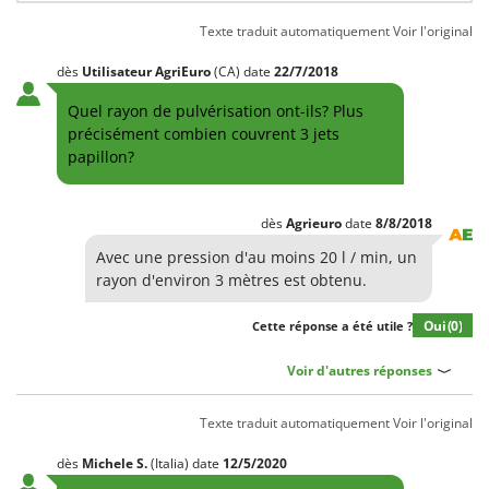
Machines pour la transformation des fruits
Famur
Texte traduit automatiquement
Voir l'original
Machines sous vide
FARMER
Motobineuses
dès
Utilisateur AgriEuro
(CA)
date
22/7/2018
FBC
Motoculteurs
Quel rayon de pulvérisation ont-ils? Plus
Ferrari Group
précisément combien couvrent 3 jets
Motofaucheuses
Ferroni
papillon?
Motopompes pour irrigation
Ferrua
Moulins à céréales électriques
FIAC
dès
Agrieuro
date
8/8/2018
Moulins à farine
FIEM
Avec une pression d'au moins 20 l / min, un
Fimar
rayon d'environ 3 mètres est obtenu.
N
Nettoyeurs et Balais à vapeur
FINI
Oui
(0)
Cette réponse a été utile ?
Nettoyeurs haute pression
Fiorentini
Nettoyeurs tapis, moquettes et tapisseries
Voir d'autres réponses
Fiskars
Flymo
P
Texte traduit automatiquement
Voir l'original
Peignes vibreurs et Secoueurs à olives
Fontana Forni
Pelles rétros pour tracteur
dès
Michele
S.
(Italia)
date
12/5/2020
Forest Master