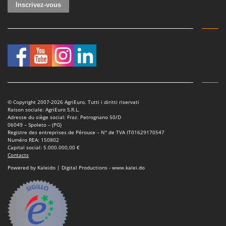
Oriental Koshin
Outdoorchef
P
Palazzetti
Palumbo Pavi
Partisani
Paterlini
© Copyright 2007-2026 AgriEuro. Tutti i diritti riservati
Philips
Raison sociale: AgriEuro S.R.L.
Adresse du siège social: Fraz. Petrognano 50/D
Pramac
06049 – Spoleto – (PG)
Registre des entreprises de Pérouse – N° de TVA IT01629170547
Prismafood
Numéro REA: 150802
Capital social: 5.000.000,00 €
Contacts
R
Powered by Kaleido | Digital Productions - www.kalei.do
R.G.V.
Rato
Reber
Redback