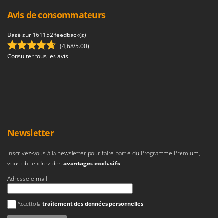
N
New O.M.R.A.
Avis de consommateurs
Nilfisk
Ninja
Basé sur 161152 feedback(s)
(4,68/5.00)
Novatec
Consulter tous les avis
Novital
NuAir
NuovaFac
O
Officine Savioli
Newsletter
Oliviero
Olix
Inscrivez-vous à la newsletter pour faire partie du Programme Premium,
vous obtiendrez des
avantages exclusifs
.
OMA
Adresse e-mail
Omas
Ompagrill
Une erreur est survenue
Accetto la
traitement des données personnelles
Ooni