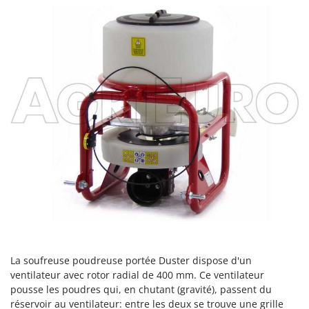
Machines pour la transformation des fruits
Famur
Machines sous vide
FARMER
Motobineuses
FBC
Motoculteurs
Ferrari Group
Motofaucheuses
Ferroni
Motopompes pour irrigation
Ferrua
Moulins à céréales électriques
FIAC
Moulins à farine
FIEM
Fimar
N
Nettoyeurs et Balais à vapeur
FINI
Nettoyeurs haute pression
Fiorentini
Nettoyeurs tapis, moquettes et tapisseries
Fiskars
Flymo
La soufreuse poudreuse portée Duster dispose d'un
P
Peignes vibreurs et Secoueurs à olives
ventilateur avec rotor radial de 400 mm. Ce ventilateur
Fontana Forni
pousse les poudres qui, en chutant (gravité), passent du
Pelles rétros pour tracteur
Forest Master
réservoir au ventilateur: entre les deux se trouve une grille