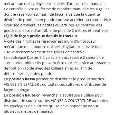
Perches Élagueuses
mécanique qui se règle par le biais d'un contrôle manuel .
Francini
Pétrins à Spirale
Ce contrôle ouvre ou ferme de manière manuelle les 4 grilles
dont le réservoir est muni de façon à ce que la quantité
G
Piscines
G3 Ferrari
désirée de produits en poudre puisse accéder au rotor et être
Planteuses de pommes de terre pour tracteur
expulsée à travers les petites ouvertures. Le contrôle des
Gardena
poudres dispose d'un câble de plus de 2 mètres et peut être
Plateaux de coupe pour tracteur
Garofalo
réglé de façon pratique depuis le tracteur
.
Plumeuses
À côté des 4 grilles le réservoir est muni d'un broyeur
GeoTech
mécanique de la poudre qui sert d'agitateur et évite tout
Pompes d'irrigation à tracteur
GeoTech Pro
risque d'encombrement des grilles de contrôle.
Pompes de transfert
La soufreuse Duster à 2 voies a en accessoire 2 canons de
Gierre
Pompes immergées électriques
sortie orientables : ils peuvent être tournés grâce au système
Ginko - MGM
de fixation rapide avec des colliers en acier, afin de
Postes à souder
Gipeco
déterminer le jet des poudres.
Poussoirs à saucisse
En
position basse
permet de distribuer le produit sur des
Girmi
VIGNES EN ESPALIER
, ou toutes ces cultures distribuées de
Power Stations - Batteries - Centrales électriques portables
GRAEF
façon analogue.
Presses à pellets
En
position haute
en revanche la soufreuse s'utilise pour
Gre
distribuer le soufre sur les
VIGNES À COUVERTURE
ou toutes
Pressoirs à fruits
GreenBay
les typologies de cultures qui se développent aussi sur
Pressoirs à Raisin
plusieurs mètres de hauteur.
Greenworks