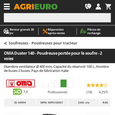
-1
Retour gratuit 30
Réparation
Pièces de
A
A
jrs
après‑vente
rechange
Abris de jardin
ABAC
<
Accessoires pour tracteurs tondeuses autoportés
AgriEuro Premium
Soufreuses - Poudreuses pour tracteur
Aérateurs Scarificateurs pour gazon
AgriEuro TOP-LINE
OMA Duster 140 - Poudreuse portée pour le soufre - 2
Arracheuses de pommes de terre pour tracteur
AGT
voies
Aspirateurs - Balais Électriques
Aima
Diamètre ventilateur Ø 400 mm, Capacité du réservoir 100 L, Nombre
de buses 2 buses, Pays de fabrication Italie
Aspirateurs à cendres
Airmec
Aspirateurs à feuilles sur roues
AL-KO
Aspirateurs de piscine
ALA 2000
7,4
Professionnel
(18)
4,25/5
Aspirateurs Multifonctions
Alce
ID
: K4994
MPN: NIP0100001
EAN: n/a
R-86
Atomiseurs agricoles pour tracteurs
Alpina
Atomiseurs pour traitements
Ama