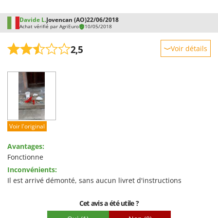
Worx
Davide L.
Jovencan (AO)
22/06/2018
Y
Achat vérifié par AgriEuro
10/05/2018
Yard Force
2,5
Voir détails
Z
Zanon
Robustesse
Zephir
Prestations
ZGrills
Facilité d'utilisation
Zodiac
Qualité / Prix
Zomax
Facilité de montage
Voir l'original
Emballage
Avantages:
Fonctionne
Inconvénients:
Il est arrivé démonté, sans aucun livret d'instructions
Cet avis a été utile ?