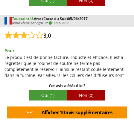
Oui
(1)
Non
(0)
Toussaint U.
Arro (Corse du Sud)
05/06/2017
Achat vérifié par AgriEuro
10/04/2017
3,0
Pour:
Le produit est de bonne facture, robuste et efficace. Il est à
regretter que le robinet de soufre ne ferme pas
complètement le réservoir, ainsi le restant coule lentement
dans la turbine. Par ailleurs, les colliers des diffuseurs sont
mal emboutis.
Cet avis a été utile ?
Oui
(1)
Non
(0)
Afficher 10 avis supplémentaires