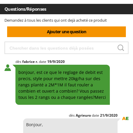
Questions/Réponses
Demandez à tous les clients qui ont dejà acheté ce produit
Ajouter une question
dès
fabrice
r.
date
19/9/2020
bonjour, est ce que le reglage de debit est
precis, style pour mettre 20kg/ha sur des
rangs planté a 2M*1M il faut rouler a
combien et ouvert a combien? Vous passez
tous les 2 rangs ou a chaque rangées?Merci
dès
Agrieuro
date
21/9/2020
Bonjour,