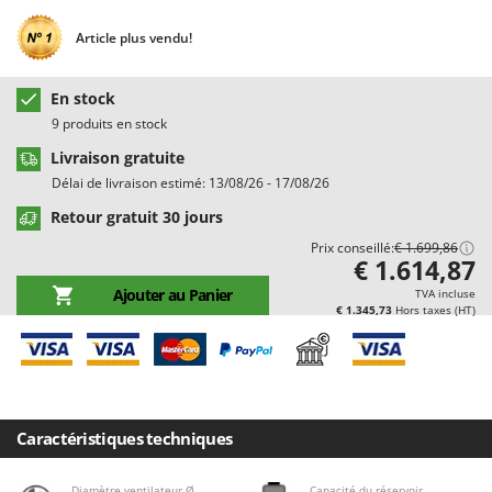
Chaudrons électriques pour polenta
Barbieri
Article plus vendu!
Cisailles à gazon à batterie
Batavia
Cisailles taille-haies manuelles
Benassi
En stock
Climatiseurs
Beper
9 produits en stock
Compresseurs d'air électriques
Berkel
Livraison gratuite
Compresseurs pour la récolte des olives et la taille
Bernardi
Délai de livraison estimé: 13/08/26 - 17/08/26
Coupe-bordures - Trimmers
Bertolini Pumps
Retour gratuit 30 jours
Coupe-branches
Besser Vacuum
Prix conseillé:
€ 1.699,86
€ 1.614,87
Couveuses à œufs
Bestway
Ajouter au Panier
TVA incluse
Cultivateurs Tiller à ressorts - Extirpateurs
Beta tools
€ 1.345,73
Hors taxes (HT)
Bissell
D
Débroussailleuses
Black & Decker
Décompacteurs agricoles
BlackStone
Caractéristiques techniques
Découpeurs plasma
Blue Bird
Déplaqueuses de gazon
Bomet
Diamètre ventilateur Ø
Capacité du réservoir