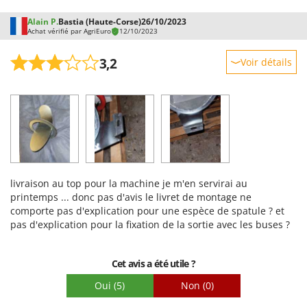
Seven Italy
Alain P.
Bastia (Haute-Corse)
26/10/2023
Shark
Achat vérifié par AgriEuro
12/10/2023
Silky
3,2
Voir détails
Simatech
Robustesse
Sirman
Prestations
Skil
Facilité d'utilisation
Smartwood
Qualité / Prix
Smeg
Facilité de montage
Snapper
livraison au top pour la machine je m'en servirai au
Emballage
Solidur
printemps ... donc pas d'avis le livret de montage ne
comporte pas d'explication pour une espèce de spatule ? et
Spice Electronics
pas d'explication pour la fixation de la sortie avec les buses ?
Spiralmac
Spring Protezione
Cet avis a été utile ?
Spyro
Oui
(5)
Non
(0)
Stanley