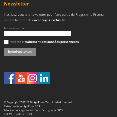
Newsletter
Inscrivez-vous à la newsletter pour faire partie du Programme Premium,
vous obtiendrez des
avantages exclusifs
.
Adresse e-mail
Une erreur est survenue
J'accepte le
traitement des données personnelles
© Copyright 2007-2026 AgriEuro. Tutti i diritti riservati
Raison sociale: AgriEuro S.R.L.
Adresse du siège social: Fraz. Petrognano 50/D
06049 – Spoleto – (PG)