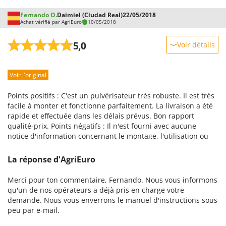
Stiga
Fernando O.
Daimiel (Ciudad Real)
22/05/2018
Stocker
Achat vérifié par AgriEuro
10/05/2018
Sunseeker
5,0
Voir détails
T
Robustesse
Tecla
Voir l'original
Prestations
TecnoGen
Facilité d'utilisation
Tellarini Pompe
Points positifs : C'est un pulvérisateur très robuste. Il est très
Qualité / Prix
facile à monter et fonctionne parfaitement. La livraison a été
Telwin
rapide et effectuée dans les délais prévus. Bon rapport
Facilité de montage
Tenco
qualité-prix. Points négatifs : Il n'est fourni avec aucune
Emballage
notice d'information concernant le montage, l'utilisation ou
Tineco
l'entretien, et ces notices ne sont pas disponibles sur le site
Titania
web.
La réponse d'AgriEuro
Tornado
Merci pour ton commentaire, Fernando. Nous vous informons
Tre Spade
qu'un de nos opérateurs a déjà pris en charge votre
demande. Nous vous enverrons le manuel d'instructions sous
Trev - Abrek - TecnoVIR
peu par e-mail.
Trotec