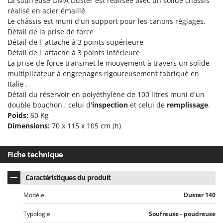
La soufreuse OMA Duster est réalisée avec un solide châssis
Scies alternatives à batterie
Intex
réalisé en acier émaillé.
Scies de jardin télescopiques
Le châssis est muni d'un support pour les canons réglages.
Italyco
Détail de la prise de force
Sécateurs électriques à batterie
ITM
Détail de l' attache à 3 points supérieure
Sécateurs et Échenilloirs manuels
Détail de l' attache à 3 points inférieure
J
Sécateurs pneumatiques
La prise de force transmet le mouvement à travers un solide
JOLLY ITALIA
multiplicateur à engrenages rigoureusement fabriqué en
Semoirs et Épandeurs d'engrais
Italie .
K
Socs pour tracteur
Détail du réservoir en polyéthylène de 100 litres muni d'un
KAAZ
double bouchon , celui d'
inspection
et celui de
remplissage
.
Souffleurs aspirateurs pour Feuilles
Karcher
Poids:
60 Kg
Soufreuses - Poudreuses à dos
Kasco
Dimensions:
70 x 115 x 105 cm (h)
Soufreuses - Poudreuses pour tracteur
Kemper
Fiche technique
Keter
T
Taille-haies
KitchenAid
Caractéristiques du produit
Taille-haies à bras pour tracteur
Komo
Modèle
Tarières
Duster 140
L
Tondeuses à Gazon
Laica
Typologie
Soufreuse - poudreuse