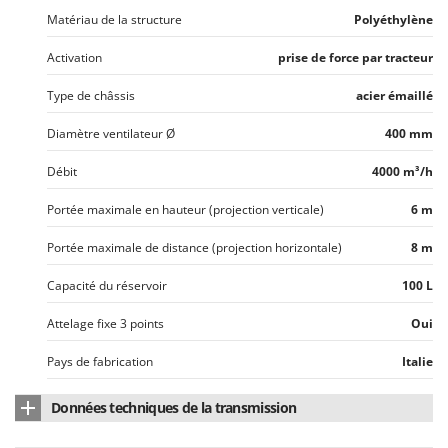
Tondeuses autoportées
Lampacrescia - MGM
Matériau de la structure
Polyéthylène
Tondeuses débroussailleuses thermiques
Landxcape
Activation
prise de force par tracteur
Trancheuses
LAR Casalinghi
Trancheuses de sol
Type de châssis
acier émaillé
Lavor
Transpalettes
Linea VZ
Diamètre ventilateur Ø
400 mm
Treuils de débardage
Lisam
Débit
4000 m³/h
Tronçonneuses
Lotusgrill
Portée maximale en hauteur (projection verticale)
6 m
V
M
Vêtements de Sécurité
Portée maximale de distance (projection horizontale)
M.A.I.BO.
8 m
Vibroculteurs à tracteur
Macom
Capacité du réservoir
100 L
Macte Ovens
Attelage fixe 3 points
Oui
Makita
Pays de fabrication
Italie
MAMMAMIA
Marcato
Données techniques de la transmission
Marina Systems
Type de transmission
prise de force