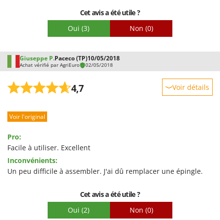
Troy-Bilt
Cet avis a été utile ?
U
Oui
(3)
Non
(0)
Udor
Unger
Giuseppe P.
Paceco (TP)
10/05/2018
Achat vérifié par AgriEuro
02/05/2018
V
Verdemax
4,7
Voir détails
Vesco
Robustesse
Volpi
Voir l'original
Prestations
W
Facilité d'utilisation
Waldner
Pro:
Qualité / Prix
Facile à utiliser. Excellent
Weber
Inconvénients:
Facilité de montage
WIDU
Un peu difficile à assembler. J'ai dû remplacer une épingle.
Emballage
Wiper EcoRobot
Wolf Garten
Cet avis a été utile ?
Wortex
Oui
(2)
Non
(0)