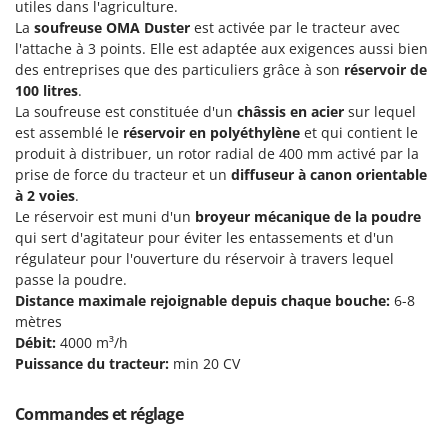
utiles dans l'agriculture.
Groupes électrogènes
La
soufreuse OMA Duster
est activée par le tracteur avec
E
Gyrobroyeurs à lame pour tracteur
EcoFlow
l'attache à 3 points. Elle est adaptée aux exigences aussi bien
des entreprises que des particuliers grâce à son
réservoir de
Edilmark
H
100 litres
.
Haches - Cognées et Hachettes
Effeuno
La soufreuse est constituée d'un
châssis en acier
sur lequel
Hachoirs à viande
est assemblé le
réservoir en polyéthylène
et qui contient le
Einhell
produit à distribuer, un rotor radial de 400 mm activé par la
Herses à Dents
Elegen
prise de force du tracteur et un
diffuseur à canon orientable
Herses Rotatives
Energy Gruppi
à 2 voies
.
Le réservoir est muni d'un
broyeur mécanique de la poudre
Enotecnica Pillan
L
qui sert d'agitateur pour éviter les entassements et d'un
Lames à neige
Eschenfelder
régulateur pour l'ouverture du réservoir à travers lequel
Lames niveleuses pour tracteur
passe la poudre.
EuroMech
Distance maximale rejoignable depuis chaque bouche:
6-8
Lave-vitres
Eurosystems
mètres
Lieuses électriques pour vignes
Débit:
4000
m³/h
F
Puissance du tracteur:
min 20 CV
FAC
M
Machines à pâtes
Fama Industrie
Commandes et réglage
Machines de nettoyage pour panneaux photovoltaïques et surfaces vitrées
Famag