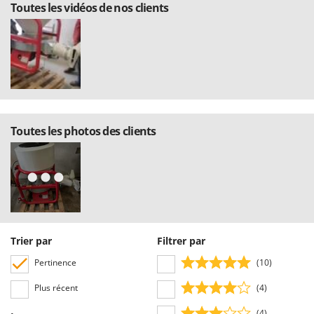
Toutes les vidéos de nos clients
Oriental Koshin
Outdoorchef
P
Palazzetti
Palumbo Pavi
Partisani
Toutes les photos des clients
Paterlini
Philips
Pramac
Prismafood
R
R.G.V.
Trier par
Filtrer par
Rato
Pertinence
(10)
Reber
Plus récent
(4)
Redback
(4)