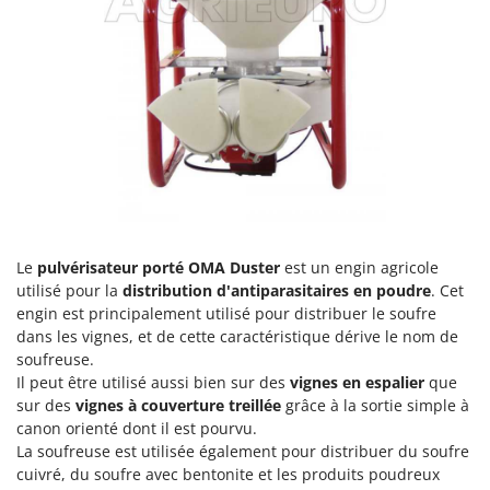
Comet
F
Fendeuses à bois
Cresco
Filets pour la Récolte des olives
Cruccolini
Filtres pour vin et huile
CTEK
Floconneuses
D
Fouloirs - Égrappoirs
Dal Degan
Fourches pour tracteur
DCG
Fours d'extérieur - intérieur pour pizza et cuisine
Deca
Le
pulvérisateur porté OMA Duster
est un engin agricole
Fours électriques
DeWalt
utilisé pour la
distribution d'antiparasitaires en poudre
. Cet
Fraises à neige
Di Martino
engin est principalement utilisé pour distribuer le soufre
dans les vignes, et de cette caractéristique dérive le nom de
Fraises rotatives pour tracteur
Diavola Pro
soufreuse.
Friteuses sans huile
Diesse
Il peut être utilisé aussi bien sur des
vignes en espalier
que
sur des
vignes à couverture treillée
grâce à la sortie simple à
Docma
G
canon orienté dont il est pourvu.
Générateurs d'air chaud
Dominion
La soufreuse est utilisée également pour distribuer du soufre
Godets à terre basculants pour tracteur
cuivré, du soufre avec bentonite et les produits poudreux
Dreame