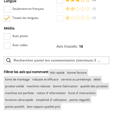
Langue
Resto Italia
Seulement en français
(0)
Ribimex
Ripartrak
Toutes les langues
(0)
Ritter
Média
River Systems
Avec photo
Robomow
Avec vidéo
Avis trouvés:
18
Rossofuoco
Rover Pompe
Royal Food
Ryobi
Filtrer les avis qui nomment:
été rapide
bonne facture
livret de montage
robuste et efficace
servirai au printemps
débit
S
S.T.P.
produit valide
machine robuste
bonne fabrication
qualité des produits
Santos
machine est parfaite
notice d' information
livret d' instructions
livraison ultrarapide
Sbaraglia
simplicité d' utilisation
points négatifs
points positifs
bon rapport qualité prix
Schnitzer