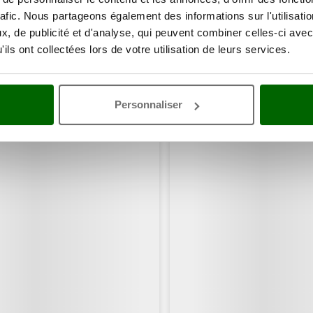
rafic. Nous partageons également des informations sur l'utilisati
, de publicité et d'analyse, qui peuvent combiner celles-ci avec
ils ont collectées lors de votre utilisation de leurs services.
ents ont consulté également ces articles:
Personnaliser