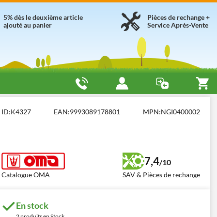
5% dès le deuxième article
Pièces de rechange +
ajouté au panier
Service Après-Vente
our épandage
OMA OMA 400 lt APS 51
ID:
K4327
EAN:
9993089178801
MPN:
NGI0400002
7,4
/10
Catalogue OMA
SAV & Pièces de rechange
En stock
2 produits en Stock