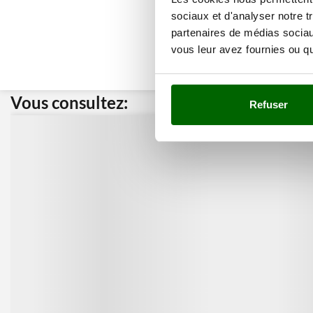
sociaux et d'analyser notre t
partenaires de médias sociaux
vous leur avez fournies ou qu'
Vous consultez:
Nos cli
Refuser