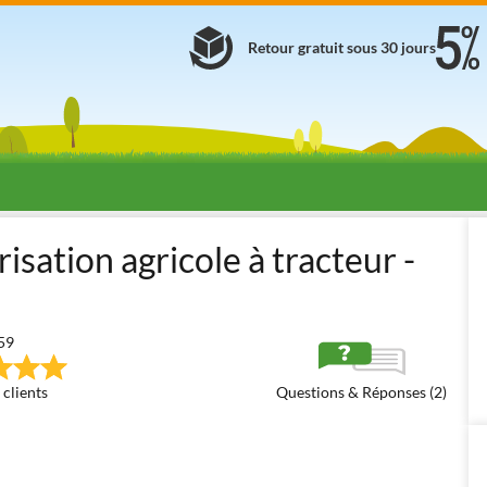
Retour gratuit sous 30 jours
coles pour tracteur
Pulvérisateurs portés
Pulvérisateurs portés p
sation agricole à tracteur -
59
 clients
Questions & Réponses (2)