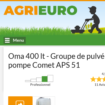
Menu
Accueil
Traitement de pulvérisation et désherbage - Machines agri
Oma 400 lt - Groupe de pulvéri
pompe Comet APS 51
4,
Professionnel
11 Avis