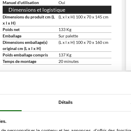
Manuel d'utilisation
Oui
Dimensions et logistique
Dimensions du produit cm (L
(L x l x H) 100 x 70 x 145 cm
x l x H)
Poids net
133 Kg
Emballage
Sur palette
Dimensions emballage(s)
(L x l x H) 100 x 70 x 160 cm
original cm (L x l x H)
Poids emballage compris
137 Kg
Temps de montage
20 minutes
ne remise
Détails
ies.
e personnaliser le contenu et les annonces, d'offrir des fonctio