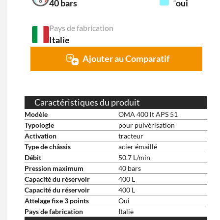
40 bars
oui
Pays de fabrication
Italie
Ajouter au Comparatif
Caractéristiques du produit
Modèle
OMA 400 lt APS 51
Typologie
pour pulvérisation
Activation
tracteur
Type de châssis
acier émaillé
Débit
50.7 L/min
Pression maximum
40 bars
Capacité du réservoir
400 L
Capacité du réservoir
400 L
Attelage fixe 3 points
Oui
Pays de fabrication
Italie