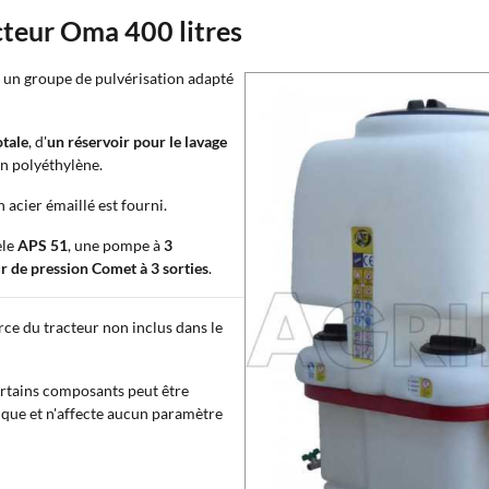
cteur Oma 400 litres
t
un groupe de pulvérisation adapté
otale
, d'
un réservoir pour le lavage
en polyéthylène.
n acier émaillé est fourni.
èle
APS 51
, une pompe à
3
r de pression Comet à 3 sorties
.
orce du tracteur non inclus dans le
certains composants peut être
tique et n'affecte aucun paramètre