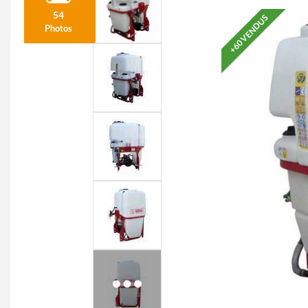
54
+60 VENDUS
Photos