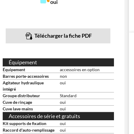
oui
Télécharger la fiche PDF
Équipement
Équipement
accessoires en option
Barres porte-accessoires
non
Agitateur hydraulique
oui
intégré
Groupe distributeur
Standard
Cuve de rinçage
oui
Cuve lave-mains
oui
Accessoires de série et gratuits
Kit supports de fixation
oui
Raccord d'auto-remplissage
oui