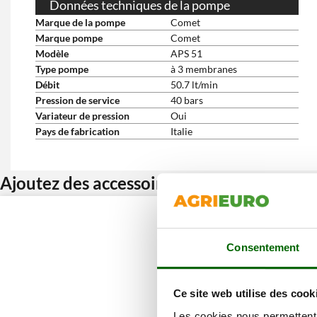
Données techniques de la pompe
Marque de la pompe
Comet
Marque pompe
Comet
Modèle
APS 51
Type pompe
à 3 membranes
Débit
50.7 lt/min
Pression de service
40 bars
Variateur de pression
Oui
Pays de fabrication
Italie
Ajoutez des accessoires et bénéficiez d’u
Consentement
Ce site web utilise des cook
Les cookies nous permettent d