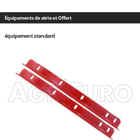
Seven Italy
Shark
Équipements de série et Offert
Silky
Simatech
équipement standard
Sirman
Skil
Smartwood
Smeg
Snapper
Solidur
Spice Electronics
Spiralmac
Spring Protezione
Spyro
Stanley