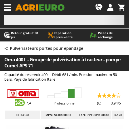
-1
Retour gratuit 30
Réparation
Pièces de
A
A
jrs
après‑vente
rechange
Abris de jardin
ABAC
<
Accessoires pour tracteurs tondeuses autoportés
AgriEuro Premium
Pulvérisateurs portés pour épandage
Aérateurs Scarificateurs pour gazon
AgriEuro TOP-LINE
Oma 400 L - Groupe de pulvérisation à tracteur - pompe
Arracheuses de pommes de terre pour tracteur
AGT
Comet APS 71
Aspirateurs - Balais Électriques
Aima
Capacité du réservoir 400 L, Débit 68 L/min, Pression maximum 50
bars, Pays de fabrication Italie
Aspirateurs à cendres
Airmec
Aspirateurs à feuilles sur roues
AL-KO
Aspirateurs de piscine
ALA 2000
7,4
Professionnel
(6)
3,94/5
Aspirateurs Multifonctions
Alce
ID
: K4328
MPN: NGI0400003
EAN: 9993089178818
R-170
Atomiseurs agricoles pour tracteurs
Alpina
Atomiseurs pour traitements
Ama