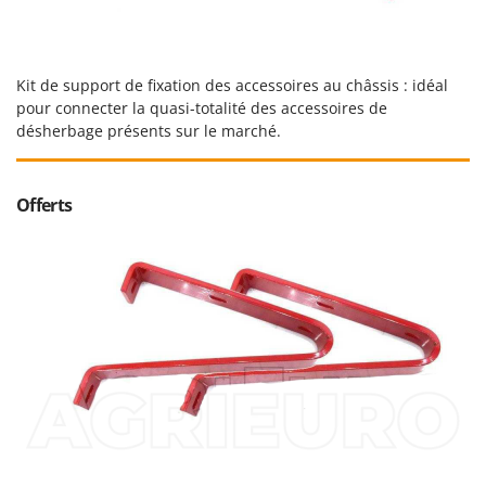
Stiga
Stocker
Sunseeker
Kit de support de fixation des accessoires au châssis : idéal
pour connecter la quasi-totalité des accessoires de
T
désherbage présents sur le marché.
Tecla
TecnoGen
Offerts
Tellarini Pompe
Telwin
Tenco
Tineco
Titania
Tornado
Tre Spade
Trev - Abrek - TecnoVIR
Trotec