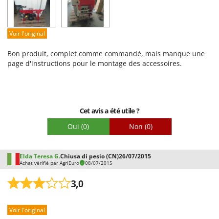
Qualité / Prix
Facilité de montage
Voir l'original
Emballage
Bon produit, complet comme commandé, mais manque une
page d'instructions pour le montage des accessoires.
Cet avis a été utile ?
Oui
(0)
Non
(0)
Elda Teresa G.
Chiusa di pesio (CN)
26/07/2015
Achat vérifié par AgriEuro
08/07/2015
3,0
Voir l'original