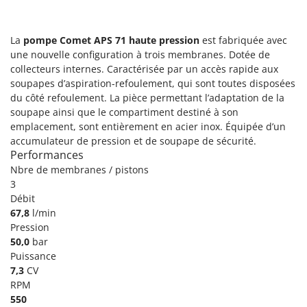
Pulvérisateurs
GRIFO
Pulvérisateurs portés
GVS
La
pompe Comet APS 71 haute pression
est fabriquée avec
GYS
une nouvelle configuration à trois membranes. Dotée de
R
Rafraîchisseurs d'air par évaporation
collecteurs internes. Caractérisée par un accès rapide aux
H
soupapes d’aspiration-refoulement, qui sont toutes disposées
Rampes de chargement en aluminium
Hailo
du côté refoulement. La pièce permettant l’adaptation de la
Râpes à fromage électriques
soupape ainsi que le compartiment destiné à son
Helvi
emplacement, sont entièrement en acier inox. Équipée d’un
Râteaux pour tracteur
Henx
accumulateur de pression et de soupape de sécurité.
Remplisseuses
Performances
HiKOKI
Robots nettoyeurs de piscine
Nbre de membranes / pistons
Honda
3
Robots Tondeuses
Débit
I
Rogneuses de souches
67,8
l/min
Idromatic
Pression
Rouleaux pour tracteur
Il-Tec
50,0
bar
Imperia
Puissance
S
Scies à os
7,3
CV
Infaco
RPM
Scies à Ruban
Intec
550