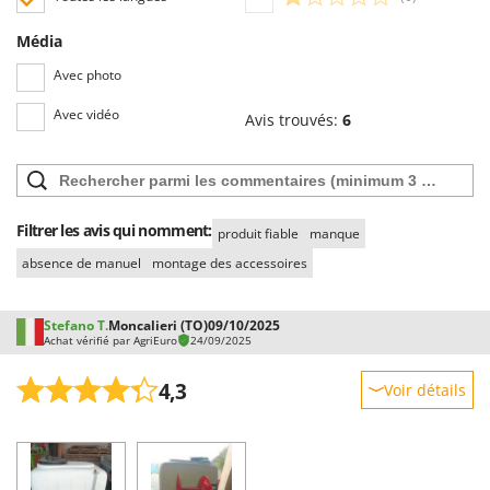
Média
Avec photo
Avec vidéo
Avis trouvés:
6
Filtrer les avis qui nomment:
produit fiable
manque
absence de manuel
montage des accessoires
Stefano T.
Moncalieri (TO)
09/10/2025
Achat vérifié par AgriEuro
24/09/2025
4,3
Voir détails
Robustesse
Prestations
Facilité d'utilisation