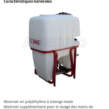
Caractéristiques Générales
Oriental Koshin
Outdoorchef
P
Palazzetti
Palumbo Pavi
Partisani
Paterlini
Philips
Pramac
Prismafood
R
R.G.V.
Rato
Reber
Réservoir en polyéthylène à vidange totale
Redback
Réservoir supplémentaire pour le lavage des mains de