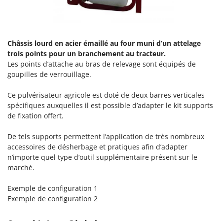
N
New O.M.R.A.
Nilfisk
Ninja
Châssis lourd en acier émaillé au four muni d’un attelage
Novatec
trois points pour un branchement au tracteur.
Les points d’attache au bras de relevage sont équipés de
Novital
goupilles de verrouillage.
NuAir
NuovaFac
Ce pulvérisateur agricole est doté de deux barres verticales
spécifiques auxquelles il est possible d’adapter le kit supports
O
de fixation offert.
Officine Savioli
De tels supports permettent l’application de très nombreux
Oliviero
accessoires de désherbage et pratiques afin d’adapter
Olix
n’importe quel type d’outil supplémentaire présent sur le
OMA
marché.
Omas
Exemple de configuration 1
Ompagrill
Exemple de configuration 2
Ooni