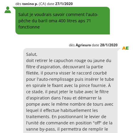
dès
tonino
p.
(CA)
date
27/1/2020
Salut je voudrais savoir comment l'auto-
pêche du baril oma 400 litres aps 71
fonctionne
dès
Agrieuro
date
28/1/2020
Salut,
doit retirer le capuchon rouge ou jaune du
filtre d'aspiration, découvrant la partie
filetée, il pourra visser le raccord courbé
pour l'auto-remplissage puis insérer le tube
en spirale le fixant avec la pince fournie. À
ce stade, il peut jeter le tube avec le filtre
d'aspiration dans l'eau et démarrer la
pompe avec le même nombre de tours avec
lequel il effectue habituellement les
traitements. En positionnant le levier de
l'unité de commande en position "off" de la
vanne by-pass, il permettra de remplir le