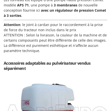
Groupes électrogènes
modèle
APS 71
, une pompe à
3 membranes
de nouvelle
E
Gyrobroyeurs à lame pour tracteur
conception fournie ici
avec un régulateur de pression Comet
EcoFlow
à 3 sorties
.
Edilmark
H
Haches - Cognées et Hachettes
Attention
: le joint à cardan pour le raccordement à la prise
Effeuno
de force du tracteur non inclus dans le prix
Hachoirs à viande
Einhell
ATTENTION :
Selon la livraison, la couleur de la machine et de
Herses à Dents
certains composants peut être différente de celle des images.
Elegen
La différence est purement esthétique et n'affecte aucun
Herses Rotatives
Energy Gruppi
paramètre technique.
Enotecnica Pillan
L
Lames à neige
Accessoires adaptables au pulvérisateur vendus
Eschenfelder
séparément
Lames niveleuses pour tracteur
EuroMech
Lave-vitres
Eurosystems
Lieuses électriques pour vignes
F
FAC
M
Machines à pâtes
Fama Industrie
Machines de nettoyage pour panneaux photovoltaïques et surfaces vitrées
Famag