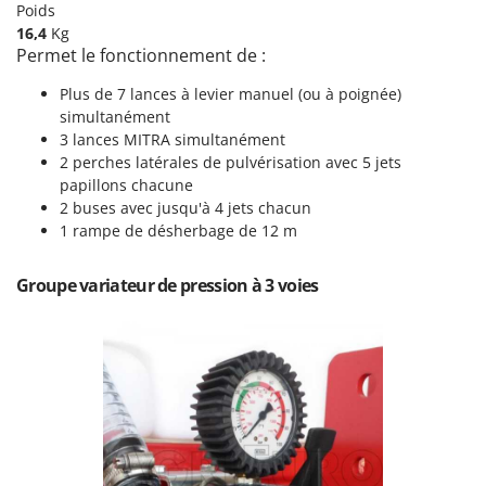
Scies alternatives à batterie
Poids
Intex
16,4
Kg
Scies de jardin télescopiques
Italyco
Permet le fonctionnement de :
Sécateurs électriques à batterie
ITM
Plus de 7 lances à levier manuel (ou à poignée)
Sécateurs et Échenilloirs manuels
simultanément
J
Sécateurs pneumatiques
3 lances MITRA simultanément
JOLLY ITALIA
2 perches latérales de pulvérisation avec 5 jets
Semoirs et Épandeurs d'engrais
papillons chacune
K
Socs pour tracteur
KAAZ
2 buses avec jusqu'à 4 jets chacun
1 rampe de désherbage de 12 m
Souffleurs aspirateurs pour Feuilles
Karcher
Soufreuses - Poudreuses à dos
Kasco
Groupe variateur de pression à 3 voies
Soufreuses - Poudreuses pour tracteur
Kemper
Keter
T
Taille-haies
KitchenAid
Taille-haies à bras pour tracteur
Komo
Tarières
L
Tondeuses à Gazon
Laica