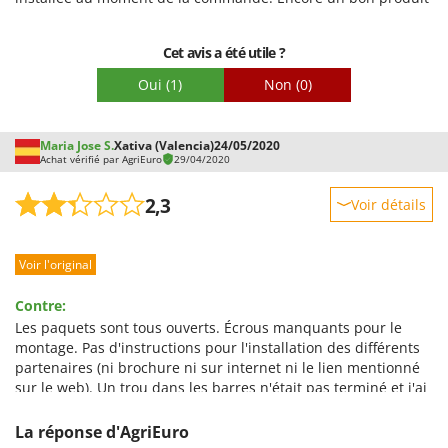
Cet avis a été utile ?
Oui
(1)
Non
(0)
Maria Jose S.
Xativa (Valencia)
24/05/2020
Achat vérifié par AgriEuro
29/04/2020
2,3
Voir détails
Robustesse
Voir l'original
Prestations
Facilité d'utilisation
Contre:
Qualité / Prix
Les paquets sont tous ouverts. Écrous manquants pour le
montage. Pas d'instructions pour l'installation des différents
Facilité de montage
partenaires (ni brochure ni sur internet ni le lien mentionné
Emballage
sur le web). Un trou dans les barres n'était pas terminé et j'ai
dû rectifier. Les barres de support sont non peintes et avec
des morceaux de coupe galvanisée.
La réponse d'AgriEuro