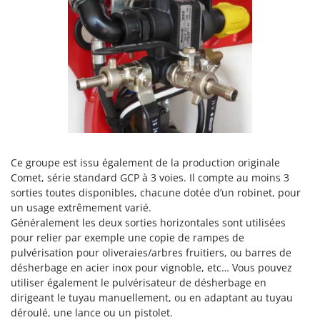
Tondeuses autoportées
Lampacrescia - MGM
Tondeuses débroussailleuses thermiques
Landxcape
Trancheuses
LAR Casalinghi
Trancheuses de sol
Lavor
Transpalettes
Linea VZ
Treuils de débardage
Lisam
Tronçonneuses
Lotusgrill
Ce groupe est issu également de la production originale
V
M
Vêtements de Sécurité
Comet, série standard GCP à 3 voies. Il compte au moins 3
M.A.I.BO.
sorties toutes disponibles, chacune dotée d’un robinet, pour
Vibroculteurs à tracteur
Macom
un usage extrêmement varié.
Macte Ovens
Généralement les deux sorties horizontales sont utilisées
pour relier par exemple une copie de rampes de
Makita
pulvérisation pour oliveraies/arbres fruitiers, ou barres de
MAMMAMIA
désherbage en acier inox pour vignoble, etc… Vous pouvez
utiliser également le pulvérisateur de désherbage en
Marcato
dirigeant le tuyau manuellement, ou en adaptant au tuyau
Marina Systems
déroulé, une lance ou un pistolet.