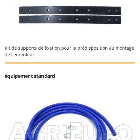
Troy-Bilt
U
Udor
Unger
V
Kit de supports de fixation pour la prédisposition au montage
Verdemax
de l'enrouleur.
Vesco
Volpi
équipement standard
W
Waldner
Weber
WIDU
Wiper EcoRobot
Wolf Garten
Wortex