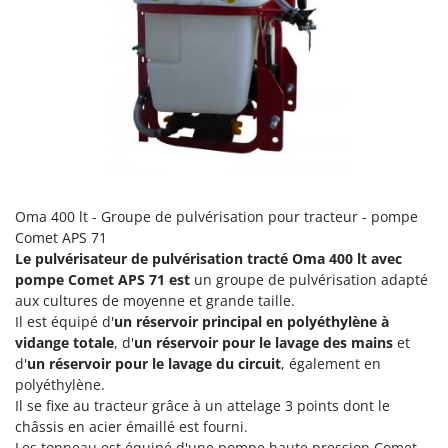
Comet
F
Fendeuses à bois
Cresco
Filets pour la Récolte des olives
Cruccolini
Filtres pour vin et huile
CTEK
Floconneuses
D
Fouloirs - Égrappoirs
Dal Degan
Fourches pour tracteur
DCG
Oma 400 lt - Groupe de pulvérisation pour tracteur - pompe
Fours d'extérieur - intérieur pour pizza et cuisine
Deca
Comet APS 71
Fours électriques
DeWalt
Le pulvérisateur de pulvérisation tracté Oma 400 lt avec
pompe Comet APS 71 est
un groupe de pulvérisation adapté
Fraises à neige
Di Martino
aux cultures de moyenne et grande taille.
Fraises rotatives pour tracteur
Diavola Pro
Il est équipé d'
un réservoir principal en polyéthylène à
Friteuses sans huile
vidange totale
, d'
un réservoir pour le lavage des mains
et
Diesse
d'
un réservoir pour le lavage du circuit
, également en
Docma
polyéthylène.
G
Générateurs d'air chaud
Dominion
Il se fixe au tracteur grâce à un attelage 3 points dont le
châssis en acier émaillé est fourni.
Godets à terre basculants pour tracteur
Dreame
Les tonneau est équipé d'une pompe haute pression Comet