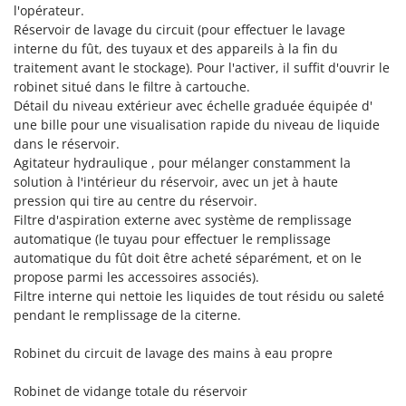
Resto Italia
l'opérateur.
Réservoir de lavage du circuit (pour effectuer le lavage
Ribimex
interne du fût, des tuyaux et des appareils à la fin du
Ripartrak
traitement avant le stockage). Pour l'activer, il suffit d'ouvrir le
robinet situé dans le filtre à cartouche.
Ritter
Détail du niveau extérieur avec échelle graduée équipée d'
River Systems
une bille pour une visualisation rapide du niveau de liquide
dans le réservoir.
Robomow
Agitateur hydraulique , pour mélanger constamment la
Rossofuoco
solution à l'intérieur du réservoir, avec un jet à haute
Rover Pompe
pression qui tire au centre du réservoir.
Filtre d'aspiration externe avec système de remplissage
Royal Food
automatique (le tuyau pour effectuer le remplissage
Ryobi
automatique du fût doit être acheté séparément, et on le
propose parmi les accessoires associés).
S
Filtre interne qui nettoie les liquides de tout résidu ou saleté
S.T.P.
pendant le remplissage de la citerne.
Santos
Robinet du circuit de lavage des mains à eau propre
Sbaraglia
Schnitzer
Robinet de vidange totale du réservoir