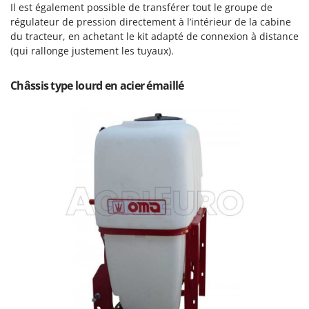
Il est également possible de transférer tout le groupe de
Master
régulateur de pression directement à l’intérieur de la cabine
Mastercook
du tracteur, en achetant le kit adapté de connexion à distance
Masterpro
(qui rallonge justement les tuyaux).
McCulloch
Châssis type lourd en acier émaillé
MCH
Michelin
Mille
Minox
Mockmill
More than chef
MOSA
MOVA
Mowox
MTD