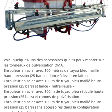
Machines pour la transformation des fruits
Famur
Machines sous vide
FARMER
Motobineuses
FBC
Motoculteurs
Ferrari Group
Motofaucheuses
Ferroni
Motopompes pour irrigation
Ferrua
Moulins à céréales électriques
FIAC
Moulins à farine
FIEM
Voici quelques-uns des accessoires que tu peux monter sur
Fimar
N
les tonneaux de pulvérisation OMA.
Nettoyeurs et Balais à vapeur
Enrouleur en acier avec 100 mètres de tuyau bleu maillé
FINI
haute pression (25 bars) et lance à levier en laiton
Nettoyeurs haute pression
Fiorentini
Enrouleur en acier avec 100 m de tuyau bleu maillé haute
Nettoyeurs tapis, moquettes et tapisseries
Fiskars
pression (25 bars) et lance « mitrailleuse »
Enrouleur en acier avec 100 m de tuyau bleu réticulé haute
Flymo
P
pression (25 bars) et canons de pulvérisation
Peignes vibreurs et Secoueurs à olives
Fontana Forni
Enrouleur en acier avec 100 m de tuyau bleu maillé haute
Pelles rétros pour tracteur
pression (25 bars) sans accessoires dans la configuration
Forest Master