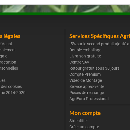
 légales
Services Spécifiques Agr
d'Achat
-5% sur le second produit ajouté a
paiement
Double emballage
gale
Livraison gratuite
tractation
Centre SAV
rsonnelles
Retour gratuit sous 30 jours
Compte Premium
cies
Vidéo de Montage
 des cookies
Service après-vente
rie 2014-2020
Pièces de rechange
AgriEuro Professional
Mon compte
S'identifier
Créer un compte