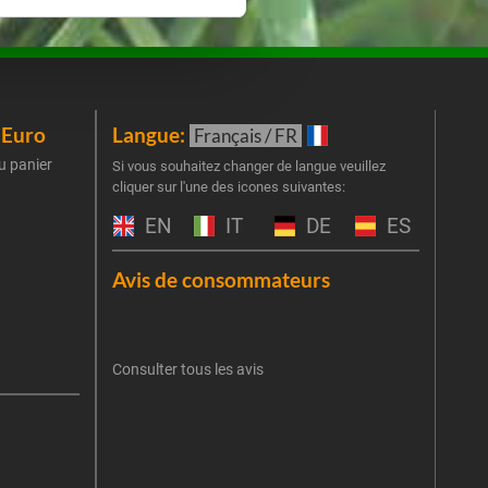
iEuro
Langue:
New
Français / FR
u panier
Inscr
Si vous souhaitez changer de langue veuillez
cliquer sur l'une des icones suivantes:
part
obti
EN
IT
DE
ES
Emai
Avis de consommateurs
Une er
J'
retent
Consulter tous les avis