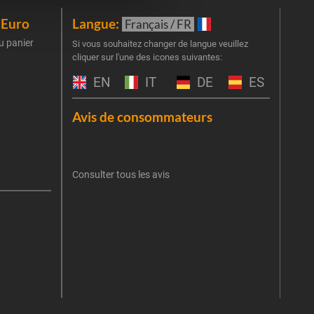
iEuro
Langue:
New
Français / FR
u panier
Inscr
Si vous souhaitez changer de langue veuillez
cliquer sur l'une des icones suivantes:
part
obti
EN
IT
DE
ES
Emai
Avis de consommateurs
Une er
J'
retent
Consulter tous les avis