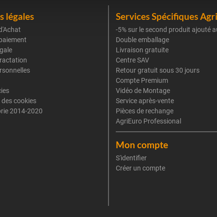
 légales
Services Spécifiques Agr
d'Achat
-5% sur le second produit ajouté a
paiement
Double emballage
gale
Livraison gratuite
tractation
Centre SAV
rsonnelles
Retour gratuit sous 30 jours
Compte Premium
cies
Vidéo de Montage
 des cookies
Service après-vente
rie 2014-2020
Pièces de rechange
AgriEuro Professional
Mon compte
S'identifier
Créer un compte