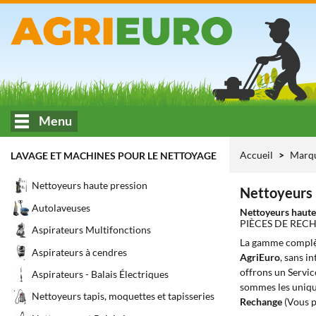
Menu
Accueil
Marq
LAVAGE ET MACHINES POUR LE NETTOYAGE
Nettoyeurs haute pression
Nettoyeurs 
Autolaveuses
Nettoyeurs haute
PIÈCES DE REC
Aspirateurs Multifonctions
La gamme complè
Aspirateurs à cendres
AgriEuro
, sans i
offrons un Servic
Aspirateurs - Balais Électriques
sommes les unique
Nettoyeurs tapis, moquettes et tapisseries
Rechange
(Vous p