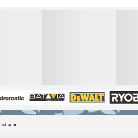
1
1
électionné