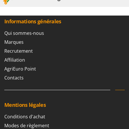
Tondeuses autoportées
Lampacrescia - MGM
Tondeuses débroussailleuses thermiques
Landxcape
Trancheuses
LAR Casalinghi
Informations générales
Trancheuses de sol
Lavor
Qui sommes-nous
Transpalettes
Linea VZ
Marques
Treuils de débardage
Lisam
Recrutement
Tronçonneuses
Lotusgrill
Affiliation
V
M
AgriEuro Point
Vêtements de Sécurité
M.A.I.BO.
Contacts
Vibroculteurs à tracteur
Macom
Macte Ovens
Makita
Mentions légales
MAMMAMIA
Marcato
Conditions d'achat
Marina Systems
Modes de règlement