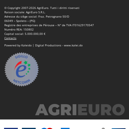
Seven Italy
© Copyright 2007-2026 AgriEuro. Tutti i diritti riservati
Shark
Raison sociale: AgriEuro S.R.L.
Adresse du siège social: Fraz. Petrognano 50/D
Silky
06049 – Spoleto – (PG)
Registre des entreprises de Pérouse – N° de TVA IT01629170547
Simatech
Numéro REA: 150802
Capital social: 5.000.000,00 €
Sirman
Contacts
Skil
Powered by Kaleido | Digital Productions - www.kalei.do
Smartwood
Smeg
Snapper
Solidur
Spice Electronics
Spiralmac
Spring Protezione
Spyro
Stanley