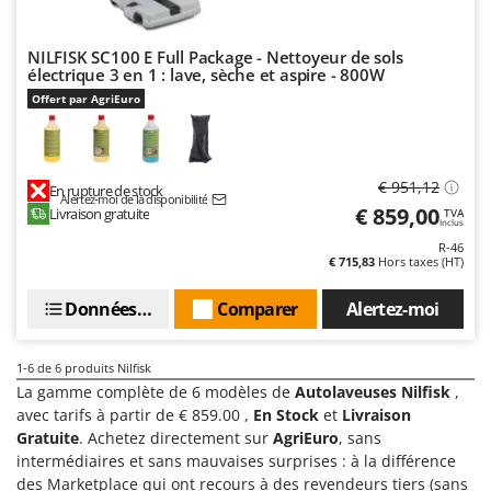
Pulvérisateurs
GRIFO
Pulvérisateurs portés
GVS
NILFISK SC100 E Full Package - Nettoyeur de sols
électrique 3 en 1 : lave, sèche et aspire - 800W
GYS
R
Offert par AgriEuro
Rafraîchisseurs d'air par évaporation
H
Rampes de chargement en aluminium
Hailo
Râpes à fromage électriques
Helvi
€ 951,12
En rupture de stock
Alertez-moi de la disponibilité
Râteaux pour tracteur
€ 859,00
Henx
Livraison gratuite
TVA
Inclus
Remplisseuses
HiKOKI
R-46
€ 715,83
Hors taxes (HT)
Robots nettoyeurs de piscine
Honda
Robots Tondeuses
Données techniques
Comparer
Alertez-moi
I
Rogneuses de souches
Idromatic
Rouleaux pour tracteur
1-6
de 6 produits Nilfisk
Il-Tec
La gamme complète de 6 modèles de
Autolaveuses Nilfisk
,
Imperia
avec tarifs à partir de € 859.00 ,
En Stock
et
Livraison
S
Scies à os
Gratuite
. Achetez directement sur
AgriEuro
, sans
Infaco
intermédiaires et sans mauvaises surprises : à la différence
Scies à Ruban
Intec
des Marketplace qui ont recours à des revendeurs tiers (sans