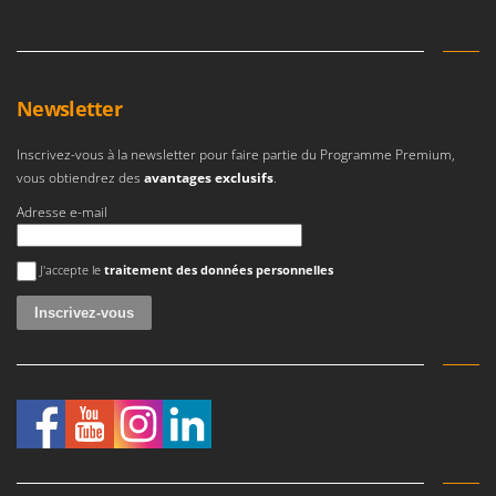
Resto Italia
Ribimex
Ripartrak
Newsletter
Ritter
River Systems
Inscrivez-vous à la newsletter pour faire partie du Programme Premium,
Robomow
vous obtiendrez des
avantages exclusifs
.
Rossofuoco
Adresse e-mail
Rover Pompe
Une erreur est survenue
J'accepte le
traitement des données personnelles
Royal Food
Ryobi
S
S.T.P.
Santos
Sbaraglia
Schnitzer