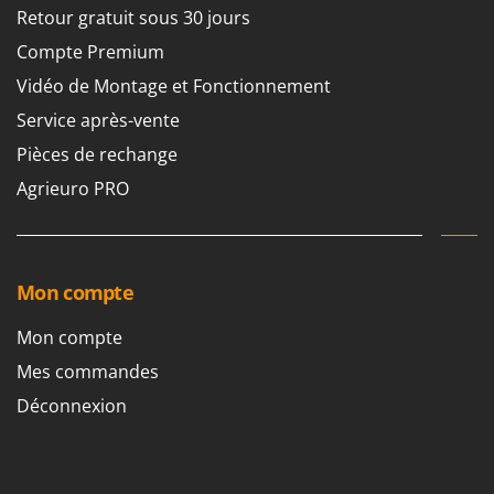
N
New O.M.R.A.
Retour gratuit sous 30 jours
Nilfisk
Compte Premium
Ninja
Vidéo de Montage et Fonctionnement
Novatec
Service après-vente
Novital
Pièces de rechange
NuAir
Agrieuro PRO
NuovaFac
O
Officine Savioli
Mon compte
Oliviero
Mon compte
Olix
Mes commandes
OMA
Déconnexion
Omas
Ompagrill
Ooni