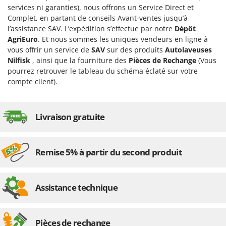
Scies alternatives à batterie
services ni garanties), nous offrons un Service Direct et
Intex
Scies de jardin télescopiques
Complet, en partant de conseils Avant-ventes jusqu’à
Italyco
l’assistance SAV. L’expédition s’effectue par notre
Dépôt
Sécateurs électriques à batterie
ITM
AgriEuro
. Et nous sommes les uniques vendeurs en ligne à
Sécateurs et Échenilloirs manuels
vous offrir un service de
SAV
sur des produits
Autolaveuses
J
Nilfisk
, ainsi que la fourniture des
Pièces de Rechange
(Vous
Sécateurs pneumatiques
JOLLY ITALIA
pourrez retrouver le tableau du schéma éclaté sur votre
Semoirs et Épandeurs d'engrais
compte client).
K
Socs pour tracteur
KAAZ
Souffleurs aspirateurs pour Feuilles
Karcher
Livraison gratuite
Soufreuses - Poudreuses à dos
Kasco
Soufreuses - Poudreuses pour tracteur
Kemper
Remise 5% à partir du second produit
Keter
T
Taille-haies
KitchenAid
Taille-haies à bras pour tracteur
Assistance technique
Komo
Tarières
L
Tondeuses à Gazon
Laica
Pièces de rechange