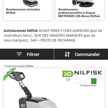
Autolaveuses
Ambrogio Robot
Autolaveuses verticales
Autolaveuses
Autres produits
Annovi Reverberi
Nilfisk
professionnelles à disque
MOYENNES (30-40cm) Nilfisk
ANTHBOT
B
Balayeuses
Archman
Autolaveuses Nilfisk
ACHAT DIRECT CHEZ AGRIEURO (pas de
Bancs de scie pour le bois - Scies à bûches
Arco
revendeurs tiers) , QUE DES GRANDES MARQUES (pas de
Barbecues
Ardes
sous-marques) , SAV + PIÈCES DE RECHANGE
Bennes pour tracteur
Argo
Filtrer
Commander
Brosses pour sols extérieurs
Ariete
Brouettes à moteur
Artus
1-6
de 6 produits Nilfisk
Broyeurs à axe horizontal pour tracteur
Attila
+20 VENDUS
Broyeurs de branches et végétaux
Ausonia
7,9
Butteurs pour tracteur
Awelco
Professionnel
C
B
Chargeurs de batterie - Démarreurs
Baesso
Charrues pour tracteur
Bahco