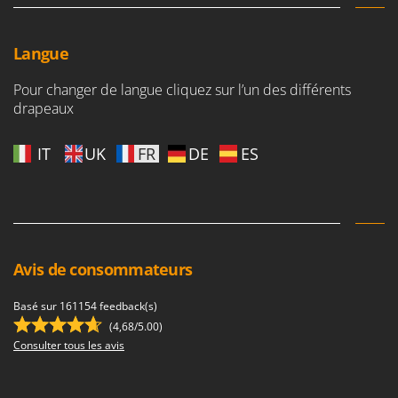
Oriental Koshin
Outdoorchef
Langue
P
Palazzetti
Pour changer de langue cliquez sur l’un des différents
drapeaux
Palumbo Pavi
Partisani
IT
UK
FR
DE
ES
Paterlini
Philips
Pramac
Prismafood
Avis de consommateurs
R
R.G.V.
Basé sur 161154 feedback(s)
Rato
(4,68/5.00)
Consulter tous les avis
Reber
Redback