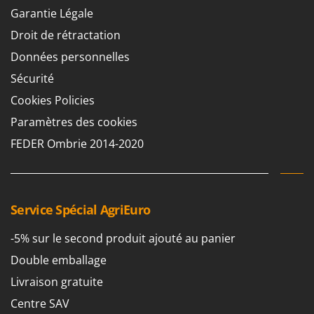
Master
Garantie Légale
Mastercook
Droit de rétractation
Masterpro
Données personnelles
McCulloch
Sécurité
MCH
Cookies Policies
Michelin
Paramètres des cookies
Mille
FEDER Ombrie 2014-2020
Minox
Mockmill
More than chef
Service Spécial AgriEuro
MOSA
-5% sur le second produit ajouté au panier
MOVA
Double emballage
Mowox
Livraison gratuite
MTD
Centre SAV