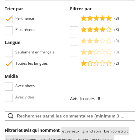
Resto Italia
Trier par
Filtrer par
Ribimex
Pertinence
(3)
Ripartrak
Plus récent
(3)
Ritter
River Systems
(0)
Langue
Robomow
Seulement en français
(0)
Rossofuoco
Toutes les langues
(2)
Rover Pompe
Média
Royal Food
Avec photo
Ryobi
Avec vidéo
Avis trouvés:
8
S
S.T.P.
Santos
Sbaraglia
Filtrer les avis qui nomment:
et sérieux
grand soin
bien construit
Schnitzer
qualité est bonne
part du transporteur
moteur est puissant