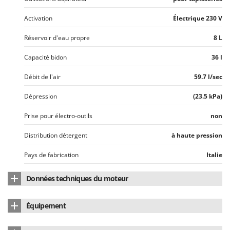
Master
Activation
Électrique 230 V
Mastercook
Masterpro
Réservoir d'eau propre
8 L
McCulloch
Capacité bidon
36 l
MCH
Débit de l'air
59.7 l/sec
Michelin
Dépression
(23.5 kPa)
Mille
Minox
Prise pour électro-outils
non
Mockmill
Distribution détergent
à haute pression
More than chef
Pays de fabrication
Italie
MOSA
MOVA
Données techniques du moteur
Mowox
Nombre de moteurs
1
Équipement
MTD
Puissance nominale (W)
1200 W
Support de câble électrique
oui