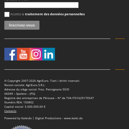
Une erreur est survenue
Accetto la
traitement des données personnelles
© Copyright 2007-2026 AgriEuro. Tutti i diritti riservati
Raison sociale: AgriEuro S.R.L.
Adresse du siège social: Fraz. Petrognano 50/D
06049 – Spoleto – (PG)
Registre des entreprises de Pérouse – N° de TVA IT01629170547
Numéro REA: 150802
Capital social: 5.000.000,00 €
Contacts
Powered by Kaleido | Digital Productions - www.kalei.do