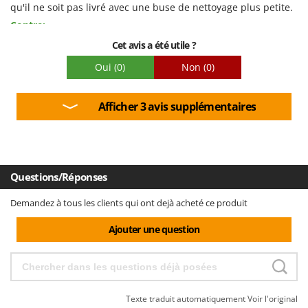
qu'il ne soit pas livré avec une buse de nettoyage plus petite.
Emballage
Contre:
À mon avis, le plastique sous-jacent est un peu léger.
Cet avis a été utile ?
Oui
(0)
Non
(0)
Afficher 3 avis supplémentaires
Questions/Réponses
Demandez à tous les clients qui ont dejà acheté ce produit
Ajouter une question
Texte traduit automatiquement
Voir l'original