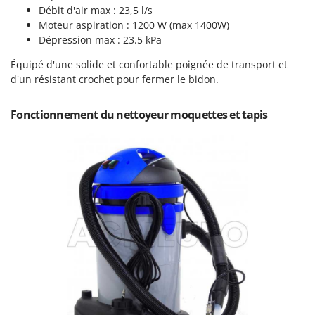
Perches Élagueuses
Débit d'air max : 23,5 l/s
Francini
Pétrins à Spirale
Moteur aspiration : 1200 W (max 1400W)
Dépression max : 23.5 kPa
G
Piscines
G3 Ferrari
Équipé d'une solide et confortable poignée de transport et
Planteuses de pommes de terre pour tracteur
Gardena
d'un résistant crochet pour fermer le bidon.
Plateaux de coupe pour tracteur
Garofalo
Plumeuses
Fonctionnement du nettoyeur moquettes et tapis
GeoTech
Pompes d'irrigation à tracteur
GeoTech Pro
Pompes de transfert
Gierre
Pompes immergées électriques
Ginko - MGM
Postes à souder
Gipeco
Poussoirs à saucisse
Girmi
Power Stations - Batteries - Centrales électriques portables
GRAEF
Presses à pellets
Gre
Pressoirs à fruits
GreenBay
Pressoirs à Raisin
Greenworks