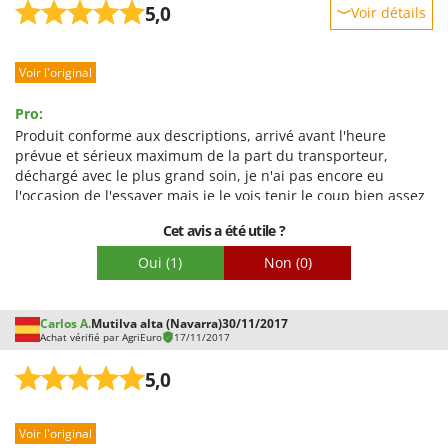
Troy-Bilt
5,0
Voir détails
Robustesse
U
Udor
Voir l'original
Prestations
Unger
Facilité d'utilisation
Pro:
Qualité / Prix
Produit conforme aux descriptions, arrivé avant l'heure
V
prévue et sérieux maximum de la part du transporteur,
Verdemax
Facilité de montage
déchargé avec le plus grand soin, je n'ai pas encore eu
Vesco
Emballage
l'occasion de l'essayer mais je le vois tenir le coup bien assez
Volpi
Cet avis a été utile ?
W
Oui
(1)
Non
(0)
Waldner
Weber
Carlos A.
Mutilva alta (Navarra)
30/11/2017
WIDU
Achat vérifié par AgriEuro
17/11/2017
Wiper EcoRobot
5,0
Wolf Garten
Wortex
Voir l'original