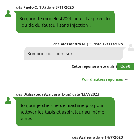
dès
Paolo
C.
(PA)
date
8/11/2025
Bonjour, le modèle 4200L peut-il aspirer du
liquide du fauteuil sans injection ?
dès
Alessandro
M.
(IS)
date
12/11/2025
Bonjour, oui, bien sûr.
Oui
(0)
Cette réponse a été utile ?
Voir d'autres réponses
dès
Utilisateur AgriEuro
(Lyon)
date
13/7/2023
Bonjour je cherche de machine pro pour
nettoyer les tapis et aspirateur au même
temps
dès
Agrieuro
date
14/7/2023