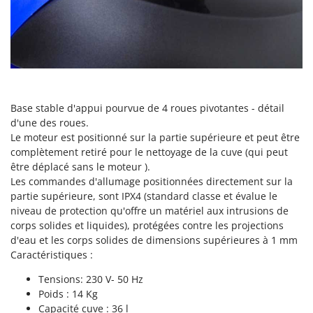
Machines pour la transformation des fruits
Famur
Machines sous vide
FARMER
Motobineuses
FBC
Motoculteurs
Ferrari Group
Motofaucheuses
Ferroni
Base stable d'appui pourvue de 4 roues pivotantes - détail
Motopompes pour irrigation
Ferrua
d'une des roues.
Moulins à céréales électriques
FIAC
Le moteur est positionné sur la partie supérieure et peut être
Moulins à farine
complètement retiré pour le nettoyage de la cuve (qui peut
FIEM
être déplacé sans le moteur ).
Fimar
Les commandes d'allumage positionnées directement sur la
N
Nettoyeurs et Balais à vapeur
partie supérieure, sont IPX4 (standard classe et évalue le
FINI
niveau de protection qu'offre un matériel aux intrusions de
Nettoyeurs haute pression
Fiorentini
corps solides et liquides), protégées contre les projections
Nettoyeurs tapis, moquettes et tapisseries
d'eau et les corps solides de dimensions supérieures à 1 mm
Fiskars
Caractéristiques :
Flymo
P
Peignes vibreurs et Secoueurs à olives
Tensions: 230 V- 50 Hz
Fontana Forni
Poids : 14 Kg
Pelles rétros pour tracteur
Forest Master
Capacité cuve : 36 l