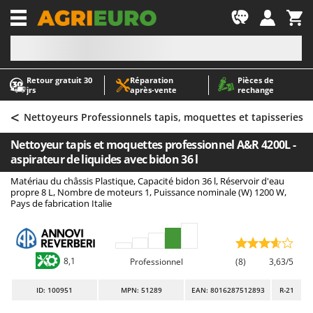
-1
Retour gratuit 30
Réparation
Pièces de
A
A
jrs
après‑vente
rechange
Abris de jardin
ABAC
<
Accessoires pour tracteurs tondeuses autoportés
AgriEuro Premium
Nettoyeurs Professionnels tapis, moquettes et tapisseries
Aérateurs Scarificateurs pour gazon
AgriEuro TOP-LINE
Nettoyeur tapis et moquettes professionnel A&R 4200L -
Arracheuses de pommes de terre pour tracteur
AGT
aspirateur de liquides avec bidon 36 l
Aspirateurs - Balais Électriques
Aima
Matériau du châssis Plastique, Capacité bidon 36 l, Réservoir d'eau
propre 8 L, Nombre de moteurs 1, Puissance nominale (W) 1200 W,
Aspirateurs à cendres
Airmec
Pays de fabrication Italie
Aspirateurs à feuilles sur roues
AL-KO
Aspirateurs de piscine
ALA 2000
Aspirateurs Multifonctions
Alce
8,1
Professionnel
(8)
3,63/5
Atomiseurs agricoles pour tracteurs
Alpina
ID
: 100951
MPN: 51289
EAN: 8016287512893
R-21
Atomiseurs pour traitements
Ama