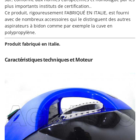
Groupes électrogènes
plus importants instituts de certification..
E
Ce produit, rigoureusement FABRIQUÉ EN ITALIE, est fourni
Gyrobroyeurs à lame pour tracteur
EcoFlow
avec de nombreux accessoires qui le distinguent des autres
Edilmark
aspirateurs à bidon comme par exemple la cuve en
H
Haches - Cognées et Hachettes
polypropylène.
Effeuno
Hachoirs à viande
Einhell
Produit fabriqué en Italie.
Herses à Dents
Elegen
Herses Rotatives
Caractéristiques techniques et Moteur
Energy Gruppi
Enotecnica Pillan
L
Lames à neige
Eschenfelder
Lames niveleuses pour tracteur
EuroMech
Lave-vitres
Eurosystems
Lieuses électriques pour vignes
F
FAC
M
Machines à pâtes
Fama Industrie
Machines de nettoyage pour panneaux photovoltaïques et surfaces vitrées
Famag