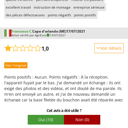
Seven Italy
excellent travail
instruction de montage
entreprise sérieuse
Shark
des pièces défectueuses
points négatifs
points positifs
Silky
Simatech
Francesco C.
Capo d'orlando (ME)
17/07/2021
Achat vérifié par AgriEuro
13/07/2021
Sirman
Skil
1,0
Voir détails
Smartwood
Robustesse
Smeg
Voir l'original
Prestations
Snapper
Facilité d'utilisation
Points positifs : Aucun. Points négatifs : À la réception,
Solidur
Qualité / Prix
l'appareil fuyait par le bas. J'ai demandé un échange ; ils ont
Spice Electronics
exigé des photos et des vidéos, et ont douté de ma parole. Ils
Facilité de montage
m'en ont envoyé un autre, et j'ai de nouveau demandé un
Spiralmac
Emballage
échange car la base filetée du bouchon avait été réparée avec
Spring Protezione
du mastic. Ils ont alors déclaré ne pas pouvoir le remplacer
Cet avis a été utile ?
en raison d'un défaut de fabrication mineur. J'ai demandé un
Spyro
remboursement et souhaite renvoyer le produit. Ils ne
Oui
(10)
Non
(0)
Stanley
répondent pas à ma demande. Je rencontre toujours des