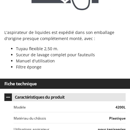
Tondeuses autoportées
Lampacrescia - MGM
Tondeuses débroussailleuses thermiques
Landxcape
Trancheuses
LAR Casalinghi
Trancheuses de sol
Lavor
L'aspirateur de liquides est expédié dans son emballage
Transpalettes
Linea VZ
d'origine presque complètement monté, avec :
Treuils de débardage
Lisam
Tuyau flexible 2,50 m.
Tronçonneuses
Suceur de lavage complet pour fauteuils
Lotusgrill
Manuel d'utilisation
V
Filtre éponge
M
Vêtements de Sécurité
M.A.I.BO.
Vibroculteurs à tracteur
Macom
Fiche technique
Macte Ovens
Caractéristiques du produit
Makita
MAMMAMIA
Modèle
4200L
Marcato
Matériau du châssis
Plastique
Marina Systems
Utilisations aspirateur
pour tapisseries