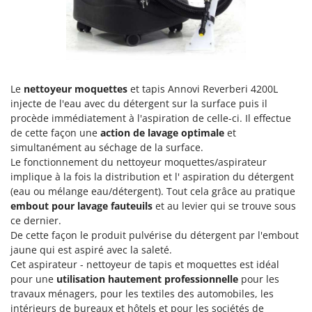
Pulvérisateurs
GRIFO
Pulvérisateurs portés
GVS
GYS
R
Rafraîchisseurs d'air par évaporation
H
Rampes de chargement en aluminium
Le
nettoyeur moquettes
et tapis Annovi Reverberi 4200L
Hailo
injecte de l'eau avec du détergent sur la surface puis il
Râpes à fromage électriques
Helvi
procède immédiatement à l'aspiration de celle-ci. Il effectue
Râteaux pour tracteur
de cette façon une
action de lavage optimale
et
Henx
simultanément au séchage de la surface.
Remplisseuses
HiKOKI
Le fonctionnement du nettoyeur moquettes/aspirateur
Robots nettoyeurs de piscine
implique à la fois la distribution et l' aspiration du détergent
Honda
(eau ou mélange eau/détergent). Tout cela grâce au pratique
Robots Tondeuses
embout pour lavage fauteuils
et au levier qui se trouve sous
I
Rogneuses de souches
Idromatic
ce dernier.
Rouleaux pour tracteur
De cette façon le produit pulvérise du détergent par l'embout
Il-Tec
jaune qui est aspiré avec la saleté.
Imperia
S
Cet aspirateur - nettoyeur de tapis et moquettes est idéal
Scies à os
pour une
utilisation hautement professionnelle
pour les
Infaco
travaux ménagers, pour les textiles des automobiles, les
Scies à Ruban
Intec
intérieurs de bureaux et hôtels et pour les sociétés de