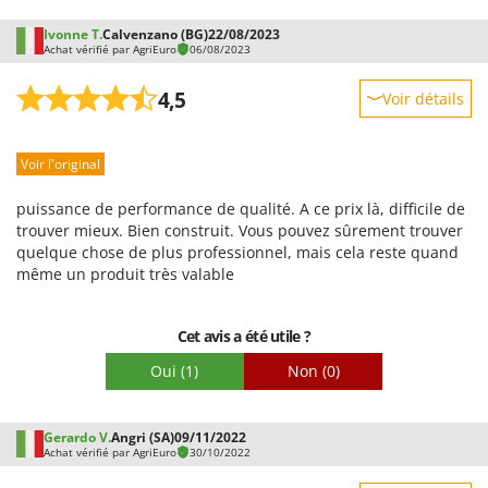
difficultés et le problème n'est toujours pas résolu.
Stiga
Ivonne T.
Calvenzano (BG)
22/08/2023
Stocker
Achat vérifié par AgriEuro
06/08/2023
Sunseeker
4,5
Voir détails
T
Robustesse
Tecla
Voir l'original
Prestations
TecnoGen
Facilité d'utilisation
Tellarini Pompe
puissance de performance de qualité. A ce prix là, difficile de
Qualité / Prix
trouver mieux. Bien construit. Vous pouvez sûrement trouver
Telwin
quelque chose de plus professionnel, mais cela reste quand
Facilité de montage
Tenco
même un produit très valable
Emballage
Tineco
Cet avis a été utile ?
Titania
Tornado
Oui
(1)
Non
(0)
Tre Spade
Trev - Abrek - TecnoVIR
Gerardo V.
Angri (SA)
09/11/2022
Achat vérifié par AgriEuro
30/10/2022
Trotec