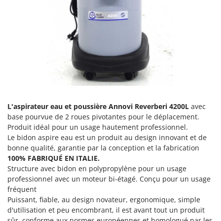
Comet
F
Fendeuses à bois
Cresco
Filets pour la Récolte des olives
Cruccolini
Filtres pour vin et huile
CTEK
Floconneuses
D
Fouloirs - Égrappoirs
Dal Degan
Fourches pour tracteur
DCG
L'aspirateur eau et poussière Annovi Reverberi 4200L
avec
Fours d'extérieur - intérieur pour pizza et cuisine
Deca
base pourvue de 2 roues pivotantes pour le déplacement.
Fours électriques
DeWalt
Produit idéal pour un usage hautement professionnel.
Le bidon aspire eau est un produit au design innovant et de
Fraises à neige
Di Martino
bonne qualité, garantie par la conception et la fabrication
Fraises rotatives pour tracteur
Diavola Pro
100% FABRIQUÉ EN ITALIE.
Friteuses sans huile
Structure avec bidon en polypropylène pour un usage
Diesse
professionnel avec un moteur bi-étagé. Conçu pour un usage
Docma
fréquent
G
Générateurs d'air chaud
Puissant, fiable, au design novateur, ergonomique, simple
Dominion
d'utilisation et peu encombrant, il est avant tout un produit
Godets à terre basculants pour tracteur
Dreame
sûr, conforme aux normes européennes et homologué par les