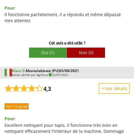
Worx
Pour:
Il fonctionne parfaitement, il a répondu et même dépassé
Y
Yard Force
mes attentes
Z
Zanon
Cet avis a été utile ?
Zephir
Oui
(1)
Non
(0)
ZGrills
Zodiac
Alain D.
Montelabbate (PU)
03/08/2021
Zomax
Achat vérifié par AgriEuro
22/07/2021
4,3
Voir détails
Robustesse
Voir l'original
Prestations
Facilité d'utilisation
Pour:
Qualité / Prix
Excellent nettoyant pour tapis, il fonctionne très bien en
nettoyant efficacement l'intérieur de la machine. Dommage
Facilité de montage