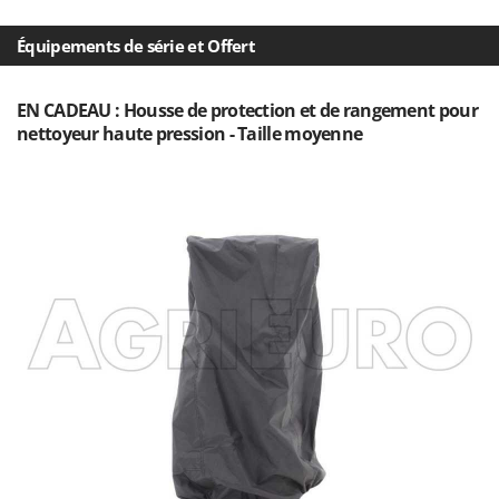
N
New O.M.R.A.
Équipements de série et Offert
Nilfisk
Ninja
EN CADEAU : Housse de protection et de rangement pour
Novatec
nettoyeur haute pression - Taille moyenne
Novital
NuAir
NuovaFac
O
Officine Savioli
Oliviero
Olix
OMA
Omas
Ompagrill
Ooni