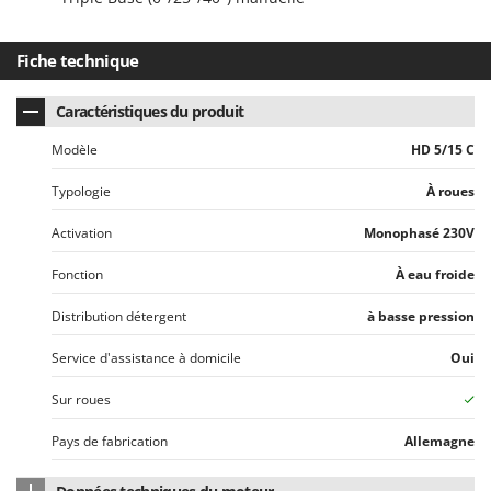
Seven Italy
Shark
Fiche technique
Silky
Simatech
Caractéristiques du produit
Sirman
Modèle
HD 5/15 C
Skil
Typologie
À roues
Smartwood
Activation
Monophasé 230V
Smeg
Snapper
Fonction
À eau froide
Solidur
Distribution détergent
à basse pression
Spice Electronics
Service d'assistance à domicile
Oui
Spiralmac
Sur roues
Spring Protezione
Spyro
Pays de fabrication
Allemagne
Stanley