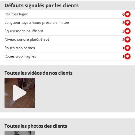
Worx
Défauts signalés par les clients
Pas très léger
6
Y
Yard Force
Longueur tuyau haute pression limitée
3
Équipement insuffisant
3
Z
Zanon
Niveau sonore plutôt élevé
2
Zephir
Roues trop petites
1
ZGrills
Roues trop fragiles
1
Zodiac
Toutes les vidéos de nos clients
Zomax
Toutes les photos des clients