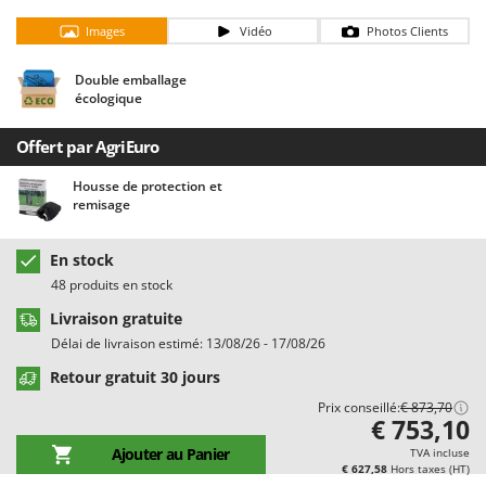
Chaudrons électriques pour polenta
Barbieri
Images
Vidéo
Photos Clients
Cisailles à gazon à batterie
Batavia
Cisailles taille-haies manuelles
Benassi
Double emballage
écologique
Climatiseurs
Beper
Compresseurs d'air électriques
Berkel
Offert par AgriEuro
Compresseurs pour la récolte des olives et la taille
Bernardi
Housse de protection et
remisage
Coupe-bordures - Trimmers
Bertolini Pumps
Coupe-branches
Besser Vacuum
En stock
Couveuses à œufs
Bestway
48 produits en stock
Cultivateurs Tiller à ressorts - Extirpateurs
Beta tools
Livraison gratuite
Bissell
Délai de livraison estimé: 13/08/26 - 17/08/26
D
Débroussailleuses
Black & Decker
Retour gratuit 30 jours
Décompacteurs agricoles
BlackStone
Prix conseillé:
€ 873,70
€ 753,10
Découpeurs plasma
Blue Bird
Ajouter au Panier
TVA incluse
Déplaqueuses de gazon
Bomet
€ 627,58
Hors taxes (HT)