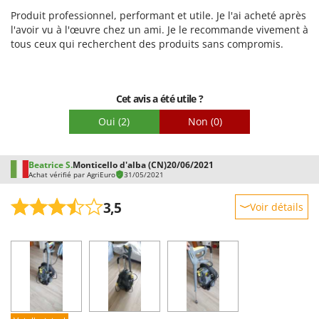
Facilité d'utilisation
Produit professionnel, performant et utile. Je l'ai acheté après
Qualité / Prix
l'avoir vu à l'œuvre chez un ami. Je le recommande vivement à
tous ceux qui recherchent des produits sans compromis.
Facilité de montage
Emballage
Cet avis a été utile ?
Oui
(2)
Non
(0)
Beatrice S.
Monticello d'alba (CN)
20/06/2021
Achat vérifié par AgriEuro
31/05/2021
3,5
Voir détails
Robustesse
Prestations
Facilité d'utilisation
Qualité / Prix
Facilité de montage