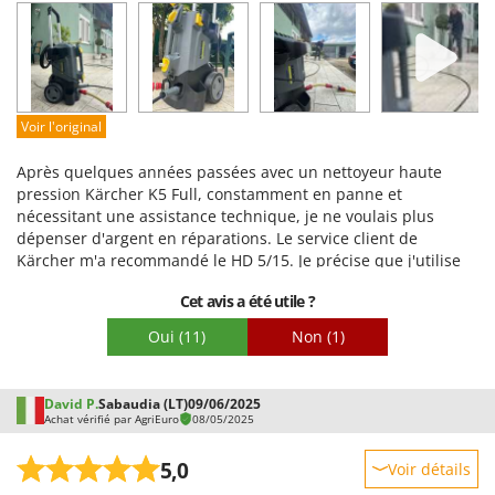
Prestations
Facilité d'utilisation
Qualité / Prix
Facilité de montage
Voir l'original
Emballage
Après quelques années passées avec un nettoyeur haute
pression Kärcher K5 Full, constamment en panne et
nécessitant une assistance technique, je ne voulais plus
dépenser d'argent en réparations. Le service client de
Kärcher m'a recommandé le HD 5/15. Je précise que j'utilise
ce nettoyeur 4 à 5 fois par an pour l'extérieur de ma maison,
Cet avis a été utile ?
les volets et le mobilier de jardin. Un modèle pour particuliers
aurait donc été un choix judicieux. Je recommande plutôt
Oui
(11)
Non
(1)
d'opter pour un modèle professionnel, sans fioritures
marketing, qui excelle dans sa fonction principale. Le HD 5/15
pèse deux fois plus lourd, est silencieux et est fabriqué avec
David P.
Sabaudia (LT)
09/06/2025
des matériaux très différents de ceux du K5. Il est efficace et
Achat vérifié par AgriEuro
08/05/2025
performant. C'est tout ce qu'il faut. On peut ajouter des
accessoires au besoin, mais il s'agit avant tout d'une machine
5,0
Voir détails
professionnelle. Personnellement, j'utilise l'eau de mon puits