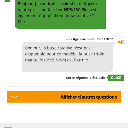
Bonjour, je voudrais savoir si le nettoyeur
haute pression Karcher HD5/15C Plus est
également équipé d'une buse rotative ?
Merci
dès
Agrieuro
date
25/1/2022
Bonjour, la buse rotative n'est pas
disponible pour ce modèle. la buse triple
manuelle (0°/25°/40°) est fournie.
Oui
(2)
Cette réponse a été utile ?
Afficher d'autres questions