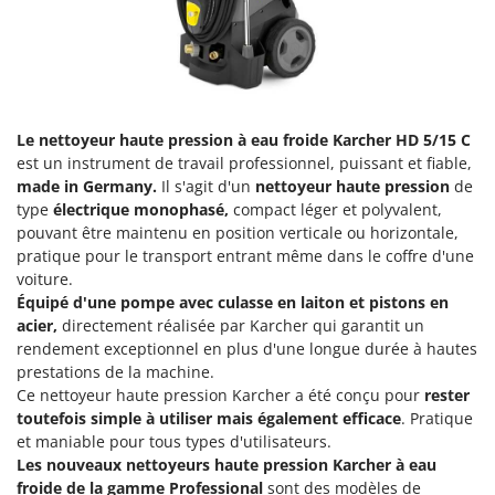
Groupes électrogènes
E
Gyrobroyeurs à lame pour tracteur
EcoFlow
Edilmark
H
Haches - Cognées et Hachettes
Effeuno
Le nettoyeur haute pression à eau froide
Karcher
HD 5/15 C
Hachoirs à viande
Einhell
est un instrument de travail professionnel, puissant et fiable,
Herses à Dents
Elegen
made in Germany.
Il s'agit d'un
nettoyeur haute pression
de
Herses Rotatives
type
électrique monophasé,
compact léger et polyvalent,
Energy Gruppi
pouvant être maintenu en position verticale ou horizontale,
Enotecnica Pillan
pratique pour le transport entrant même dans le coffre d'une
L
Lames à neige
voiture.
Eschenfelder
Équipé d'une pompe avec culasse en laiton et pistons en
Lames niveleuses pour tracteur
EuroMech
acier,
directement réalisée par Karcher qui garantit un
Lave-vitres
Eurosystems
rendement exceptionnel en plus d'une longue durée à hautes
prestations de la machine.
Lieuses électriques pour vignes
Ce nettoyeur haute pression Karcher a été conçu pour
rester
F
FAC
toutefois simple à utiliser mais également efficace
. Pratique
M
Machines à pâtes
et maniable pour tous types d'utilisateurs.
Fama Industrie
Les nouveaux nettoyeurs haute pression Karcher à eau
Machines de nettoyage pour panneaux photovoltaïques et surfaces vitrées
Famag
froide de la gamme Professional
sont des modèles de