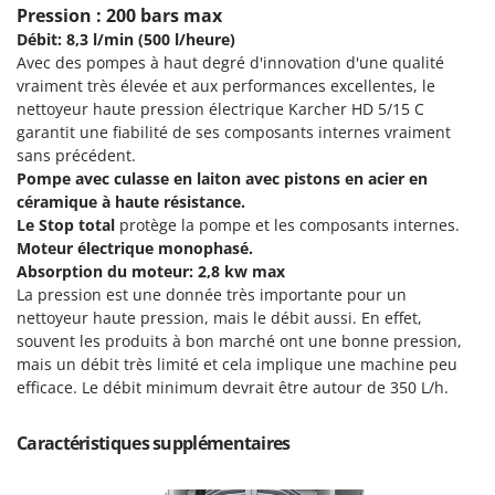
Pulvérisateurs
Pression : 200 bars max
GRIFO
Débit: 8,3 l/min (500 l/heure)
Pulvérisateurs portés
GVS
Avec des pompes à haut degré d'innovation d'une qualité
GYS
vraiment très élevée et aux performances excellentes, le
R
Rafraîchisseurs d'air par évaporation
nettoyeur haute pression électrique Karcher HD 5/15 C
garantit une fiabilité de ses composants internes vraiment
H
Rampes de chargement en aluminium
Hailo
sans précédent.
Râpes à fromage électriques
Pompe avec culasse en laiton avec pistons en acier en
Helvi
céramique à haute résistance.
Râteaux pour tracteur
Henx
Le Stop total
protège la pompe et les composants internes.
Remplisseuses
HiKOKI
Moteur électrique monophasé.
Robots nettoyeurs de piscine
Absorption du moteur: 2,8 kw max
Honda
La pression est une donnée très importante pour un
Robots Tondeuses
nettoyeur haute pression, mais le débit aussi. En effet,
I
Rogneuses de souches
souvent les produits à bon marché ont une bonne pression,
Idromatic
mais un débit très limité et cela implique une machine peu
Rouleaux pour tracteur
Il-Tec
efficace. Le débit minimum devrait être autour de 350 L/h.
Imperia
S
Scies à os
Caractéristiques supplémentaires
Infaco
Scies à Ruban
Intec