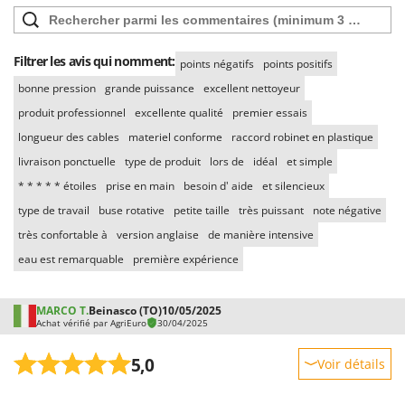
Filtrer les avis qui nomment:
points négatifs
points positifs
bonne pression
grande puissance
excellent nettoyeur
produit professionnel
excellente qualité
premier essais
longueur des cables
materiel conforme
raccord robinet en plastique
livraison ponctuelle
type de produit
lors de
idéal
et simple
* * * * * étoiles
prise en main
besoin d' aide
et silencieux
type de travail
buse rotative
petite taille
très puissant
note négative
très confortable à
version anglaise
de manière intensive
eau est remarquable
première expérience
MARCO T.
Beinasco (TO)
10/05/2025
Achat vérifié par AgriEuro
30/04/2025
5,0
Voir détails
Robustesse