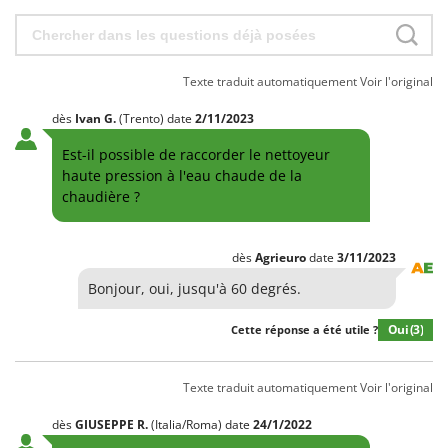
Texte traduit automatiquement
Voir l'original
dès
Ivan
G.
(Trento)
date
2/11/2023
Est-il possible de raccorder le nettoyeur
haute pression à l'eau chaude de la
chaudière ?
dès
Agrieuro
date
3/11/2023
Bonjour, oui, jusqu'à 60 degrés.
Oui
(3)
Cette réponse a été utile ?
Texte traduit automatiquement
Voir l'original
dès
GIUSEPPE
R.
(Italia/Roma)
date
24/1/2022