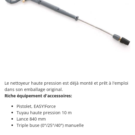
Master
Mastercook
Masterpro
McCulloch
MCH
Michelin
Mille
Minox
Mockmill
Le nettoyeur haute pression est déjà monté et prêt à l'emploi
More than chef
dans son emballage original.
MOSA
Riche équipement d'accessoires:
MOVA
Pistolet,
EASY!Force
Mowox
Tuyau haute pression 10 m
Lance 840 mm
MTD
Triple buse (0°/25°/40°) manuelle