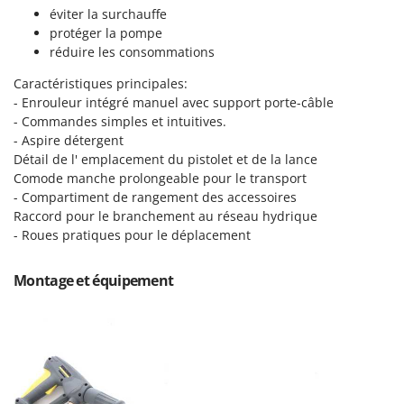
Tondeuses autoportées
Lampacrescia - MGM
éviter la surchauffe
Tondeuses débroussailleuses thermiques
protéger la pompe
Landxcape
réduire les consommations
Trancheuses
LAR Casalinghi
Caractéristiques principales:
Trancheuses de sol
Lavor
- Enrouleur intégré manuel avec support porte-câble
Transpalettes
Linea VZ
- Commandes simples et intuitives.
Treuils de débardage
- Aspire détergent
Lisam
Détail de l' emplacement du pistolet et de la lance
Tronçonneuses
Lotusgrill
Comode manche prolongeable pour le transport
- Compartiment de rangement des accessoires
V
M
Raccord pour le branchement au réseau hydrique
Vêtements de Sécurité
M.A.I.BO.
- Roues pratiques pour le déplacement
Vibroculteurs à tracteur
Macom
Macte Ovens
Montage et équipement
Makita
MAMMAMIA
Marcato
Marina Systems