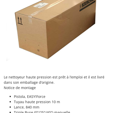
Resto Italia
Ribimex
Ripartrak
Ritter
River Systems
Robomow
Rossofuoco
Rover Pompe
Royal Food
Ryobi
Le nettoyeur haute pression est prêt à l’emploi et il est livré
S
dans son emballage d’origine.
S.T.P.
Notice de montage
Santos
Pistola,
EASY!Force
Sbaraglia
Tuyau haute pression 10 m
Lance, 840 mm
Schnitzer
Triple Buse (0°/25°/40°) manuelle