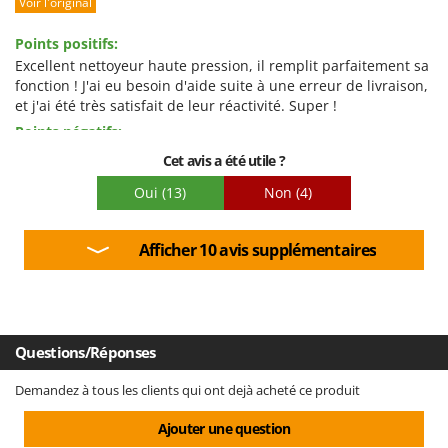
Voir l'original
Emballage
Points positifs:
Excellent nettoyeur haute pression, il remplit parfaitement sa
fonction ! J'ai eu besoin d'aide suite à une erreur de livraison,
et j'ai été très satisfait de leur réactivité. Super !
Points négatifs:
La livraison a été catastrophique, et je le signale ! Le colis est
Cet avis a été utile ?
arrivé ouvert, endommagé et sans palette. Heureusement,
Oui
(13)
Non
(4)
tout était à l'intérieur et le nettoyeur haute pression
fonctionne. Je ne blâme pas Agrieuro, mais le livreur… quelle
horreur ! Il vaudrait mieux éviter de faire appel à des
Afficher 10 avis supplémentaires
transporteurs comme celui-ci… surtout qu'ils ont abandonné
le colis et se sont enfuis, m'empêchant même de signer le
bon de livraison avec des réserves.
Questions/Réponses
Demandez à tous les clients qui ont dejà acheté ce produit
Ajouter une question