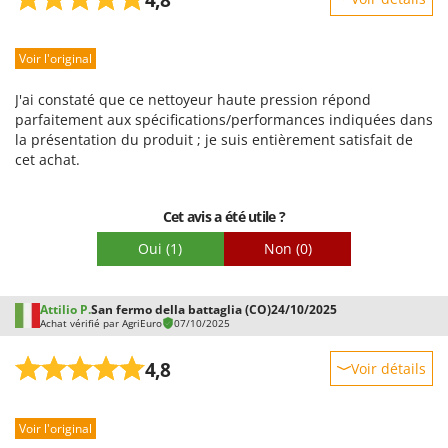
4,8
Robustesse
Voir l'original
Prestations
Facilité d'utilisation
J'ai constaté que ce nettoyeur haute pression répond
Qualité / Prix
parfaitement aux spécifications/performances indiquées dans
la présentation du produit ; je suis entièrement satisfait de
Facilité de montage
cet achat.
Emballage
Cet avis a été utile ?
Oui
(1)
Non
(0)
Attilio P.
San fermo della battaglia (CO)
24/10/2025
Achat vérifié par AgriEuro
07/10/2025
4,8
Voir détails
Robustesse
Voir l'original
Prestations