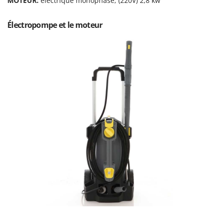
MOTEUR:
électrique monophasé, (220V) 2,8 kw
Perches Élagueuses
Francini
Pétrins à Spirale
Électropompe et le moteur
G
Piscines
G3 Ferrari
Planteuses de pommes de terre pour tracteur
Gardena
Plateaux de coupe pour tracteur
Garofalo
Plumeuses
GeoTech
Pompes d'irrigation à tracteur
GeoTech Pro
Pompes de transfert
Gierre
Pompes immergées électriques
Ginko - MGM
Postes à souder
Gipeco
Poussoirs à saucisse
Girmi
Power Stations - Batteries - Centrales électriques portables
GRAEF
Presses à pellets
Gre
Pressoirs à fruits
GreenBay
Pressoirs à Raisin
Greenworks