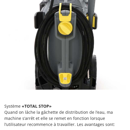
Scies alternatives à batterie
Intex
Scies de jardin télescopiques
Italyco
Sécateurs électriques à batterie
ITM
Sécateurs et Échenilloirs manuels
J
Sécateurs pneumatiques
JOLLY ITALIA
Semoirs et Épandeurs d'engrais
K
Socs pour tracteur
KAAZ
Souffleurs aspirateurs pour Feuilles
Karcher
Soufreuses - Poudreuses à dos
Kasco
Soufreuses - Poudreuses pour tracteur
Kemper
Keter
T
Taille-haies
KitchenAid
Taille-haies à bras pour tracteur
Système
«TOTAL STOP»
Komo
Quand on lâche la gâchette de distribution de l’eau, ma
Tarières
machine s’arrêt et elle se remet en fonction lorsque
L
Tondeuses à Gazon
l’utilisateur recommence à travailler. Les avantages sont:
Laica