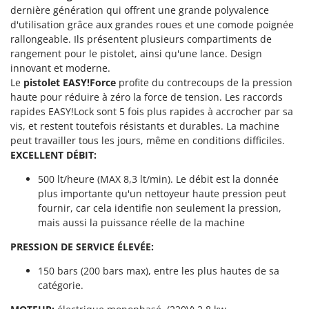
Machines pour la transformation des fruits
dernière génération qui offrent une grande polyvalence
Famur
d'utilisation grâce aux grandes roues et une comode poignée
Machines sous vide
FARMER
rallongeable. Ils présentent plusieurs compartiments de
Motobineuses
FBC
rangement pour le pistolet, ainsi qu'une lance. Design
Motoculteurs
innovant et moderne.
Ferrari Group
Le
pistolet EASY!Force
profite du contrecoups de la pression
Motofaucheuses
Ferroni
haute pour réduire à zéro la force de tension. Les raccords
Motopompes pour irrigation
rapides E
ASY!Lock
sont 5 fois plus rapides à accrocher par sa
Ferrua
vis, et restent toutefois résistants et durables. La machine
Moulins à céréales électriques
FIAC
peut travailler tous les jours, même en conditions difficiles.
Moulins à farine
EXCELLENT DÉBIT:
FIEM
Fimar
500 lt/heure (MAX 8,3 lt/min). Le débit est la donnée
N
Nettoyeurs et Balais à vapeur
plus importante qu'un nettoyeur haute pression peut
FINI
fournir, car cela identifie non seulement la pression,
Nettoyeurs haute pression
Fiorentini
mais aussi la puissance réelle de la machine
Nettoyeurs tapis, moquettes et tapisseries
Fiskars
PRESSION DE SERVICE ÉLEVÉE:
Flymo
P
150 bars (200 bars max), entre les plus hautes de sa
Peignes vibreurs et Secoueurs à olives
Fontana Forni
catégorie.
Pelles rétros pour tracteur
Forest Master