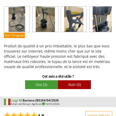
grâce à une pompe auto-amorçante et j'ai ajouté un filtre de
Robustesse
protection, même si la machine possède déjà son propre filtre
Prestations
d'entrée. Attention, la traduction du manuel italien n'est pas
toujours fidèle ; je recommande de se référer à la version
Facilité d'utilisation
anglaise. Pour le reste (achat, livraison et emballage), aucun
Qualité / Prix
problème. Je recommande d'investir un peu plus dans une
Facilité de montage
machine de très bonne qualité. La K5 était une piètre
Voir l'original
rinceuse en comparaison.
Emballage
Produit de qualité à un prix imbattable, le plus bas que vous
trouverez sur internet, même moins cher que sur le site
officiel. Le nettoyeur haute pression est fabriqué avec des
matériaux très robustes, le tuyau de la lance est en matériau
souple de qualité professionnelle, et le pistolet est très
maniable et facile à utiliser. Le réglage du jet est un peu
Cet avis a été utile ?
délicat, mais son principal atout est son fonctionnement très
silencieux. Je le recommande à ceux qui utilisent l'appareil de
Oui
(3)
Non
(0)
manière intensive et prolongée.
Luigi M.
Bariano (BG)
04/04/2026
Achat vérifié par AgriEuro
16/03/2026
Voir détails