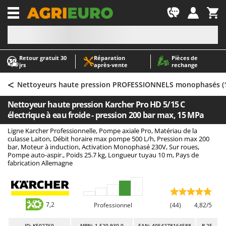
-1
Retour gratuit 30
Réparation
Pièces de
A
A
jrs
après‑vente
rechange
Abris de jardin
ABAC
<
Accessoires pour tracteurs tondeuses autoportés
AgriEuro Premium
Nettoyeurs haute pression PROFESSIONNELS monophasés (1
Aérateurs Scarificateurs pour gazon
AgriEuro TOP-LINE
Nettoyeur haute pression Karcher Pro HD 5/15 C
Arracheuses de pommes de terre pour tracteur
AGT
électrique à eau froide - pression 200 bar max, 15 MPa
Aspirateurs - Balais Électriques
Aima
Ligne Karcher Professionnelle, Pompe axiale Pro, Matériau de la
culasse Laiton, Débit horaire max pompe 500 L/h, Pression max 200
Aspirateurs à cendres
Airmec
bar, Moteur à induction, Activation Monophasé 230V, Sur roues,
Pompe auto-aspir., Poids 25.7 kg, Longueur tuyau 10 m, Pays de
Aspirateurs à feuilles sur roues
AL-KO
fabrication Allemagne
Aspirateurs de piscine
ALA 2000
Aspirateurs Multifonctions
Alce
Atomiseurs agricoles pour tracteurs
Alpina
7,2
Professionnel
(44)
4,82/5
Atomiseurs pour traitements
Ama
ID
: K502760
MPN: 1.520-930.0
EAN: 4054278164588
R-25