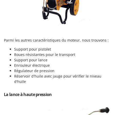
Scies alternatives à batterie
Intex
Scies de jardin télescopiques
Italyco
Sécateurs électriques à batterie
ITM
Sécateurs et Échenilloirs manuels
J
Sécateurs pneumatiques
JOLLY ITALIA
Semoirs et Épandeurs d'engrais
Parmi les autres caractéristiques du moteur, nous trouvons :
K
Socs pour tracteur
KAAZ
Support pour pistolet
Roues résistantes pour le transport
Souffleurs aspirateurs pour Feuilles
Karcher
Support pour lance
Soufreuses - Poudreuses à dos
Kasco
Enrouleur électrique
Soufreuses - Poudreuses pour tracteur
Régulateur de pression
Kemper
Réservoir d'huile avec jauge pour vérifier le niveau
Keter
d'huile
T
Taille-haies
KitchenAid
Taille-haies à bras pour tracteur
La lance à haute pression
Komo
Tarières
L
Tondeuses à Gazon
Laica