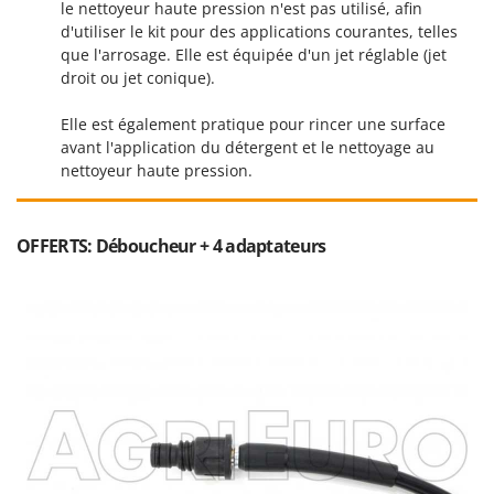
le nettoyeur haute pression n'est pas utilisé, afin
Oriental Koshin
d'utiliser le kit pour des applications courantes, telles
Outdoorchef
que l'arrosage. Elle est équipée d'un jet réglable (jet
droit ou jet conique).
P
Palazzetti
Elle est également pratique pour rincer une surface
Palumbo Pavi
avant l'application du détergent et le nettoyage au
nettoyeur haute pression.
Partisani
Paterlini
Philips
OFFERTS: Déboucheur + 4 adaptateurs
Pramac
Prismafood
R
R.G.V.
Rato
Reber
Redback