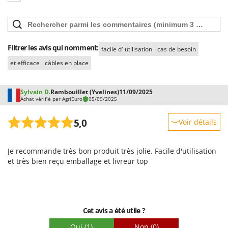
Filtrer les avis qui nomment:
facile d' utilisation
cas de besoin
et efficace
câbles en place
Sylvain D.
Rambouillet (Yvelines)
11/09/2025
Achat vérifié par AgriEuro
05/09/2025
5,0
Voir détails
Robustesse
Je recommande très bon produit très jolie. Facile d'utilisation
Prestations
et très bien reçu emballage et livreur top
Facilité d'utilisation
Qualité / Prix
Facilité de montage
Cet avis a été utile ?
Emballage
Oui
(1)
Non
(0)