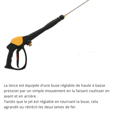
Tondeuses autoportées
Lampacrescia - MGM
Tondeuses débroussailleuses thermiques
Landxcape
Trancheuses
LAR Casalinghi
Trancheuses de sol
Lavor
Transpalettes
Linea VZ
Treuils de débardage
Lisam
Tronçonneuses
Lotusgrill
V
M
Vêtements de Sécurité
M.A.I.BO.
Vibroculteurs à tracteur
Macom
Macte Ovens
La lance est équipée d'une buse réglable de haute à basse
Makita
pression par un simple mouvement en la faisant coulisser en
MAMMAMIA
avant et en arrière .
Tandis que le jet est réglable en tournant la buse, cela
Marcato
agrandit ou rétrécit les deux lames de fer.
Marina Systems