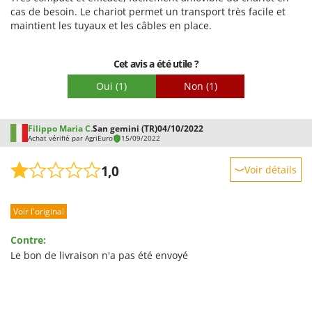
cas de besoin. Le chariot permet un transport très facile et
Facilité de montage
maintient les tuyaux et les câbles en place.
Emballage
Cet avis a été utile ?
Oui
(1)
Non
(1)
Filippo Maria C.
San gemini (TR)
04/10/2022
Achat vérifié par AgriEuro
15/09/2022
1,0
Voir détails
Robustesse
Voir l'original
Prestations
Facilité d'utilisation
Contre:
Qualité / Prix
Le bon de livraison n'a pas été envoyé
Facilité de montage
Emballage