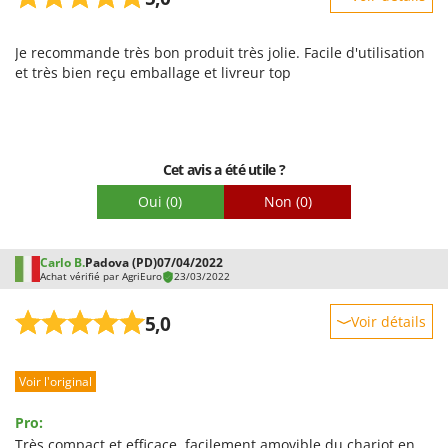
Robustesse
Je recommande très bon produit très jolie. Facile d'utilisation
Prestations
et très bien reçu emballage et livreur top
Facilité d'utilisation
Qualité / Prix
Facilité de montage
Cet avis a été utile ?
Emballage
Oui
(0)
Non
(0)
Carlo B.
Padova (PD)
07/04/2022
Achat vérifié par AgriEuro
23/03/2022
5,0
Voir détails
Robustesse
Voir l'original
Prestations
Facilité d'utilisation
Pro:
Qualité / Prix
Très compact et efficace, facilement amovible du chariot en