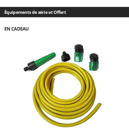
Master
Mastercook
Équipements de série et Offert
Masterpro
EN CADEAU
McCulloch
MCH
Michelin
Mille
Minox
Mockmill
More than chef
MOSA
MOVA
Mowox
MTD