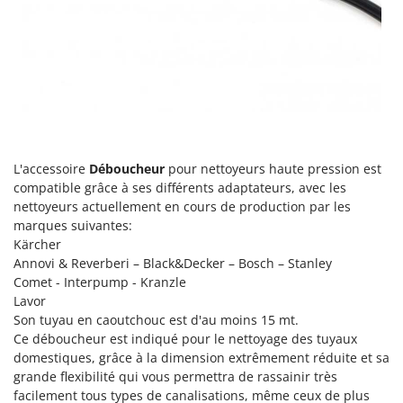
Resto Italia
Ribimex
Ripartrak
Ritter
River Systems
Robomow
L'accessoire
Déboucheur
pour nettoyeurs haute pression est
Rossofuoco
compatible grâce à ses différents adaptateurs, avec les
Rover Pompe
nettoyeurs actuellement en cours de production par les
Royal Food
marques suivantes:
Kärcher
Ryobi
Annovi & Reverberi – Black&Decker – Bosch – Stanley
Comet - Interpump - Kranzle
S
Lavor
S.T.P.
Son tuyau en caoutchouc est d'au moins 15 mt.
Santos
Ce déboucheur est indiqué pour le nettoyage des tuyaux
Sbaraglia
domestiques, grâce à la dimension extrêmement réduite et sa
grande flexibilité qui vous permettra de rassainir très
Schnitzer
facilement tous types de canalisations, même ceux de plus