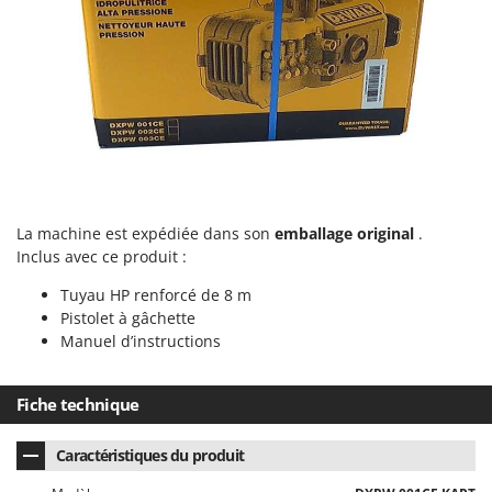
Stiga
Stocker
Sunseeker
T
Tecla
TecnoGen
Tellarini Pompe
La machine est expédiée dans son
emballage original
.
Telwin
Inclus avec ce produit :
Tenco
Tuyau HP renforcé de 8 m
Tineco
Pistolet à gâchette
Titania
Manuel d’instructions
Tornado
Fiche technique
Tre Spade
Trev - Abrek - TecnoVIR
Caractéristiques du produit
Trotec