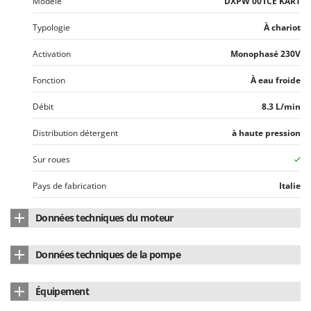
Modèle
DXPW 001CE KART
Troy-Bilt
Typologie
À chariot
U
Udor
Activation
Monophasé 230V
Unger
Fonction
À eau froide
V
Débit
8.3 L/min
Verdemax
Vesco
Distribution détergent
à haute pression
Volpi
Sur roues
W
Pays de fabrication
Italie
Waldner
Weber
Données techniques du moteur
WIDU
Type de moteur
Électrique monophasé
Wiper EcoRobot
Données techniques de la pompe
Moteur
à induction
Wolf Garten
Marque de la pompe
Annovi Reverberi
Équipement
Wortex
Puissance nominale (W)
2900 W
Modèle
DXPW 001CE