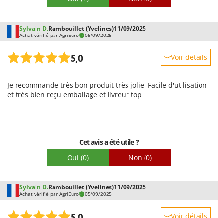
Sylvain D.
Rambouillet (Yvelines)
11/09/2025
Achat vérifié par AgriEuro
05/09/2025
5,0
Voir détails
Robustesse
Je recommande très bon produit très jolie. Facile d'utilisation
Prestations
et très bien reçu emballage et livreur top
Facilité d'utilisation
Qualité / Prix
Facilité de montage
Cet avis a été utile ?
Emballage
Oui
(0)
Non
(0)
Sylvain D.
Rambouillet (Yvelines)
11/09/2025
Achat vérifié par AgriEuro
05/09/2025
5,0
Voir détails