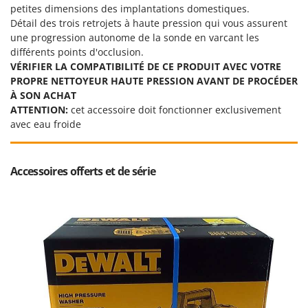
Seven Italy
petites dimensions des implantations domestiques.
Détail des trois retrojets à haute pression qui vous assurent
Shark
une progression autonome de la sonde en varcant les
Silky
différents points d'occlusion.
VÉRIFIER LA COMPATIBILITÉ DE CE PRODUIT AVEC VOTRE
Simatech
PROPRE NETTOYEUR HAUTE PRESSION AVANT DE PROCÉDER
Sirman
À SON ACHAT
Skil
ATTENTION:
cet accessoire doit fonctionner exclusivement
avec eau froide
Smartwood
Smeg
Accessoires offerts et de série
Snapper
Solidur
Spice Electronics
Spiralmac
Spring Protezione
Spyro
Stanley