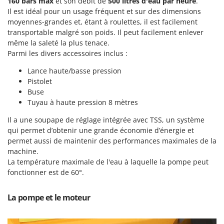
160 bars max
et son débit de
500 litres d'eau par heure
.
Machines pour la transformation des fruits
Famur
Il est idéal pour un usage fréquent et sur des dimensions
Machines sous vide
moyennes-grandes et, étant à roulettes, il est facilement
FARMER
transportable malgré son poids. Il peut facilement enlever
Motobineuses
FBC
même la saleté la plus tenace.
Motoculteurs
Ferrari Group
Parmi les divers accessoires inclus :
Motofaucheuses
Ferroni
Lance haute/basse pression
Motopompes pour irrigation
Pistolet
Ferrua
Buse
Moulins à céréales électriques
FIAC
Tuyau à haute pression 8 mètres
Moulins à farine
FIEM
Il a une soupape de réglage intégrée avec TSS, un système
Fimar
qui permet d’obtenir une grande économie d’énergie et
N
Nettoyeurs et Balais à vapeur
permet aussi de maintenir des performances maximales de la
FINI
machine.
Nettoyeurs haute pression
Fiorentini
La température maximale de l'eau à laquelle la pompe peut
Nettoyeurs tapis, moquettes et tapisseries
fonctionner est de 60°.
Fiskars
Flymo
P
Peignes vibreurs et Secoueurs à olives
La pompe et le moteur
Fontana Forni
Pelles rétros pour tracteur
Forest Master