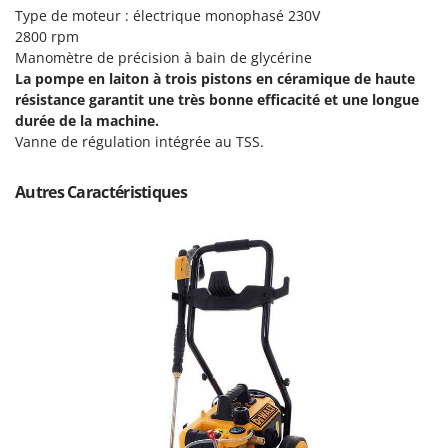
Pulvérisateurs
Type de moteur : électrique monophasé 230V
GRIFO
Pulvérisateurs portés
2800 rpm
GVS
Manomètre de précision à bain de glycérine
GYS
La pompe en
laiton
à trois pistons en
céramique
de haute
R
Rafraîchisseurs d'air par évaporation
résistance garantit une très bonne efficacité et une longue
H
durée de la machine.
Rampes de chargement en aluminium
Hailo
Vanne de régulation intégrée au TSS.
Râpes à fromage électriques
Helvi
Râteaux pour tracteur
Autres Caractéristiques
Henx
Remplisseuses
HiKOKI
Robots nettoyeurs de piscine
Honda
Robots Tondeuses
I
Rogneuses de souches
Idromatic
Rouleaux pour tracteur
Il-Tec
Imperia
S
Scies à os
Infaco
Scies à Ruban
Intec