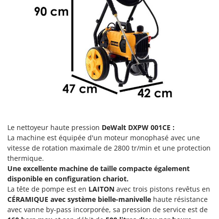
Groupes électrogènes
E
Gyrobroyeurs à lame pour tracteur
EcoFlow
Edilmark
H
Haches - Cognées et Hachettes
Effeuno
Hachoirs à viande
Einhell
Herses à Dents
Elegen
Herses Rotatives
Energy Gruppi
Enotecnica Pillan
L
Lames à neige
Eschenfelder
Le nettoyeur haute pression
DeWalt DXPW 001CE :
Lames niveleuses pour tracteur
La machine est équipée d'un moteur monophasé avec une
EuroMech
vitesse de rotation maximale de 2800 tr/min et une protection
Lave-vitres
Eurosystems
thermique.
Lieuses électriques pour vignes
Une excellente machine de taille compacte également
F
disponible en configuration chariot.
FAC
M
La tête de pompe est en
LAITON
avec trois pistons revêtus en
Machines à pâtes
Fama Industrie
CÉRAMIQUE avec système bielle-manivelle
haute résistance
Machines de nettoyage pour panneaux photovoltaïques et surfaces vitrées
avec vanne by-pass incorporée, sa pression de service est de
Famag