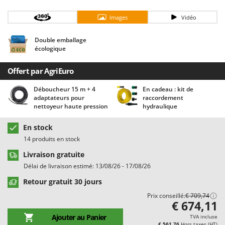
Chaudrons électriques pour polenta
Barbieri
Images
Vidéo
Cisailles à gazon à batterie
Batavia
Cisailles taille-haies manuelles
Benassi
Double emballage
écologique
Climatiseurs
Beper
Compresseurs d'air électriques
Berkel
Offert par AgriEuro
Compresseurs pour la récolte des olives et la taille
Bernardi
Déboucheur 15 m + 4
En cadeau : kit de
Coupe-bordures - Trimmers
Bertolini Pumps
adaptateurs pour
raccordement
nettoyeur haute pression
hydraulique
Coupe-branches
Besser Vacuum
Couveuses à œufs
En stock
Bestway
14 produits en stock
Cultivateurs Tiller à ressorts - Extirpateurs
Beta tools
Livraison gratuite
Bissell
D
Délai de livraison estimé: 13/08/26 - 17/08/26
Débroussailleuses
Black & Decker
Retour gratuit 30 jours
Décompacteurs agricoles
BlackStone
Prix conseillé:
€ 709,74
Découpeurs plasma
€ 674,11
Blue Bird
Déplaqueuses de gazon
Ajouter au Panier
TVA incluse
Bomet
€ 561,76
Hors taxes (HT)