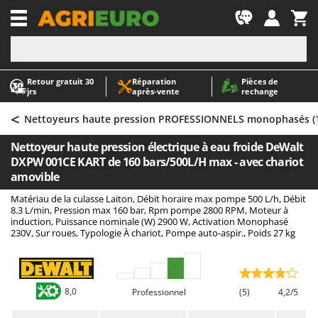
-1
Retour gratuit 30
Réparation
Pièces de
A
A
jrs
après‑vente
rechange
Abris de jardin
ABAC
<
Accessoires pour tracteurs tondeuses autoportés
AgriEuro Premium
Nettoyeurs haute pression PROFESSIONNELS monophasés (1
Aérateurs Scarificateurs pour gazon
AgriEuro TOP-LINE
Nettoyeur haute pression électrique à eau froide DeWalt
Arracheuses de pommes de terre pour tracteur
AGT
DXPW 001CE KART de 160 bars/500L/H max - avec chariot
amovible
Aspirateurs - Balais Électriques
Aima
Matériau de la culasse Laiton, Débit horaire max pompe 500 L/h, Débit
Aspirateurs à cendres
Airmec
8.3 L/min, Pression max 160 bar, Rpm pompe 2800 RPM, Moteur à
induction, Puissance nominale (W) 2900 W, Activation Monophasé
Aspirateurs à feuilles sur roues
AL-KO
230V, Sur roues, Typologie À chariot, Pompe auto-aspir., Poids 27 kg
Aspirateurs de piscine
ALA 2000
Aspirateurs Multifonctions
Alce
Atomiseurs agricoles pour tracteurs
Alpina
8,0
Professionnel
(5)
4,2/5
Atomiseurs pour traitements
Ama