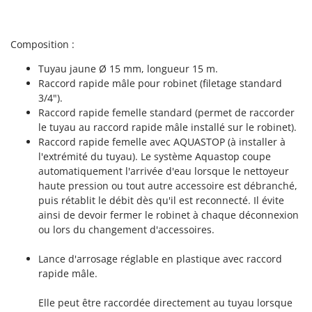
N
New O.M.R.A.
Nilfisk
Composition :
Ninja
Tuyau jaune Ø 15 mm, longueur 15 m.
Novatec
Raccord rapide mâle pour robinet (filetage standard
Novital
3/4").
NuAir
Raccord rapide femelle standard (permet de raccorder
le tuyau au raccord rapide mâle installé sur le robinet).
NuovaFac
Raccord rapide femelle avec AQUASTOP (à installer à
l'extrémité du tuyau). Le système Aquastop coupe
O
automatiquement l'arrivée d'eau lorsque le nettoyeur
Officine Savioli
haute pression ou tout autre accessoire est débranché,
Oliviero
puis rétablit le débit dès qu'il est reconnecté. Il évite
Olix
ainsi de devoir fermer le robinet à chaque déconnexion
ou lors du changement d'accessoires.
OMA
Omas
Lance d'arrosage réglable en plastique avec raccord
rapide mâle.
Ompagrill
Ooni
Elle peut être raccordée directement au tuyau lorsque