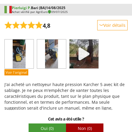
Pierluigi P.
Bari (BA)
14/08/2025
Achat vérifié par AgriEuro
09/07/2025
4,8
Voir détails
Robustesse
Prestations
Facilité d'utilisation
Qualité / Prix
Facilité de montage
Voir l'original
Emballage
J'ai acheté un nettoyeur haute pression Karcher 5 avec kit de
sablage. Je ne peux m'empêcher de vanter toutes les
caractéristiques du produit, tant sur le plan physique que
fonctionnel, et en termes de performances. Ma seule
suggestion serait d'inclure un manuel, même en ligne,
expliquant les connexions de tous les accessoires. Par
Cet avis a été utile ?
exemple, j'ai perdu beaucoup de temps (ma limite) à essayer
de trouver le connecteur à acheter pour l'arrivée d'eau. Il est
Oui
(0)
Non
(0)
indiqué « sans arrêt d'eau », mais pour un profane, cela ne