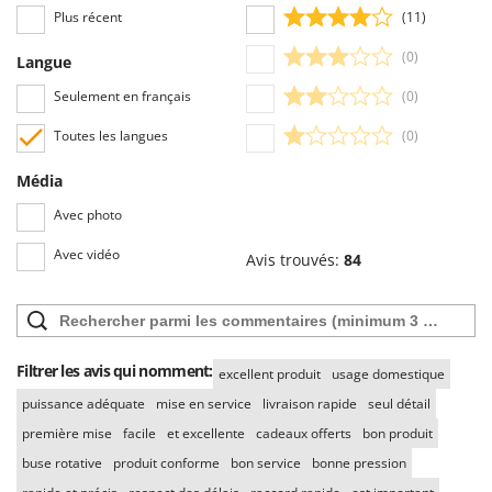
Plus récent
(11)
(0)
Langue
Seulement en français
(0)
Toutes les langues
(0)
Média
Avec photo
Avec vidéo
Avis trouvés:
84
Filtrer les avis qui nomment:
excellent produit
usage domestique
puissance adéquate
mise en service
livraison rapide
seul détail
première mise
facile
et excellente
cadeaux offerts
bon produit
buse rotative
produit conforme
bon service
bonne pression