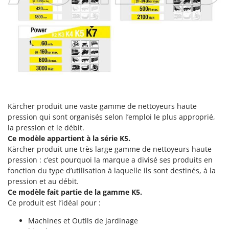
Perches Élagueuses
Francini
Pétrins à Spirale
G
Piscines
G3 Ferrari
Planteuses de pommes de terre pour tracteur
Gardena
Plateaux de coupe pour tracteur
Garofalo
Plumeuses
GeoTech
Pompes d'irrigation à tracteur
GeoTech Pro
Kärcher produit une vaste gamme de nettoyeurs haute
Pompes de transfert
Gierre
pression qui sont organisés selon l’emploi le plus approprié,
Pompes immergées électriques
la pression et le débit.
Ginko - MGM
Ce modèle appartient à la série K5.
Postes à souder
Gipeco
Kärcher produit une très large gamme de nettoyeurs haute
Poussoirs à saucisse
pression : c’est pourquoi la marque a divisé ses produits en
Girmi
fonction du type d’utilisation à laquelle ils sont destinés, à la
Power Stations - Batteries - Centrales électriques portables
GRAEF
pression et au débit.
Presses à pellets
Gre
Ce modèle fait partie de la gamme K5.
Pressoirs à fruits
Ce produit est l’idéal pour :
GreenBay
Pressoirs à Raisin
Machines et Outils de jardinage
Greenworks