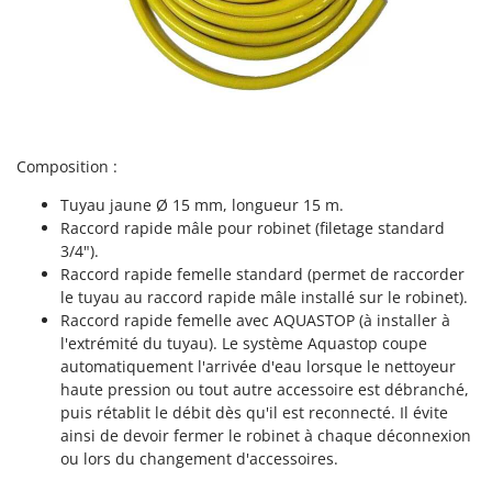
Resto Italia
Ribimex
Ripartrak
Ritter
River Systems
Composition :
Robomow
Tuyau jaune Ø 15 mm, longueur 15 m.
Rossofuoco
Raccord rapide mâle pour robinet (filetage standard
Rover Pompe
3/4").
Royal Food
Raccord rapide femelle standard (permet de raccorder
le tuyau au raccord rapide mâle installé sur le robinet).
Ryobi
Raccord rapide femelle avec AQUASTOP (à installer à
l'extrémité du tuyau). Le système Aquastop coupe
S
automatiquement l'arrivée d'eau lorsque le nettoyeur
S.T.P.
haute pression ou tout autre accessoire est débranché,
Santos
puis rétablit le débit dès qu'il est reconnecté. Il évite
ainsi de devoir fermer le robinet à chaque déconnexion
Sbaraglia
ou lors du changement d'accessoires.
Schnitzer