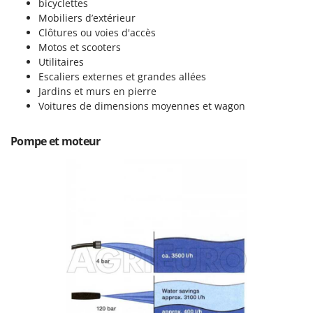
bicyclettes
Pulvérisateurs
GRIFO
Mobiliers d’extérieur
Pulvérisateurs portés
GVS
Clôtures ou voies d'accès
Motos et scooters
GYS
R
Utilitaires
Rafraîchisseurs d'air par évaporation
Escaliers externes et grandes allées
H
Rampes de chargement en aluminium
Jardins et murs en pierre
Hailo
Voitures de dimensions moyennes et wagon
Râpes à fromage électriques
Helvi
Râteaux pour tracteur
Henx
Pompe et moteur
Remplisseuses
HiKOKI
Robots nettoyeurs de piscine
Honda
Robots Tondeuses
I
Rogneuses de souches
Idromatic
Rouleaux pour tracteur
Il-Tec
Imperia
S
Scies à os
Infaco
Scies à Ruban
Intec