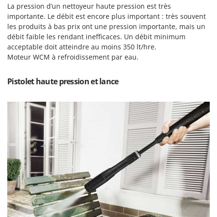
Tondeuses autoportées
Lampacrescia - MGM
La pression d’un nettoyeur haute pression est très
importante. Le débit est encore plus important : très souvent
Tondeuses débroussailleuses thermiques
Landxcape
les produits à bas prix ont une pression importante, mais un
Trancheuses
LAR Casalinghi
débit faible les rendant inefficaces. Un débit minimum
Trancheuses de sol
acceptable doit atteindre au moins 350 lt/hre.
Lavor
Moteur WCM à refroidissement par eau.
Transpalettes
Linea VZ
Treuils de débardage
Lisam
Pistolet haute pression et lance
Tronçonneuses
Lotusgrill
V
M
Vêtements de Sécurité
M.A.I.BO.
Vibroculteurs à tracteur
Macom
Macte Ovens
Makita
MAMMAMIA
Marcato
Marina Systems