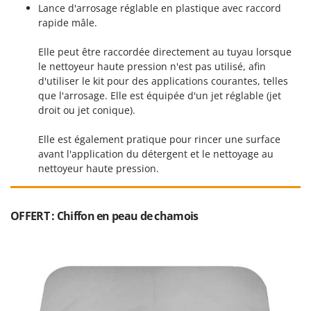
Seven Italy
Lance d'arrosage réglable en plastique avec raccord
rapide mâle.
Shark
Silky
Elle peut être raccordée directement au tuyau lorsque
le nettoyeur haute pression n'est pas utilisé, afin
Simatech
d'utiliser le kit pour des applications courantes, telles
Sirman
que l'arrosage. Elle est équipée d'un jet réglable (jet
droit ou jet conique).
Skil
Smartwood
Elle est également pratique pour rincer une surface
Smeg
avant l'application du détergent et le nettoyage au
nettoyeur haute pression.
Snapper
Solidur
Spice Electronics
OFFERT : Chiffon en peau de chamois
Spiralmac
Spring Protezione
Spyro
Stanley