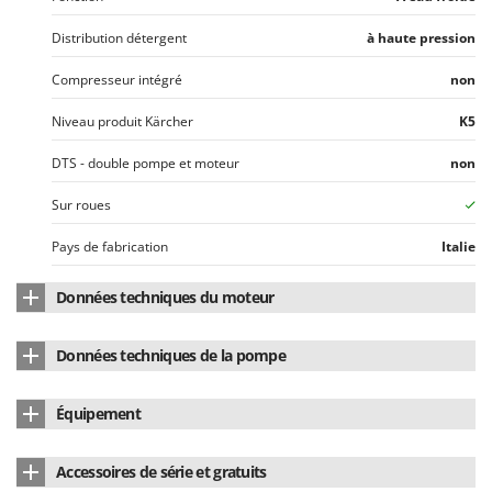
Distribution détergent
à haute pression
Compresseur intégré
non
Niveau produit Kärcher
K5
DTS - double pompe et moteur
non
Sur roues
Pays de fabrication
Italie
Données techniques du moteur
Type de moteur
Électrique monophasé
Données techniques de la pompe
Moteur
à induction
Marque de la pompe
Kärcher
Équipement
Vitesse de rotation
2800 RPM
Type pompe
à 3 pistons axiaux
Réservoir détergent intégré
non
Puissance absorbée
2.1 Kw
Accessoires de série et gratuits
Pompe Axiale