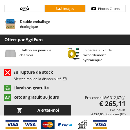
Chaudrons électriques pour polenta
Barbieri
Images
Photos Clients
Cisailles à gazon à batterie
Batavia
Cisailles taille-haies manuelles
Benassi
Double emballage
écologique
Climatiseurs
Beper
Compresseurs d'air électriques
Berkel
Offert par AgriEuro
Compresseurs pour la récolte des olives et la taille
Bernardi
Chiffon en peau de
En cadeau : kit de
chamois
raccordement
Coupe-bordures - Trimmers
Bertolini Pumps
hydraulique
Coupe-branches
Besser Vacuum
En rupture de stock
Couveuses à œufs
Bestway
Alertez-moi de la disponibilité
Cultivateurs Tiller à ressorts - Extirpateurs
Beta tools
Livraison gratuite
Bissell
D
Retour gratuit 30 jours
Prix conseillé:
€ 312,87
Débroussailleuses
Black & Decker
€ 265,11
Décompacteurs agricoles
BlackStone
Alertez-moi
TVA incluse
€ 220,93
Hors taxes (HT)
Découpeurs plasma
Blue Bird
Déplaqueuses de gazon
Bomet