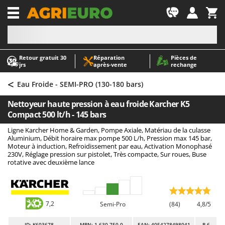
-1
Retour gratuit 30
Réparation
Pièces de
A
A
jrs
après‑vente
rechange
Abris de jardin
ABAC
<
Accessoires pour tracteurs tondeuses autoportés
AgriEuro Premium
Eau Froide - SEMI-PRO (130-180 bars)
Aérateurs Scarificateurs pour gazon
AgriEuro TOP-LINE
Nettoyeur haute pression à eau froide Karcher K5
Arracheuses de pommes de terre pour tracteur
AGT
Compact 500 lt/h - 145 bars
Aspirateurs - Balais Électriques
Aima
Ligne Karcher Home & Garden, Pompe Axiale, Matériau de la culasse
Aluminium, Débit horaire max pompe 500 L/h, Pression max 145 bar,
Aspirateurs à cendres
Airmec
Moteur à induction, Refroidissement par eau, Activation Monophasé
230V, Réglage pression sur pistolet, Très compacte, Sur roues, Buse
Aspirateurs à feuilles sur roues
AL-KO
rotative avec deuxième lance
Aspirateurs de piscine
ALA 2000
Aspirateurs Multifonctions
Alce
Atomiseurs agricoles pour tracteurs
Alpina
7,2
Semi-Pro
(84)
4,8/5
Atomiseurs pour traitements
Ama
ID
: K603678
MPN: 1.630-750.0
EAN: 4054278498041
R-6