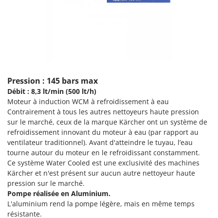
Scies alternatives à batterie
Intex
Scies de jardin télescopiques
Italyco
Sécateurs électriques à batterie
ITM
Sécateurs et Échenilloirs manuels
J
Sécateurs pneumatiques
JOLLY ITALIA
Semoirs et Épandeurs d'engrais
Pression : 145 bars max
K
Socs pour tracteur
Débit : 8,3 lt/min (500 lt/h)
KAAZ
Moteur à induction WCM à refroidissement à eau
Souffleurs aspirateurs pour Feuilles
Karcher
Contrairement à tous les autres nettoyeurs haute pression
Soufreuses - Poudreuses à dos
sur le marché, ceux de la marque Kärcher ont un système de
Kasco
refroidissement innovant du moteur à eau (par rapport au
Soufreuses - Poudreuses pour tracteur
Kemper
ventilateur traditionnel). Avant d'atteindre le tuyau, l’eau
Keter
tourne autour du moteur en le refroidissant constamment.
T
Taille-haies
Ce système Water Cooled est une exclusivité des machines
KitchenAid
Kärcher et n'est présent sur aucun autre nettoyeur haute
Taille-haies à bras pour tracteur
Komo
pression sur le marché.
Tarières
Pompe réalisée en Aluminium.
L
L'aluminium rend la pompe légère, mais en même temps
Tondeuses à Gazon
Laica
résistante.