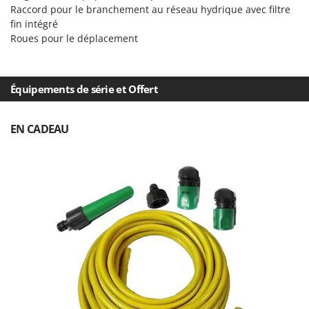
Oriental Koshin
Raccord pour le branchement au réseau hydrique avec filtre
fin intégré
Outdoorchef
Roues pour le déplacement
P
Palazzetti
Palumbo Pavi
Équipements de série et Offert
Partisani
EN CADEAU
Paterlini
Philips
Pramac
Prismafood
R
R.G.V.
Rato
Reber
Redback