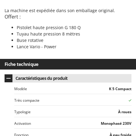
Worx
La machine est expédiée dans son emballage original.
Y
Offert :
Yard Force
Pistolet haute pression G 180 Q
Z
Tuyau haute pression 8 mètres
Zanon
Buse rotative
Zephir
Lance Vario - Power
ZGrills
Fiche technique
Zodiac
Zomax
Caractéristiques du produit
Modèle
K 5 Compact
Très compacte
Typologie
À roues
Activation
Monophasé 230V
Fonction
À eau froide