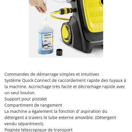
N
New O.M.R.A.
Nilfisk
Ninja
Novatec
Novital
NuAir
NuovaFac
O
Officine Savioli
Commandes de démarrage simples et intuitives
Système Quick Connect de raccordement rapide des tuyaux à
Oliviero
la machine. Accrochage très facile et décrochage rapide avec
Olix
un seul bouton.
Support pour pistolet
OMA
Compartiment de rangement
Omas
La machine a également la fonction d' aspiration du
Ompagrill
détergent à travers le tube externe amovible. (Détergent
vendu séparément).
Ooni
Poignée télescopique de transport