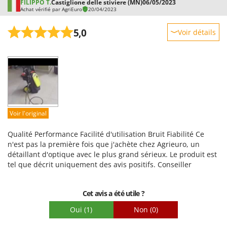
FILIPPO T.
Castiglione delle stiviere (MN)
06/05/2023
Achat vérifié par AgriEuro
20/04/2023
5,0
Voir détails
Robustesse
Prestations
Facilité d'utilisation
Qualité / Prix
Facilité de montage
Voir l'original
Emballage
Qualité Performance Facilité d'utilisation Bruit Fiabilité Ce
n'est pas la première fois que j'achète chez Agrieuro, un
détaillant d'optique avec le plus grand sérieux. Le produit est
tel que décrit uniquement des avis positifs. Conseiller
Cet avis a été utile ?
Oui
(1)
Non
(0)