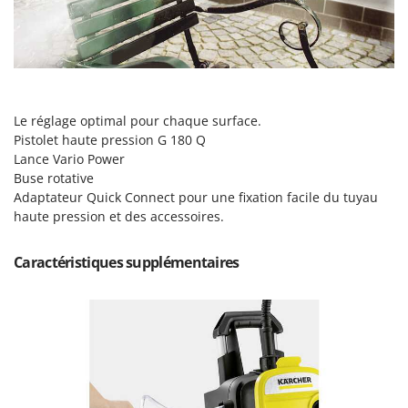
Master
Mastercook
Masterpro
McCulloch
MCH
Le réglage optimal pour chaque surface.
Pistolet haute pression G 180 Q
Michelin
Lance Vario Power
Mille
Buse rotative
Adaptateur
Quick Connect
pour une fixation facile du tuyau
Minox
haute pression et des accessoires.
Mockmill
More than chef
Caractéristiques supplémentaires
MOSA
MOVA
Mowox
MTD