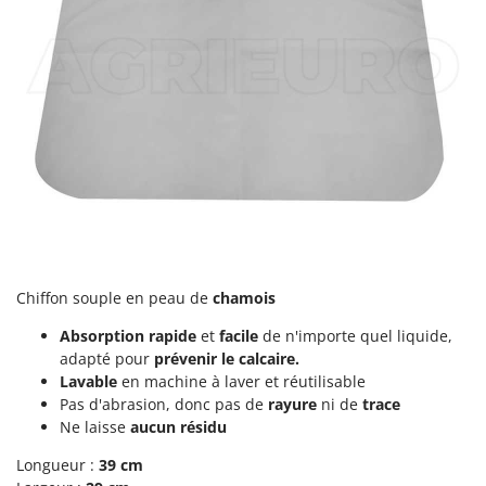
Stiga
Stocker
Sunseeker
T
Tecla
TecnoGen
Tellarini Pompe
Telwin
Tenco
Chiffon souple en peau de
chamois
Tineco
Titania
Absorption rapide
et
facile
de n'importe quel liquide,
adapté pour
prévenir le calcaire.
Tornado
Lavable
en machine à laver et réutilisable
Tre Spade
Pas d'abrasion, donc pas de
rayure
ni de
trace
Ne laisse
aucun résidu
Trev - Abrek - TecnoVIR
Trotec
Longueur :
39 cm