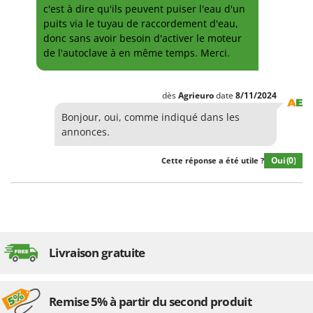
c'est à dire qu'ils peuvent puiser l'eau d'un
puits via le tuyau de raccordement d'eau,
donc sans avoir besoin d'activer le moteur
de l'autoclave à en même temps. Merci.
dès
Agrieuro
date
8/11/2024
Bonjour, oui, comme indiqué dans les
annonces.
Oui
(0)
Cette réponse a été utile ?
Livraison gratuite
Remise 5% à partir du second produit