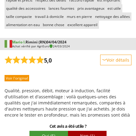
rapide et précis
respect des délais
raccord rapide
est important
qualité des accessoires
lances fournies
prix avantageux
est utile
taille compacte
travail à domicile
murs en pierre
nettoyage des allées
alimentation en eau
bonne chose
excellent appareil
Mario I.
Rimini (RN)
04/04/2024
Achat vérifié par AgriEuro
24/03/2024
5,0
Voir détails
Robustesse
Voir l'original
Prestations
Facilité d'utilisation
Qualité, pression, débit, moteur à induction, facilité
Qualité / Prix
d'utilisation et d'assemblage : voilà quelques-unes des
qualités que j'ai immédiatement remarquées, comparées à
Facilité de montage
d'autres nettoyeurs haute pression que j'ai achetés. Je dois
Emballage
encore le tester en profondeur, mais les promesses sont déjà
tenues. Excellent achat, fournisseur exceptionnellement
Cet avis a été utile ?
fiable ; j'avais déjà acheté un aérateur de pelouse chez eux.
La livraison a été effectuée dans les délais et tout est arrivé
Oui
(5)
Non
(1)