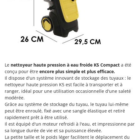
Groupes électrogènes
E
Gyrobroyeurs à lame pour tracteur
EcoFlow
Edilmark
H
Haches - Cognées et Hachettes
Effeuno
Hachoirs à viande
Einhell
Herses à Dents
Elegen
Herses Rotatives
Energy Gruppi
Le
nettoyeur haute pression à eau froide K5 Compact
a été
Enotecnica Pillan
conçu pour être
encore plus simple et plus efficace.
L
Lames à neige
Il dispose d'un système innovant de stockage des tuyaux : le
Eschenfelder
nettoyeur haute pression K5 est facile à transporter et à
Lames niveleuses pour tracteur
EuroMech
ranger, idéal pour une utilisation occasionnelle d'une saleté
Lave-vitres
modérée.
Eurosystems
Grâce au système de stockage du tuyau, le tuyau lui-même
Lieuses électriques pour vignes
peut être enroulé, fixé avec une sangle élastique et retiré
F
FAC
rapidement prêt à être utilisé.
M
Machines à pâtes
Il est équipé d'un moteur refroidi à l'eau, et impressionne par
Fama Industrie
sa longue durée de vie et sa puissance élevée.
Machines de nettoyage pour panneaux photovoltaïques et surfaces vitrées
Famag
La petite taille et le poids léger facilitent le déplacement du