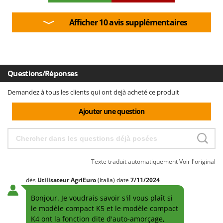
veut rien dire. Idem pour l'accessoire savon liquide : il y a un
petit tube, d'accord, mais comment le connecter ?
Afficher 10 avis supplémentaires
Questions/Réponses
Demandez à tous les clients qui ont dejà acheté ce produit
Ajouter une question
Texte traduit automatiquement
Voir l'original
dès
Utilisateur AgriEuro
(Italia)
date
7/11/2024
Bonjour. Je voudrais savoir s'il vous plaît si
le modèle compact K5 et le modèle compact
K4 ont la fonction dite d'auto-amorçage,