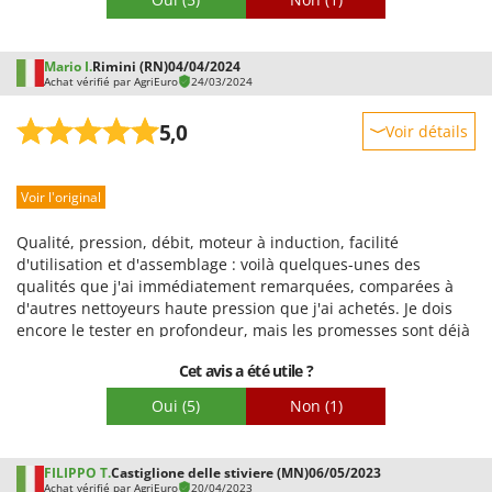
en parfait état, bien emballé dans un carton pratique. Bravo à
Agrieuro !
Mario I.
Rimini (RN)
04/04/2024
Achat vérifié par AgriEuro
24/03/2024
5,0
Voir détails
Robustesse
Voir l'original
Prestations
Facilité d'utilisation
Qualité, pression, débit, moteur à induction, facilité
Qualité / Prix
d'utilisation et d'assemblage : voilà quelques-unes des
qualités que j'ai immédiatement remarquées, comparées à
Facilité de montage
d'autres nettoyeurs haute pression que j'ai achetés. Je dois
Emballage
encore le tester en profondeur, mais les promesses sont déjà
tenues. Excellent achat, fournisseur exceptionnellement
Cet avis a été utile ?
fiable ; j'avais déjà acheté un aérateur de pelouse chez eux.
La livraison a été effectuée dans les délais et tout est arrivé
Oui
(5)
Non
(1)
en parfait état, bien emballé dans un carton pratique. Bravo à
Agrieuro !
FILIPPO T.
Castiglione delle stiviere (MN)
06/05/2023
Achat vérifié par AgriEuro
20/04/2023