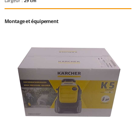
Largeur :
29 cm
Troy-Bilt
U
Udor
Montage et équipement
Unger
V
Verdemax
Vesco
Volpi
W
Waldner
Weber
WIDU
Wiper EcoRobot
Wolf Garten
Wortex