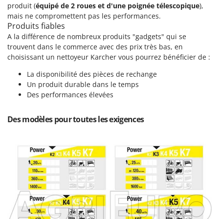
Machines pour la transformation des fruits
produit (
équipé de 2 roues et d'une poignée télescopique
),
Famur
mais ne compromettent pas les performances.
Machines sous vide
FARMER
Produits fiables
Motobineuses
A la différence de nombreux produits "gadgets" qui se
FBC
trouvent dans le commerce avec des prix très bas, en
Motoculteurs
Ferrari Group
choisissant un nettoyeur Karcher vous pourrez bénéficier de :
Motofaucheuses
Ferroni
La disponibilité des pièces de rechange
Motopompes pour irrigation
Ferrua
Un produit durable dans le temps
Moulins à céréales électriques
Des performances élevées
FIAC
Moulins à farine
FIEM
Des modèles pour toutes les exigences
Fimar
N
Nettoyeurs et Balais à vapeur
FINI
Nettoyeurs haute pression
Fiorentini
Nettoyeurs tapis, moquettes et tapisseries
Fiskars
Flymo
P
Peignes vibreurs et Secoueurs à olives
Fontana Forni
Pelles rétros pour tracteur
Forest Master