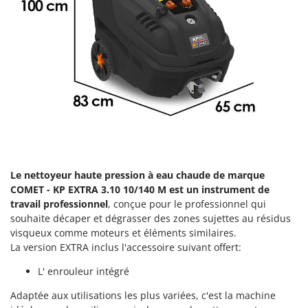
Groupes électrogènes
E
Gyrobroyeurs à lame pour tracteur
EcoFlow
Edilmark
H
Haches - Cognées et Hachettes
Effeuno
Hachoirs à viande
Einhell
Herses à Dents
Elegen
Herses Rotatives
Energy Gruppi
Enotecnica Pillan
L
Lames à neige
Le nettoyeur haute pression à eau chaude
de marque
Eschenfelder
COMET -
KP EXTRA 3.10 10/140 M
est un instrument de
Lames niveleuses pour tracteur
EuroMech
travail professionnel
, conçue pour le professionnel qui
Lave-vitres
Eurosystems
souhaite décaper et dégrasser des zones sujettes au résidus
Lieuses électriques pour vignes
visqueux comme moteurs et éléments similaires.
F
La version EXTRA inclus l'accessoire suivant offert:
FAC
M
L' enrouleur intégré
Machines à pâtes
Fama Industrie
Machines de nettoyage pour panneaux photovoltaïques et surfaces vitrées
Adaptée aux utilisations les plus variées, c'est la machine
Famag