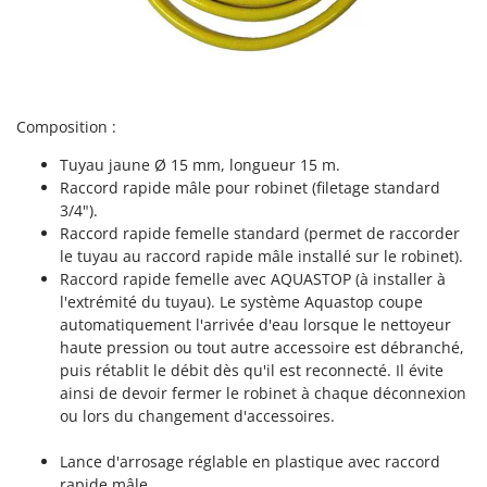
Stiga
Stocker
Sunseeker
T
Composition :
Tecla
Tuyau jaune Ø 15 mm, longueur 15 m.
TecnoGen
Raccord rapide mâle pour robinet (filetage standard
Tellarini Pompe
3/4").
Raccord rapide femelle standard (permet de raccorder
Telwin
le tuyau au raccord rapide mâle installé sur le robinet).
Tenco
Raccord rapide femelle avec AQUASTOP (à installer à
l'extrémité du tuyau). Le système Aquastop coupe
Tineco
automatiquement l'arrivée d'eau lorsque le nettoyeur
Titania
haute pression ou tout autre accessoire est débranché,
Tornado
puis rétablit le débit dès qu'il est reconnecté. Il évite
ainsi de devoir fermer le robinet à chaque déconnexion
Tre Spade
ou lors du changement d'accessoires.
Trev - Abrek - TecnoVIR
Lance d'arrosage réglable en plastique avec raccord
Trotec
rapide mâle.