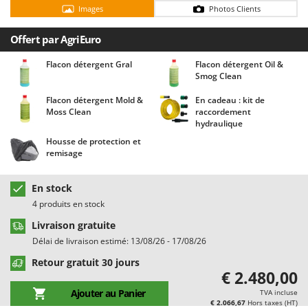
Chaudrons électriques pour polenta
Barbieri
Images
Photos Clients
Cisailles à gazon à batterie
Batavia
Offert par AgriEuro
Cisailles taille-haies manuelles
Benassi
Flacon détergent Gral
Flacon détergent Oil &
Climatiseurs
Beper
Smog Clean
Compresseurs d'air électriques
Berkel
Flacon détergent Mold &
En cadeau : kit de
Compresseurs pour la récolte des olives et la taille
Moss Clean
raccordement
Bernardi
hydraulique
Coupe-bordures - Trimmers
Bertolini Pumps
Housse de protection et
Coupe-branches
remisage
Besser Vacuum
Couveuses à œufs
Bestway
En stock
Cultivateurs Tiller à ressorts - Extirpateurs
Beta tools
4 produits en stock
Bissell
D
Livraison gratuite
Débroussailleuses
Black & Decker
Délai de livraison estimé: 13/08/26 - 17/08/26
Décompacteurs agricoles
BlackStone
Retour gratuit 30 jours
€ 2.480,00
Découpeurs plasma
Blue Bird
Ajouter au Panier
TVA incluse
Déplaqueuses de gazon
Bomet
€ 2.066,67
Hors taxes (HT)