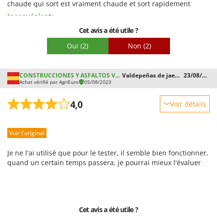
chaude qui sort est vraiment chaude et sort rapidement
Inconvénient:
Le carénage est un peu plastique, il méritait peut-être plus de
Cet avis a été utile ?
robustesse, il n'atteint pas les 150 bars comme annoncé mais
Oui
(2)
Non
(2)
135 bars mais ils sont plus que bons, je pense qu'ils peuvent
encore être calibrés
CONSTRUCCIONES Y ASFALTOS VALMON S.
Valdepeñas de jaen (Jaen)
23/08/2023
Achat vérifié par AgriEuro
05/08/2023
4,0
Voir détails
Robustesse
Voir l'original
Prestations
Facilité d'utilisation
Je ne l'ai utilisé que pour le tester, il semble bien fonctionner,
Qualité / Prix
quand un certain temps passera, je pourrai mieux l'évaluer
Facilité de montage
Emballage
Cet avis a été utile ?