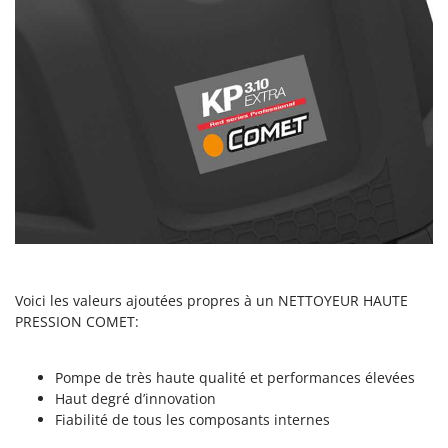
Oriental Koshin
Outdoorchef
P
Palazzetti
Palumbo Pavi
Partisani
Paterlini
Philips
Pramac
Prismafood
Voici les valeurs ajoutées propres à un NETTOYEUR HAUTE
PRESSION COMET:
R
R.G.V.
Rato
Pompe de très haute qualité et performances élevées
Reber
Haut degré d’innovation
Fiabilité de tous les composants internes
Redback