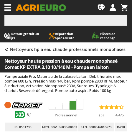
-1
Retour gratuit 30
Réparation
Pièces de
A
A
jrs
après‑vente
rechange
Abris de jardin
ABAC
<
Accessoires pour tracteurs tondeuses autoportés
AgriEuro Premium
Nettoyeurs hp à eau chaude professionnels monophasés
Aérateurs Scarificateurs pour gazon
AgriEuro TOP-LINE
Nettoyeur haute pression à eau chaude monophasé
Arracheuses de pommes de terre pour tracteur
AGT
Comet KP EXTRA 3.10 10/140 M - Pompe en laiton
Aspirateurs - Balais Électriques
Aima
Pompe axiale Pro, Matériau de la culasse Laiton, Débit horaire max
pompe 600 L/h, Pression max 140 bar, Rpm pompe 2800 RPM, Moteur
Aspirateurs à cendres
Airmec
à induction, Activation Monophasé 230V, Sur roues, Typologie À
chariot, Réservoir détergent, Pompe auto-aspir., Poids 100 kg
Aspirateurs à feuilles sur roues
AL-KO
Aspirateurs de piscine
ALA 2000
Aspirateurs Multifonctions
Alce
8,1
Professionnel
(5)
4,4/5
Atomiseurs agricoles pour tracteurs
Alpina
Atomiseurs pour traitements
Ama
ID
: K501730
MPN: 9061 36030-00003
EAN: 8080546010673
R-298