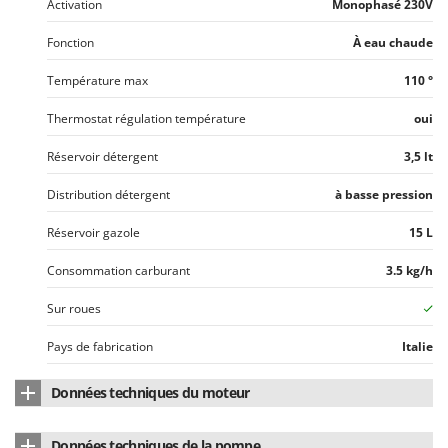
Activation
Monophasé 230V
Fonction
À eau chaude
Température max
110 °
Thermostat régulation température
oui
Réservoir détergent
3,5 lt
Distribution détergent
à basse pression
Réservoir gazole
15 L
Consommation carburant
3.5 kg/h
Sur roues
Pays de fabrication
Italie
Données techniques du moteur
Type de moteur
Électrique monophasé
Données techniques de la pompe