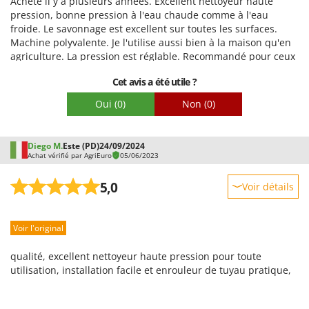
Acheté il y a plusieurs années. Excellent nettoyeur haute
Qualité / Prix
pression, bonne pression à l'eau chaude comme à l'eau
froide. Le savonnage est excellent sur toutes les surfaces.
Facilité de montage
Machine polyvalente. Je l'utilise aussi bien à la maison qu'en
Emballage
agriculture. La pression est réglable. Recommandé pour ceux
qui recherchent un nettoyeur haute pression professionnel.
Cet avis a été utile ?
Pistolet régulateur de pression professionnel.
Oui
(0)
Non
(0)
Diego M.
Este (PD)
24/09/2024
Achat vérifié par AgriEuro
05/06/2023
5,0
Voir détails
Robustesse
Voir l'original
Prestations
Facilité d'utilisation
qualité, excellent nettoyeur haute pression pour toute
Qualité / Prix
utilisation, installation facile et enrouleur de tuyau pratique,
Facilité de montage