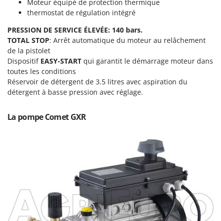
Scies alternatives à batterie
Moteur équipé de protection thermique
Intex
thermostat de régulation intégré
Scies de jardin télescopiques
Italyco
PRESSION DE SERVICE ÉLEVÉE: 140 bars.
Sécateurs électriques à batterie
ITM
TOTAL STOP
: Arrêt automatique du moteur au relâchement
Sécateurs et Échenilloirs manuels
de la pistolet
J
Dispositif
EASY-START
qui garantit le démarrage moteur dans
Sécateurs pneumatiques
JOLLY ITALIA
toutes les conditions
Semoirs et Épandeurs d'engrais
Réservoir de détergent de 3.5 litres avec aspiration du
K
Socs pour tracteur
détergent à basse pression avec réglage.
KAAZ
Souffleurs aspirateurs pour Feuilles
Karcher
La pompe Comet GXR
Soufreuses - Poudreuses à dos
Kasco
Soufreuses - Poudreuses pour tracteur
Kemper
Keter
T
Taille-haies
KitchenAid
Taille-haies à bras pour tracteur
Komo
Tarières
L
Tondeuses à Gazon
Laica