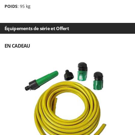
Seven Italy
POIDS
: 95 kg
Shark
Silky
Équipements de série et Offert
Simatech
Sirman
EN CADEAU
Skil
Smartwood
Smeg
Snapper
Solidur
Spice Electronics
Spiralmac
Spring Protezione
Spyro
Stanley