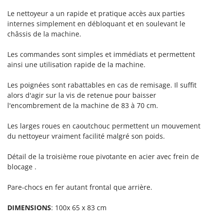
Resto Italia
Le nettoyeur a un rapide et pratique accès aux parties
Ribimex
internes simplement en débloquant et en soulevant le
Ripartrak
châssis de la machine.
Ritter
Les commandes sont simples et immédiats et permettent
River Systems
ainsi une utilisation rapide de la machine.
Robomow
Les poignées sont rabattables en cas de remisage. Il suffit
Rossofuoco
alors d'agir sur la vis de retenue pour baisser
l'encombrement de la machine de 83 à 70 cm.
Rover Pompe
Royal Food
Les larges roues en caoutchouc permettent un mouvement
Ryobi
du nettoyeur vraiment facilité malgré son poids.
Détail de la troisième roue pivotante en acier avec frein de
S
S.T.P.
blocage .
Santos
Pare-chocs en fer autant frontal que arrière.
Sbaraglia
Schnitzer
DIMENSIONS
: 100x 65 x 83 cm