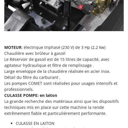
Pulvérisateurs
GRIFO
Pulvérisateurs portés
GVS
GYS
R
Rafraîchisseurs d'air par évaporation
H
Rampes de chargement en aluminium
Hailo
Râpes à fromage électriques
Helvi
MOTEUR
: électrique triphasé (230 V) de 3 Hp (2,2 kw)
Râteaux pour tracteur
Chaudière avec brûleur à gasoil
Henx
Le Réservoir de gasoil est de 15 litres de capacité, avec
Remplisseuses
HiKOKI
agitateur hydraulique et filtre de remplissage .
Robots nettoyeurs de piscine
Large enveloppe de la chaudière réalisée en acier inox.
Honda
Détail du filtre du carburant .
Robots Tondeuses
Les pompes COMET sont réalisées pour usages intensifs et
I
Rogneuses de souches
Idromatic
professionnels.
CULASSE POMPE: en laiton
Rouleaux pour tracteur
Il-Tec
La grande recherche des matériaux ainsi que les dispositifs
Imperia
techniques mis en place sur cette machine la rende
S
Scies à os
extrêmement fiable et particulièrement performante.
Infaco
Scies à Ruban
CULASSE EN LAITON
Intec