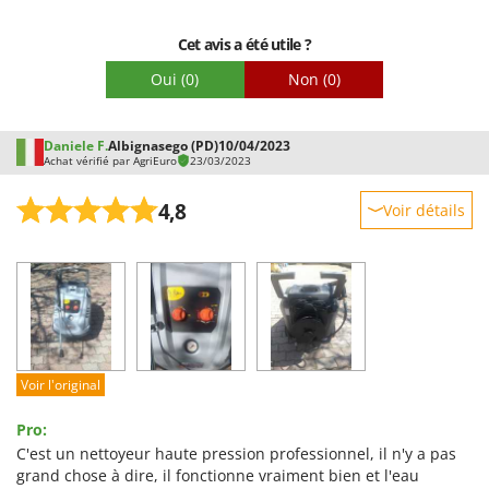
Emballage
Cet avis a été utile ?
Oui
(0)
Non
(0)
Daniele F.
Albignasego (PD)
10/04/2023
Achat vérifié par AgriEuro
23/03/2023
4,8
Voir détails
Robustesse
Prestations
Facilité d'utilisation
Qualité / Prix
Facilité de montage
Voir l'original
Emballage
Pro:
C'est un nettoyeur haute pression professionnel, il n'y a pas
grand chose à dire, il fonctionne vraiment bien et l'eau