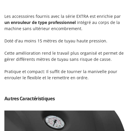
N
New O.M.R.A.
Nilfisk
Les accessoires fournis avec la série EXTRA est enrichie par
Ninja
un enrouleur de type professionnel
intégré au corps de la
machine sans ultérieur encombrement.
Novatec
Novital
Doté d'au moins 15 mètres de tuyau haute pression.
NuAir
Cette amélioration rend le travail plus organisé et permet de
NuovaFac
gérer différents mètres de tuyau sans risque de casse.
O
Pratique et compact: Il suffit de tourner la manivelle pour
Officine Savioli
enrouler le flexible et le remettre en ordre.
Oliviero
Olix
Autres Caractéristiques
OMA
Omas
Ompagrill
Ooni