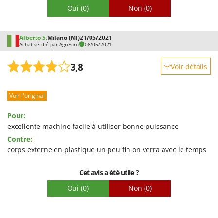
Oui
(0)
Non
(0)
Alberto S.
Milano (MI)
21/05/2021
Achat vérifié par AgriEuro
08/05/2021
3,8
Voir détails
Robustesse
Voir l'original
Prestations
Facilité d'utilisation
Pour:
Qualité / Prix
excellente machine facile à utiliser bonne puissance
Contre:
Facilité de montage
corps externe en plastique un peu fin on verra avec le temps
Emballage
Cet avis a été utile ?
Oui
(0)
Non
(0)