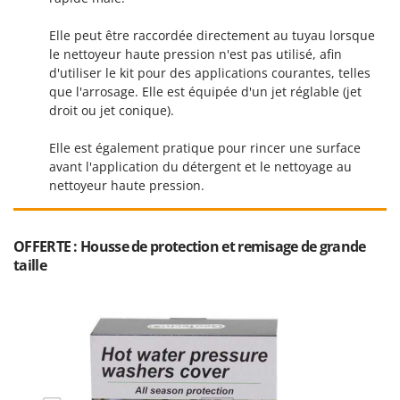
Troy-Bilt
Elle peut être raccordée directement au tuyau lorsque
U
le nettoyeur haute pression n'est pas utilisé, afin
Udor
d'utiliser le kit pour des applications courantes, telles
Unger
que l'arrosage. Elle est équipée d'un jet réglable (jet
droit ou jet conique).
V
Verdemax
Elle est également pratique pour rincer une surface
avant l'application du détergent et le nettoyage au
Vesco
nettoyeur haute pression.
Volpi
W
OFFERTE : Housse de protection et remisage de grande
Waldner
taille
Weber
WIDU
Wiper EcoRobot
Wolf Garten
Wortex