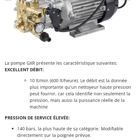
Tondeuses autoportées
Lampacrescia - MGM
Tondeuses débroussailleuses thermiques
Landxcape
Trancheuses
LAR Casalinghi
Trancheuses de sol
Lavor
Transpalettes
Linea VZ
Treuils de débardage
Lisam
Tronçonneuses
Lotusgrill
La pompe GXR présente les caractéristique suivantes:
EXCELLENT DÉBIT:
V
M
Vêtements de Sécurité
M.A.I.BO.
10 lt/min (600 lt/heure). Le débit est la donnée
Vibroculteurs à tracteur
Macom
plus importante qu'un nettoyeur haute pression
peut fournir, car cela identifie non seulement la
Macte Ovens
pression, mais aussi la puissance réelle de la
Makita
machine
MAMMAMIA
PRESSION DE SERVICE ÉLEVÉE:
Marcato
140 bars, la plus haute de sa catégorie. Modifiable
Marina Systems
directement sur la poignée prévue.