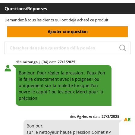
Questions/Réponses
Demandez à tous les clients qui ont dejà acheté ce produit
Ajouter une question
dès
mitonga
j.
(94)
date
27/2/2025
Bonjour, Pour régler la pression , Peux t'on
le faire directement avec la poignée? ou
uniquement sur la molette lorsque l'on
ouvre le capot ? ou les deux Merci pour la
précision
dès
Agrieuro
date
27/2/2025
Bonjour,
sur le nettoyeur haute pression Comet KP