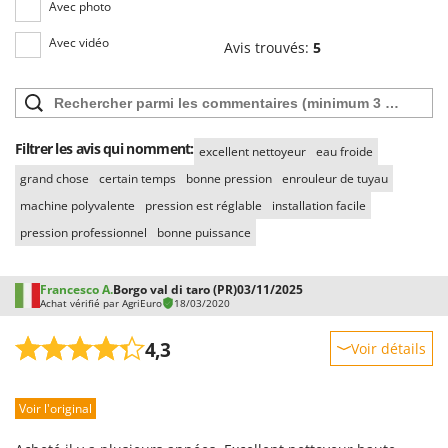
Avec photo
Avec vidéo
Avis trouvés:
5
Filtrer les avis qui nomment:
excellent nettoyeur
eau froide
grand chose
certain temps
bonne pression
enrouleur de tuyau
machine polyvalente
pression est réglable
installation facile
pression professionnel
bonne puissance
Francesco A.
Borgo val di taro (PR)
03/11/2025
Achat vérifié par AgriEuro
18/03/2020
4,3
Voir détails
Robustesse
Voir l'original
Prestations
Facilité d'utilisation