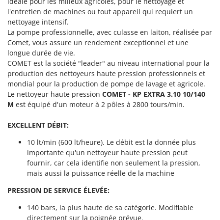
idéale pour les milieux agricoles, pour le nettoyage et
Machines pour la transformation des fruits
Famur
l'entretien de machines ou tout appareil qui requiert un
Machines sous vide
nettoyage intensif.
FARMER
La pompe professionnelle, avec culasse en laiton, réalisée par
Motobineuses
FBC
Comet, vous assure un rendement exceptionnel et une
Motoculteurs
Ferrari Group
longue durée de vie.
Motofaucheuses
COMET est la société "leader" au niveau international pour la
Ferroni
production des nettoyeurs haute pression professionnels et
Motopompes pour irrigation
Ferrua
mondial pour la production de pompe de lavage et agricole.
Moulins à céréales électriques
Le nettoyeur haute pression
COMET -
KP EXTRA 3.10 10/140
FIAC
M
est équipé d'un moteur à 2 pôles à 2800 tours/min.
Moulins à farine
FIEM
EXCELLENT DÉBIT:
Fimar
N
Nettoyeurs et Balais à vapeur
FINI
10 lt/min (600 lt/heure). Le débit est la donnée plus
Nettoyeurs haute pression
importante qu'un nettoyeur haute pression peut
Fiorentini
fournir, car cela identifie non seulement la pression,
Nettoyeurs tapis, moquettes et tapisseries
Fiskars
mais aussi la puissance réelle de la machine
Flymo
P
PRESSION DE SERVICE ÉLEVÉE:
Peignes vibreurs et Secoueurs à olives
Fontana Forni
140 bars, la plus haute de sa catégorie. Modifiable
Pelles rétros pour tracteur
Forest Master
directement sur la poignée prévue.