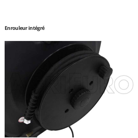
Master
Mastercook
Masterpro
Enrouleur intégré
McCulloch
MCH
Michelin
Mille
Minox
Mockmill
More than chef
MOSA
MOVA
Mowox
MTD