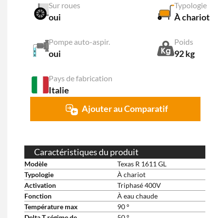
Sur roues
Typologie
oui
À chariot
Pompe auto-aspir.
Poids
oui
92 kg
Pays de fabrication
Italie
Ajouter au Comparatif
Caractéristiques du produit
Modèle
Texas R 1611 GL
Typologie
À chariot
Activation
Triphasé 400V
Fonction
À eau chaude
Température max
90 °
Delta T régime de
50 °