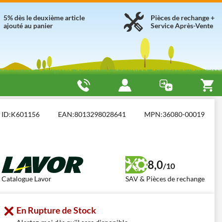
5% dès le deuxième article
Pièces de rechange +
ajouté au panier
Service Après-Vente
 à eau chaude professionnels TRIPHASÉS
Lavor Texas R 1611 GL
ID:
K601156
EAN:
8013298028641
MPN:
36080-00019
8,0
/10
Catalogue Lavor
SAV & Pièces de rechange
En Rupture de Stock