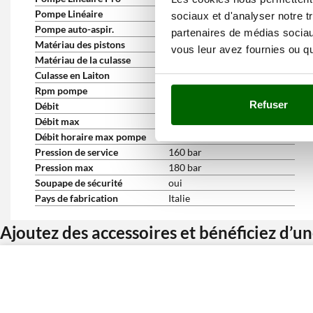
Pompe Linéaire
oui
sociaux et d'analyser notre t
Pompe auto-aspir.
oui
partenaires de médias sociaux
Matériau des pistons
Céramique
vous leur avez fournies ou qu'
Matériau de la culasse
Laiton
Culasse en Laiton
oui
Rpm pompe
1450 RPM
Refuser
Débit
9,5 l/min (570 l/h)
Débit max
11 L/min
Débit horaire max pompe
660 L/h
Pression de service
160 bar
Pression max
180 bar
Soupape de sécurité
oui
Pays de fabrication
Italie
Ajoutez des accessoires et bénéficiez d’u