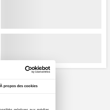
À propos des cookies
nnalités relatives aux médias