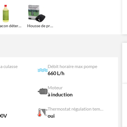
Flacon détergent Mold & Moss Clean
Housse de protection et remisage
a culasse
Débit horaire max pompe
660 L/h
Moteur
à induction
Thermostat régulation température
00V
oui