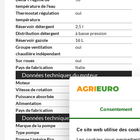
température de l'eau
Thermostat régulation
oui
température
Réservoir détergent
2,5 l
Distribution détergent
à basse pression
Réservoir gazole
16 L
Groupe ventilation
oui
chaudière indépendant
Sur roues
oui
Pays de fabrication
Italie
Données techniques du moteur
Moteur
à induction
Vitesse de rotation
1450 RPM
Puissance absorbée
4.3 Kw
Alimentation
Électrique 400V
Consentement
Pays de fabrication
Italie
Données techniques de la pompe
Marque de la pompe
Lavorwash
Ce site web utilise des cook
Type pompe
à 3 pistons en ligne
Pompe Linéaire Pro
Oui
Les cookies nous permettent d