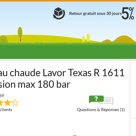
Retour gratuit sous 30 jours
 pression
Nettoyeurs haute pression à Eau Chaude
Nettoyeurs hp
au chaude Lavor Texas R 1611
ssion max 180 bar
69
clients
Questions & Réponses (1)