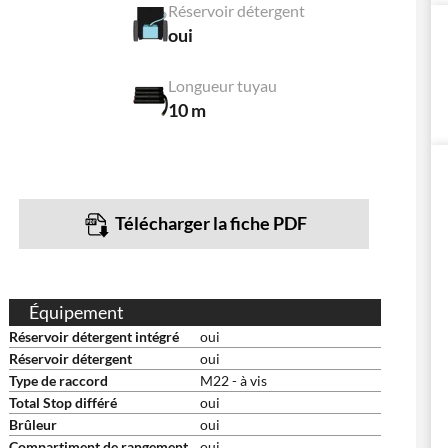
Réservoir détergent
oui
Longueur tuyau
10 m
Télécharger la fiche PDF
Équipement
Réservoir détergent intégré
oui
Réservoir détergent
oui
Type de raccord
M22 - à vis
Total Stop différé
oui
Brûleur
oui
Compartiment de rangement
oui