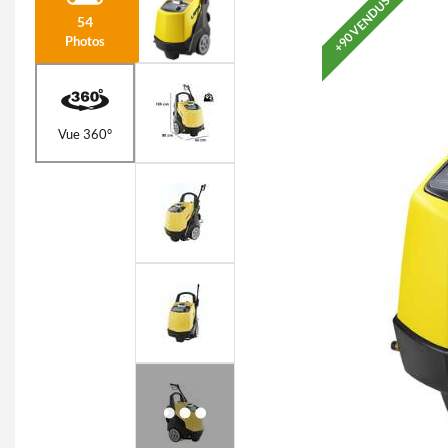
+90 VENDUS
54
Photos
Vue 360°