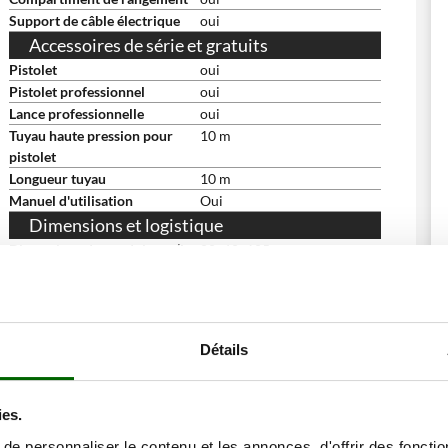
Support de câble électrique
oui
Accessoires de série et gratuits
Pistolet
oui
Pistolet professionnel
oui
Lance professionnelle
oui
Tuyau haute pression pour
10 m
pistolet
Longueur tuyau
10 m
Manuel d'utilisation
Oui
Dimensions et logistique
Dimensions du produit cm (L
80x60x105 cm
x l x H)
Poids net
92 Kg
Emballage
Carton d'origine
Dimensions emballage(s)
85x70x118 cm
Détails
original cm (L x l x H)
Poids emballage compris
103 Kg
Temps de montage
Prêt à l'emploi
ies.
e personnaliser le contenu et les annonces, d'offrir des fonctio