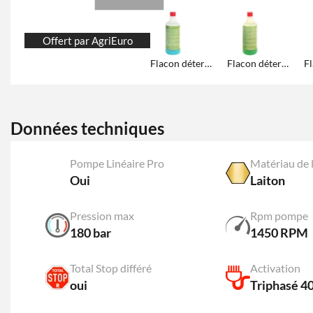
Offert par AgriEuro
Flacon détergent Gral
Flacon détergent Oil & Smog Clean
Données techniques
Pompe Linéaire Pro
Matériau de l
Oui
Laiton
Pression max
Rpm pompe
180 bar
1450 RPM
Total Stop différé
Activation
oui
Triphasé 4