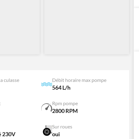
a culasse
Débit horaire max pompe
564 L/h
x
Rpm pompe
2800 RPM
Sur roues
 230V
oui