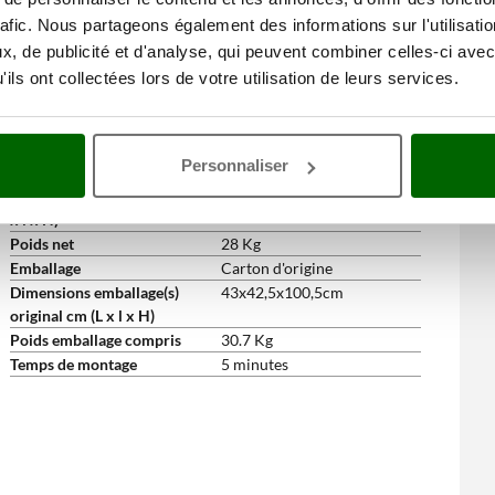
Support de câble électrique
oui
rafic. Nous partageons également des informations sur l'utilisati
Accessoires de série et gratuits
, de publicité et d'analyse, qui peuvent combiner celles-ci avec
Pistolet
oui
ils ont collectées lors de votre utilisation de leurs services.
Lance avec jet réglable
oui
Longueur tuyau
10 m
Manuel d'utilisation
Oui
Personnaliser
Dimensions et logistique
Dimensions du produit cm (L
35x40x96 cm
x l x H)
Poids net
28 Kg
Emballage
Carton d'origine
Dimensions emballage(s)
43x42,5x100,5cm
original cm (L x l x H)
Poids emballage compris
30.7 Kg
Temps de montage
5 minutes