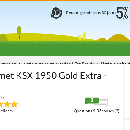
Retour gratuit sous 30 jours
 pression
Nettoyeurs haute pression à Eau Froide
Nettoyeurs haut
met KSX 1950 Gold Extra -
00
 clients
Questions & Réponses (3)