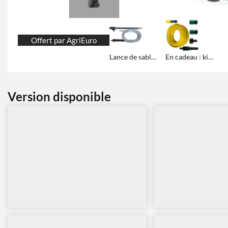
Offert par AgriEuro
Lance de sablage
En cadeau : kit de raccordement hydraulique
Version disponible