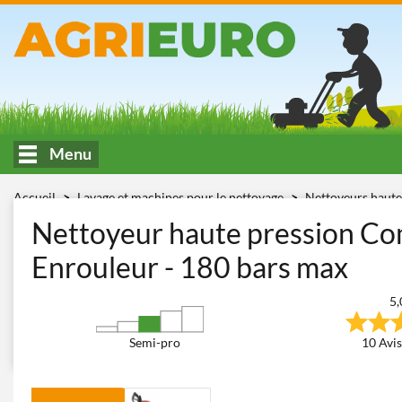
Menu
Accueil
Lavage et machines pour le nettoyage
Nettoyeurs haute
180 bars)
Comet KSX 1950 Gold Extra
Nettoyeur haute pression Co
Enrouleur - 180 bars max
5,
Semi-pro
10 Avis