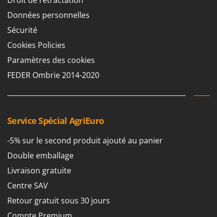
Stiga
Données personnelles
Stocker
Sécurité
Sunseeker
Cookies Policies
T
Paramètres des cookies
Tecla
FEDER Ombrie 2014-2020
TecnoGen
Tellarini Pompe
Telwin
Service Spécial AgriEuro
Tenco
Tineco
-5% sur le second produit ajouté au panier
Titania
Double emballage
Tornado
Livraison gratuite
Tre Spade
Centre SAV
Trev - Abrek - TecnoVIR
Retour gratuit sous 30 jours
Trotec
Compte Premium