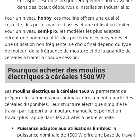
Cet aspect est utile lorsque l’équipement doit travailler
Tondeuses autoportées
Lampacrescia - MGM
dans des locaux dépourvus d’installation industrielle;
Tondeuses débroussailleuses thermiques
Landxcape
Pour un niveau
hobby
, ces moulins offrent une qualité
Trancheuses
LAR Casalinghi
correcte, des performances basses et une utilisation limitée.
Trancheuses de sol
Pour un niveau
semi-pro
, les modèles les plus adaptés
Lavor
offrent une bonne qualité, des performances moyennes et
Transpalettes
Linea VZ
une utilisation non fréquente. Le choix final dépend du type
Treuils de débardage
Lisam
de moteur, de la fréquence de mouture et de la quantité de
céréales à traiter à chaque session.
Tronçonneuses
Lotusgrill
Pourquoi acheter des moulins
V
M
électriques à céréales 1500 W?
Vêtements de Sécurité
M.A.I.BO.
Vibroculteurs à tracteur
Macom
Les
moulins électriques à céréales 1500 W
permettent de
Macte Ovens
préparer les aliments pour animaux directement à partir des
céréales disponibles. Leur structure électrique simplifie le
Makita
travail par rapport à la mouture manuelle et permet un
MAMMAMIA
travail plus rapide dans les activités à petite échelle.
Marcato
Puissance adaptée aux utilisations limitées
: la
Marina Systems
puissance nominale de 1500 W offre une base de travail