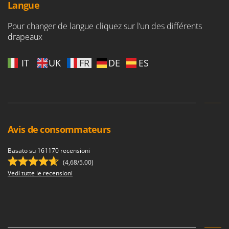
Worx
Langue
Pour changer de langue cliquez sur l’un des différents
Y
Yard Force
drapeaux
Z
IT
UK
FR
DE
ES
Zanon
Zephir
ZGrills
Zodiac
Zomax
Avis de consommateurs
Basato su 161170 recensioni
(4,68/5.00)
Vedi tutte le recensioni