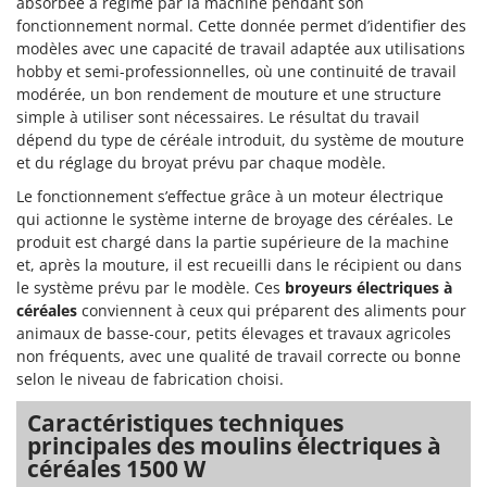
absorbée à régime par la machine pendant son
Machines pour la transformation des fruits
Famur
fonctionnement normal. Cette donnée permet d’identifier des
Machines sous vide
modèles avec une capacité de travail adaptée aux utilisations
FARMER
hobby et semi-professionnelles, où une continuité de travail
Motobineuses
FBC
modérée, un bon rendement de mouture et une structure
Motoculteurs
Ferrari Group
simple à utiliser sont nécessaires. Le résultat du travail
Motofaucheuses
dépend du type de céréale introduit, du système de mouture
Ferroni
et du réglage du broyat prévu par chaque modèle.
Motopompes pour irrigation
Ferrua
Le fonctionnement s’effectue grâce à un moteur électrique
Moulins à céréales électriques
FIAC
qui actionne le système interne de broyage des céréales. Le
Moulins à farine
produit est chargé dans la partie supérieure de la machine
FIEM
et, après la mouture, il est recueilli dans le récipient ou dans
Fimar
N
le système prévu par le modèle. Ces
broyeurs électriques à
Nettoyeurs et Balais à vapeur
FINI
céréales
conviennent à ceux qui préparent des aliments pour
Nettoyeurs haute pression
animaux de basse-cour, petits élevages et travaux agricoles
Fiorentini
non fréquents, avec une qualité de travail correcte ou bonne
Nettoyeurs tapis, moquettes et tapisseries
Fiskars
selon le niveau de fabrication choisi.
Flymo
P
Caractéristiques techniques
Peignes vibreurs et Secoueurs à olives
Fontana Forni
principales des moulins électriques à
Pelles rétros pour tracteur
céréales 1500 W
Forest Master