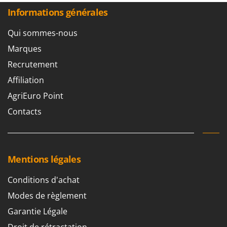
Seven Italy
Informations générales
Shark
Qui sommes-nous
Silky
Marques
Simatech
Recrutement
Sirman
Affiliation
Skil
AgriEuro Point
Smartwood
Contacts
Smeg
Snapper
Solidur
Spice Electronics
Mentions légales
Spiralmac
Conditions d'achat
Spring Protezione
Modes de règlement
Spyro
Garantie Légale
Stanley
Droit de rétractation