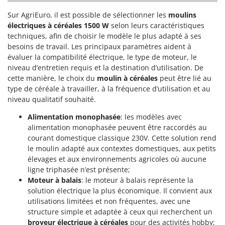
Perches Élagueuses
Francini
Sur AgriEuro, il est possible de sélectionner les
moulins
Pétrins à Spirale
électriques à céréales 1500 W
selon leurs caractéristiques
G
Piscines
techniques, afin de choisir le modèle le plus adapté à ses
G3 Ferrari
besoins de travail. Les principaux paramètres aident à
Planteuses de pommes de terre pour tracteur
Gardena
évaluer la compatibilité électrique, le type de moteur, le
Plateaux de coupe pour tracteur
niveau d’entretien requis et la destination d’utilisation. De
Garofalo
Plumeuses
cette manière, le choix du
moulin à céréales
peut être lié au
GeoTech
type de céréale à travailler, à la fréquence d’utilisation et au
Pompes d'irrigation à tracteur
GeoTech Pro
niveau qualitatif souhaité.
Pompes de transfert
Gierre
Alimentation monophasée
: les modèles avec
Pompes immergées électriques
alimentation monophasée peuvent être raccordés au
Ginko - MGM
courant domestique classique 230V. Cette solution rend
Postes à souder
Gipeco
le moulin adapté aux contextes domestiques, aux petits
Poussoirs à saucisse
Girmi
élevages et aux environnements agricoles où aucune
Power Stations - Batteries - Centrales électriques portables
ligne triphasée n’est présente;
GRAEF
Moteur à balais
: le moteur à balais représente la
Presses à pellets
Gre
solution électrique la plus économique. Il convient aux
Pressoirs à fruits
utilisations limitées et non fréquentes, avec une
GreenBay
structure simple et adaptée à ceux qui recherchent un
Pressoirs à Raisin
Greenworks
broyeur électrique à céréales
pour des activités hobby;