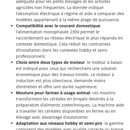
adéquate pour les petits élevages et les activités
Master
agricoles non fréquentes. La donnée indique
Mastercook
l’absorption électrique à régime et aide à comparer des
modèles appartenant à la même plage de puissance;
Masterpro
Compatibilité avec le courant domestique
:
McCulloch
l’alimentation monophasée 230V permet le
raccordement au réseau électrique le plus répandu en
MCH
contexte domestique. Cela réduit les contraintes
Michelin
d’installation dans les contextes hobby et semi-
Mille
professionnels;
Choix entre deux types de moteur
: le moteur à balais
Minox
est indiqué pour ceux qui recherchent une solution
Mockmill
économique pour des travaux limités. Le moteur à
induction est plus silencieux, demande moins
More than chef
d’entretien et offre une durée supérieure;
MOSA
Mouture pour farines à usage animal
: ces moulins
transforment les céréales en broyats destinés à la
MOVA
préparation d’aliments zootechniques. La machine aide
Mowox
à travailler les céréales disponibles en ferme ou en
MTD
élevage avec davantage d’autonomie;
Adaptation aux niveaux hobby et semi-pro
: la gamme
comprend des modèles avec qualité correcte ou bonne,