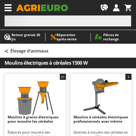
-1
Retour gratuit 30
Réparation
Pièces de
A
A
jrs
après‑vente
rechange
Abris de jardin
ABAC
<
Accessoires pour tracteurs tondeuses autoportés
AgriEuro Premium
Élevage d'animaux
Aérateurs Scarificateurs pour gazon
AgriEuro TOP-LINE
Moulins électriques à céréales 1500 W
Arracheuses de pommes de terre pour tracteur
AGT
Aspirateurs - Balais Électriques
Aima
21
3
Aspirateurs à cendres
Airmec
Aspirateurs à feuilles sur roues
AL-KO
Aspirateurs de piscine
ALA 2000
Aspirateurs Multifonctions
Alce
Moulins à grains électriques
Moulins à céréales électriques
pour moudre les céréales
professionnels avec trémie
Atomiseurs agricoles pour tracteurs
Alpina
Atomiseurs pour traitements
Ama
Élaborés pour moudre des
Destinés à moudre des céréales en