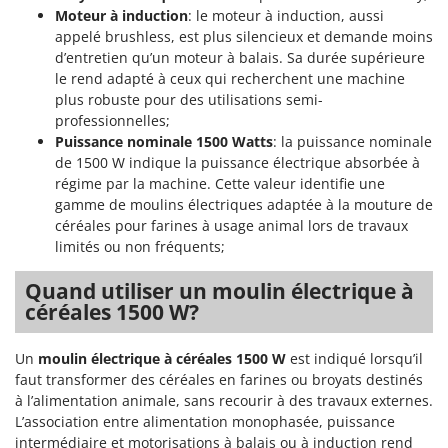
Pulvérisateurs
Moteur à induction
: le moteur à induction, aussi
GRIFO
appelé brushless, est plus silencieux et demande moins
Pulvérisateurs portés
GVS
d’entretien qu’un moteur à balais. Sa durée supérieure
GYS
le rend adapté à ceux qui recherchent une machine
R
Rafraîchisseurs d'air par évaporation
plus robuste pour des utilisations semi-
professionnelles;
H
Rampes de chargement en aluminium
Hailo
Puissance nominale 1500 Watts
: la puissance nominale
Râpes à fromage électriques
de 1500 W indique la puissance électrique absorbée à
Helvi
régime par la machine. Cette valeur identifie une
Râteaux pour tracteur
Henx
gamme de moulins électriques adaptée à la mouture de
Remplisseuses
HiKOKI
céréales pour farines à usage animal lors de travaux
Robots nettoyeurs de piscine
limités ou non fréquents;
Honda
Robots Tondeuses
Quand utiliser un moulin électrique à
I
Rogneuses de souches
céréales 1500 W?
Idromatic
Rouleaux pour tracteur
Il-Tec
Un
moulin électrique à céréales 1500 W
est indiqué lorsqu’il
Imperia
S
faut transformer des céréales en farines ou broyats destinés
Scies à os
à l’alimentation animale, sans recourir à des travaux externes.
Infaco
L’association entre alimentation monophasée, puissance
Scies à Ruban
Intec
intermédiaire et motorisations à balais ou à induction rend