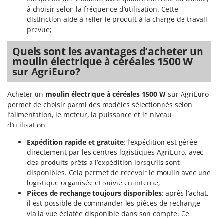
N
New O.M.R.A.
à choisir selon la fréquence d’utilisation. Cette
distinction aide à relier le produit à la charge de travail
Nilfisk
prévue;
Ninja
Quels sont les avantages d’acheter un
Novatec
moulin électrique à céréales 1500 W
Novital
sur AgriEuro?
NuAir
NuovaFac
Acheter un
moulin électrique à céréales 1500 W
sur AgriEuro
permet de choisir parmi des modèles sélectionnés selon
O
l’alimentation, le moteur, la puissance et le niveau
Officine Savioli
d’utilisation.
Oliviero
Expédition rapide et gratuite
: l’expédition est gérée
Olix
directement par les centres logistiques AgriEuro, avec
des produits prêts à l’expédition lorsqu’ils sont
OMA
disponibles. Cela permet de recevoir le moulin avec une
Omas
logistique organisée et suivie en interne;
Pièces de rechange toujours disponibles
: après l’achat,
Ompagrill
il est possible de commander les pièces de rechange
Ooni
via la vue éclatée disponible dans son compte. Ce