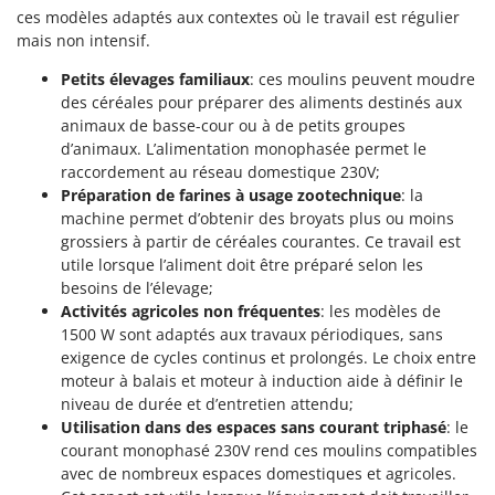
Scies alternatives à batterie
Intex
ces modèles adaptés aux contextes où le travail est régulier
Scies de jardin télescopiques
mais non intensif.
Italyco
Sécateurs électriques à batterie
Petits élevages familiaux
: ces moulins peuvent moudre
ITM
des céréales pour préparer des aliments destinés aux
Sécateurs et Échenilloirs manuels
animaux de basse-cour ou à de petits groupes
J
Sécateurs pneumatiques
JOLLY ITALIA
d’animaux. L’alimentation monophasée permet le
Semoirs et Épandeurs d'engrais
raccordement au réseau domestique 230V;
Préparation de farines à usage zootechnique
: la
K
Socs pour tracteur
KAAZ
machine permet d’obtenir des broyats plus ou moins
Souffleurs aspirateurs pour Feuilles
grossiers à partir de céréales courantes. Ce travail est
Karcher
utile lorsque l’aliment doit être préparé selon les
Soufreuses - Poudreuses à dos
Kasco
besoins de l’élevage;
Soufreuses - Poudreuses pour tracteur
Kemper
Activités agricoles non fréquentes
: les modèles de
1500 W sont adaptés aux travaux périodiques, sans
Keter
T
exigence de cycles continus et prolongés. Le choix entre
Taille-haies
KitchenAid
moteur à balais et moteur à induction aide à définir le
Taille-haies à bras pour tracteur
niveau de durée et d’entretien attendu;
Komo
Utilisation dans des espaces sans courant triphasé
: le
Tarières
courant monophasé 230V rend ces moulins compatibles
L
Tondeuses à Gazon
avec de nombreux espaces domestiques et agricoles.
Laica