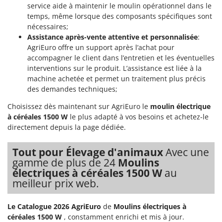
Oriental Koshin
service aide à maintenir le moulin opérationnel dans le
temps, même lorsque des composants spécifiques sont
Outdoorchef
nécessaires;
Assistance après-vente attentive et personnalisée
:
P
AgriEuro offre un support après l’achat pour
Palazzetti
accompagner le client dans l’entretien et les éventuelles
Palumbo Pavi
interventions sur le produit. L’assistance est liée à la
machine achetée et permet un traitement plus précis
Partisani
des demandes techniques;
Paterlini
Choisissez dès maintenant sur AgriEuro le
moulin électrique
Philips
à céréales 1500 W
le plus adapté à vos besoins et achetez-le
Pramac
directement depuis la page dédiée.
Prismafood
Tout pour Élevage d'animaux
Avec une
R
gamme de plus de 24
Moulins
R.G.V.
électriques à céréales 1500 W
au
meilleur prix web.
Rato
Reber
Le Catalogue 2026 AgriEuro
de
Moulins électriques à
Redback
céréales 1500 W
, constamment enrichi et mis à jour.