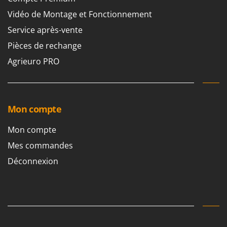
Troy-Bilt
Vidéo de Montage et Fonctionnement
U
Service après-vente
Udor
Pièces de rechange
Unger
Agrieuro PRO
V
Verdemax
Vesco
Mon compte
Volpi
Mon compte
W
Waldner
Mes commandes
Weber
Déconnexion
WIDU
Wiper EcoRobot
Wolf Garten
Wortex