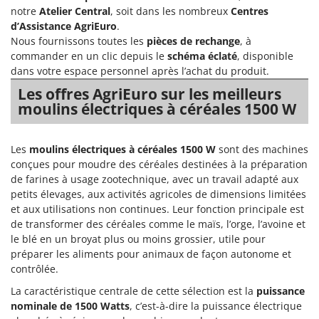
Groupes électrogènes
notre
Atelier Central
, soit dans les nombreux
Centres
E
d’Assistance AgriEuro
.
Gyrobroyeurs à lame pour tracteur
EcoFlow
Nous fournissons toutes les
pièces de rechange
, à
Edilmark
commander en un clic depuis le
schéma éclaté
, disponible
H
Haches - Cognées et Hachettes
dans votre espace personnel après l’achat du produit.
Effeuno
Les offres AgriEuro sur les meilleurs
Hachoirs à viande
Einhell
moulins électriques à céréales 1500 W
Herses à Dents
Elegen
Herses Rotatives
Energy Gruppi
Les
moulins électriques à céréales 1500 W
sont des machines
Enotecnica Pillan
conçues pour moudre des céréales destinées à la préparation
L
Lames à neige
de farines à usage zootechnique, avec un travail adapté aux
Eschenfelder
petits élevages, aux activités agricoles de dimensions limitées
Lames niveleuses pour tracteur
EuroMech
et aux utilisations non continues. Leur fonction principale est
Lave-vitres
de transformer des céréales comme le maïs, l’orge, l’avoine et
Eurosystems
le blé en un broyat plus ou moins grossier, utile pour
Lieuses électriques pour vignes
préparer les aliments pour animaux de façon autonome et
F
FAC
contrôlée.
M
Machines à pâtes
Fama Industrie
La caractéristique centrale de cette sélection est la
puissance
Machines de nettoyage pour panneaux photovoltaïques et surfaces vitrées
nominale de 1500 Watts
, c’est-à-dire la puissance électrique
Famag