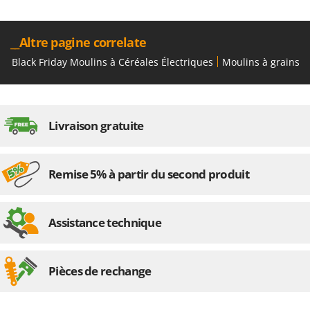
Resto Italia
Ribimex
__Altre pagine correlate
Ripartrak
Black Friday Moulins à Céréales Électriques
Moulins à grains é
Ritter
River Systems
Robomow
Livraison gratuite
Rossofuoco
Rover Pompe
Royal Food
Remise 5% à partir du second produit
Ryobi
Assistance technique
S
S.T.P.
Santos
Pièces de rechange
Sbaraglia
Schnitzer