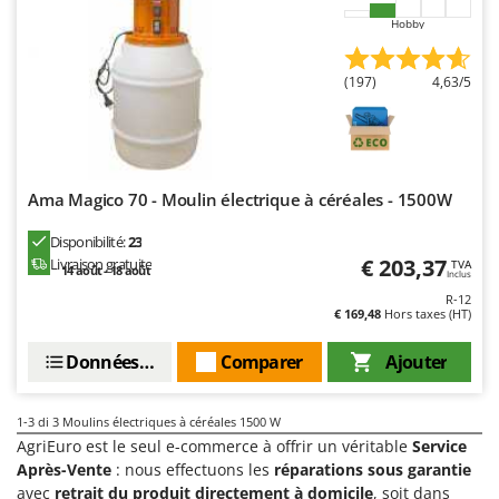
Comet
Hobby
F
Fendeuses à bois
Cresco
Filets pour la Récolte des olives
(197)
4,63/5
Cruccolini
Filtres pour vin et huile
CTEK
Floconneuses
D
Fouloirs - Égrappoirs
Dal Degan
Ama Magico 70 - Moulin électrique à céréales - 1500W
Fourches pour tracteur
DCG
Disponibilité:
23
Fours d'extérieur - intérieur pour pizza et cuisine
Deca
€ 203,37
Livraison gratuite
TVA
14 août - 18 août
Inclus
Fours électriques
DeWalt
R-12
Fraises à neige
€ 169,48
Hors taxes (HT)
Di Martino
Fraises rotatives pour tracteur
Diavola Pro
Données techniques
Comparer
Ajouter
Friteuses sans huile
Diesse
Docma
1-3
di 3 Moulins électriques à céréales 1500 W
G
Générateurs d'air chaud
AgriEuro est le seul e-commerce à offrir un véritable
Service
Dominion
Après-Vente
: nous effectuons les
réparations sous garantie
Godets à terre basculants pour tracteur
Dreame
avec
retrait du produit directement à domicile
, soit dans