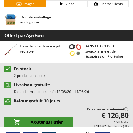
Chaudrons électriques pour polenta
Barbieri
Images
Vidéo
Photos Clients
Cisailles à gazon à batterie
Batavia
Double emballage
Cisailles taille-haies manuelles
Benassi
écologique
Climatiseurs
Beper
Offert par AgriEuro
Compresseurs d'air électriques
Berkel
Dans le colis: lance à jet
DANS LE COLIS: Kit
Compresseurs pour la récolte des olives et la taille
Bernardi
réglable
tuyaux armé et de
récupération + crépine
Coupe-bordures - Trimmers
Bertolini Pumps
Coupe-branches
Besser Vacuum
En stock
Couveuses à œufs
Bestway
2 produits en stock
Cultivateurs Tiller à ressorts - Extirpateurs
Beta tools
Livraison gratuite
Délai de livraison estimé: 12/08/26 - 14/08/26
Bissell
D
Retour gratuit 30 jours
Débroussailleuses
Black & Decker
Prix conseillé:
€ 169,07
Décompacteurs agricoles
BlackStone
€ 126,80
Découpeurs plasma
Blue Bird
Ajouter au Panier
TVA incluse
€ 105,67
Hors taxes (HT)
Déplaqueuses de gazon
Bomet