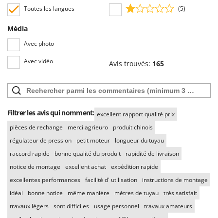
Stiga
Toutes les langues
(5)
Stocker
Média
Sunseeker
Avec photo
T
Avec vidéo
Tecla
Avis trouvés:
165
TecnoGen
Tellarini Pompe
Telwin
Filtrer les avis qui nomment:
excellent rapport qualité prix
Tenco
pièces de rechange
merci agrieuro
produit chinois
Tineco
régulateur de pression
petit moteur
longueur du tuyau
Titania
raccord rapide
bonne qualité du produit
rapidité de livraison
Tornado
notice de montage
excellent achat
expédition rapide
Tre Spade
excellentes performances
facilité d' utilisation
instructions de montage
idéal
bonne notice
même manière
mètres de tuyau
très satisfait
Trev - Abrek - TecnoVIR
travaux légers
sont difficiles
usage personnel
travaux amateurs
Trotec