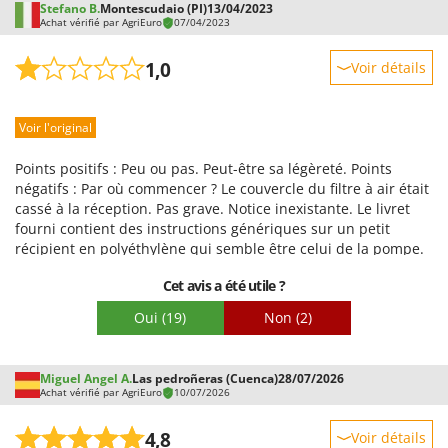
Worx
Stefano B.
Montescudaio (PI)
13/04/2023
Achat vérifié par AgriEuro
07/04/2023
Y
Yard Force
1,0
Voir détails
Robustesse
Z
Zanon
Voir l'original
Prestations
Zephir
Facilité d'utilisation
Points positifs : Peu ou pas. Peut-être sa légèreté. Points
ZGrills
Qualité / Prix
négatifs : Par où commencer ? Le couvercle du filtre à air était
cassé à la réception. Pas grave. Notice inexistante. Le livret
Zodiac
Facilité de montage
fourni contient des instructions génériques sur un petit
Zomax
Emballage
récipient en polyéthylène qui semble être celui de la pompe.
Aucune information sur la pompe achetée : impossible de
Cet avis a été utile ?
savoir où brancher les différents tuyaux. Et la mauvaise
surprise : les raccords sont gradués en millimètres au lieu de
Oui
(19)
Non
(2)
pouces ! Impossible donc d'utiliser le tuyau et la lance fournis
! C'est absurde. Une pompe conçue pour le marché asiatique,
vendue en Europe, et le vendeur est incapable de fournir des
Miguel Angel A.
Las pedroñeras (Cuenca)
28/07/2026
adaptateurs métriques/impériaux ! Je doute même de la
Achat vérifié par AgriEuro
10/07/2026
légalité de la chose. Que se passe-t-il si mon tuyau ou ma
lance casse et qu'Agrieuro ferme ses portes ? Très décevant !
4,8
Voir détails