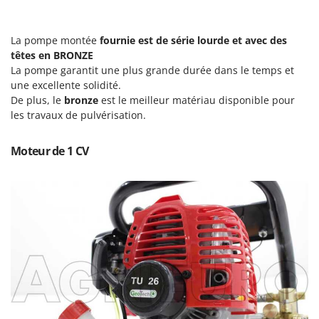
Pulvérisateurs
GRIFO
Pulvérisateurs portés
GVS
La pompe montée
fournie est de série lourde et avec des
GYS
têtes en BRONZE
R
Rafraîchisseurs d'air par évaporation
La pompe garantit une plus grande durée dans le temps et
une excellente solidité.
H
Rampes de chargement en aluminium
Hailo
De plus, le
bronze
est le meilleur matériau disponible pour
Râpes à fromage électriques
les travaux de pulvérisation.
Helvi
Râteaux pour tracteur
Henx
Moteur de 1 CV
Remplisseuses
HiKOKI
Robots nettoyeurs de piscine
Honda
Robots Tondeuses
I
Rogneuses de souches
Idromatic
Rouleaux pour tracteur
Il-Tec
Imperia
S
Scies à os
Infaco
Scies à Ruban
Intec