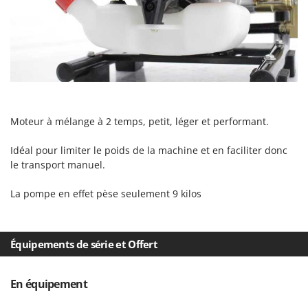
Scies alternatives à batterie
Intex
Scies de jardin télescopiques
Italyco
Sécateurs électriques à batterie
ITM
Sécateurs et Échenilloirs manuels
J
Sécateurs pneumatiques
JOLLY ITALIA
Semoirs et Épandeurs d'engrais
Moteur à mélange à 2 temps, petit, léger et performant.
K
Socs pour tracteur
KAAZ
Souffleurs aspirateurs pour Feuilles
Idéal pour limiter le poids de la machine et en faciliter donc
Karcher
le transport manuel.
Soufreuses - Poudreuses à dos
Kasco
Soufreuses - Poudreuses pour tracteur
Kemper
La pompe en effet pèse seulement 9 kilos
Keter
T
Taille-haies
KitchenAid
Équipements de série et Offert
Taille-haies à bras pour tracteur
Komo
Tarières
En équipement
L
Tondeuses à Gazon
Laica