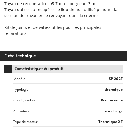
Master
Tuyau de récupération : Ø 7mm - longueur: 3 m
Tuyau qui sert à récupérer le liquide non utilisé pendant la
Mastercook
session de travail en le renvoyant dans la citerne.
Masterpro
Kit de joints et de valves utiles pour les principales
McCulloch
réparations.
MCH
Michelin
Mille
Fiche technique
Minox
Caractéristiques du produit
Mockmill
Modèle
SP 26 2T
More than chef
MOSA
Typologie
thermique
MOVA
Configuration
Pompe seule
Mowox
Activation
à mélange
MTD
Type de moteur
Thermique 2 T