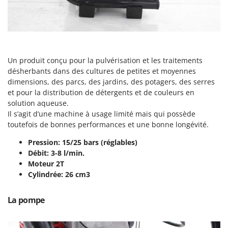
Groupes électrogènes
E
Gyrobroyeurs à lame pour tracteur
EcoFlow
Edilmark
H
Haches - Cognées et Hachettes
Effeuno
Un produit conçu pour la pulvérisation et les traitements
Hachoirs à viande
Einhell
désherbants dans des cultures de petites et moyennes
Herses à Dents
dimensions, des parcs, des jardins, des potagers, des serres
Elegen
et pour la distribution de détergents et de couleurs en
Herses Rotatives
Energy Gruppi
solution aqueuse.
Il s’agit d’une machine à usage limité mais qui possède
Enotecnica Pillan
L
toutefois de bonnes performances et une bonne longévité.
Lames à neige
Eschenfelder
Lames niveleuses pour tracteur
Pression: 15/25 bars (réglables)
EuroMech
Débit: 3-8 l/min.
Lave-vitres
Eurosystems
Moteur 2T
Lieuses électriques pour vignes
Cylindrée: 26 cm3
F
FAC
M
La pompe
Machines à pâtes
Fama Industrie
Machines de nettoyage pour panneaux photovoltaïques et surfaces vitrées
Famag