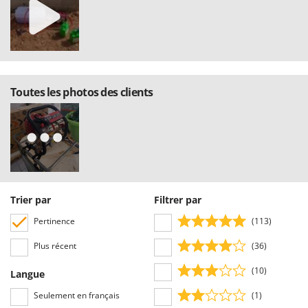
Seven Italy
Shark
Silky
Simatech
Sirman
Toutes les photos des clients
Skil
Smartwood
Smeg
Snapper
Solidur
Trier par
Filtrer par
Spice Electronics
Pertinence
(113)
Spiralmac
Plus récent
(36)
Spring Protezione
(10)
Spyro
Langue
Stanley
Seulement en français
(1)