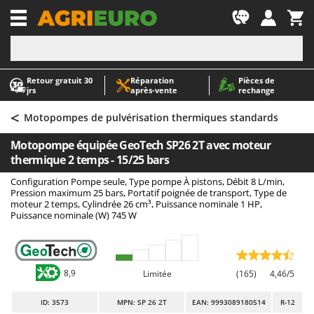
-1
Retour gratuit 30
Réparation
Pièces de
A
A
jrs
après‑vente
rechange
Abris de jardin
ABAC
<
Accessoires pour tracteurs tondeuses autoportés
AgriEuro Premium
Motopompes de pulvérisation thermiques standards
Aérateurs Scarificateurs pour gazon
AgriEuro TOP-LINE
Motopompe équipée GeoTech SP26 2T avec moteur
Arracheuses de pommes de terre pour tracteur
AGT
thermique 2 temps - 15/25 bars
Aspirateurs - Balais Électriques
Aima
Configuration Pompe seule, Type pompe À pistons, Débit 8 L/min,
Pression maximum 25 bars, Portatif poignée de transport, Type de
Aspirateurs à cendres
Airmec
moteur 2 temps, Cylindrée 26 cm³, Puissance nominale 1 HP,
Puissance nominale (W) 745 W
Aspirateurs à feuilles sur roues
AL-KO
Aspirateurs de piscine
ALA 2000
Aspirateurs Multifonctions
Alce
8,9
Limitée
(165)
4,46/5
Atomiseurs agricoles pour tracteurs
Alpina
Atomiseurs pour traitements
Ama
ID
: 3573
MPN: SP 26 2T
EAN: 9993089180514
R-12