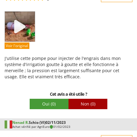
Robustesse
Prestations
Facilité d'utilisation
Qualité / Prix
Facilité de montage
Voir l'original
Emballage
J'utilise cette pompe pour injecter de l'engrais dans mon
système d'irrigation goutte à goutte et elle fonctionne à
merveille ; la pression est largement suffisante pour cet
usage. Elle est vraiment très efficace.
Cet avis a été utile ?
Oui
(0)
Non
(0)
Nenad R.
Schio (VI)
02/11/2023
Achat vérifié par AgriEuro
01/02/2023