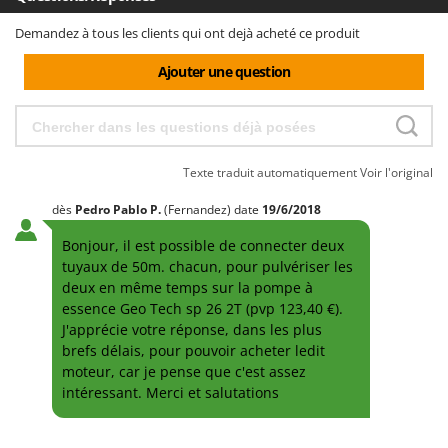
Demandez à tous les clients qui ont dejà acheté ce produit
Ajouter une question
Texte traduit automatiquement
Voir l'original
dès
Pedro Pablo
P.
(Fernandez)
date
19/6/2018
Bonjour, il est possible de connecter deux
tuyaux de 50m. chacun, pour pulvériser les
deux en même temps sur la pompe à
essence Geo Tech sp 26 2T (pvp 123,40 €).
J'apprécie votre réponse, dans les plus
brefs délais, pour pouvoir acheter ledit
moteur, car je pense que c'est assez
intéressant. Merci et salutations