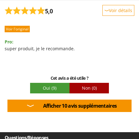
5,0
Voir détails
Robustesse
Voir l'original
Prestations
Facilité d'utilisation
Pro:
Qualité / Prix
super produit, je le recommande.
Facilité de montage
Emballage
Cet avis a été utile ?
Oui
(9)
Non
(0)
Afficher 10 avis supplémentaires
Questions/Réponses