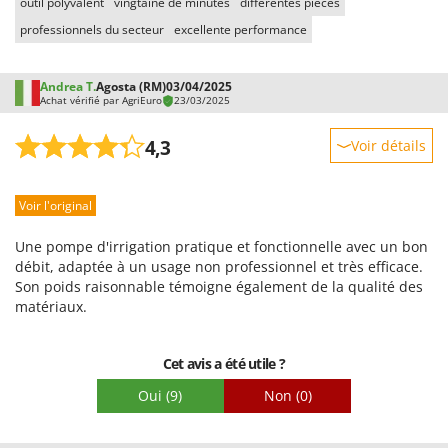
outil polyvalent
vingtaine de minutes
différentes pièces
Troy-Bilt
professionnels du secteur
excellente performance
U
Udor
Andrea T.
Agosta (RM)
03/04/2025
Unger
Achat vérifié par AgriEuro
23/03/2025
V
4,3
Voir détails
Verdemax
Robustesse
Vesco
Voir l'original
Prestations
Volpi
Facilité d'utilisation
Une pompe d'irrigation pratique et fonctionnelle avec un bon
W
Qualité / Prix
débit, adaptée à un usage non professionnel et très efficace.
Waldner
Son poids raisonnable témoigne également de la qualité des
Facilité de montage
Weber
matériaux.
Emballage
WIDU
Cet avis a été utile ?
Wiper EcoRobot
Wolf Garten
Oui
(9)
Non
(0)
Wortex