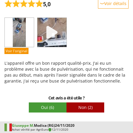
5,0
Voir détails
Robustesse
Prestations
Facilité d'utilisation
Qualité / Prix
Facilité de montage
Voir l'original
Emballage
L'appareil offre un bon rapport qualité-prix. J'ai eu un
problème avec la buse de pulvérisation, qui ne fonctionnait
pas au début, mais après l'avoir signalée dans le cadre de la
garantie, j'ai reçu une buse de pulvérisation fonctionnelle.
Cet avis a été utile ?
Oui
(6)
Non
(2)
Giuseppe M.
Modica (RG)
24/11/2020
Achat vérifié par AgriEuro
12/11/2020