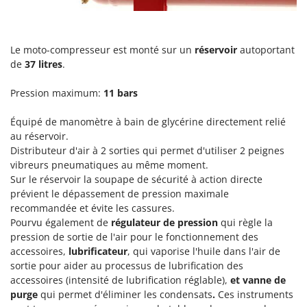
Resto Italia
Ribimex
Ripartrak
Le moto-compresseur est monté sur un
réservoir
autoportant
de
37 litres
.
Ritter
River Systems
Pression maximum:
11 bars
Robomow
Équipé de manomètre à bain de glycérine directement relié
Rossofuoco
au réservoir.
Rover Pompe
Distributeur d'air à 2 sorties qui permet d'utiliser 2 peignes
vibreurs pneumatiques au même moment.
Royal Food
Sur le réservoir la soupape de sécurité à action directe
Ryobi
prévient le dépassement de pression maximale
recommandée et évite les cassures.
S
Pourvu également de
régulateur de pression
qui règle la
S.T.P.
pression de sortie de l'air pour le fonctionnement des
Santos
accessoires,
lubrificateur
, qui vaporise l'huile dans l'air de
sortie pour aider au processus de lubrification des
Sbaraglia
accessoires (intensité de lubrification réglable),
et vanne de
Schnitzer
purge
qui permet d'éliminer les condensats
.
Ces instruments