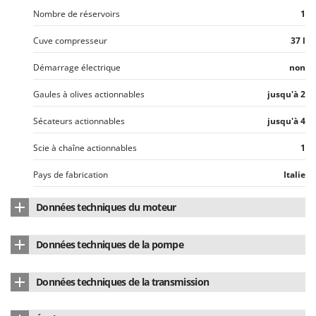
Nombre de réservoirs
1
Cuve compresseur
37 l
Démarrage électrique
non
Gaules à olives actionnables
jusqu'à 2
Sécateurs actionnables
jusqu'à 4
Scie à chaîne actionnables
1
Pays de fabrication
Italie
Données techniques du moteur
Marque du moteur
Honda
Données techniques de la pompe
Modèle de moteur
GX200
Marque culasse
Fini
Données techniques de la transmission
Type de moteur
4 temps
Modèle
MK 113
Type de transmission
à courroie
Cylindrée
196 cm³