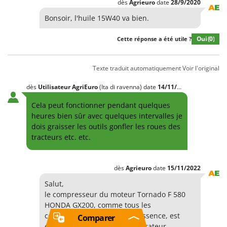
dès
Agrieuro
date
28/9/2020
Bonsoir, l'huile 15W40 va bien.
Oui
(0)
Cette réponse a été utile ?
Texte traduit automatiquement
Voir l'original
dès
Utilisateur AgriEuro
(Ita di ravenna)
date
14/11/2022
Cela peut fonctionner pendant quelques
heures bien sûr avec quelques intervalles je
dois graisser les outils gonfler les roues des
tracteurs etc. etc.
dès
Agrieuro
date
15/11/2022
Salut,
le compresseur du moteur Tornado F 580
HONDA GX200, comme tous les
compresseurs de moteur à essence, est
Comparer
équipé d'un système d'accélérateur