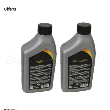
Troy-Bilt
Offerts
U
Udor
Unger
V
Verdemax
Vesco
Volpi
W
Waldner
Weber
WIDU
Wiper EcoRobot
Wolf Garten
Wortex