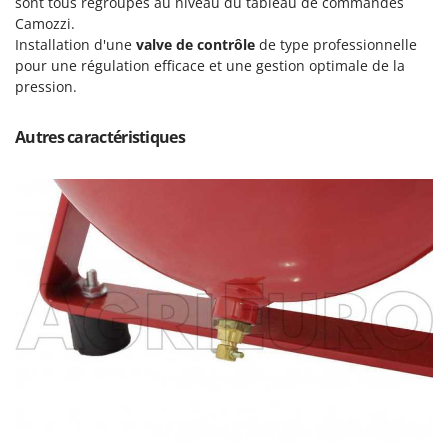
sont tous regroupés au niveau du tableau de commandes
Seven Italy
Camozzi.
Shark
Installation d'une
valve de contrôle
de type professionnelle
pour une régulation efficace et une gestion optimale de la
Silky
pression.
Simatech
Sirman
Autres caractéristiques
Skil
Smartwood
Smeg
Snapper
Solidur
Spice Electronics
Spiralmac
Spring Protezione
Spyro
Stanley