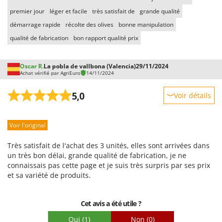
premier jour
léger et facile
très satisfait de
grande qualité
démarrage rapide
récolte des olives
bonne manipulation
qualité de fabrication
bon rapport qualité prix
Oscar R.
La pobla de vallbona (Valencia)
29/11/2024
Achat vérifié par AgriEuro
14/11/2024
5,0
Voir détails
Robustesse
Voir l'original
Prestations
Facilité d'utilisation
Très satisfait de l'achat des 3 unités, elles sont arrivées dans
Qualité / Prix
un très bon délai, grande qualité de fabrication, je ne
connaissais pas cette page et je suis très surpris par ses prix
Facilité de montage
et sa variété de produits.
Emballage
Cet avis a été utile ?
Oui
(1)
Non
(0)