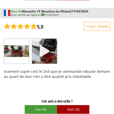
Marc M.
Marseille 15 (Bouches-du-Rhône)
17/04/2024
Achat vérifié par AgriEuro
07/04/2024
5,0
Voir détails
Robustesse
Prestations
Facilité d'utilisation
Qualité / Prix
Facilité de montage
vraiment super cest le 2nd que je commande robuste demare
Emballage
au quart de tour rien a dire qualité prix imbattable
Cet avis a été utile ?
Oui
(0)
Non
(0)