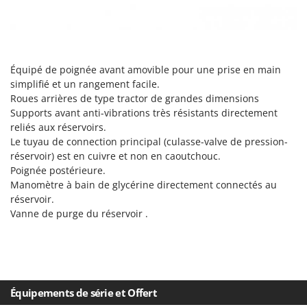
Stiga
Stocker
Sunseeker
Équipé de poignée avant amovible pour une prise en main
T
simplifié et un rangement facile.
Tecla
Roues arrières de type tractor de grandes dimensions
TecnoGen
Supports avant anti-vibrations très résistants directement
reliés aux réservoirs.
Tellarini Pompe
Le tuyau de connection principal (culasse-valve de pression-
Telwin
réservoir) est en cuivre et non en caoutchouc.
Poignée postérieure.
Tenco
Manomètre à bain de glycérine directement connectés au
Tineco
réservoir.
Titania
Vanne de purge du réservoir .
Tornado
Tre Spade
Trev - Abrek - TecnoVIR
Équipements de série et Offert
Trotec