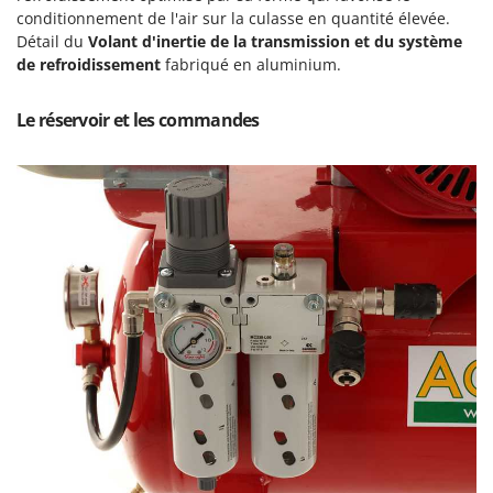
Oriental Koshin
conditionnement de l'air sur la culasse en quantité élevée.
Détail du
Volant d'inertie de la transmission et du système
Outdoorchef
de refroidissement
fabriqué en aluminium.
P
Palazzetti
Le réservoir et les commandes
Palumbo Pavi
Partisani
Paterlini
Philips
Pramac
Prismafood
R
R.G.V.
Rato
Reber
Redback