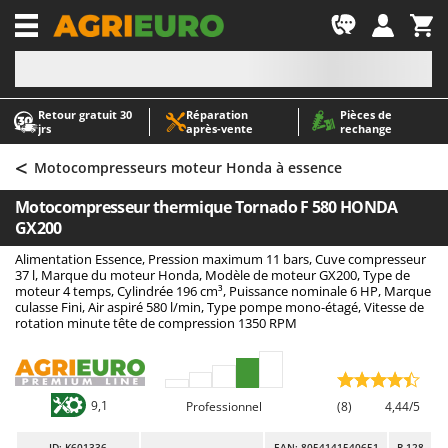
-1
Retour gratuit 30
Réparation
Pièces de
A
A
jrs
après‑vente
rechange
Abris de jardin
ABAC
<
Accessoires pour tracteurs tondeuses autoportés
AgriEuro Premium
Motocompresseurs moteur Honda à essence
Aérateurs Scarificateurs pour gazon
AgriEuro TOP-LINE
Motocompresseur thermique Tornado F 580 HONDA
Arracheuses de pommes de terre pour tracteur
AGT
GX200
Aspirateurs - Balais Électriques
Aima
Alimentation Essence, Pression maximum 11 bars, Cuve compresseur
37 l, Marque du moteur Honda, Modèle de moteur GX200, Type de
Aspirateurs à cendres
Airmec
moteur 4 temps, Cylindrée 196 cm³, Puissance nominale 6 HP, Marque
culasse Fini, Air aspiré 580 l/min, Type pompe mono-étagé, Vitesse de
Aspirateurs à feuilles sur roues
AL-KO
rotation minute tête de compression 1350 RPM
Aspirateurs de piscine
ALA 2000
Aspirateurs Multifonctions
Alce
Atomiseurs agricoles pour tracteurs
Alpina
9,1
Professionnel
(8)
4,44/5
Atomiseurs pour traitements
Ama
ID
: K601336
EAN: 8054141540651
R-128