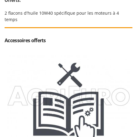
Offerts:
Worx
2 flacons d'huile 10W40 spécifique pour les moteurs à 4
Y
temps
Yard Force
Z
Zanon
Accessoires offerts
Zephir
ZGrills
Zodiac
Zomax