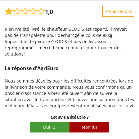
1,0
Voir détails
Robustesse
Rien n'a été livré, le chauffeur GEODIS est reparti, il n'avait
Prestations
pas de transpalette pour décharcgé le colis de 88kg.
Facilité d'utilisation
Impossible de joindre GEODIS et pas de livraison
reprogrammé ...merci de me contacter pour trouver des
Qualité / Prix
solutions!
Facilité de montage
Emballage
La réponse d'AgriEuro
Nous sommes désolés pour les difficultés rencontrées lors de
la livraison de votre commande. Nous vous confirmons qu’un
dossier d’assistance a bien été ouvert afin de suivre la
situation avec le transporteur et trouver une solution dans les
meilleurs délais. Nos équipes restent mobilisées pour le suivi
de votre dossier et reviendront vers vous rapidement.
Cet avis a été utile ?
Oui
(0)
Non
(0)