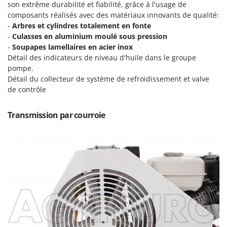
son extrême durabilité et fiabilité, grâce à l'usage de
Master
composants réalisés avec des matériaux innovants de qualité:
Mastercook
-
Arbres et cylindres totalement en fonte
Masterpro
-
Culasses en aluminium moulé sous pression
-
Soupapes lamellaires en acier inox
McCulloch
Détail des indicateurs de niveau d'huile dans le groupe
MCH
pompe.
Détail du collecteur de système de refroidissement et valve
Michelin
de contrôle
Mille
Minox
Transmission par courroie
Mockmill
More than chef
MOSA
MOVA
Mowox
MTD