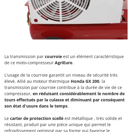
N
New O.M.R.A.
Nilfisk
Ninja
Novatec
Novital
NuAir
NuovaFac
La transmission par
courroie
est un élément caractéristique
de ce moto-compresseur
AgriEuro
.
O
Officine Savioli
L'usage de la courroie garantit un niveau de sécurité très
élevé. Allié au moteur thermique
Honda GX 200
, la
Oliviero
transmission par courroie contribue à la durée de vie de ce
Olix
compresseur,
en réduisant considérablement le nombre de
tours effectués par la culasse et
diminuant par conséquent
OMA
son état d'usure dans le temps
.
Omas
Ompagrill
Le
carter de protection scellé
est métallique , très solide et
résistant, produit par une pièce unique qui permet le
Ooni
refroidissement optimisé par sa forme qui favorise le