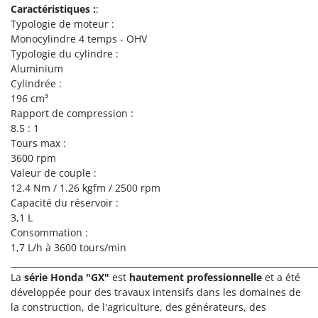
Pulvérisateurs
Caractéristiques :
:
GRIFO
Typologie de moteur :
Pulvérisateurs portés
GVS
Monocylindre 4 temps - OHV
Typologie du cylindre :
GYS
R
Rafraîchisseurs d'air par évaporation
Aluminium
Cylindrée :
H
Rampes de chargement en aluminium
Hailo
196 cm³
Râpes à fromage électriques
Rapport de compression :
Helvi
8.5 : 1
Râteaux pour tracteur
Henx
Tours max :
Remplisseuses
3600 rpm
HiKOKI
Valeur de couple :
Robots nettoyeurs de piscine
Honda
12.4 Nm / 1.26 kgfm / 2500 rpm
Robots Tondeuses
Capacité du réservoir :
I
Rogneuses de souches
3,1 L
Idromatic
Consommation :
Rouleaux pour tracteur
Il-Tec
1,7 L/h à 3600 tours/min
________________________________________________________________________
Imperia
S
La
série Honda "GX"
est
hautement professionnelle
et a été
Scies à os
Infaco
développée pour des travaux intensifs dans les domaines de
Scies à Ruban
Intec
la construction, de l'agriculture, des générateurs, des