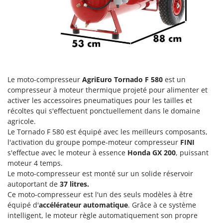
Groupes électrogènes
E
Gyrobroyeurs à lame pour tracteur
EcoFlow
Edilmark
H
Haches - Cognées et Hachettes
Effeuno
Hachoirs à viande
Einhell
Herses à Dents
Le moto-compresseur
AgriEuro Tornado F 580
est un
Elegen
compresseur à moteur thermique projeté pour alimenter et
Herses Rotatives
Energy Gruppi
activer les accessoires pneumatiques pour les tailles et
récoltes qui s'effectuent ponctuellement dans le domaine
Enotecnica Pillan
L
agricole.
Lames à neige
Eschenfelder
Le Tornado F 580 est équipé avec les meilleurs composants,
Lames niveleuses pour tracteur
EuroMech
l'activation du groupe pompe-moteur compresseur
FINI
s'effectue avec le moteur à essence
Honda GX 200
, puissant
Lave-vitres
Eurosystems
moteur 4 temps.
Lieuses électriques pour vignes
Le moto-compresseur est monté sur un solide réservoir
F
autoportant de
37 litres.
FAC
M
Ce moto-compresseur est l'un des seuls modèles à être
Machines à pâtes
Fama Industrie
équipé d'
accélérateur automatique
. Grâce à ce système
Machines de nettoyage pour panneaux photovoltaïques et surfaces vitrées
intelligent, le moteur règle automatiquement son propre
Famag