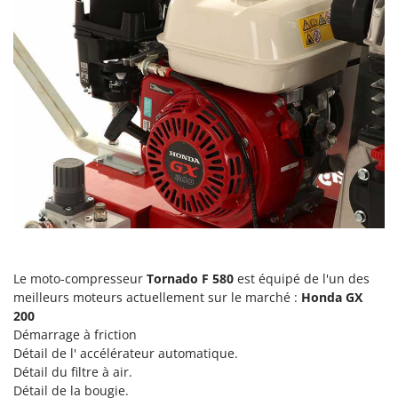
Perches Élagueuses
Francini
Pétrins à Spirale
G
Piscines
G3 Ferrari
Planteuses de pommes de terre pour tracteur
Gardena
Plateaux de coupe pour tracteur
Garofalo
Plumeuses
GeoTech
Pompes d'irrigation à tracteur
GeoTech Pro
Pompes de transfert
Gierre
Pompes immergées électriques
Ginko - MGM
Postes à souder
Gipeco
Poussoirs à saucisse
Le moto-compresseur
Tornado F 580
est équipé de l'un des
Girmi
Power Stations - Batteries - Centrales électriques portables
meilleurs moteurs actuellement sur le marché :
Honda GX
GRAEF
200
Presses à pellets
Gre
Démarrage à friction
Pressoirs à fruits
Détail de l' accélérateur automatique.
GreenBay
Détail du filtre à air.
Pressoirs à Raisin
Greenworks
Détail de la bougie.