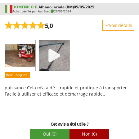
DOMENICO D.
Albano laziale (RM)
05/05/2025
Achat vérifié par AgriEuro
29/09/2024
5,0
Voir détails
Robustesse
Prestations
Facilité d'utilisation
Qualité / Prix
Facilité de montage
Voir l'original
Emballage
puissance Cela m'a aidé... rapide et pratique à transporter
Facile à utiliser et efficace et démarrage rapide..
Cet avis a été utile ?
Oui
(0)
Non
(0)