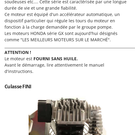
Scies alternatives à batterie
soudeuses etc.... Cette série est caractérisée par une longue
Intex
durée de vie et une grande fiabilité.
Scies de jardin télescopiques
Italyco
Ce moteur est équipé d'un accélérateur automatique, un
Sécateurs électriques à batterie
dispositif particulier qui régule les tours du moteur en
ITM
fonction à la charge demandée par le groupe pompe.
Sécateurs et Échenilloirs manuels
Les moteurs HONDA série GX sont aujourd'hui désignés
J
Sécateurs pneumatiques
comme "LES MEILLEURS MOTEURS SUR LE MARCHÉ".
JOLLY ITALIA
________________________________________________________________________
Semoirs et Épandeurs d'engrais
ATTENTION !
K
Socs pour tracteur
KAAZ
Le moteur est
FOURNI SANS HUILE.
Souffleurs aspirateurs pour Feuilles
Avant le démarrage, lire attentivement le manuel
Karcher
d'instructions.
Soufreuses - Poudreuses à dos
Kasco
Soufreuses - Poudreuses pour tracteur
Kemper
Culasse FINI
Keter
T
Taille-haies
KitchenAid
Taille-haies à bras pour tracteur
Komo
Tarières
L
Tondeuses à Gazon
Laica