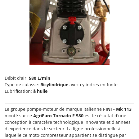
Tondeuses autoportées
Lampacrescia - MGM
Tondeuses débroussailleuses thermiques
Landxcape
Trancheuses
LAR Casalinghi
Trancheuses de sol
Lavor
Transpalettes
Linea VZ
Treuils de débardage
Lisam
Tronçonneuses
Lotusgrill
V
M
Vêtements de Sécurité
M.A.I.BO.
Débit d'air:
580 L/min
Type de culasse:
Vibroculteurs à tracteur
Bicylindrique
avec cylindres en fonte
Macom
Lubrification:
à huile
Macte Ovens
Makita
Le groupe pompe-moteur de marque italienne
FINI - Mk 113
MAMMAMIA
monté sur ce
AgriEuro Tornado F 580
est le résultat d'une
conception à caractère technologique innovante et d'années
Marcato
d'expérience dans le secteur. La ligne professionnelle à
Marina Systems
laquelle ce moto-compresseur appartient se distingue par