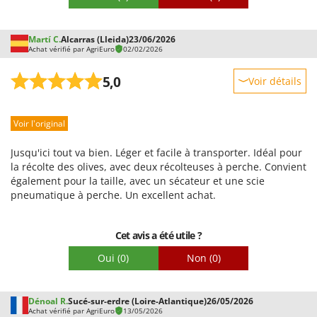
Martí C.
Alcarras (Lleida)
23/06/2026
Achat vérifié par AgriEuro
02/02/2026
5,0
Voir détails
Robustesse
Voir l'original
Prestations
Facilité d'utilisation
Jusqu'ici tout va bien. Léger et facile à transporter. Idéal pour
Qualité / Prix
la récolte des olives, avec deux récolteuses à perche. Convient
également pour la taille, avec un sécateur et une scie
Facilité de montage
pneumatique à perche. Un excellent achat.
Emballage
Cet avis a été utile ?
Oui
(0)
Non
(0)
Dénoal R.
Sucé-sur-erdre (Loire-Atlantique)
26/05/2026
Achat vérifié par AgriEuro
13/05/2026