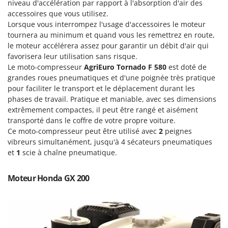
niveau d'accélération par rapport à l'absorption d'air des
Machines pour la transformation des fruits
Famur
accessoires que vous utilisez.
Machines sous vide
FARMER
Lorsque vous interrompez l'usage d'accessoires le moteur
Motobineuses
tournera au minimum et quand vous les remettrez en route,
FBC
le moteur accélérera assez pour garantir un débit d'air qui
Motoculteurs
Ferrari Group
favorisera leur utilisation sans risque.
Motofaucheuses
Le moto-compresseur
AgriEuro Tornado F 580
est doté de
Ferroni
grandes roues pneumatiques et d'une poignée très pratique
Motopompes pour irrigation
Ferrua
pour faciliter le transport et le déplacement durant les
Moulins à céréales électriques
phases de travail. Pratique et maniable, avec ses dimensions
FIAC
extrêmement compactes, il peut être rangé et aisément
Moulins à farine
FIEM
transporté dans le coffre de votre propre voiture.
Fimar
Ce moto-compresseur peut être utilisé avec
2
peignes
N
Nettoyeurs et Balais à vapeur
vibreurs simultanément, jusqu'à 4 sécateurs pneumatiques
FINI
et
1
scie à chaîne pneumatique.
Nettoyeurs haute pression
Fiorentini
Nettoyeurs tapis, moquettes et tapisseries
Fiskars
Moteur Honda GX 200
Flymo
P
Peignes vibreurs et Secoueurs à olives
Fontana Forni
Pelles rétros pour tracteur
Forest Master