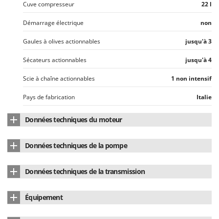
Cuve compresseur
22 l
Démarrage électrique
non
Gaules à olives actionnables
jusqu'à 3
Sécateurs actionnables
jusqu'à 4
Scie à chaîne actionnables
1 non intensif
Pays de fabrication
Italie
Données techniques du moteur
Marque du moteur
Honda
Données techniques de la pompe
Modèle de moteur
GX200
Marque de la pompe
Fini
Données techniques de la transmission
Type de moteur
4 temps
Marque culasse
Fini
Type de transmission
à courroie
Cylindrée
196 cm³
Équipement
Modèle
Mk113
Vitesse de rotation minute tête de compression
1300 RPM
Nombre de cylindres
1
Accélérateur automatique
oui
Air aspiré
554 l/min