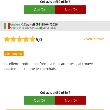
Cet avis a été utile ?
Oui
(2)
Non
(0)
Andrea C.
Cugnoli (PE)
28/04/2026
Achat vérifié par AgriEuro
28/09/2023
5,0
Voir détails
Robustesse
Voir l'original
Prestations
Facilité d'utilisation
Excellent produit, conforme à mes attentes. J'ai trouvé
Qualité / Prix
exactement ce que je cherchais.
Facilité de montage
Emballage
Cet avis a été utile ?
Oui
(0)
Non
(0)