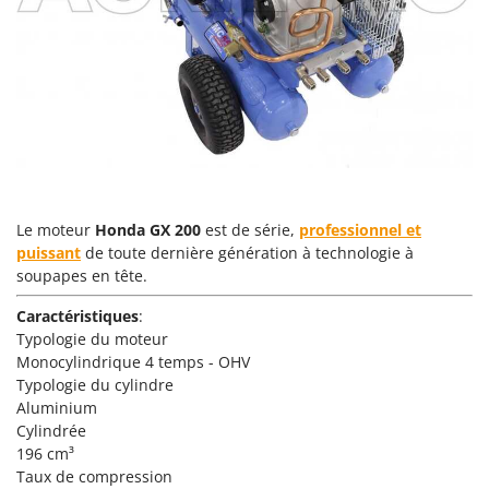
Scies alternatives à batterie
Intex
Scies de jardin télescopiques
Italyco
Sécateurs électriques à batterie
ITM
Sécateurs et Échenilloirs manuels
J
Sécateurs pneumatiques
JOLLY ITALIA
Semoirs et Épandeurs d'engrais
K
Socs pour tracteur
KAAZ
Le moteur
Honda GX 200
est de série,
professionnel et
Souffleurs aspirateurs pour Feuilles
Karcher
puissant
de toute dernière génération à technologie à
Soufreuses - Poudreuses à dos
Kasco
soupapes en tête.
Soufreuses - Poudreuses pour tracteur
Kemper
Caractéristiques
:
Typologie du moteur
Keter
T
Monocylindrique 4 temps - OHV
Taille-haies
KitchenAid
Typologie du cylindre
Taille-haies à bras pour tracteur
Komo
Aluminium
Tarières
Cylindrée
L
196 cm³
Tondeuses à Gazon
Laica
Taux de compression