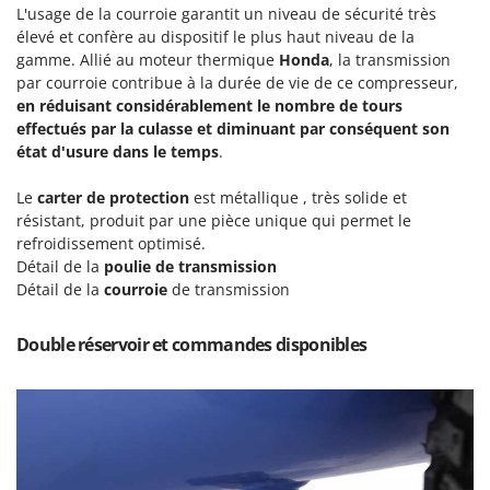
N
New O.M.R.A.
L'usage de la courroie garantit un niveau de sécurité très
élevé et confère au dispositif le plus haut niveau de la
Nilfisk
gamme. Allié au moteur thermique
Honda
, la transmission
Ninja
par courroie contribue à la durée de vie de ce compresseur,
en réduisant considérablement le nombre de tours
Novatec
effectués par la culasse et
diminuant par conséquent son
Novital
état d'usure dans le temps
.
NuAir
Le
carter de protection
est métallique , très solide et
NuovaFac
résistant, produit par une pièce unique qui permet le
refroidissement optimisé.
O
Détail de la
poulie de transmission
Officine Savioli
Détail de la
courroie
de transmission
Oliviero
Olix
Double réservoir et commandes disponibles
OMA
Omas
Ompagrill
Ooni