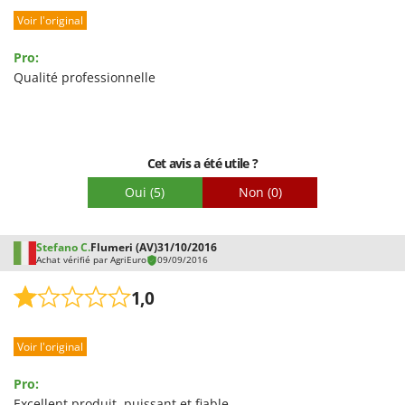
Voir l'original
Pro:
Qualité professionnelle
Cet avis a été utile ?
Oui
(5)
Non
(0)
Stefano C.
Flumeri (AV)
31/10/2016
Achat vérifié par AgriEuro
09/09/2016
1,0
Voir l'original
Pro:
Excellent produit, puissant et fiable