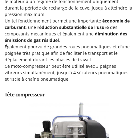
le moteur à un régime de fonctionnement uniquement
Machines pour la transformation des fruits
Famur
durant la période de recharge de la cuve, jusqu'à atteindre la
Machines sous vide
FARMER
pression maximum.
Motobineuses
Un tel fonctionnement permet une importante
économie de
FBC
carburant
, une
réduction substantielle de l'usure
des
Motoculteurs
Ferrari Group
composants mécaniques et également une
diminution des
Motofaucheuses
émissions de gaz résiduel
.
Ferroni
Également pourvu de grandes roues pneumatiques et d'une
Motopompes pour irrigation
Ferrua
poignée très pratique afin de faciliter le transport et le
Moulins à céréales électriques
déplacement durant les phases de travail.
FIAC
Ce moto-compresseur peut être utilisé avec 3
peignes
Moulins à farine
FIEM
vibreurs simultanément, jusqu'à 4 sécateurs pneumatiques
Fimar
et 1scie à chaîne pneumatique.
N
Nettoyeurs et Balais à vapeur
FINI
Nettoyeurs haute pression
Tête compresseur
Fiorentini
Nettoyeurs tapis, moquettes et tapisseries
Fiskars
Flymo
P
Peignes vibreurs et Secoueurs à olives
Fontana Forni
Pelles rétros pour tracteur
Forest Master