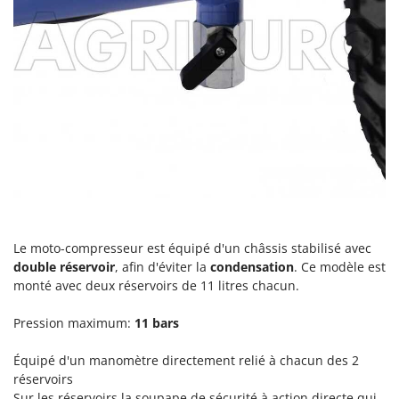
Oriental Koshin
Outdoorchef
P
Palazzetti
Palumbo Pavi
Partisani
Paterlini
Philips
Pramac
Prismafood
Le moto-compresseur est équipé d'un châssis stabilisé avec
double réservoir
,
afin d'éviter la
condensation
. Ce modèle est
monté avec deux réservoirs de 11 litres chacun.
R
R.G.V.
Pression maximum:
11 bars
Rato
Reber
Équipé d'un manomètre directement relié à chacun des 2
réservoirs
Redback
Sur les réservoirs la soupape de sécurité à action directe qui