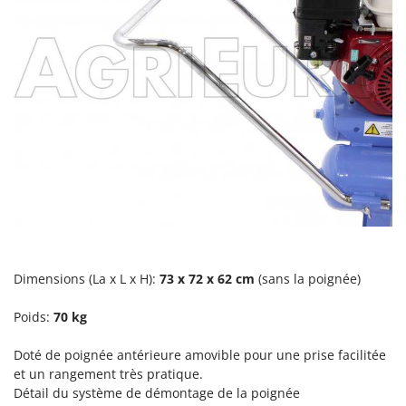
Seven Italy
Shark
Silky
Simatech
Sirman
Skil
Smartwood
Smeg
Snapper
Solidur
Dimensions (La x L x H):
73 x 72 x 62
cm
(sans la poignée)
Spice Electronics
Spiralmac
Poids:
70 kg
Spring Protezione
Doté de
poignée antérieure amovible pour une prise facilitée
Spyro
et un rangement très pratique.
Stanley
Détail du système de démontage de la poignée