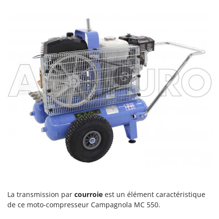
Master
Mastercook
Masterpro
McCulloch
MCH
Michelin
Mille
Minox
Mockmill
More than chef
MOSA
MOVA
Mowox
La transmission par
courroie
est un élément caractéristique
MTD
de ce moto-compresseur Campagnola MC 550.