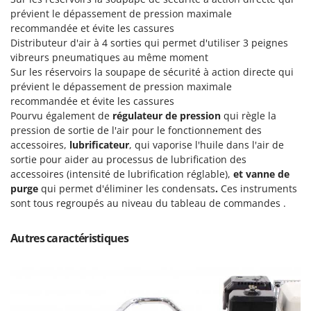
Resto Italia
prévient le dépassement de pression maximale
Ribimex
recommandée et évite les cassures
Distributeur d'air à 4 sorties qui permet d'utiliser 3 peignes
Ripartrak
vibreurs pneumatiques au même moment
Ritter
Sur les réservoirs la soupape de sécurité à action directe qui
prévient le dépassement de pression maximale
River Systems
recommandée et évite les cassures
Robomow
Pourvu également de
régulateur de pression
qui règle la
pression de sortie de l'air pour le fonctionnement des
Rossofuoco
accessoires,
lubrificateur
, qui vaporise l'huile dans l'air de
Rover Pompe
sortie pour aider au processus de lubrification des
Royal Food
accessoires (intensité de lubrification réglable),
et vanne de
purge
qui permet d'éliminer les condensats
.
Ces instruments
Ryobi
sont tous regroupés au niveau du tableau de commandes .
S
S.T.P.
Autres caractéristiques
Santos
Sbaraglia
Schnitzer