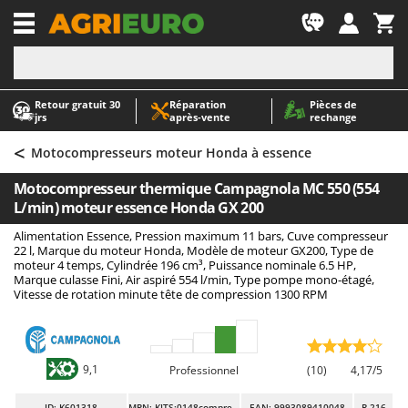
-1
Retour gratuit 30
Réparation
Pièces de
A
A
jrs
après‑vente
rechange
Abris de jardin
ABAC
<
Accessoires pour tracteurs tondeuses autoportés
AgriEuro Premium
Motocompresseurs moteur Honda à essence
Aérateurs Scarificateurs pour gazon
AgriEuro TOP-LINE
Motocompresseur thermique Campagnola MC 550 (554
Arracheuses de pommes de terre pour tracteur
AGT
L/min) moteur essence Honda GX 200
Aspirateurs - Balais Électriques
Aima
Alimentation Essence, Pression maximum 11 bars, Cuve compresseur
22 l, Marque du moteur Honda, Modèle de moteur GX200, Type de
Aspirateurs à cendres
Airmec
moteur 4 temps, Cylindrée 196 cm³, Puissance nominale 6.5 HP,
Marque culasse Fini, Air aspiré 554 l/min, Type pompe mono-étagé,
Aspirateurs à feuilles sur roues
AL-KO
Vitesse de rotation minute tête de compression 1300 RPM
Aspirateurs de piscine
ALA 2000
Aspirateurs Multifonctions
Alce
Atomiseurs agricoles pour tracteurs
Alpina
9,1
Professionnel
(10)
4,17/5
Atomiseurs pour traitements
Ama
ID
: K601318
MPN: KITS:0148compressore
EAN: 9993089410048
R-216