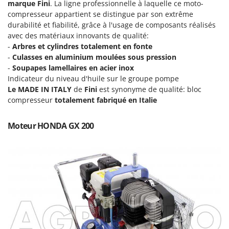
Pulvérisateurs
marque Fini
. La ligne professionnelle à laquelle ce moto-
GRIFO
compresseur appartient se distingue par son extrême
Pulvérisateurs portés
GVS
durabilité et fiabilité, grâce à l'usage de composants réalisés
avec des matériaux innovants de qualité:
GYS
R
-
Arbres et cylindres totalement en fonte
Rafraîchisseurs d'air par évaporation
-
Culasses en aluminium moulées sous pression
H
Rampes de chargement en aluminium
-
Soupapes lamellaires en acier inox
Hailo
Indicateur du niveau d'huile sur le groupe pompe
Râpes à fromage électriques
Helvi
Le MADE IN ITALY
de
Fini
est synonyme de qualité: bloc
Râteaux pour tracteur
Henx
compresseur
totalement fabriqué en Italie
Remplisseuses
HiKOKI
Robots nettoyeurs de piscine
Moteur HONDA GX 200
Honda
Robots Tondeuses
I
Rogneuses de souches
Idromatic
Rouleaux pour tracteur
Il-Tec
Imperia
S
Scies à os
Infaco
Scies à Ruban
Intec