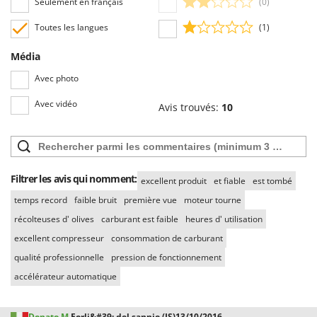
Seulement en français
(0)
Toutes les langues
(1)
Média
Avec photo
Avec vidéo
Avis trouvés:
10
Filtrer les avis qui nomment:
excellent produit
et fiable
est tombé
temps record
faible bruit
première vue
moteur tourne
récolteuses d' olives
carburant est faible
heures d' utilisation
excellent compresseur
consommation de carburant
qualité professionnelle
pression de fonctionnement
accélérateur automatique
Donato M.
Forli&#39; del sannio (IS)
13/10/2016