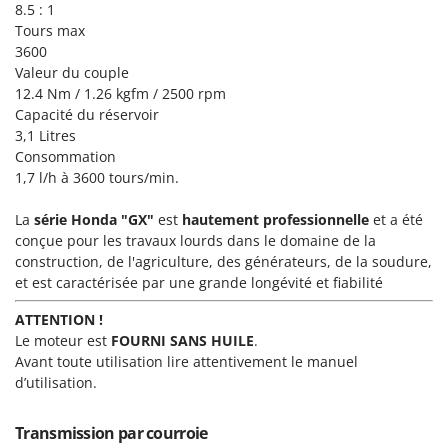
Tondeuses autoportées
8.5 : 1
Lampacrescia - MGM
Tours max
Tondeuses débroussailleuses thermiques
Landxcape
3600
Trancheuses
LAR Casalinghi
Valeur du couple
12.4 Nm / 1.26 kgfm / 2500 rpm
Trancheuses de sol
Lavor
Capacité du réservoir
Transpalettes
Linea VZ
3,1 Litres
Treuils de débardage
Consommation
Lisam
1,7 l/h à 3600 tours/min.
Tronçonneuses
Lotusgrill
La
série
Honda "GX"
est
hautement professionnelle
et a été
V
M
conçue pour les travaux lourds dans le domaine de la
Vêtements de Sécurité
M.A.I.BO.
construction, de l'agriculture, des générateurs, de la soudure,
Vibroculteurs à tracteur
Macom
et est caractérisée par une grande longévité et fiabilité
Macte Ovens
ATTENTION !
Makita
Le moteur est
FOURNI SANS HUILE
.
Avant toute utilisation lire attentivement le manuel
MAMMAMIA
d’utilisation.
Marcato
Marina Systems
Transmission par courroie