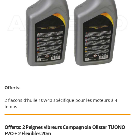
Troy-Bilt
U
Udor
Unger
V
Verdemax
Vesco
Volpi
W
Waldner
Offerts:
Weber
2 flacons d'huile 10W40 spécifique pour les moteurs à 4
WIDU
temps
Wiper EcoRobot
Wolf Garten
Offerts: 2 Peignes vibreurs Campagnola Olistar TUONO
Wortex
EVO + 2 Flexibles 20m