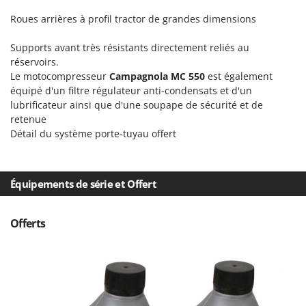
Stiga
Roues arrières à profil tractor de grandes dimensions
Stocker
Supports avant très résistants directement reliés au
Sunseeker
réservoirs.
Le motocompresseur
Campagnola MC 550
est également
T
Tecla
équipé d'un filtre régulateur anti-condensats et d'un
lubrificateur ainsi que d'une soupape de sécurité et de
TecnoGen
retenue
Tellarini Pompe
Détail du système porte-tuyau offert
Telwin
Tenco
Équipements de série et Offert
Tineco
Titania
Offerts
Tornado
Tre Spade
Trev - Abrek - TecnoVIR
Trotec