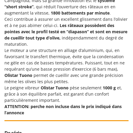
Campagnola, mais sa grande innovation est le
système
“short stroke”
, qui réduit l’ouverture des râteaux en en
augmentant la vitesse,
1800 battements par minute
.
Ceci contribue à assurer un excellent glissement dans l’olivier
et à ne pas abimer celui-ci.
Les râteaux possèdent des
pointes avec le profil testé en “diapason” et sont en mesure
de cueillir tout type d’olive,
indépendamment du degré de
maturation.
Le moteur a une structure en alliage d’aluminium, qui, en
favorisant le transfert thermique, évite que la condensation
ne gèle en cas de basses températures. Puissant, tout en ne
requérant qu’une basse pression d’exercice (6 bars max),
Olistar Tuono
permet de cueillir avec une grande précision
même les olives les plus petites.
Le peigne vibreur
Olistar Tuono
pèse seulement
1000 g
et,
grâce à son équilibre parfait, est garant d’un confort
particulièrement important.
ATTENTION: perche non incluse dans le prix indiqué dans
l’annonce
De série