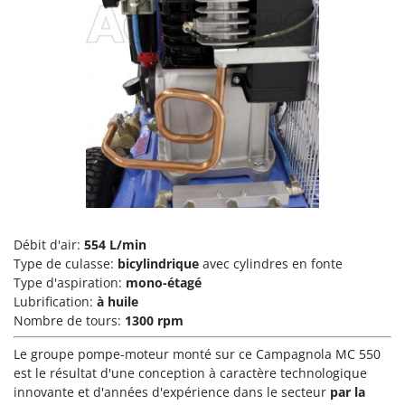
Perches Élagueuses
Francini
Pétrins à Spirale
G
Piscines
G3 Ferrari
Planteuses de pommes de terre pour tracteur
Gardena
Plateaux de coupe pour tracteur
Garofalo
Plumeuses
GeoTech
Pompes d'irrigation à tracteur
GeoTech Pro
Pompes de transfert
Gierre
Pompes immergées électriques
Ginko - MGM
Débit d'air:
554 L/min
Postes à souder
Gipeco
Type de culasse:
bicylindrique
avec cylindres en fonte
Poussoirs à saucisse
Type d'aspiration:
mono-étagé
Girmi
Lubrification:
à huile
Power Stations - Batteries - Centrales électriques portables
GRAEF
Nombre de tours:
1300 rpm
Presses à pellets
Gre
Le groupe pompe-moteur monté sur ce Campagnola MC 550
Pressoirs à fruits
GreenBay
est le résultat d'une conception à caractère technologique
Pressoirs à Raisin
innovante et d'années d'expérience dans le secteur
par la
Greenworks