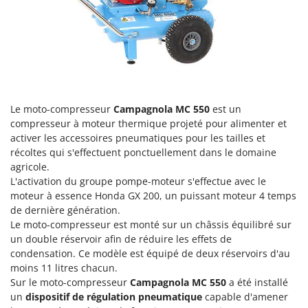
Groupes électrogènes
E
Gyrobroyeurs à lame pour tracteur
EcoFlow
Edilmark
H
Haches - Cognées et Hachettes
Effeuno
Hachoirs à viande
Einhell
Le moto-compresseur
Campagnola
MC
550
est un
Herses à Dents
Elegen
compresseur à moteur thermique projeté pour alimenter et
Herses Rotatives
Energy Gruppi
activer les accessoires pneumatiques pour les tailles et
récoltes qui s'effectuent ponctuellement dans le domaine
Enotecnica Pillan
L
agricole.
Lames à neige
Eschenfelder
L'activation du groupe pompe-moteur s'effectue avec le
Lames niveleuses pour tracteur
moteur à essence Honda GX 200, un puissant moteur 4 temps
EuroMech
de dernière génération.
Lave-vitres
Eurosystems
Le moto-compresseur est monté sur un châssis équilibré sur
Lieuses électriques pour vignes
un double réservoir afin de réduire les effets de
F
condensation. Ce modèle est équipé de deux réservoirs d'au
FAC
M
moins 11 litres chacun.
Machines à pâtes
Fama Industrie
Sur le moto-compresseur
Campagnola MC 550
a été installé
Machines de nettoyage pour panneaux photovoltaïques et surfaces vitrées
un
dispositif de régulation pneumatique
capable d'amener
Famag