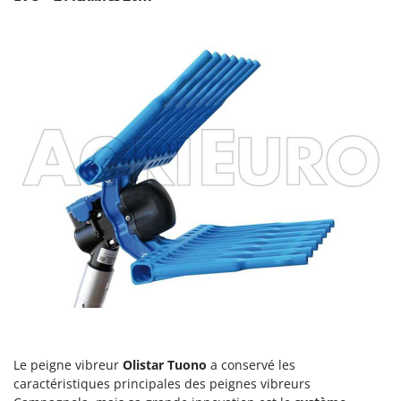
Worx
Y
Yard Force
Z
Zanon
Zephir
ZGrills
Zodiac
Zomax
Le peigne vibreur
Olistar Tuono
a conservé les
caractéristiques principales des peignes vibreurs