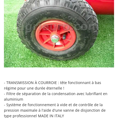
Scies alternatives à batterie
Intex
Scies de jardin télescopiques
Italyco
Sécateurs électriques à batterie
ITM
Sécateurs et Échenilloirs manuels
J
Sécateurs pneumatiques
JOLLY ITALIA
Semoirs et Épandeurs d'engrais
K
Socs pour tracteur
KAAZ
Souffleurs aspirateurs pour Feuilles
Karcher
Soufreuses - Poudreuses à dos
Kasco
Soufreuses - Poudreuses pour tracteur
Kemper
Keter
- TRANSMISSION À COURROIE : tête fonctionnant à bas
T
Taille-haies
régime pour une durée éternelle !
KitchenAid
- Filtre de séparation de la condensation avec lubrifiant en
Taille-haies à bras pour tracteur
Komo
aluminium
Tarières
- Système de fonctionnement à vide et de contrôle de la
L
pression maximale à l'aide d'une vanne de disjonction de
Tondeuses à Gazon
Laica
type professionnel MADE IN ITALY