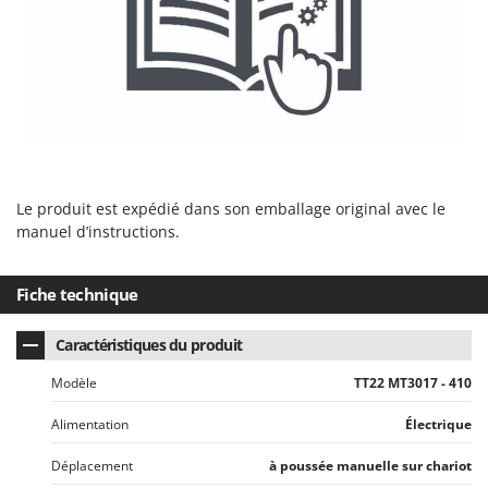
Master
Mastercook
Masterpro
McCulloch
MCH
Michelin
Mille
Le produit est expédié dans son emballage original avec le
manuel d’instructions.
Minox
Mockmill
Fiche technique
More than chef
MOSA
Caractéristiques du produit
MOVA
Modèle
TT22 MT3017 - 410
Mowox
Alimentation
Électrique
MTD
Déplacement
à poussée manuelle sur chariot