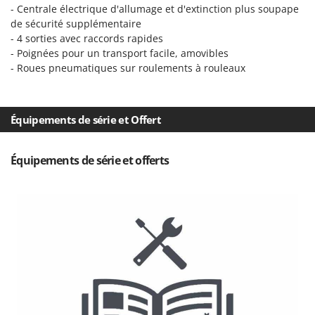
Tondeuses autoportées
Lampacrescia - MGM
- Centrale électrique d'allumage et d'extinction plus soupape
de sécurité supplémentaire
Tondeuses débroussailleuses thermiques
Landxcape
- 4 sorties avec raccords rapides
Trancheuses
LAR Casalinghi
- Poignées pour un transport facile, amovibles
Trancheuses de sol
- Roues pneumatiques sur roulements à rouleaux
Lavor
Transpalettes
Linea VZ
Treuils de débardage
Lisam
Équipements de série et Offert
Tronçonneuses
Lotusgrill
Équipements de série et offerts
V
M
Vêtements de Sécurité
M.A.I.BO.
Vibroculteurs à tracteur
Macom
Macte Ovens
Makita
MAMMAMIA
Marcato
Marina Systems