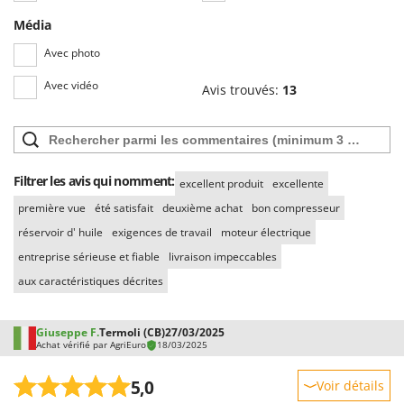
Seven Italy
Média
Shark
Avec photo
Silky
Avec vidéo
Simatech
Avis trouvés:
13
Sirman
Skil
Smartwood
Filtrer les avis qui nomment:
excellent produit
excellente
Smeg
première vue
été satisfait
deuxième achat
bon compresseur
Snapper
réservoir d' huile
exigences de travail
moteur électrique
Solidur
entreprise sérieuse et fiable
livraison impeccables
Spice Electronics
aux caractéristiques décrites
Spiralmac
Spring Protezione
Giuseppe F.
Termoli (CB)
27/03/2025
Achat vérifié par AgriEuro
18/03/2025
Spyro
5,0
Voir détails
Stanley