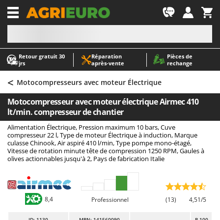
-1
Retour gratuit 30
Réparation
Pièces de
A
A
jrs
après‑vente
rechange
Abris de jardin
ABAC
<
Accessoires pour tracteurs tondeuses autoportés
AgriEuro Premium
Motocompresseurs avec moteur Électrique
Aérateurs Scarificateurs pour gazon
AgriEuro TOP-LINE
Motocompresseur avec moteur électrique Airmec 410
Arracheuses de pommes de terre pour tracteur
AGT
lt/min. compresseur de chantier
Aspirateurs - Balais Électriques
Aima
Alimentation Électrique, Pression maximum 10 bars, Cuve
compresseur 22 l, Type de moteur Électrique à induction, Marque
Aspirateurs à cendres
Airmec
culasse Chinook, Air aspiré 410 l/min, Type pompe mono-étagé,
Vitesse de rotation minute tête de compression 1250 RPM, Gaules à
Aspirateurs à feuilles sur roues
AL-KO
olives actionnables jusqu'à 2, Pays de fabrication Italie
Aspirateurs de piscine
ALA 2000
Aspirateurs Multifonctions
Alce
Atomiseurs agricoles pour tracteurs
Alpina
8,4
Professionnel
(13)
4,51/5
Atomiseurs pour traitements
Ama
ID
: 1130
MPN: 141560090
R-100