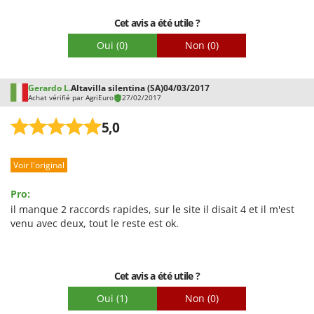
Worx
Cet avis a été utile ?
Y
Yard Force
Oui
(0)
Non
(0)
Z
Zanon
Gerardo L.
Altavilla silentina (SA)
04/03/2017
Achat vérifié par AgriEuro
27/02/2017
Zephir
5,0
ZGrills
Zodiac
Voir l'original
Zomax
Pro:
il manque 2 raccords rapides, sur le site il disait 4 et il m'est
venu avec deux, tout le reste est ok.
Cet avis a été utile ?
Oui
(1)
Non
(0)