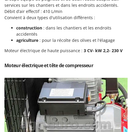
Groupes électrogènes
services sur les chantiers et dans les endroits accidentés.
E
Débit d’air effectif : 410 L/min
Gyrobroyeurs à lame pour tracteur
EcoFlow
Convient à deux types d'utilisation différents :
Edilmark
H
construction
: dans les chantiers et les endroits
Haches - Cognées et Hachettes
Effeuno
accidentés
Hachoirs à viande
Einhell
agriculture
: pour la récolte des olives et l'élagage
Herses à Dents
Elegen
Moteur électrique de haute puissance :
3 CV- kW 2,2- 230 V
Herses Rotatives
Energy Gruppi
Moteur électrique et tête de compresseur
Enotecnica Pillan
L
Lames à neige
Eschenfelder
Lames niveleuses pour tracteur
EuroMech
Lave-vitres
Eurosystems
Lieuses électriques pour vignes
F
FAC
M
Machines à pâtes
Fama Industrie
Machines de nettoyage pour panneaux photovoltaïques et surfaces vitrées
Famag