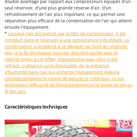
double avantage par rapport aux compresseurs équipés d'un
Pulvérisateurs
GRIFO
seul réservoir, d'une plus grande réserve d'air, d'un
Pulvérisateurs portés
refroidissement de l'air plus important, ce qui permet une
GVS
séparation plus efficace de la condensation de l'air qui atteint
GYS
R
ensuite l'équipement.
Rafraîchisseurs d'air par évaporation
*
Lorsque l'air est pompé par la tête de compresseur, il est
H
Rampes de chargement en aluminium
introduit dans le réservoir à une température très élevée
. La
Hailo
condensation a tendance à se déposer au fond du réservoir
Râpes à fromage électriques
Helvi
(qui, à la fin de chaque journée, doit être purgé avec le
Râteaux pour tracteur
robinet prévu à cet effet), d'autant plus que celui-ci est
Henx
refroidi. L'absence ou la diminution de la présence
Remplisseuses
HiKOKI
d'humidité dans l'air qui alimente l'équipement réduira
Robots nettoyeurs de piscine
Honda
considérablement le risque de gelures à l'intérieur, ce qui
Robots Tondeuses
améliorera l'efficacité de fonctionnement et la durée de vie au
fil des ans.
I
Rogneuses de souches
Idromatic
Rouleaux pour tracteur
Il-Tec
Caractéristiques techniques
Imperia
S
Scies à os
Infaco
Scies à Ruban
Intec