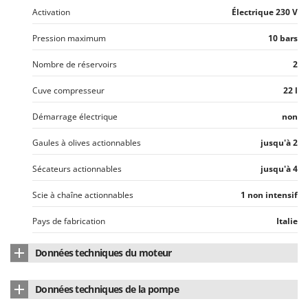
N
New O.M.R.A.
Activation
Électrique 230 V
Nilfisk
Pression maximum
10 bars
Ninja
Nombre de réservoirs
2
Novatec
Novital
Cuve compresseur
22 l
NuAir
Démarrage électrique
non
NuovaFac
Gaules à olives actionnables
jusqu'à 2
O
Sécateurs actionnables
jusqu'à 4
Officine Savioli
Oliviero
Scie à chaîne actionnables
1 non intensif
Olix
Pays de fabrication
Italie
OMA
Données techniques du moteur
Omas
Ompagrill
Marque du moteur
Speroni
Données techniques de la pompe
Ooni
Type de moteur
Électrique à induction