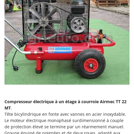
Comet
F
Fendeuses à bois
Cresco
Filets pour la Récolte des olives
Cruccolini
Filtres pour vin et huile
CTEK
Floconneuses
D
Fouloirs - Égrappoirs
Dal Degan
Fourches pour tracteur
DCG
Fours d'extérieur - intérieur pour pizza et cuisine
Deca
Fours électriques
DeWalt
Fraises à neige
Di Martino
Fraises rotatives pour tracteur
Diavola Pro
Compresseur électrique à un étage à courroie Airmec TT 22
Friteuses sans huile
Diesse
MT
.
Docma
Tête bicylindrique en fonte avec vannes en acier inoxydable.
G
Générateurs d'air chaud
Le moteur électrique monophasé surdimensionné à couple
Dominion
de protection élevé se termine par un réarmement manuel.
Godets à terre basculants pour tracteur
Dreame
Groupe équipé de poignées et de deux roues, adapté aux