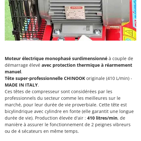
Machines pour la transformation des fruits
Famur
Machines sous vide
FARMER
Motobineuses
FBC
Motoculteurs
Ferrari Group
Motofaucheuses
Ferroni
Motopompes pour irrigation
Ferrua
Moteur électrique monophasé surdimensionné
à couple de
Moulins à céréales électriques
FIAC
démarrage élevé
avec protection thermique à réarmement
Moulins à farine
FIEM
manuel
.
Tête
super-professionnelle CHINOOK
originale (410 L/min) -
Fimar
N
MADE IN ITALY
.
Nettoyeurs et Balais à vapeur
FINI
Ces têtes de compresseur sont considérées par les
Nettoyeurs haute pression
professionnels du secteur comme les meilleures sur le
Fiorentini
marché, pour leur durée de vie proverbiale. Cette tête est
Nettoyeurs tapis, moquettes et tapisseries
Fiskars
bicylindrique avec cylindre en fonte (elle garantit une longue
Flymo
durée de vie). Production élevée d'air :
410 litres/min
, de
P
Peignes vibreurs et Secoueurs à olives
manière à assurer le fonctionnement de 2 peignes vibreurs
Fontana Forni
ou de 4 sécateurs en même temps.
Pelles rétros pour tracteur
Forest Master