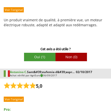
Stiga
Robustesse
Stocker
Voir l'original
Prestations
Sunseeker
Facilité d'utilisation
Un produit vraiment de qualité, à première vue, un moteur
Qualité / Prix
électrique robuste, adapté et adapté aux redémarrages.
T
Tecla
Facilité de montage
TecnoGen
Emballage
Tellarini Pompe
Cet avis a été utile ?
Telwin
Oui
(1)
Non
(0)
Tenco
Tineco
Antonino C.
Sant&#39;eufemia d&#39;aspromo
02/10/2017
Achat vérifié par AgriEuro
06/09/2017
Titania
Tornado
5,0
Tre Spade
Trev - Abrek - TecnoVIR
Voir l'original
Trotec
Pro: