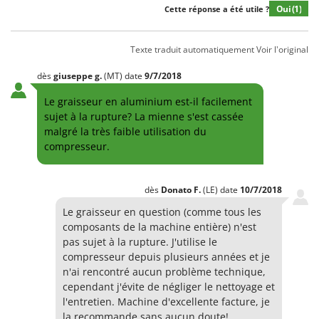
Oui
(1)
Cette réponse a été utile ?
Texte traduit automatiquement
Voir l'original
dès
giuseppe
g.
(MT)
date
9/7/2018
Le graisseur en aluminium est-il facilement
sujet à la rupture? La mienne s'est cassée
malgré la très faible utilisation du
compresseur.
dès
Donato
F.
(LE)
date
10/7/2018
Le graisseur en question (comme tous les
composants de la machine entière) n'est
pas sujet à la rupture. J'utilise le
compresseur depuis plusieurs années et je
n'ai rencontré aucun problème technique,
cependant j'évite de négliger le nettoyage et
l'entretien. Machine d'excellente facture, je
la recommande sans aucun doute!