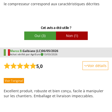
Troy-Bilt
le compresseur correspond aux caractéristiques décrites
U
Udor
Unger
Cet avis a été utile ?
V
Oui
(3)
Non
(1)
Verdemax
Vesco
Marco B.
Galbiate (LC)
06/05/2026
Volpi
Achat vérifié par AgriEuro
13/03/2026
W
5,0
Voir détails
Waldner
Robustesse
Weber
Voir l'original
Prestations
WIDU
Facilité d'utilisation
Excellent produit, robuste et bien conçu, facile à manipuler
Wiper EcoRobot
Qualité / Prix
sur les chantiers. Emballage et livraison impeccables.
Wolf Garten
Facilité de montage
Wortex
Emballage