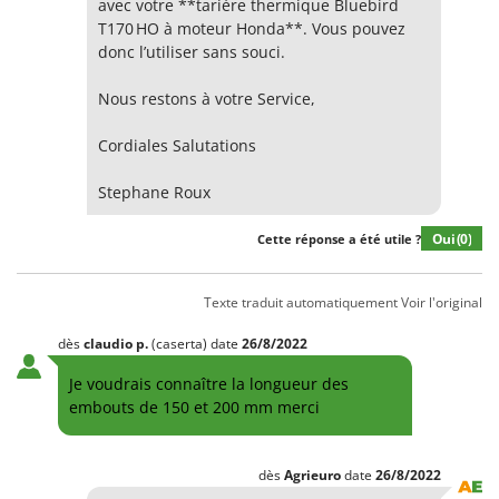
avec votre **tarière thermique Bluebird
Groupes électrogènes
T170 HO à moteur Honda**. Vous pouvez
E
Gyrobroyeurs à lame pour tracteur
EcoFlow
donc l’utiliser sans souci.
Edilmark
H
Nous restons à votre Service,
Haches - Cognées et Hachettes
Effeuno
Hachoirs à viande
Cordiales Salutations
Einhell
Herses à Dents
Elegen
Stephane Roux
Herses Rotatives
Energy Gruppi
Oui
(0)
Cette réponse a été utile ?
Enotecnica Pillan
L
Lames à neige
Eschenfelder
Texte traduit automatiquement
Voir l'original
Lames niveleuses pour tracteur
EuroMech
Lave-vitres
dès
claudio
p.
(caserta)
date
26/8/2022
Eurosystems
Lieuses électriques pour vignes
Je voudrais connaître la longueur des
F
embouts de 150 et 200 mm merci
FAC
M
Machines à pâtes
Fama Industrie
Machines de nettoyage pour panneaux photovoltaïques et surfaces vitrées
dès
Agrieuro
date
26/8/2022
Famag