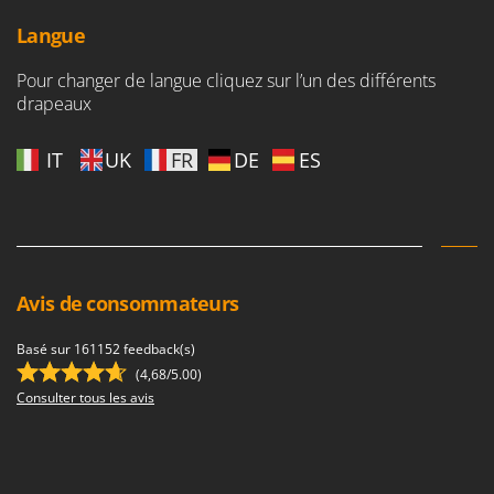
Tondeuses autoportées
Lampacrescia - MGM
Langue
Tondeuses débroussailleuses thermiques
Landxcape
Trancheuses
LAR Casalinghi
Pour changer de langue cliquez sur l’un des différents
drapeaux
Trancheuses de sol
Lavor
Transpalettes
Linea VZ
IT
UK
FR
DE
ES
Treuils de débardage
Lisam
Tronçonneuses
Lotusgrill
V
M
Vêtements de Sécurité
M.A.I.BO.
Vibroculteurs à tracteur
Avis de consommateurs
Macom
Macte Ovens
Basé sur 161152 feedback(s)
Makita
(4,68/5.00)
Consulter tous les avis
MAMMAMIA
Marcato
Marina Systems