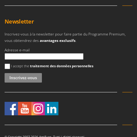
Master
Mastercook
Newsletter
Masterpro
McCulloch
Inscrivez-vous à la newsletter pour faire partie du Programme Premium,
MCH
vous obtiendrez des
avantages exclusifs
.
Michelin
Adresse e-mail
Mille
Une erreur est survenue
I accept the
traitement des données personnelles
Minox
Mockmill
More than chef
MOSA
MOVA
Mowox
MTD
© Copyright 2007-2026 AgriEuro. Tutti i diritti riservati