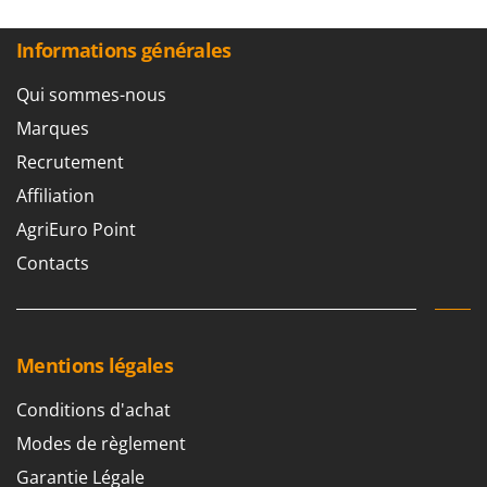
Perches Élagueuses
Francini
Pétrins à Spirale
Informations générales
G
Piscines
G3 Ferrari
Qui sommes-nous
Planteuses de pommes de terre pour tracteur
Gardena
Marques
Plateaux de coupe pour tracteur
Garofalo
Recrutement
Plumeuses
GeoTech
Affiliation
Pompes d'irrigation à tracteur
GeoTech Pro
AgriEuro Point
Pompes de transfert
Gierre
Contacts
Pompes immergées électriques
Ginko - MGM
Postes à souder
Gipeco
Poussoirs à saucisse
Girmi
Mentions légales
Power Stations - Batteries - Centrales électriques portables
GRAEF
Presses à pellets
Gre
Conditions d'achat
Pressoirs à fruits
GreenBay
Modes de règlement
Pressoirs à Raisin
Greenworks
Garantie Légale