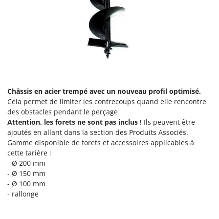
Désherbeurs thermiques et mécaniques
Bosch
Déshumidificateurs
Brumi
Draineuses
BullMach
E
C
Échelles en aluminium
C.EL.ME.
Effaroucheurs d'oiseaux
Calory Forni
Châssis en acier trempé avec un nouveau profil optimisé.
Effeuilleuses pour olives
Campagnola
Cela permet de limiter les contrecoups quand elle rencontre
Égreneuses à maïs
Campingaz
des obstacles pendant le perçage
Attention, les forets ne sont pas inclus !
Ils peuvent être
Électropompes pour la maison et le jardin
Castelgarden
ajoutés en allant dans la section des Produits Associés.
Éleveuses artificielles pour poussins
Castellari
Gamme disponible de forets et accessoires applicables à
Enfouisseurs de pierres
cette tarière :
Ceccato Olindo
- Ø 200 mm
Enrouleurs de filets pour olives
Char-Broil
- Ø 150 mm
Épareuses pour tracteur
Classe
- Ø 100 mm
- rallonge
Épépineuses
Clementi
Équipements de protection des voies respiratoires
Cofra