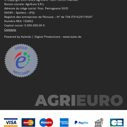
N
New O.M.R.A.
Raison sociale: AgriEuro S.R.L.
Adresse du siège social: Fraz. Petrognano 50/D
Nilfisk
06049 – Spoleto – (PG)
Registre des entreprises de Pérouse – N° de TVA IT01629170547
Ninja
Numéro REA: 150802
Capital social: 5.000.000,00 €
Novatec
Contacts
Novital
Powered by Kaleido | Digital Productions - www.kalei.do
NuAir
NuovaFac
O
Officine Savioli
Oliviero
Olix
OMA
Omas
Ompagrill
Ooni