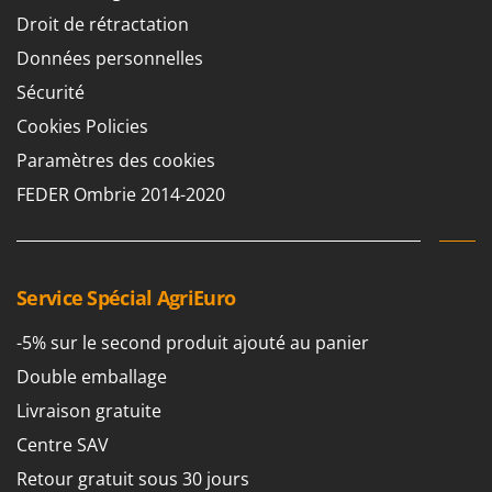
Pulvérisateurs
GRIFO
Droit de rétractation
Pulvérisateurs portés
GVS
Données personnelles
GYS
R
Sécurité
Rafraîchisseurs d'air par évaporation
Cookies Policies
H
Rampes de chargement en aluminium
Hailo
Paramètres des cookies
Râpes à fromage électriques
Helvi
FEDER Ombrie 2014-2020
Râteaux pour tracteur
Henx
Remplisseuses
HiKOKI
Robots nettoyeurs de piscine
Honda
Service Spécial AgriEuro
Robots Tondeuses
I
Rogneuses de souches
-5% sur le second produit ajouté au panier
Idromatic
Rouleaux pour tracteur
Double emballage
Il-Tec
Imperia
Livraison gratuite
S
Scies à os
Infaco
Centre SAV
Scies à Ruban
Intec
Retour gratuit sous 30 jours