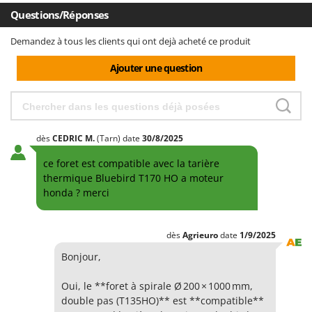
Comet
Questions/Réponses
F
Fendeuses à bois
Cresco
Demandez à tous les clients qui ont dejà acheté ce produit
Filets pour la Récolte des olives
Cruccolini
Ajouter une question
Filtres pour vin et huile
CTEK
Floconneuses
D
Fouloirs - Égrappoirs
Dal Degan
Fourches pour tracteur
DCG
dès
CEDRIC
M.
(Tarn)
date
30/8/2025
Fours d'extérieur - intérieur pour pizza et cuisine
Deca
ce foret est compatible avec la tarière
Fours électriques
DeWalt
thermique Bluebird T170 HO a moteur
honda ? merci
Fraises à neige
Di Martino
Fraises rotatives pour tracteur
Diavola Pro
dès
Agrieuro
date
1/9/2025
Friteuses sans huile
Diesse
Bonjour,
Docma
G
Générateurs d'air chaud
Dominion
Oui, le **foret à spirale Ø 200 × 1000 mm,
Godets à terre basculants pour tracteur
double pas (T135HO)** est **compatible**
Dreame