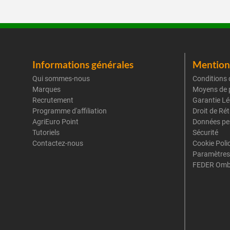
Informations générales
Mentions
Qui sommes-nous
Conditions 
Marques
Moyens de 
Recrutement
Garantie Lé
Programme d'affiliation
Droit de Ré
AgriEuro Point
Données pe
Tutoriels
Sécurité
Contactez-nous
Cookie Poli
Paramètres
FEDER Omb