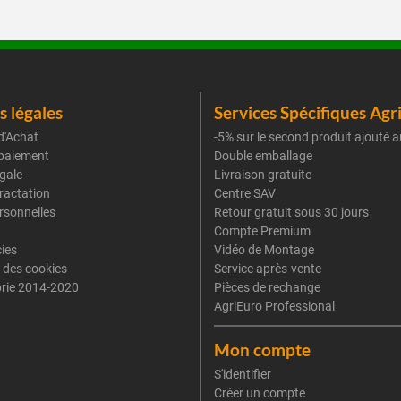
 légales
Services Spécifiques Agr
d'Achat
-5% sur le second produit ajouté a
paiement
Double emballage
gale
Livraison gratuite
tractation
Centre SAV
rsonnelles
Retour gratuit sous 30 jours
Compte Premium
cies
Vidéo de Montage
 des cookies
Service après-vente
rie 2014-2020
Pièces de rechange
AgriEuro Professional
Mon compte
S'identifier
Créer un compte