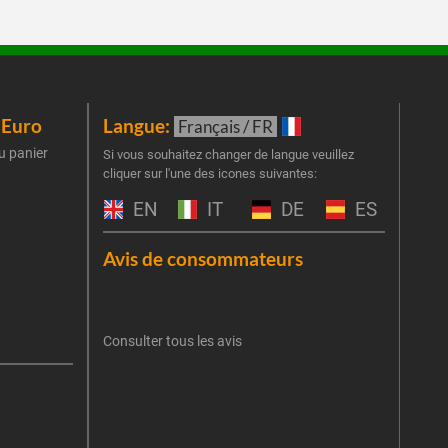
iEuro
Langue:
New
Français / FR
u panier
Inscr
Si vous souhaitez changer de langue veuillez
cliquer sur l'une des icones suivantes:
part
obti
EN
IT
DE
ES
Emai
Avis de consommateurs
Une er
J'
retent
Consulter tous les avis