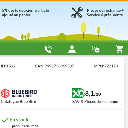
5% dès le deuxième article
Pièces de rechange +
ajouté au panier
Service Après-Vente
 trivella due principi mm 250x1000
ID:
1512
EAN:
9991736969505
MPN:
722170
8,1
/10
Catalogue Blue Bird
SAV & Pièces de rechange
En stock
3 produits en Stock