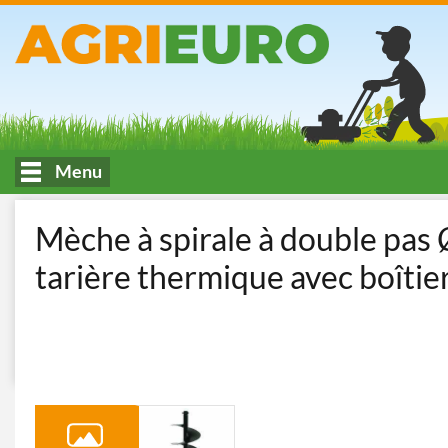
Menu
Accueil
Travail et entretien du terrain
Tarières
Tarières the
Mèche à spirale à double pa
tarière thermique avec boîtie