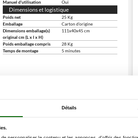
Manuel d'utilisation
Oui
Dimensions et logistique
Poids net
25 Kg
Emballage
Carton d'origine
Dimensions emballage(s)
111x40x45 cm
original cm (L x l x H)
Poids emballage compris
28 Kg
Temps de montage
5 minutes
ne remise
Détails
ies.
e personnaliser le contenu et les annonces, d'offrir des fonctio