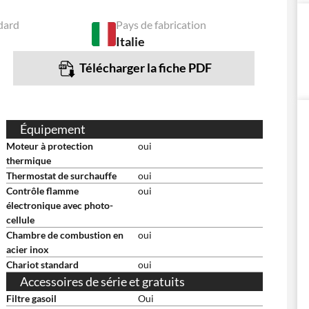
dard
Pays de fabrication
Italie
Télécharger la fiche PDF
Équipement
Moteur à protection
oui
thermique
Thermostat de surchauffe
oui
Contrôle flamme
oui
électronique avec photo-
cellule
Chambre de combustion en
oui
acier inox
Chariot standard
oui
Accessoires de série et gratuits
Filtre gasoil
Oui