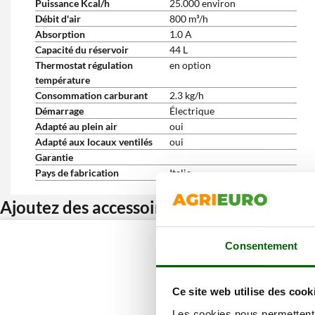
Puissance Kcal/h
25.000 environ
Débit d'air
800 m³/h
Absorption
1.0 A
Capacité du réservoir
44 L
Thermostat régulation
en option
température
Consommation carburant
2.3 kg/h
Démarrage
Électrique
Adapté au plein air
oui
Adapté aux locaux ventilés
oui
Garantie
Pays de fabrication
Italie
Ajoutez des accessoires et bénéficiez d’u
Consentement
Ce site web utilise des cook
Les cookies nous permettent d