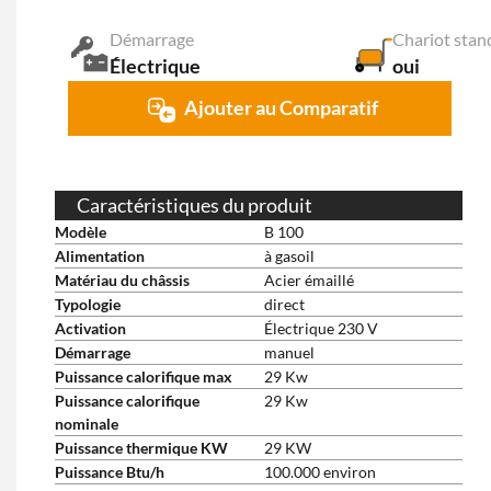
Démarrage
Chariot stan
Électrique
oui
Ajouter au Comparatif
Caractéristiques du produit
Modèle
B 100
Alimentation
à gasoil
Matériau du châssis
Acier émaillé
Typologie
direct
Activation
Électrique 230 V
Démarrage
manuel
Puissance calorifique max
29 Kw
Puissance calorifique
29 Kw
nominale
Puissance thermique KW
29 KW
Puissance Btu/h
100.000 environ