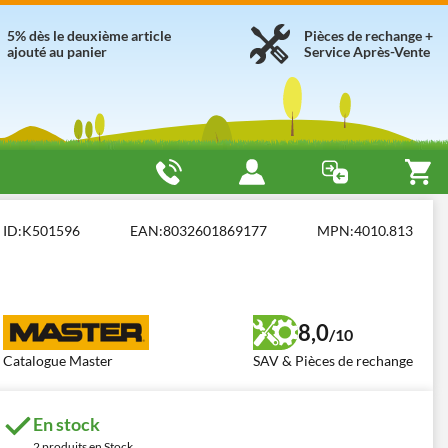
5% dès le deuxième article
Pièces de rechange +
ajouté au panier
Service Après-Vente
oil - directs
Master B 100
ID:
K501596
EAN:
8032601869177
MPN:
4010.813
8,0
/10
Catalogue Master
SAV & Pièces de rechange
En stock
2 produits en Stock