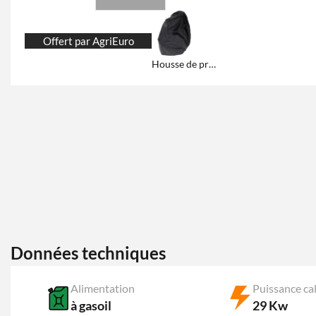
Offert par AgriEuro
Housse de protection et de rangement
Données techniques
Alimentation
Puissance ca
à gasoil
29 Kw