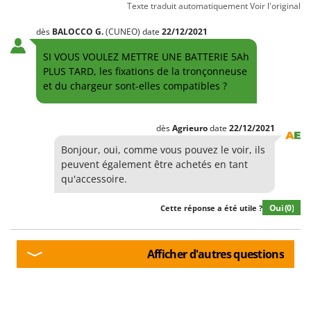
Texte traduit automatiquement
Voir l'original
dès
BALOCCO
G.
(CUNEO)
date
22/12/2021
SI VOUS VOULEZ METTRE UNE BATTERIE 5Ah
PLUS TARD, les fixations de la tronçonneuse
et du chargeur sont-elles compatibles ?
dès
Agrieuro
date
22/12/2021
Bonjour, oui, comme vous pouvez le voir, ils
peuvent également être achetés en tant
qu'accessoire.
Oui
(0)
Cette réponse a été utile ?
Afficher d'autres questions