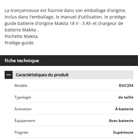
Troy-Bilt
La tronçonneuse est fournie dans son emballage d'origine.
U
Inclus dans l'emballage, le manuel d'utilisation, le protège-
Udor
guide batterie d'origine Makita 18 V - 3 Ah et chargeur de
batterie Makita .
Unger
Pochette Makita.
Protège-guide.
V
Verdemax
Vesco
Fiche technique
Volpi
Caractéristiques du produit
W
Waldner
Modèle
DUC254
Weber
Typologie
de taille
WIDU
Activation
À batterie
Wiper EcoRobot
Équipement
Avec batterie
Wolf Garten
Wortex
Poignée
Supérieure