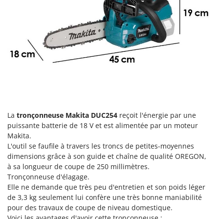
Groupes électrogènes
E
Gyrobroyeurs à lame pour tracteur
EcoFlow
Edilmark
H
Haches - Cognées et Hachettes
Effeuno
Hachoirs à viande
Einhell
Herses à Dents
Elegen
Herses Rotatives
Energy Gruppi
Enotecnica Pillan
L
La
tronçonneuse Makita DUC254
reçoit l'énergie par une
Lames à neige
Eschenfelder
puissante batterie de 18 V et est alimentée par un moteur
Lames niveleuses pour tracteur
Makita.
EuroMech
L'outil se faufile à travers les troncs de petites-moyennes
Lave-vitres
Eurosystems
dimensions grâce à son guide et chaîne de qualité OREGON,
Lieuses électriques pour vignes
à sa longueur de coupe de 250 millimètres.
F
Tronçonneuse d'élagage.
FAC
M
Elle ne demande que très peu d'entretien et son poids léger
Machines à pâtes
Fama Industrie
de 3,3 kg seulement lui confère une très bonne maniabilité
pour des travaux de coupe de niveau domestique.
Machines de nettoyage pour panneaux photovoltaïques et surfaces vitrées
Famag
Voici les avantages d'avoir cette tronçonneuse :