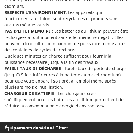
N
New O.M.R.A.
cadmium.
Nilfisk
RESPECTE L'ENVIRONNEMENT
: Les appareils qui
fonctionnent au lithium sont recyclables et produits sans
Ninja
aucuns métaux lourds.
Novatec
PAS D'EFFET MÉMOIRE
: Les batteries au lithium peuvent être
rechargées à tout moment sans effet mémoire négatif. Elles
Novital
peuvent, donc, offrir un maximum de puissance même après
NuAir
des centaines de cycles de recharge.
Quelques minutes en charge suffisent pour fournir la
NuovaFac
puissance nécessaire jusqu'à la fin des travaux.
FAIBLE TAUX DE DÉCHARGE
: Faible taux de perte de charge
O
Officine Savioli
(jusqu’à 5 fois inférieures à la batterie au nickel-cadmium)
pour que votre appareil soit prêt à l’emploi même après
Oliviero
plusieurs mois d’inutilisation.
Olix
CHARGEUR DE BATTERIE
: Les chargeurs créés
spécifiquement pour les batteries au lithium permettent de
OMA
réduire la consommation d'énergie d'environ 35%.
Omas
Ompagrill
Ooni
Équipements de série et Offert