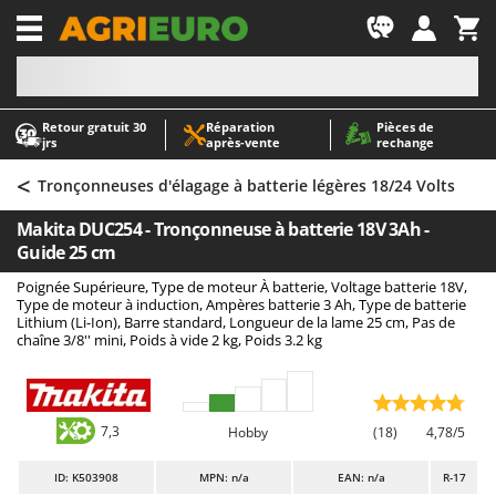
-1
Retour gratuit 30
Réparation
Pièces de
A
A
jrs
après‑vente
rechange
Abris de jardin
ABAC
<
Accessoires pour tracteurs tondeuses autoportés
AgriEuro Premium
Tronçonneuses d'élagage à batterie légères 18/24 Volts
Aérateurs Scarificateurs pour gazon
AgriEuro TOP-LINE
Makita DUC254 - Tronçonneuse à batterie 18V 3Ah -
Arracheuses de pommes de terre pour tracteur
AGT
Guide 25 cm
Aspirateurs - Balais Électriques
Aima
Poignée Supérieure, Type de moteur À batterie, Voltage batterie 18V,
Type de moteur à induction, Ampères batterie 3 Ah, Type de batterie
Aspirateurs à cendres
Airmec
Lithium (Li-Ion), Barre standard, Longueur de la lame 25 cm, Pas de
chaîne 3/8'' mini, Poids à vide 2 kg, Poids 3.2 kg
Aspirateurs à feuilles sur roues
AL-KO
Aspirateurs de piscine
ALA 2000
Aspirateurs Multifonctions
Alce
7,3
Hobby
(18)
4,78/5
Atomiseurs agricoles pour tracteurs
Alpina
Atomiseurs pour traitements
Ama
ID
: K503908
MPN: n/a
EAN: n/a
R-17