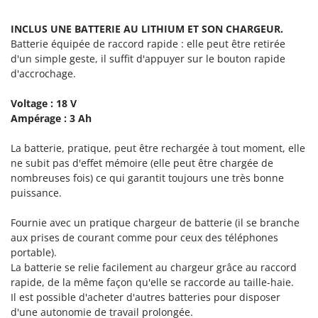
Scies alternatives à batterie
Intex
Scies de jardin télescopiques
INCLUS UNE BATTERIE AU LITHIUM ET SON CHARGEUR.
Italyco
Batterie équipée de raccord rapide : elle peut être retirée
Sécateurs électriques à batterie
ITM
d'un simple geste, il suffit d'appuyer sur le bouton rapide
Sécateurs et Échenilloirs manuels
d'accrochage.
J
Sécateurs pneumatiques
JOLLY ITALIA
Voltage : 18 V
Semoirs et Épandeurs d'engrais
Ampérage : 3 Ah
K
Socs pour tracteur
KAAZ
La batterie, pratique, peut être rechargée à tout moment, elle
Souffleurs aspirateurs pour Feuilles
Karcher
ne subit pas d'effet mémoire (elle peut être chargée de
Soufreuses - Poudreuses à dos
nombreuses fois) ce qui garantit toujours une très bonne
Kasco
puissance.
Soufreuses - Poudreuses pour tracteur
Kemper
Keter
Fournie avec un pratique chargeur de batterie (il se branche
T
Taille-haies
aux prises de courant comme pour ceux des téléphones
KitchenAid
portable).
Taille-haies à bras pour tracteur
Komo
La batterie se relie facilement au chargeur grâce au raccord
Tarières
rapide, de la même façon qu'elle se raccorde au taille-haie.
L
Il est possible d'acheter d'autres batteries pour disposer
Tondeuses à Gazon
Laica
d'une autonomie de travail prolongée.