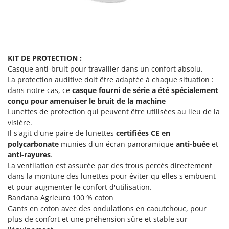
Seven Italy
Shark
Silky
Simatech
KIT DE PROTECTION :
Sirman
Casque anti-bruit pour travailler dans un confort absolu.
La protection auditive doit être adaptée à chaque situation :
Skil
dans notre cas, ce
casque fourni de série a été spécialement
Smartwood
conçu pour amenuiser le bruit de la machine
Lunettes de protection qui peuvent être utilisées au lieu de la
Smeg
visière.
Snapper
Il s'agit d'une paire de lunettes
certifiées CE
en
Solidur
polycarbonate
munies d'un écran panoramique
anti-buée
et
anti-rayures
.
Spice Electronics
La ventilation est assurée par des trous percés directement
Spiralmac
dans la monture des lunettes pour éviter qu'elles s'embuent
et pour augmenter le confort d'utilisation.
Spring Protezione
Bandana Agrieuro 100 % coton
Spyro
Gants en coton avec des ondulations en caoutchouc, pour
plus de confort et une préhension sûre et stable sur
Stanley