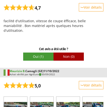
4,7
Voir détails
Robustesse
facilité d'utilisation, vitesse de coupe éfficace, belle
Prestations
maniabilité . Bon matériel après quelques heures
Facilité d'utilisation
d'utilisation.
Qualité / Prix
Facilité de montage
Cet avis a été utile ?
Emballage
Oui
(1)
Non
(0)
Maurizio B.
Camogli (GE)
11/10/2022
Achat vérifié par AgriEuro
30/09/2022
5,0
Voir détails
Robustesse
Prestations
Facilité d'utilisation