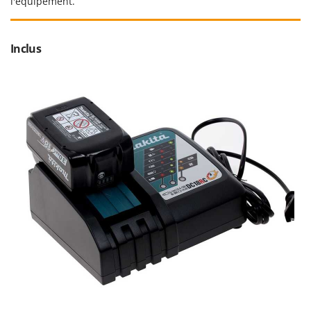
l'équipement.
Stiga
Stocker
Inclus
Sunseeker
T
Tecla
TecnoGen
Tellarini Pompe
Telwin
Tenco
Tineco
Titania
Tornado
Tre Spade
Trev - Abrek - TecnoVIR
Trotec