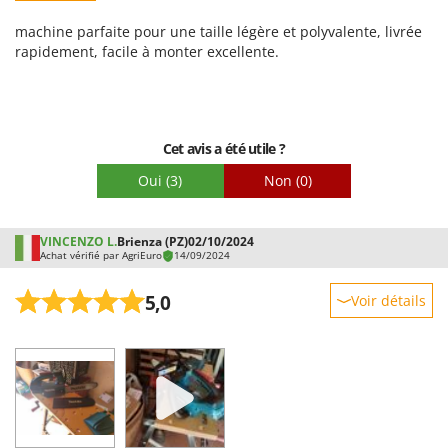
Facilité d'utilisation
machine parfaite pour une taille légère et polyvalente, livrée
Qualité / Prix
rapidement, facile à monter excellente.
Facilité de montage
Emballage
Cet avis a été utile ?
Oui
(3)
Non
(0)
VINCENZO L.
Brienza (PZ)
02/10/2024
Achat vérifié par AgriEuro
14/09/2024
5,0
Voir détails
Robustesse
Prestations
Facilité d'utilisation
Qualité / Prix