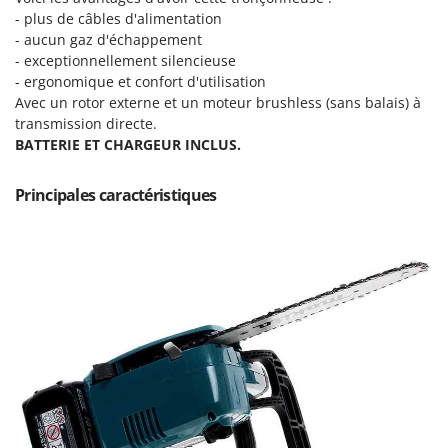
Machines pour la transformation des fruits
Famur
- plus de câbles d'alimentation
Machines sous vide
- aucun gaz d'échappement
FARMER
- exceptionnellement silencieuse
Motobineuses
FBC
- ergonomique et confort d'utilisation
Motoculteurs
Avec un rotor externe et un moteur brushless (sans balais) à
Ferrari Group
transmission directe.
Motofaucheuses
Ferroni
BATTERIE ET CHARGEUR INCLUS.
Motopompes pour irrigation
Ferrua
Moulins à céréales électriques
Principales caractéristiques
FIAC
Moulins à farine
FIEM
Fimar
N
Nettoyeurs et Balais à vapeur
FINI
Nettoyeurs haute pression
Fiorentini
Nettoyeurs tapis, moquettes et tapisseries
Fiskars
Flymo
P
Peignes vibreurs et Secoueurs à olives
Fontana Forni
Pelles rétros pour tracteur
Forest Master