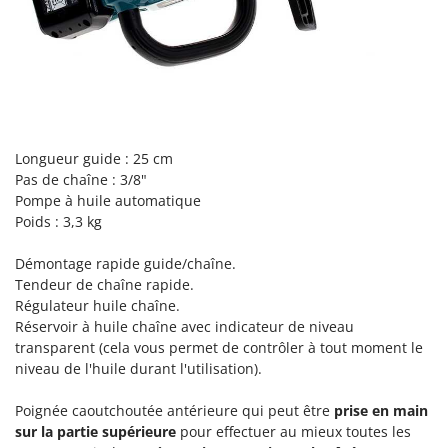
Perches Élagueuses
Francini
Pétrins à Spirale
G
Piscines
G3 Ferrari
Planteuses de pommes de terre pour tracteur
Gardena
Plateaux de coupe pour tracteur
Garofalo
Plumeuses
Longueur guide : 25 cm
GeoTech
Pas de chaîne : 3/8"
Pompes d'irrigation à tracteur
GeoTech Pro
Pompe à huile automatique
Pompes de transfert
Poids : 3,3 kg
Gierre
Pompes immergées électriques
Ginko - MGM
Démontage rapide guide/chaîne.
Postes à souder
Gipeco
Tendeur de chaîne rapide.
Poussoirs à saucisse
Régulateur huile chaîne.
Girmi
Réservoir à huile chaîne avec indicateur de niveau
Power Stations - Batteries - Centrales électriques portables
GRAEF
transparent (cela vous permet de contrôler à tout moment le
Presses à pellets
niveau de l'huile durant l'utilisation).
Gre
Pressoirs à fruits
GreenBay
Poignée caoutchoutée antérieure qui peut être
prise en main
Pressoirs à Raisin
sur la partie supérieure
pour effectuer au mieux toutes les
Greenworks