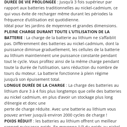
DURÉE DE VIE PROLONGÉE
: Jusqu’à 3 fois supérieur par
Master
rapport aux batteries traditionnelles au nickel-cadmium, ce
Mastercook
qui vous évite de recharger même durant les périodes la
fréquence d’utilisation est quotidienne.
Masterpro
Idéal pour les jardins de moyennes et grandes dimensions.
McCulloch
PLEINE CHARGE DURANT TOUTE L’UTILISATION DE LA
MCH
BATTERIE
: La charge de la batterie au lithium ne s’affaiblit
pas. Différemment des batteries au nickel-cadmium, dont la
Michelin
puissance diminue graduellement, les cellules de la batterie
Mille
au lithium maintiennent une puissance constante pendant
tout le cycle. Vous profitez ainsi de la même charge pendant
Minox
toute la durée de l’utilisation, sans réduction du nombre de
Mockmill
tours du moteur. La batterie fonctionne à plein régime
jusqu’à son épuisement total.
More than chef
LONGUE DURÉE DE LA CHARGE
: La charge des batteries au
MOSA
lithium dure 3 à 4 fois plus longtemps que celle des batteries
MOVA
au nickel cadmium, en plus d’avoir un stockage plus long
d’énergie et donc une
Mowox
perte de charge réduite. Avec une batterie au lithium vous
MTD
pouvez arriver jusqu’à environ 2000 cycles de charge !
POIDS RÉDUIT
: les batteries au lithium offrent un meilleur
rapport puissance-poids. En moyenne 1/3 du poids au nickel-