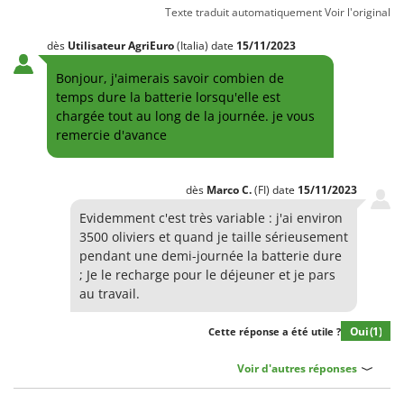
Texte traduit automatiquement
Voir l'original
dès
Utilisateur AgriEuro
(Italia)
date
15/11/2023
Bonjour, j'aimerais savoir combien de
temps dure la batterie lorsqu'elle est
chargée tout au long de la journée. je vous
remercie d'avance
dès
Marco
C.
(FI)
date
15/11/2023
Evidemment c'est très variable : j'ai environ
3500 oliviers et quand je taille sérieusement
pendant une demi-journée la batterie dure
; Je le recharge pour le déjeuner et je pars
au travail.
Oui
(1)
Cette réponse a été utile ?
Voir d'autres réponses