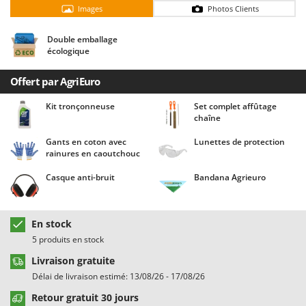
Chaudrons électriques pour polenta
Barbieri
Images
Photos Clients
Cisailles à gazon à batterie
Batavia
Double emballage
Cisailles taille-haies manuelles
Benassi
écologique
Climatiseurs
Beper
Offert par AgriEuro
Compresseurs d'air électriques
Berkel
Kit tronçonneuse
Set complet affûtage
Compresseurs pour la récolte des olives et la taille
Bernardi
chaîne
Coupe-bordures - Trimmers
Bertolini Pumps
Gants en coton avec
Lunettes de protection
Coupe-branches
Besser Vacuum
rainures en caoutchouc
Couveuses à œufs
Bestway
Casque anti-bruit
Bandana Agrieuro
Cultivateurs Tiller à ressorts - Extirpateurs
Beta tools
Bissell
D
En stock
Débroussailleuses
Black & Decker
5 produits en stock
Décompacteurs agricoles
BlackStone
Livraison gratuite
Découpeurs plasma
Blue Bird
Délai de livraison estimé: 13/08/26 - 17/08/26
Déplaqueuses de gazon
Bomet
Retour gratuit 30 jours