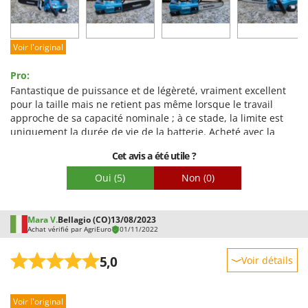
Qualité / Prix
Facilité de montage
Voir l'original
Emballage
Pro:
Fantastique de puissance et de légèreté, vraiment excellent
pour la taille mais ne retient pas même lorsque le travail
approche de sa capacité nominale ; à ce stade, la limite est
uniquement la durée de vie de la batterie. Acheté avec la
deuxième batterie de secours, le problème n'existe
Cet avis a été utile ?
cependant pas, compte tenu également des temps de charge
courts. Dans tous les cas, dans l'usage prévu, le travail
Oui
(5)
Non
(0)
alterne avec la taille manuelle, nous pouvons donc nous
retrouver avec les batteries à plat simplement parce que
nous oublions...
Mara V.
Bellagio (CO)
13/08/2023
Achat vérifié par AgriEuro
01/11/2022
5,0
Voir détails
Robustesse
Voir l'original
Prestations