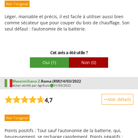
Facilité de montage
Voir l'original
Emballage
Léger, maniable et précis, il est facile à utiliser aussi bien
comme sécateur que pour couper du bois de chauffage. Son
seul défaut : l’autonomie de la batterie.
Cet avis a été utile ?
Oui
(1)
Non
(0)
Massimiliano Z.
Roma (RM)
14/03/2022
Achat vérifié par AgriEuro
01/03/2022
4,7
Voir détails
Robustesse
Voir l'original
Prestations
Facilité d'utilisation
Points positifs : Tout sauf l’autonomie de la batterie, qui,
Qualité / Prix
heureusement, se recharge rapidement. Points négatifs :