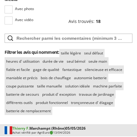
Avec photo
Avec vidéo
Avis trouvés:
18
Filtrer les avis qui nomment:
taille légère
seul défaut
heures d' utilisation
durée de vie
seul bémol
seule main
fiable et facile
gage de qualité
fantastique
silencieuse et efficace
maniable et précis
bois de chauffage
autonomie batterie
coupe puissante
taille manuelle
solution idéale
machine parfaite
batterie de secours
produit d' exception
travaux de jardinage
différents outils
produit fonctionnel
tronçonneuse d' élagage
batterie de remplacement
Thierry F.
Marchampt (Rhône)
05/05/2026
Achat vérifié par AgriEuro
13/04/2026