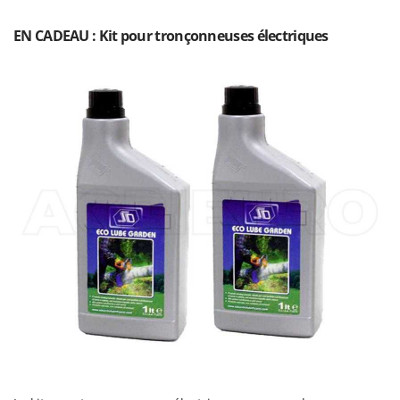
Oriental Koshin
EN CADEAU : Kit pour tronçonneuses électriques
Outdoorchef
P
Palazzetti
Palumbo Pavi
Partisani
Paterlini
Philips
Pramac
Prismafood
R
R.G.V.
Rato
Reber
Redback