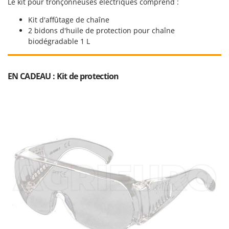
Le kit pour tronçonneuses électriques comprend :
Resto Italia
Ribimex
Kit d'affûtage de chaîne
2 bidons d'huile de protection pour chaîne
Ripartrak
biodégradable 1 L
Ritter
River Systems
EN CADEAU : Kit de protection
Robomow
Rossofuoco
Rover Pompe
Royal Food
Ryobi
S
S.T.P.
Santos
Sbaraglia
Schnitzer