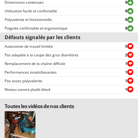
Dimensions contenues
9
Tous les commentaires, qu’ils soient positifs ou négatifs, peuvent être
consultés rapidement par nos visiteurs, grâce également aux filtres qui
Utilisation facile et confortable
8
permettent une sélection rapide, comme par exemple celui permettant de
Polyvalente et fonctionnelle
8
choisir entre avis positifs et négatifs.
Poignée confortable et ergonomique
8
Défauts signalés par les clients
Autonomie de travail limitée
5
Pas adaptée à la coupe des gros diamètres
2
Remplacement de la chaîne difficile
1
Performances insatisfaisantes
1
Pas assez polyvalente
1
Niveau sonore plutôt élevé
1
Toutes les vidéos de nos clients