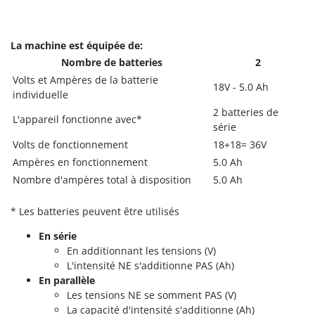
N
New O.M.R.A.
Nilfisk
La machine est équipée de:
Ninja
Nombre de batteries
2
Novatec
Volts et Ampères de la batterie
18V - 5.0 Ah
Novital
individuelle
2 batteries de
NuAir
L'appareil fonctionne avec*
série
NuovaFac
Volts de fonctionnement
18+18= 36V
Ampères en fonctionnement
5.0 Ah
O
Officine Savioli
Nombre d'ampères total à disposition
5.0 Ah
Oliviero
* Les batteries peuvent être utilisés
Olix
En série
OMA
En additionnant les tensions (V)
Omas
L'intensité NE s'additionne PAS (Ah)
En parallèle
Ompagrill
Les tensions NE se somment PAS (V)
Ooni
La capacité d'intensité s'additionne (Ah)