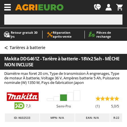
-1
Retour gratuit 30
Réparation
Pièces de
A
A
jrs
après‑vente
rechange
Abris de jardin
ABAC
<
Accessoires pour tracteurs tondeuses autoportés
AgriEuro Premium
Tarières à batterie
Aérateurs Scarificateurs pour gazon
AgriEuro TOP-LINE
Makita DDG461Z - Tarière à batterie - 18Vx2 5ah - MÈCHE
Arracheuses de pommes de terre pour tracteur
AGT
NON INCLUSE
Aspirateurs - Balais Électriques
Aima
Diamètre max foret 20 cm, Type de transmission À engrenages, Type
de moteur À batterie, Voltage 36 V, Ampères batterie 5 Ah, Puissance
Aspirateurs à cendres
Airmec
nominale (W) 1350 W, Pays de fabrication Japon
Aspirateurs à feuilles sur roues
AL-KO
Aspirateurs de piscine
ALA 2000
Aspirateurs Multifonctions
Alce
7,3
Semi-Pro
(1)
5,0/5
Atomiseurs agricoles pour tracteurs
Alpina
ID
: K602533
MPN: N/A
EAN: N/A
R-22
Atomiseurs pour traitements
Ama