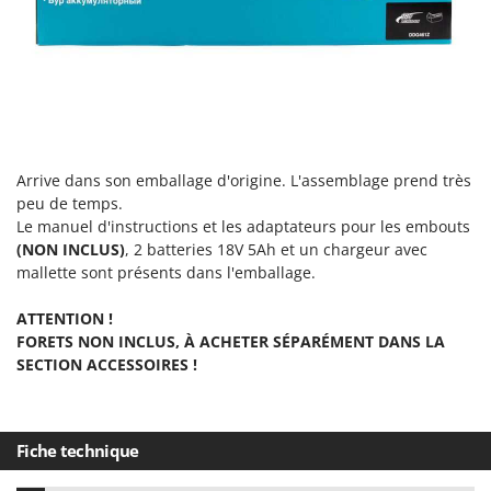
Resto Italia
Ribimex
Ripartrak
Ritter
River Systems
Robomow
Arrive dans son emballage d'origine. L'assemblage prend très
peu de temps.
Rossofuoco
Le manuel d'instructions et les adaptateurs pour les embouts
Rover Pompe
(NON INCLUS)
, 2 batteries 18V 5Ah et un chargeur avec
Royal Food
mallette sont présents dans l'emballage.
Ryobi
ATTENTION !
FORETS NON INCLUS, À ACHETER SÉPARÉMENT DANS LA
S
SECTION ACCESSOIRES !
S.T.P.
Santos
Sbaraglia
Fiche technique
Schnitzer