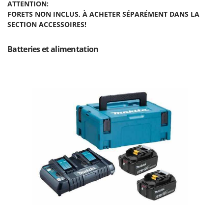
ATTENTION:
Master
FORETS NON INCLUS, À ACHETER SÉPARÉMENT DANS LA
Mastercook
SECTION ACCESSOIRES!
Masterpro
Batteries et alimentation
McCulloch
MCH
Michelin
Mille
Minox
Mockmill
More than chef
MOSA
MOVA
Mowox
MTD