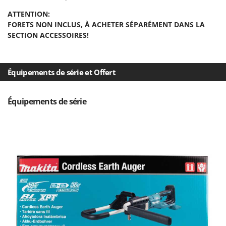
Oriental Koshin
ATTENTION:
Outdoorchef
FORETS NON INCLUS, À ACHETER SÉPARÉMENT DANS LA
SECTION ACCESSOIRES!
P
Palazzetti
Palumbo Pavi
Équipements de série et Offert
Partisani
Paterlini
Équipements de série
Philips
Pramac
Prismafood
R
R.G.V.
Rato
Reber
Redback