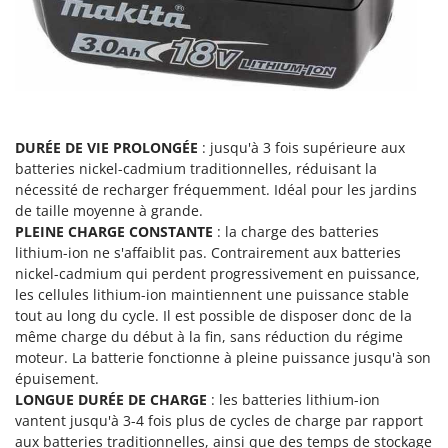
Scies alternatives à batterie
Intex
Scies de jardin télescopiques
Italyco
Sécateurs électriques à batterie
ITM
Sécateurs et Échenilloirs manuels
J
Sécateurs pneumatiques
JOLLY ITALIA
DURÉE DE VIE PROLONGÉE
: jusqu'à 3 fois supérieure aux
Semoirs et Épandeurs d'engrais
batteries nickel-cadmium traditionnelles, réduisant la
K
Socs pour tracteur
nécessité de recharger fréquemment. Idéal pour les jardins
KAAZ
de taille moyenne à grande.
Souffleurs aspirateurs pour Feuilles
Karcher
PLEINE CHARGE CONSTANTE
: la charge des batteries
Soufreuses - Poudreuses à dos
Kasco
lithium-ion ne s'affaiblit pas. Contrairement aux batteries
nickel-cadmium qui perdent progressivement en puissance,
Soufreuses - Poudreuses pour tracteur
Kemper
les cellules lithium-ion maintiennent une puissance stable
Keter
tout au long du cycle. Il est possible de disposer donc de la
T
Taille-haies
même charge du début à la fin, sans réduction du régime
KitchenAid
moteur. La batterie fonctionne à pleine puissance jusqu'à son
Taille-haies à bras pour tracteur
Komo
épuisement.
Tarières
LONGUE DURÉE DE CHARGE
: les batteries lithium-ion
L
vantent jusqu'à 3-4 fois plus de cycles de charge par rapport
Tondeuses à Gazon
Laica
aux batteries traditionnelles, ainsi que des temps de stockage