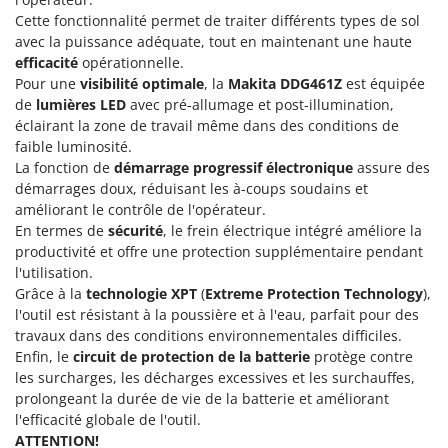
Groupes électrogènes
Cette fonctionnalité permet de traiter différents types de sol
E
Gyrobroyeurs à lame pour tracteur
avec la puissance adéquate, tout en maintenant une haute
EcoFlow
efficacité
opérationnelle.
Edilmark
Pour une
visibilité optimale
, la
Makita DDG461Z
est équipée
H
Haches - Cognées et Hachettes
de
lumières LED
avec pré-allumage et post-illumination,
Effeuno
éclairant la zone de travail même dans des conditions de
Hachoirs à viande
Einhell
faible luminosité.
Herses à Dents
Elegen
La fonction de
démarrage progressif électronique
assure des
démarrages doux, réduisant les à-coups soudains et
Herses Rotatives
Energy Gruppi
améliorant le contrôle de l'opérateur.
Enotecnica Pillan
En termes de
sécurité
, le frein électrique intégré améliore la
L
Lames à neige
productivité et offre une protection supplémentaire pendant
Eschenfelder
l'utilisation.
Lames niveleuses pour tracteur
EuroMech
Grâce à la
technologie XPT
(
Extreme Protection Technology
),
Lave-vitres
l'outil est résistant à la poussière et à l'eau, parfait pour des
Eurosystems
travaux dans des conditions environnementales difficiles.
Lieuses électriques pour vignes
Enfin, le
circuit de protection de la batterie
protège contre
F
FAC
les surcharges, les décharges excessives et les surchauffes,
M
Machines à pâtes
prolongeant la durée de vie de la batterie et améliorant
Fama Industrie
l'efficacité globale de l'outil.
Machines de nettoyage pour panneaux photovoltaïques et surfaces vitrées
Famag
ATTENTION!