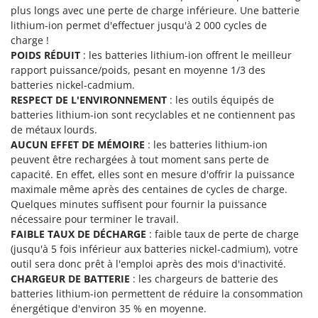
Tondeuses autoportées
Lampacrescia - MGM
plus longs avec une perte de charge inférieure. Une batterie
Tondeuses débroussailleuses thermiques
lithium-ion permet d'effectuer jusqu'à 2 000 cycles de
Landxcape
charge !
Trancheuses
LAR Casalinghi
POIDS RÉDUIT
: les batteries lithium-ion offrent le meilleur
Trancheuses de sol
rapport puissance/poids, pesant en moyenne 1/3 des
Lavor
batteries nickel-cadmium.
Transpalettes
Linea VZ
RESPECT DE L'ENVIRONNEMENT
: les outils équipés de
Treuils de débardage
Lisam
batteries lithium-ion sont recyclables et ne contiennent pas
de métaux lourds.
Tronçonneuses
Lotusgrill
AUCUN EFFET DE MÉMOIRE
: les batteries lithium-ion
peuvent être rechargées à tout moment sans perte de
V
M
Vêtements de Sécurité
capacité. En effet, elles sont en mesure d'offrir la puissance
M.A.I.BO.
maximale même après des centaines de cycles de charge.
Vibroculteurs à tracteur
Macom
Quelques minutes suffisent pour fournir la puissance
nécessaire pour terminer le travail.
Macte Ovens
FAIBLE TAUX DE DÉCHARGE
: faible taux de perte de charge
Makita
(jusqu'à 5 fois inférieur aux batteries nickel-cadmium), votre
MAMMAMIA
outil sera donc prêt à l'emploi après des mois d'inactivité.
CHARGEUR DE BATTERIE
: les chargeurs de batterie des
Marcato
batteries lithium-ion permettent de réduire la consommation
Marina Systems
énergétique d'environ 35 % en moyenne.