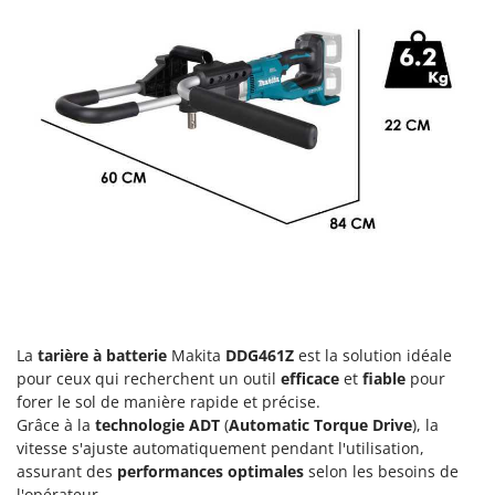
Comet
F
Fendeuses à bois
Cresco
Filets pour la Récolte des olives
Cruccolini
Filtres pour vin et huile
CTEK
Floconneuses
D
Fouloirs - Égrappoirs
Dal Degan
Fourches pour tracteur
DCG
Fours d'extérieur - intérieur pour pizza et cuisine
Deca
Fours électriques
DeWalt
Fraises à neige
Di Martino
Fraises rotatives pour tracteur
Diavola Pro
La
tarière à batterie
Makita
DDG461Z
est la solution idéale
Friteuses sans huile
pour ceux qui recherchent un outil
efficace
et
fiable
pour
Diesse
forer le sol de manière rapide et précise.
Docma
Grâce à la
technologie ADT
(
Automatic Torque Drive
), la
G
Générateurs d'air chaud
Dominion
vitesse s'ajuste automatiquement pendant l'utilisation,
assurant des
performances optimales
selon les besoins de
Godets à terre basculants pour tracteur
Dreame
l'opérateur.