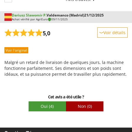
Worx
Y
Dariusz Slawomir P.
Valdemanco (Madrid)
21/12/2025
Yard Force
Achat vérifié par AgriEuro
09/11/2025
Z
5,0
Voir détails
Zanon
Robustesse
Zephir
Voir l'original
Prestations
ZGrills
Facilité d'utilisation
Malgré un retard de livraison de quelques jours, la machine
Zodiac
Qualité / Prix
fonctionne parfaitement. Ses dimensions et son poids sont
Zomax
idéaux, et sa puissance permet de travailler plus rapidement.
Facilité de montage
Emballage
Cet avis a été utile ?
Oui
(4)
Non
(0)