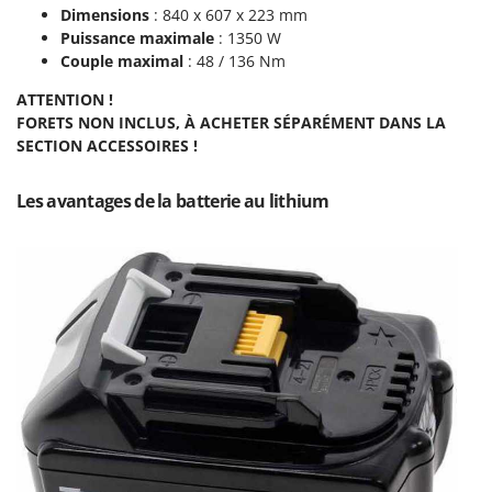
Pulvérisateurs
Dimensions
: 840 x 607 x 223 mm
GRIFO
Puissance maximale
: 1350 W
Pulvérisateurs portés
GVS
Couple maximal
: 48 / 136 Nm
GYS
R
ATTENTION !
Rafraîchisseurs d'air par évaporation
FORETS NON INCLUS, À ACHETER SÉPARÉMENT DANS LA
H
Rampes de chargement en aluminium
SECTION ACCESSOIRES !
Hailo
Râpes à fromage électriques
Helvi
Les avantages de la batterie au lithium
Râteaux pour tracteur
Henx
Remplisseuses
HiKOKI
Robots nettoyeurs de piscine
Honda
Robots Tondeuses
I
Rogneuses de souches
Idromatic
Rouleaux pour tracteur
Il-Tec
Imperia
S
Scies à os
Infaco
Scies à Ruban
Intec