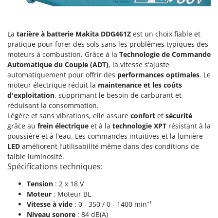
Perches Élagueuses
Francini
Pétrins à Spirale
G
Piscines
La
tarière à batterie Makita DDG461Z
est un choix fiable et
G3 Ferrari
pratique pour forer des sols sans les problèmes typiques des
Planteuses de pommes de terre pour tracteur
Gardena
moteurs à combustion. Grâce à la
Technologie de Commande
Plateaux de coupe pour tracteur
Automatique du Couple (ADT)
, la vitesse s'ajuste
Garofalo
automatiquement pour offrir des
performances optimales
. Le
Plumeuses
GeoTech
moteur électrique réduit la
maintenance et les coûts
Pompes d'irrigation à tracteur
GeoTech Pro
d'exploitation
, supprimant le besoin de carburant et
Pompes de transfert
réduisant la consommation.
Gierre
Légère et sans vibrations, elle assure
confort
et
sécurité
Pompes immergées électriques
Ginko - MGM
grâce au
frein électrique
et à la
technologie XPT
résistant à la
Postes à souder
poussière et à l'eau. Les commandes intuitives et la lumière
Gipeco
LED
améliorent l’utilisabilité même dans des conditions de
Poussoirs à saucisse
Girmi
faible luminosité.
Power Stations - Batteries - Centrales électriques portables
Spécifications techniques:
GRAEF
Presses à pellets
Gre
Tension
: 2 x 18 V
Pressoirs à fruits
Moteur
: Moteur BL
GreenBay
Vitesse à vide
: 0 - 350 / 0 - 1400 min⁻¹
Pressoirs à Raisin
Greenworks
Niveau sonore
: 84 dB(A)