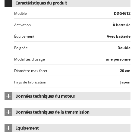
Seven Italy
Caractéristiques du produit
Shark
Modèle
DDG461Z
Silky
Activation
À batterie
Simatech
Équipement
Avec batterie
Sirman
Skil
Poignée
Double
Smartwood
Modalités d'usage
une personne
Smeg
Diamètre max foret
20 cm
Snapper
Pays de fabrication
Japon
Solidur
Spice Electronics
Données techniques du moteur
Spiralmac
Marque du moteur
Makita
Spring Protezione
Données techniques de la transmission
Type de moteur
À batterie
Spyro
Type de transmission
À engrenages
Équipement
Stanley
Puissance nominale (W)
1350 W
Nombre de vitesses avant
1