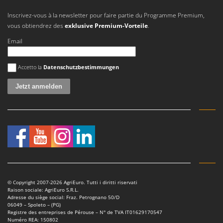
Oriental Koshin
Inscrivez-vous à la newsletter pour faire partie du Programme Premium,
Outdoorchef
vous obtiendrez des
exklusive Premium-Vorteile
.
Email
P
Palazzetti
Es ist ein Fehler aufgetreten
Palumbo Pavi
Accetto la
Datenschutzbestimmungen
Partisani
Paterlini
Philips
Pramac
Prismafood
R
R.G.V.
Rato
© Copyright 2007-2026 AgriEuro. Tutti i diritti riservati
Raison sociale: AgriEuro S.R.L.
Reber
Adresse du siège social: Fraz. Petrognano 50/D
06049 – Spoleto – (PG)
Redback
Registre des entreprises de Pérouse – N° de TVA IT01629170547
Numéro REA: 150802