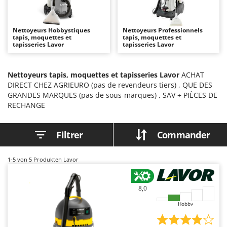
Autolaveuses
Ambrogio Robot
Autres produits
Annovi Reverberi
Nettoyeurs Hobbystiques
Nettoyeurs Professionnels
tapis, moquettes et
ANTHBOT
tapis, moquettes et
B
tapisseries Lavor
tapisseries Lavor
Balayeuses
Archman
Bancs de scie pour le bois - Scies à bûches
Arco
Nettoyeurs tapis, moquettes et tapisseries Lavor
ACHAT
Barbecues
Ardes
DIRECT CHEZ AGRIEURO (pas de revendeurs tiers) , QUE DES
GRANDES MARQUES (pas de sous-marques) , SAV + PIÈCES DE
Bennes pour tracteur
Argo
RECHANGE
Brosses pour sols extérieurs
Ariete
Brouettes à moteur
Artus
Filtrer
Commander
Broyeurs à axe horizontal pour tracteur
Attila
Broyeurs de branches et végétaux
Ausonia
1-5
von 5 Produkten Lavor
Butteurs pour tracteur
Awelco
8,0
C
B
Chargeurs de batterie - Démarreurs
Baesso
Hobby
Charrues pour tracteur
Bahco