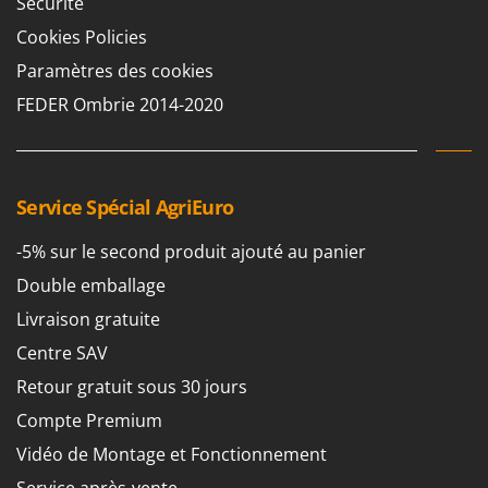
Sécurité
Tondeuses autoportées
Lampacrescia - MGM
Cookies Policies
Tondeuses débroussailleuses thermiques
Landxcape
Paramètres des cookies
Trancheuses
LAR Casalinghi
Trancheuses de sol
FEDER Ombrie 2014-2020
Lavor
Transpalettes
Linea VZ
Treuils de débardage
Lisam
Tronçonneuses
Service Spécial AgriEuro
Lotusgrill
V
-5% sur le second produit ajouté au panier
M
Vêtements de Sécurité
M.A.I.BO.
Double emballage
Vibroculteurs à tracteur
Macom
Livraison gratuite
Macte Ovens
Centre SAV
Makita
Retour gratuit sous 30 jours
MAMMAMIA
Compte Premium
Marcato
Vidéo de Montage et Fonctionnement
Marina Systems