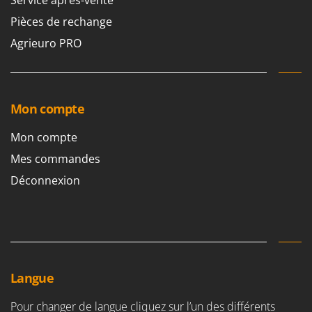
Service après-vente
Master
Pièces de rechange
Mastercook
Agrieuro PRO
Masterpro
McCulloch
MCH
Mon compte
Michelin
Mille
Mon compte
Minox
Mes commandes
Mockmill
Déconnexion
More than chef
MOSA
MOVA
Mowox
Langue
MTD
Pour changer de langue cliquez sur l’un des différents