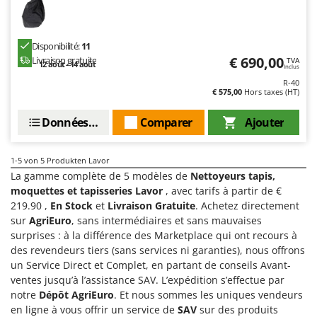
Perches Élagueuses
Francini
Pétrins à Spirale
G
Piscines
Disponibilité:
11
G3 Ferrari
€ 690,00
Livraison gratuite
TVA
12 août - 14 août
Planteuses de pommes de terre pour tracteur
Inclus
Gardena
R-40
Plateaux de coupe pour tracteur
€ 575,00
Hors taxes (HT)
Garofalo
Plumeuses
GeoTech
Données techniques
Comparer
Ajouter
Pompes d'irrigation à tracteur
GeoTech Pro
Pompes de transfert
Gierre
1-5
von 5 Produkten Lavor
Pompes immergées électriques
La gamme complète de 5 modèles de
Nettoyeurs tapis,
Ginko - MGM
moquettes et tapisseries Lavor
, avec tarifs à partir de €
Postes à souder
Gipeco
219.90 ,
En Stock
et
Livraison Gratuite
. Achetez directement
Poussoirs à saucisse
sur
AgriEuro
, sans intermédiaires et sans mauvaises
Girmi
surprises : à la différence des Marketplace qui ont recours à
Power Stations - Batteries - Centrales électriques portables
GRAEF
des revendeurs tiers (sans services ni garanties), nous offrons
Presses à pellets
Gre
un Service Direct et Complet, en partant de conseils Avant-
Pressoirs à fruits
ventes jusqu’à l’assistance SAV. L’expédition s’effectue par
GreenBay
notre
Dépôt AgriEuro
. Et nous sommes les uniques vendeurs
Pressoirs à Raisin
Greenworks
en ligne à vous offrir un service de
SAV
sur des produits