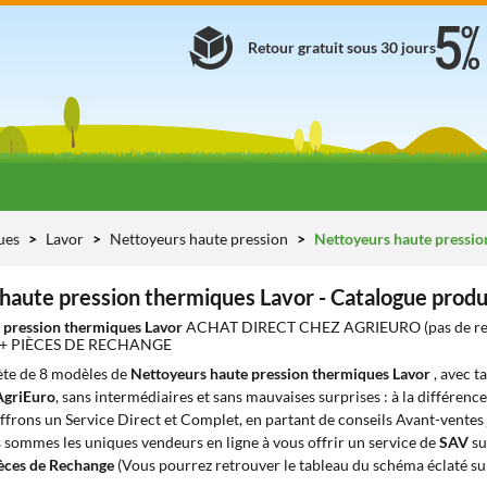
Retour gratuit sous 30 jours
ues
Lavor
Nettoyeurs haute pression
Nettoyeurs haute pressio
haute pression thermiques Lavor - Catalogue prod
 pression thermiques Lavor
ACHAT DIRECT CHEZ AGRIEURO (pas de rev
 + PIÈCES DE RECHANGE
te de 8 modèles de
Nettoyeurs haute pression thermiques Lavor
, avec t
AgriEuro
, sans intermédiaires et sans mauvaises surprises : à la différenc
offrons un Service Direct et Complet, en partant de conseils Avant-ventes j
s sommes les uniques vendeurs en ligne à vous offrir un service de
SAV
su
èces de Rechange
(Vous pourrez retrouver le tableau du schéma éclaté sur