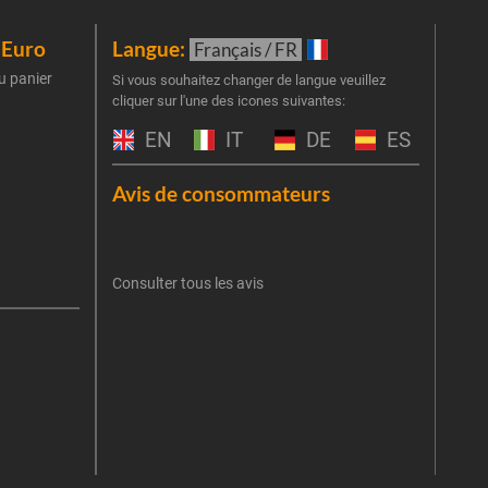
iEuro
Langue:
New
Français / FR
u panier
Inscr
Si vous souhaitez changer de langue veuillez
cliquer sur l'une des icones suivantes:
part
obti
EN
IT
DE
ES
Emai
Avis de consommateurs
Une er
J'
retent
Consulter tous les avis