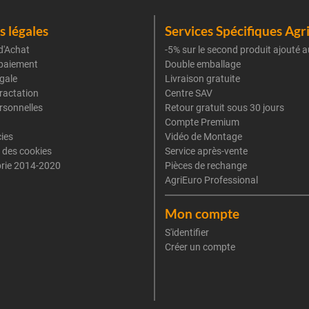
 légales
Services Spécifiques Agr
d'Achat
-5% sur le second produit ajouté a
paiement
Double emballage
gale
Livraison gratuite
tractation
Centre SAV
rsonnelles
Retour gratuit sous 30 jours
Compte Premium
cies
Vidéo de Montage
 des cookies
Service après-vente
rie 2014-2020
Pièces de rechange
AgriEuro Professional
Mon compte
S'identifier
Créer un compte