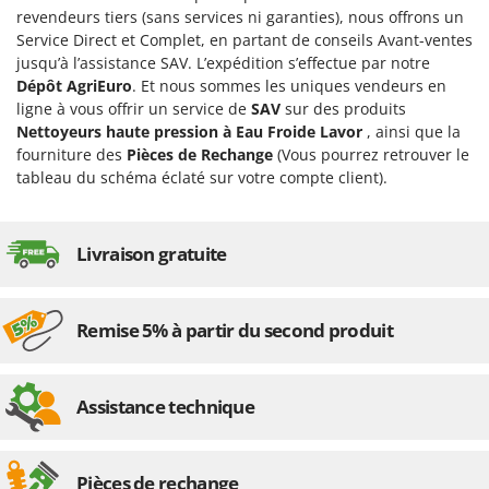
Worx
revendeurs tiers (sans services ni garanties), nous offrons un
Service Direct et Complet, en partant de conseils Avant-ventes
Y
jusqu’à l’assistance SAV. L’expédition s’effectue par notre
Yard Force
Dépôt AgriEuro
. Et nous sommes les uniques vendeurs en
ligne à vous offrir un service de
SAV
sur des produits
Z
Nettoyeurs haute pression à Eau Froide Lavor
, ainsi que la
Zanon
fourniture des
Pièces de Rechange
(Vous pourrez retrouver le
Zephir
tableau du schéma éclaté sur votre compte client).
ZGrills
Zodiac
Livraison gratuite
Zomax
Remise 5% à partir du second produit
Assistance technique
Pièces de rechange