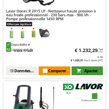
Master
Mastercook
Lavor Donec R 2015 LP - Nettoyeur haute pression à
eau froide professionnel - 230 bars max - 900 l/h -
Masterpro
Pompe professionnelle 1450 RPM
McCulloch
Offert par AgriEuro
MCH
Michelin
Disponibilité:
4
Mille
€ 1.232,29
Livraison gratuite
TVA
13 août - 17 août
Inclus
Minox
R-90
€ 1.026,91
Hors taxes (HT)
Mockmill
More than chef
Données techniques
Comparer
Ajouter
MOSA
MOVA
Mowox
8,0
MTD
Professionnel