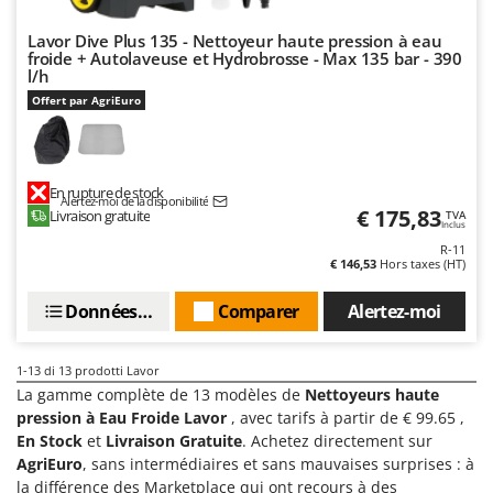
Troy-Bilt
Lavor Dive Plus 135 - Nettoyeur haute pression à eau
froide + Autolaveuse et Hydrobrosse - Max 135 bar - 390
U
Udor
l/h
Offert par AgriEuro
Unger
V
Verdemax
En rupture de stock
Alertez-moi de la disponibilité
Vesco
€ 175,83
Livraison gratuite
TVA
Inclus
Volpi
R-11
€ 146,53
Hors taxes (HT)
W
Waldner
Données techniques
Comparer
Alertez-moi
Weber
WIDU
1-13
di 13 prodotti Lavor
La gamme complète de 13 modèles de
Nettoyeurs haute
Wiper EcoRobot
pression à Eau Froide Lavor
, avec tarifs à partir de € 99.65 ,
Wolf Garten
En Stock
et
Livraison Gratuite
. Achetez directement sur
AgriEuro
, sans intermédiaires et sans mauvaises surprises : à
Wortex
la différence des Marketplace qui ont recours à des