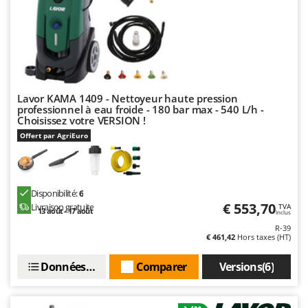
N
New O.M.R.A.
Nilfisk
Ninja
Novatec
Novital
Lavor KAMA 1409 - Nettoyeur haute pression
professionnel à eau froide - 180 bar max - 540 L/h -
NuAir
Choisissez votre VERSION !
NuovaFac
Offert par AgriEuro
O
Officine Savioli
Oliviero
Disponibilité:
6
€ 553,70
Livraison gratuite
TVA
13 août - 17 août
Olix
Inclus
R-39
OMA
€ 461,42
Hors taxes (HT)
Omas
Données techniques
Comparer
Versions(6)
Ompagrill
Ooni