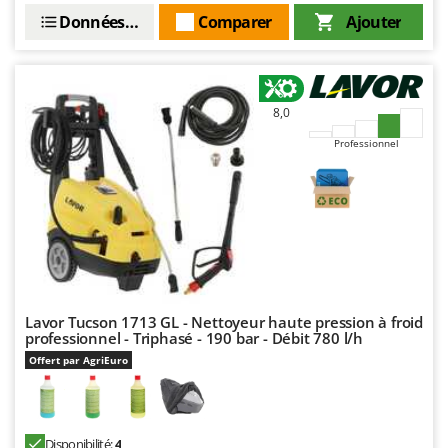
Resto Italia
Données techniques
Comparer
Ajouter
Ribimex
Ripartrak
Ritter
8,0
River Systems
Professionnel
Robomow
Rossofuoco
Rover Pompe
Royal Food
Ryobi
Lavor Tucson 1713 GL - Nettoyeur haute pression à froid
S
S.T.P.
professionnel - Triphasé - 190 bar - Débit 780 l/h
Offert par AgriEuro
Santos
Sbaraglia
Schnitzer
Disponibilité:
4