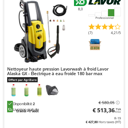
Oriental Koshin
8,0
Outdoorchef
Professionnel
P
Palazzetti
(7)
4,21/5
Palumbo Pavi
Partisani
Paterlini
Philips
Nettoyeur haute pression Lavorwash à froid Lavor
Pramac
Alaska GX - Électrique à eau froide 180 bar max
Prismafood
Offert par AgriEuro
R
R.G.V.
€ 580,05
Disponibilité:
2
Rato
€ 513,36
Livraison gratuite
TVA
13 août - 17 août
Inclus
Reber
R-19
Redback
€ 427,80
Hors taxes (HT)