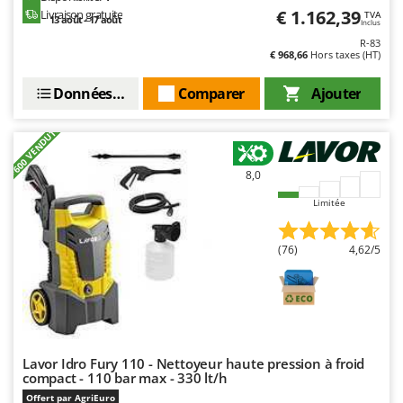
Seven Italy
€ 1.162,39
Livraison gratuite
TVA
13 août - 17 août
Inclus
Shark
R-83
€ 968,66
Hors taxes (HT)
Silky
Simatech
Données techniques
Comparer
Ajouter
Sirman
+600 VENDUTI
Skil
Smartwood
8,0
Smeg
Limitée
Snapper
Solidur
(76)
4,62/5
Spice Electronics
Spiralmac
Spring Protezione
Spyro
Lavor Idro Fury 110 - Nettoyeur haute pression à froid
compact - 110 bar max - 330 lt/h
Stanley
Offert par AgriEuro