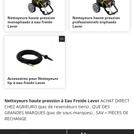
Autolaveuses
Ambrogio Robot
Autres produits
Annovi Reverberi
Nettoyeurs haute pression
Nettoyeurs haute pression
monophasés à eau froide
ANTHBOT
professionnels triphasés
B
Lavor
Lavor
Balayeuses
Archman
Bancs de scie pour le bois - Scies à bûches
11
Arco
Barbecues
Ardes
Bennes pour tracteur
Argo
Brosses pour sols extérieurs
Ariete
Brouettes à moteur
Artus
Accessoires pour Nettoyeurs
hp à eau froide Lavor
Broyeurs à axe horizontal pour tracteur
Attila
Broyeurs de branches et végétaux
Ausonia
Nettoyeurs haute pression à Eau Froide Lavor
ACHAT DIRECT
Butteurs pour tracteur
Awelco
CHEZ AGRIEURO (pas de revendeurs tiers) , QUE DES
GRANDES MARQUES (pas de sous-marques) , SAV + PIÈCES DE
C
B
RECHANGE
Chargeurs de batterie - Démarreurs
Baesso
Charrues pour tracteur
Bahco