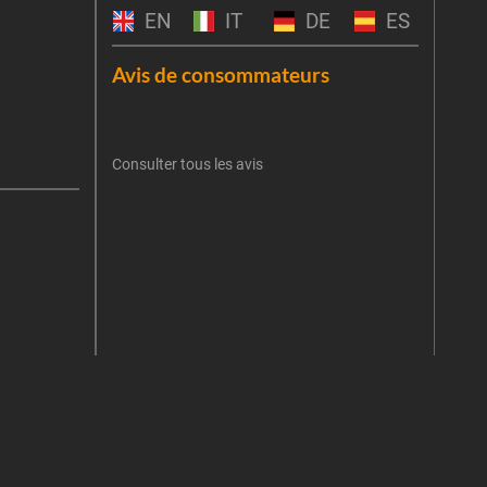
obti
EN
IT
DE
ES
Emai
Avis de consommateurs
Une er
J'
retent
Consulter tous les avis