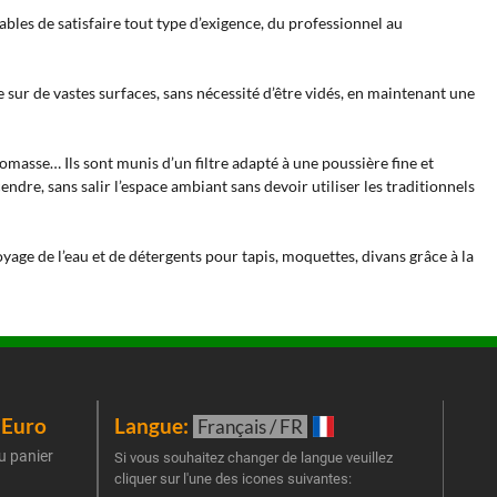
ables de satisfaire tout type d’exigence, du professionnel au
 sur de vastes surfaces, sans nécessité d’être vidés, en maintenant une
iomasse… Ils sont munis d’un filtre adapté à une poussière fine et
ndre, sans salir l’espace ambiant sans devoir utiliser les traditionnels
oyage de l’eau et de détergents pour tapis, moquettes, divans grâce à la
iEuro
Langue:
New
Français / FR
u panier
Inscr
Si vous souhaitez changer de langue veuillez
cliquer sur l'une des icones suivantes:
part