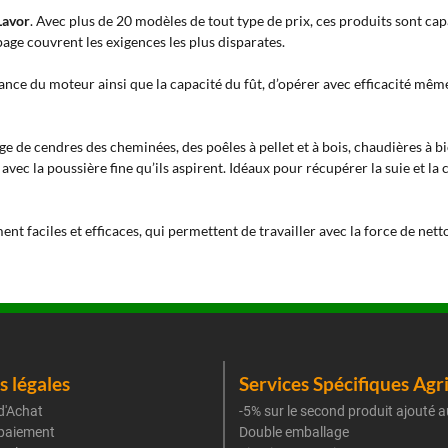
Lavor
. Avec plus de 20 modèles de tout type de prix, ces produits sont cap
page couvrent les exigences les plus disparates.
ance du moteur ainsi que la capacité du fût, d’opérer avec efficacité même
ge de cendres des cheminées, des poêles à pellet et à bois, chaudières à b
c la poussière fine qu’ils aspirent. Idéaux pour récupérer la suie et la ce
t faciles et efficaces, qui permettent de travailler avec la force de nett
 légales
Services Spécifiques Agr
d'Achat
-5% sur le second produit ajouté a
paiement
Double emballage