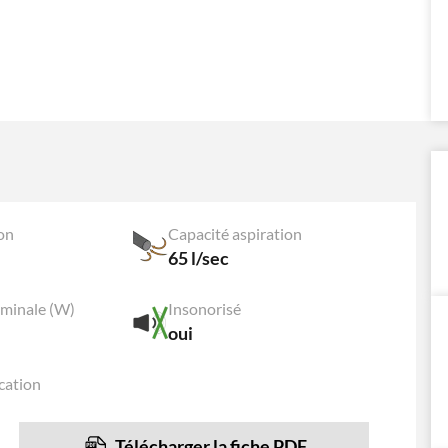
on
Capacité aspiration
65 l/sec
minale (W)
Insonorisé
oui
cation
Télécharger la fiche PDF