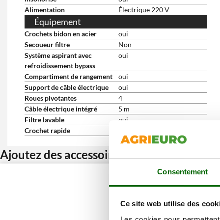
Alimentation
Électrique 220 V
Équipement
Crochets bidon en acier
oui
Secoueur filtre
Non
Système aspirant avec
oui
refroidissement bypass
Compartiment de rangement
oui
Support de câble électrique
oui
Roues pivotantes
4
Câble électrique intégré
5 m
Filtre lavable
oui
Crochet rapide
oui
Ajoutez des accessoires et bénéficiez d’u
Consentement
Ce site web utilise des cook
Les cookies nous permettent d