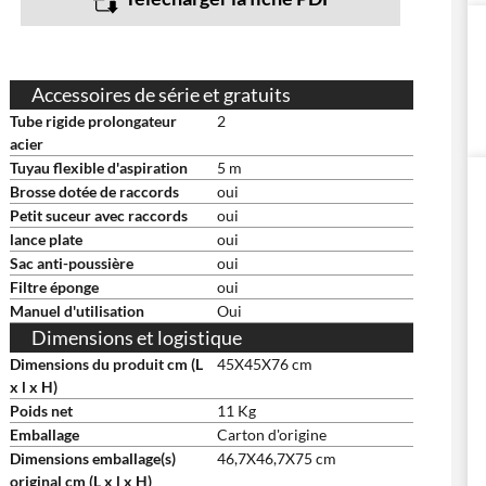
Accessoires de série et gratuits
Tube rigide prolongateur
2
acier
Tuyau flexible d'aspiration
5 m
Brosse dotée de raccords
oui
Petit suceur avec raccords
oui
lance plate
oui
Sac anti-poussière
oui
Filtre éponge
oui
Manuel d'utilisation
Oui
Dimensions et logistique
Dimensions du produit cm (L
45X45X76 cm
x l x H)
Poids net
11 Kg
Emballage
Carton d'origine
Dimensions emballage(s)
46,7X46,7X75 cm
original cm (L x l x H)