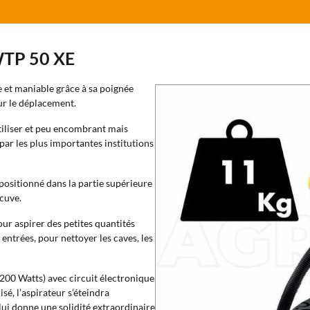
 WTP 50 XE
e et maniable grâce à sa poignée
ur le déplacement.
utiliser et peu encombrant mais
r les plus importantes institutions
positionné dans la partie supérieure
cuve.
ur aspirer des petites quantités
 entrées, pour nettoyer les caves, les
00 Watts) avec circuit électronique
lisé, l’aspirateur s’éteindra
lui donne une solidité extraordinaire