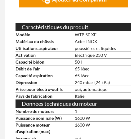
Caractéristiques du produit
Modèle
WTP 50 XE
Matériau du châssis
Acier INOX
Utilisations aspirateur
poussières et liquides
Activation
Électrique 230 V
Capacité bidon
50 l
Débit de l'air
65 l/sec
Capacité aspiration
65 l/sec
Dépression
240 mbar (24 kPa)
Prise pour électro-outils
oui, automatique
Pays de fabrication
Italie
Données techniques du moteur
Nombre de moteurs
1
Puissance nominale (W)
1600 W
Puissance moteur
1600 W
d'aspiration (max)
Insonorisé
oui