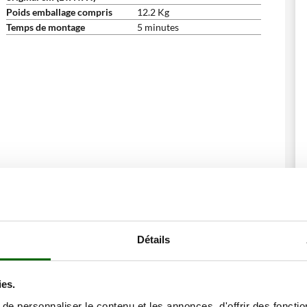
Poids emballage compris
12.2 Kg
Temps de montage
5 minutes
ne remise
Détails
ies.
e personnaliser le contenu et les annonces, d'offrir des fonctio