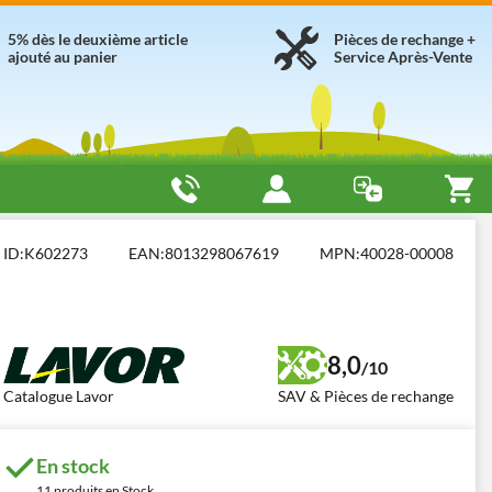
5% dès le deuxième article
Pièces de rechange +
ajouté au panier
Service Après-Vente
triques (230V)
Lavor WTP 50 XE
ID:
K602273
EAN:
8013298067619
MPN:
40028-00008
8,0
/10
Catalogue Lavor
SAV & Pièces de rechange
En stock
11 produits en Stock