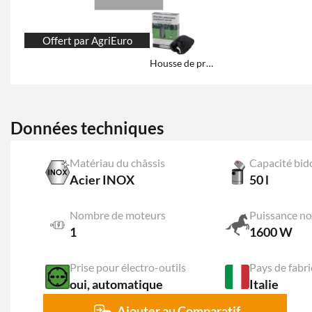
Offert par AgriEuro
Housse de protection et remisage
Données techniques
Matériau du châssis
Capacité bid
Acier INOX
50 l
Nombre de moteurs
Puissance no
1
1600 W
Prise pour électro-outils
Pays de fabri
oui, automatique
Italie
Ajouter au Comparatif