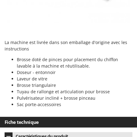
Oriental Koshin
Outdoorchef
P
Palazzetti
Palumbo Pavi
La machine est livrée dans son emballage d'origine avec les
Partisani
instructions
Paterlini
Brosse doté de pinces pour placement du chiffon
lavable à la machine et réutilisable.
Philips
Doseur - entonnoir
Pramac
Laveur de vitre
Brosse triangulaire
Prismafood
Tuyau de rallonge et articulation pour brosse
Pulvérisateur incliné + brosse pinceau
R
R.G.V.
Sac porte-accessoires
Rato
Reber
Fiche technique
Redback
Caractéristiques du produit