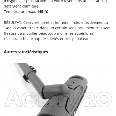
d'hygiéniser plus facilement votre foyer sans utiliser aucun
Scies alternatives à batterie
Intex
détergent chimique.
Scies de jardin télescopiques
Température max:
Italyco
145 °C
Sécateurs électriques à batterie
ITM
RÉSULTAT: Cela créé un effet humide limité, effectivement à
Sécateurs et Échenilloirs manuels
145° la vapeur reste dans un certain sens "vraiment très sec".
J
Sécateurs pneumatiques
Il réussit à mouiller beaucoup moins les superficies,
JOLLY ITALIA
réaspirant beaucoup de saletés et très peu d'eau.
Semoirs et Épandeurs d'engrais
K
Socs pour tracteur
KAAZ
Autres caractéristiques
Souffleurs aspirateurs pour Feuilles
Karcher
Soufreuses - Poudreuses à dos
Kasco
Soufreuses - Poudreuses pour tracteur
Kemper
Keter
T
Taille-haies
KitchenAid
Taille-haies à bras pour tracteur
Komo
Tarières
L
Tondeuses à Gazon
Laica