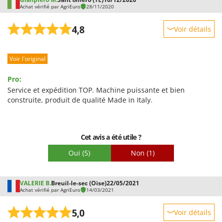
Achat vérifié par AgriEuro
28/11/2020
4,8
Voir détails
Robustesse
Voir l'original
Prestations
Facilité d'utilisation
Pro:
Qualité / Prix
Service et expédition TOP. Machine puissante et bien
construite, produit de qualité Made in Italy.
Facilité de montage
Emballage
Cet avis a été utile ?
Oui
(5)
Non
(1)
VALERIE B.
Breuil-le-sec (Oise)
22/05/2021
Achat vérifié par AgriEuro
14/03/2021
5,0
Voir détails