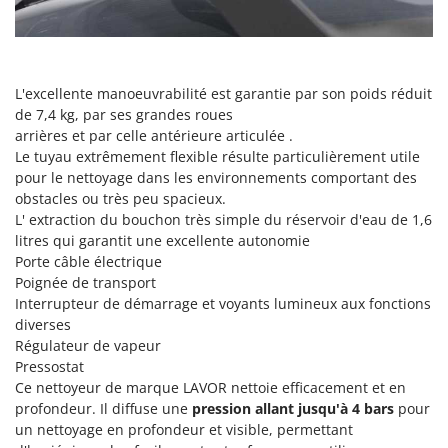
Pulvérisateurs
GRIFO
Pulvérisateurs portés
GVS
GYS
R
L'excellente manoeuvrabilité est garantie par son poids réduit
Rafraîchisseurs d'air par évaporation
de 7,4 kg, par ses grandes roues
H
Rampes de chargement en aluminium
Hailo
arrières et par celle antérieure articulée .
Râpes à fromage électriques
Le tuyau extrêmement flexible résulte particulièrement utile
Helvi
pour le nettoyage dans les environnements comportant des
Râteaux pour tracteur
Henx
obstacles ou très peu spacieux.
Remplisseuses
L' extraction du bouchon très simple du réservoir d'eau de 1,6
HiKOKI
litres qui garantit une excellente autonomie
Robots nettoyeurs de piscine
Honda
Porte câble électrique
Robots Tondeuses
Poignée de transport
I
Interrupteur de démarrage et voyants lumineux aux fonctions
Rogneuses de souches
Idromatic
diverses
Rouleaux pour tracteur
Il-Tec
Régulateur de vapeur
Pressostat
Imperia
S
Ce nettoyeur de marque LAVOR nettoie efficacement et en
Scies à os
Infaco
profondeur. Il diffuse une
pression allant jusqu'à 4 bars
pour
Scies à Ruban
un nettoyage en profondeur et visible, permettant
Intec