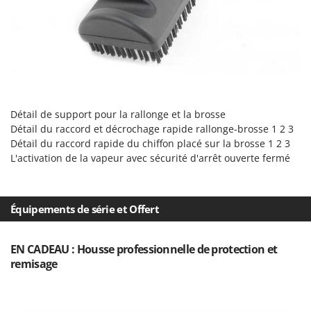
Tondeuses autoportées
Lampacrescia - MGM
Tondeuses débroussailleuses thermiques
Landxcape
Trancheuses
LAR Casalinghi
Trancheuses de sol
Lavor
Transpalettes
Linea VZ
Treuils de débardage
Lisam
Détail de support pour la rallonge et la brosse
Tronçonneuses
Détail du raccord et décrochage rapide rallonge-brosse 1 2 3
Lotusgrill
Détail du raccord rapide du chiffon placé sur la brosse 1 2 3
L'activation de la vapeur avec sécurité d'arrêt ouverte fermé
V
M
Vêtements de Sécurité
M.A.I.BO.
Vibroculteurs à tracteur
Macom
Équipements de série et Offert
Macte Ovens
Makita
EN CADEAU : Housse professionnelle de protection et
MAMMAMIA
remisage
Marcato
Marina Systems