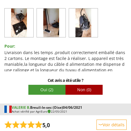
Robustesse
Prestations
Facilité d'utilisation
Qualité / Prix
Facilité de montage
Pour:
Emballage
Livraison dans les temps ,produit correctement emballé dans
2 cartons. Le montage est facile à réaliser. L appareil est très
maniable,la longueur du câble d alimentation me dispense d
une rallonge et la longueur du tuyau d alimentation en
vapeur est très pratique et limite le déplacement. La
Cet avis a été utile ?
production de vapeur est vraiment puissante et le réglage du
débit aisé. Bref très contente de mon achat, je recommande
Oui
(2)
Non
(0)
vivement cet appareil. D ailleurs je viens d en commander un
deuxième pour mes parents
VALERIE B.
Breuil-le-sec (Oise)
04/06/2021
Achat vérifié par AgriEuro
22/05/2021
5,0
Voir détails