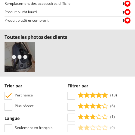
Troy-Bilt
Remplacement des accessoires difficile
1
Produit plutôt lourd
1
U
Udor
Produit plutôt encombrant
1
Unger
Toutes les photos des clients
V
Verdemax
Vesco
Volpi
W
Waldner
Trier par
Filtrer par
Weber
Pertinence
(13)
WIDU
Plus récent
(6)
Wiper EcoRobot
(1)
Langue
Wolf Garten
Seulement en français
(0)
Wortex