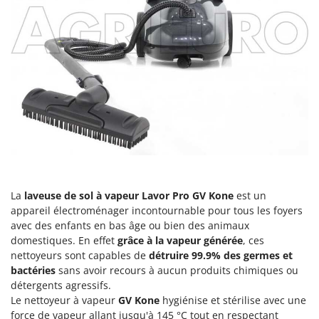
Comet
F
Fendeuses à bois
Cresco
Filets pour la Récolte des olives
Cruccolini
Filtres pour vin et huile
CTEK
Floconneuses
D
Fouloirs - Égrappoirs
Dal Degan
Fourches pour tracteur
DCG
Fours d'extérieur - intérieur pour pizza et cuisine
Deca
Fours électriques
DeWalt
La
laveuse de sol à vapeur
Lavor Pro GV Kone
est un
Fraises à neige
Di Martino
appareil électroménager incontournable pour tous les foyers
Fraises rotatives pour tracteur
Diavola Pro
avec des enfants en bas âge ou bien des animaux
domestiques. En effet
grâce à la vapeur générée
, ces
Friteuses sans huile
Diesse
nettoyeurs sont capables de
détruire 99.9% des germes et
Docma
bactéries
sans avoir recours à aucun produits chimiques ou
G
Générateurs d'air chaud
détergents agressifs.
Dominion
Le nettoyeur à vapeur
GV Kone
hygiénise et stérilise avec une
Godets à terre basculants pour tracteur
Dreame
force de vapeur allant jusqu'à 145 °C tout en respectant