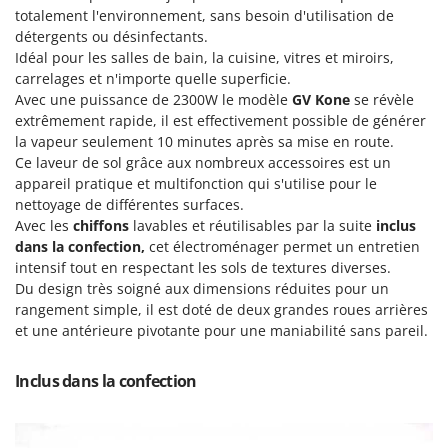
Groupes électrogènes
totalement l'environnement, sans besoin d'utilisation de
E
détergents ou désinfectants.
Gyrobroyeurs à lame pour tracteur
EcoFlow
Idéal pour les salles de bain, la cuisine, vitres et miroirs,
Edilmark
carrelages et n'importe quelle superficie.
H
Haches - Cognées et Hachettes
Avec une puissance de 2300W le modèle
GV Kone
se révèle
Effeuno
extrêmement rapide, il est effectivement possible de générer
Hachoirs à viande
Einhell
la vapeur seulement 10 minutes après sa mise en route.
Herses à Dents
Ce laveur de sol grâce aux nombreux accessoires est un
Elegen
appareil pratique et multifonction qui s'utilise pour le
Herses Rotatives
Energy Gruppi
nettoyage de différentes surfaces.
Enotecnica Pillan
Avec les
chiffons
lavables et réutilisables par la suite
inclus
L
dans la confection,
cet électroménager permet un entretien
Lames à neige
Eschenfelder
intensif tout en respectant les sols de textures diverses.
Lames niveleuses pour tracteur
EuroMech
Du design très soigné aux dimensions réduites pour un
Lave-vitres
rangement simple, il est doté de deux grandes roues arrières
Eurosystems
et une antérieure pivotante pour une maniabilité sans pareil.
Lieuses électriques pour vignes
F
FAC
Inclus dans la confection
M
Machines à pâtes
Fama Industrie
Machines de nettoyage pour panneaux photovoltaïques et surfaces vitrées
Famag