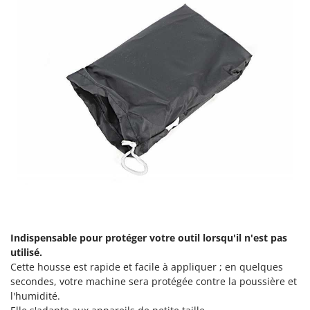
Master
Mastercook
Masterpro
McCulloch
MCH
Michelin
Mille
Minox
Mockmill
More than chef
MOSA
MOVA
Indispensable pour protéger votre outil lorsqu'il n'est pas
utilisé.
Mowox
Cette housse est rapide et facile à appliquer ; en quelques
MTD
secondes, votre machine sera protégée contre la poussière et
l'humidité.