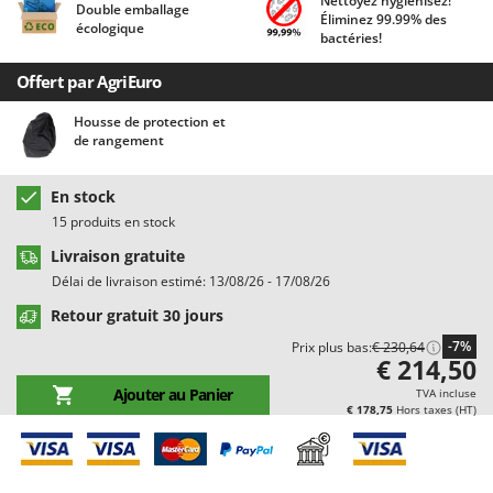
Nettoyez hygiénisez!
Double emballage
Chaudrons électriques pour polenta
Barbieri
Éliminez 99.99% des
écologique
bactéries!
Cisailles à gazon à batterie
Batavia
Cisailles taille-haies manuelles
Offert par AgriEuro
Benassi
Climatiseurs
Beper
Housse de protection et
de rangement
Compresseurs d'air électriques
Berkel
Compresseurs pour la récolte des olives et la taille
Bernardi
En stock
Coupe-bordures - Trimmers
Bertolini Pumps
15 produits en stock
Coupe-branches
Besser Vacuum
Livraison gratuite
Couveuses à œufs
Bestway
Délai de livraison estimé: 13/08/26 - 17/08/26
Cultivateurs Tiller à ressorts - Extirpateurs
Beta tools
Retour gratuit 30 jours
Bissell
-7%
Prix plus bas:
€ 230,64
D
€ 214,50
Débroussailleuses
Black & Decker
Ajouter au Panier
TVA incluse
Décompacteurs agricoles
BlackStone
€ 178,75
Hors taxes (HT)
Découpeurs plasma
Blue Bird
Déplaqueuses de gazon
Bomet