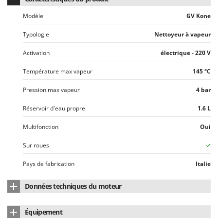
Resto Italia
Modèle
GV Kone
Ribimex
Ripartrak
Typologie
Nettoyeur à vapeur
Ritter
Activation
électrique - 220 V
River Systems
Température max vapeur
145 °C
Robomow
Pression max vapeur
4 bar
Rossofuoco
Rover Pompe
Réservoir d'eau propre
1.6 L
Royal Food
Multifonction
Oui
Ryobi
Sur roues
S
S.T.P.
Pays de fabrication
Italie
Santos
Données techniques du moteur
Sbaraglia
Puissance nominale (W)
2300 W
Schnitzer
Équipement