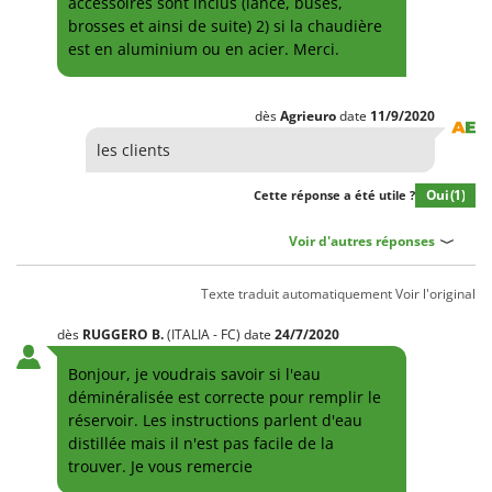
accessoires sont inclus (lance, buses,
brosses et ainsi de suite) 2) si la chaudière
est en aluminium ou en acier. Merci.
dès
Agrieuro
date
11/9/2020
les clients
Oui
(1)
Cette réponse a été utile ?
Voir d'autres réponses
Texte traduit automatiquement
Voir l'original
dès
RUGGERO
B.
(ITALIA - FC)
date
24/7/2020
Bonjour, je voudrais savoir si l'eau
déminéralisée est correcte pour remplir le
réservoir. Les instructions parlent d'eau
distillée mais il n'est pas facile de la
trouver. Je vous remercie