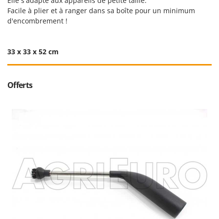
N
Elle s'adapte aux appareils de petite taille.
New O.M.R.A.
Facile à plier et à ranger dans sa boîte pour un minimum
Nilfisk
d'encombrement !
Ninja
Novatec
33 x 33 x 52 cm
Novital
NuAir
Offerts
NuovaFac
O
Officine Savioli
Oliviero
Olix
OMA
Omas
Ompagrill
Ooni