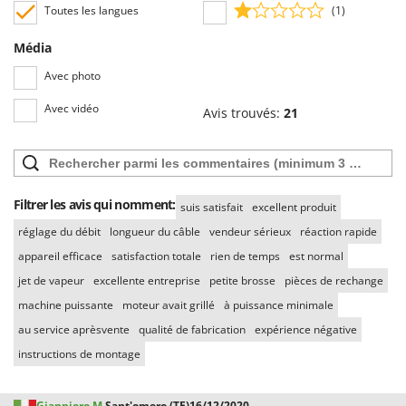
Worx
Toutes les langues
(1)
Y
Média
Yard Force
Avec photo
Z
Avec vidéo
Zanon
Avis trouvés:
21
Zephir
ZGrills
Zodiac
Filtrer les avis qui nomment:
suis satisfait
excellent produit
Zomax
réglage du débit
longueur du câble
vendeur sérieux
réaction rapide
appareil efficace
satisfaction totale
rien de temps
est normal
jet de vapeur
excellente entreprise
petite brosse
pièces de rechange
machine puissante
moteur avait grillé
à puissance minimale
au service aprèsvente
qualité de fabrication
expérience négative
instructions de montage
Gianpiero M.
Sant'omero (TE)
16/12/2020