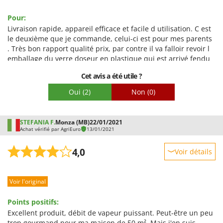
Robustesse
Pour:
Prestations
Livraison rapide, appareil efficace et facile d utilisation. C est
Facilité d'utilisation
le deuxième que je commande, celui-ci est pour mes parents
. Très bon rapport qualité prix, par contre il va falloir revoir l
Qualité / Prix
emballage du verre doseur en plastique qui est arrivé fendu
Facilité de montage
pour les 2 appareils. Réaction rapide du SAV après
Cet avis a été utile ?
Emballage
réclamation.
Oui
(2)
Non
(0)
STEFANIA F.
Monza (MB)
22/01/2021
Achat vérifié par AgriEuro
13/01/2021
4,0
Voir détails
Robustesse
Voir l'original
Prestations
Facilité d'utilisation
Points positifs:
Qualité / Prix
Excellent produit, débit de vapeur puissant. Peut-être un peu
trop gourmand pour ma maison de 50 m². Mais j'en suis