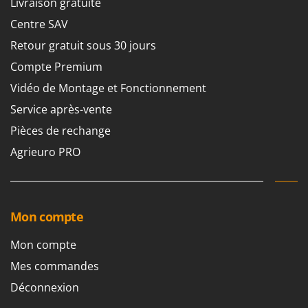
Livraison gratuite
Scies alternatives à batterie
Intex
Centre SAV
Scies de jardin télescopiques
Italyco
Retour gratuit sous 30 jours
Sécateurs électriques à batterie
ITM
Sécateurs et Échenilloirs manuels
Compte Premium
J
Sécateurs pneumatiques
Vidéo de Montage et Fonctionnement
JOLLY ITALIA
Semoirs et Épandeurs d'engrais
Service après-vente
K
Socs pour tracteur
Pièces de rechange
KAAZ
Souffleurs aspirateurs pour Feuilles
Agrieuro PRO
Karcher
Soufreuses - Poudreuses à dos
Kasco
Soufreuses - Poudreuses pour tracteur
Kemper
Keter
Mon compte
T
Taille-haies
KitchenAid
Mon compte
Taille-haies à bras pour tracteur
Komo
Mes commandes
Tarières
L
Déconnexion
Tondeuses à Gazon
Laica