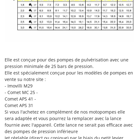
Désherbeurs thermiques et mécaniques
Bosch
Déshumidificateurs
Brumi
Draineuses
BullMach
E
C
Échelles en aluminium
C.EL.ME.
Effaroucheurs d'oiseaux
Calory Forni
Effeuilleuses pour olives
Elle est conçue pour des pompes de pulvérisation avec une
Campagnola
pression minimale de 25 bars de pression.
Égreneuses à maïs
Campingaz
Elle est spécialement conçue pour les modèles de pompes en
Électropompes pour la maison et le jardin
Castelgarden
vente su notre site :
- Imovilli M29
Éleveuses artificielles pour poussins
Castellari
- Comet MC 25 -
Enfouisseurs de pierres
Ceccato Olindo
Comet APS 41 -
Comet APS 31
Enrouleurs de filets pour olives
Char-Broil
Si vous l'achetez en complément de nos motopompes elle
Épareuses pour tracteur
Classe
sera adaptée et vous pourrez la remplacer avec la lance
Épépineuses
fournie avec l'appareil. Cette lance ne serait pas efficace avec
Clementi
des pompes de pression inférieure
Équipements de protection des voies respiratoires
Cofra
Jet réglable (direct ou conique) par le biais du petit levier