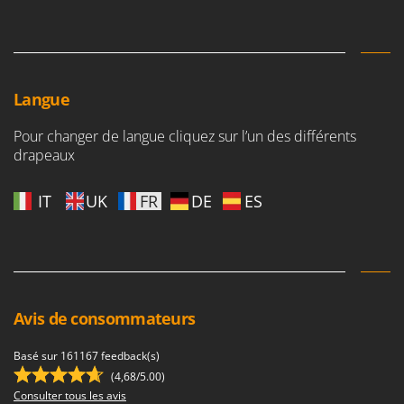
Tondeuses autoportées
Lampacrescia - MGM
Tondeuses débroussailleuses thermiques
Landxcape
Trancheuses
LAR Casalinghi
Trancheuses de sol
Lavor
Langue
Transpalettes
Linea VZ
Pour changer de langue cliquez sur l’un des différents
Treuils de débardage
Lisam
drapeaux
Tronçonneuses
Lotusgrill
IT
UK
FR
DE
ES
V
M
Vêtements de Sécurité
M.A.I.BO.
Vibroculteurs à tracteur
Macom
Macte Ovens
Makita
Avis de consommateurs
MAMMAMIA
Basé sur 161167 feedback(s)
Marcato
(4,68/5.00)
Marina Systems
Consulter tous les avis