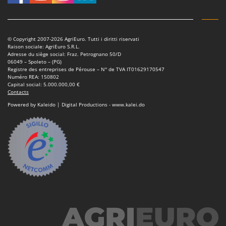
N
New O.M.R.A.
Nilfisk
Ninja
© Copyright 2007-2026 AgriEuro. Tutti i diritti riservati
Raison sociale: AgriEuro S.R.L.
Novatec
Adresse du siège social: Fraz. Petrognano 50/D
06049 – Spoleto – (PG)
Novital
Registre des entreprises de Pérouse – N° de TVA IT01629170547
Numéro REA: 150802
NuAir
Capital social: 5.000.000,00 €
Contacts
NuovaFac
Powered by Kaleido | Digital Productions - www.kalei.do
O
Officine Savioli
Oliviero
Olix
OMA
Omas
Ompagrill
Ooni