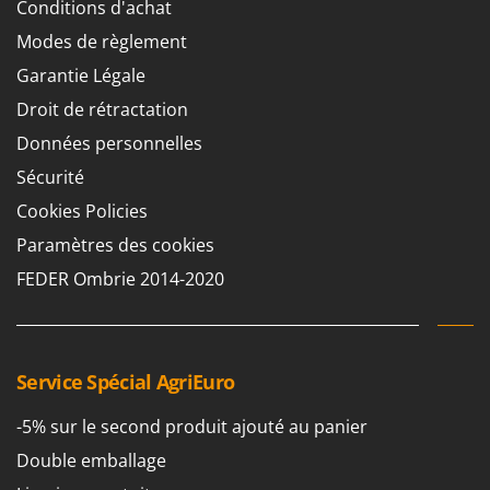
Conditions d'achat
Pulvérisateurs
GRIFO
Modes de règlement
Pulvérisateurs portés
GVS
Garantie Légale
GYS
R
Rafraîchisseurs d'air par évaporation
Droit de rétractation
H
Rampes de chargement en aluminium
Données personnelles
Hailo
Râpes à fromage électriques
Sécurité
Helvi
Râteaux pour tracteur
Cookies Policies
Henx
Remplisseuses
Paramètres des cookies
HiKOKI
Robots nettoyeurs de piscine
FEDER Ombrie 2014-2020
Honda
Robots Tondeuses
I
Rogneuses de souches
Idromatic
Rouleaux pour tracteur
Il-Tec
Service Spécial AgriEuro
Imperia
S
-5% sur le second produit ajouté au panier
Scies à os
Infaco
Double emballage
Scies à Ruban
Intec