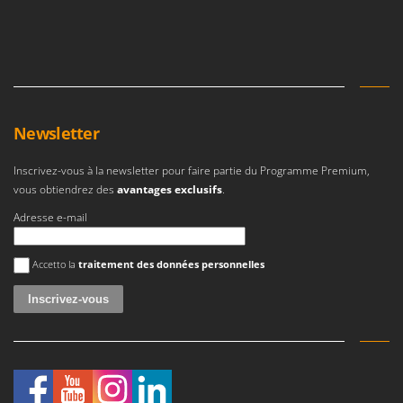
Master
Mastercook
Masterpro
McCulloch
MCH
Newsletter
Michelin
Inscrivez-vous à la newsletter pour faire partie du Programme Premium,
Mille
vous obtiendrez des
avantages exclusifs
.
Minox
Adresse e-mail
Mockmill
More than chef
Une erreur est survenue
Accetto la
traitement des données personnelles
MOSA
MOVA
Mowox
MTD