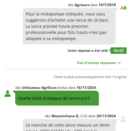
Groupes électrogènes
dès
Agrieuro
date
10/7/2018
E
Gyrobroyeurs à lame pour tracteur
EcoFlow
Pour la motopompe indiquée, nous vous
suggérons d'acheter une lance de 20 bars.
Edilmark
H
La lance pistolet haute pression
Haches - Cognées et Hachettes
Effeuno
professionnelle pour fûts hauts n'est pas
Hachoirs à viande
adaptée à sa motopompe.
Einhell
Herses à Dents
Elegen
Oui
(2)
Cette réponse a été utile ?
Herses Rotatives
Energy Gruppi
Voir d'autres réponses
Enotecnica Pillan
L
Lames à neige
Eschenfelder
Texte traduit automatiquement
Voir l'original
Lames niveleuses pour tracteur
EuroMech
dès
Utilisateur AgriEuro
(Italia)
date
16/11/2024
Lave-vitres
Eurosystems
Quelle taille d'attaque de lance a-t-il
Lieuses électriques pour vignes
F
FAC
M
Machines à pâtes
dès
Massimiliano
Q.
(CA)
date
20/11/2024
Fama Industrie
Machines de nettoyage pour panneaux photovoltaïques et surfaces vitrées
Le manche de cette lance mesure un demi-
Famag