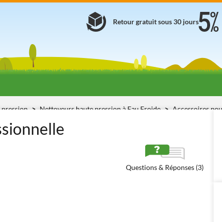
Retour gratuit sous 30 jours
 pression
Nettoyeurs haute pression à Eau Froide
Accessoires pou
ssionnelle
Questions & Réponses (3)