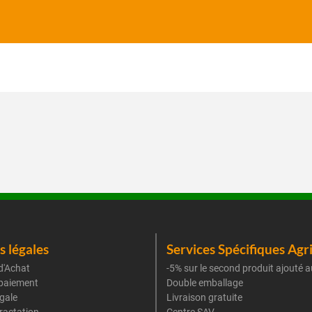
 légales
Services Spécifiques Agr
d'Achat
-5% sur le second produit ajouté a
paiement
Double emballage
gale
Livraison gratuite