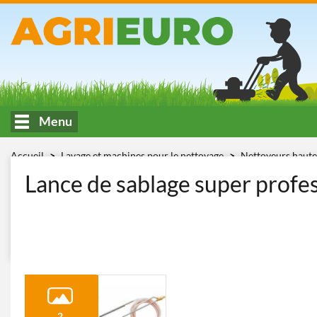
Menu
Accueil
Lavage et machines pour le nettoyage
Nettoyeurs haute
COMET lancia sabbiante 33010771
Lance de sablage super profe
2