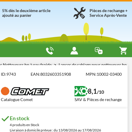
5% dès le deuxième article
Pièces de rechange +
ajouté au panier
Service Après-Vente
r Nettoyeurs hp à eau froide
Lances de sablage pour nettoyeurs hp
ID:
9743
EAN:
8032603351908
MPN:
10002-03400
8,1
/10
Catalogue Comet
SAV & Pièces de rechange
En stock
4 produits en Stock
Livraison à domicile prévue : du 13/08/2026 au 17/08/2026