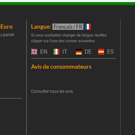
iEuro
Langue:
New
Français / FR
u panier
Inscr
Si vous souhaitez changer de langue veuillez
cliquer sur l'une des icones suivantes:
part
obti
EN
IT
DE
ES
Emai
Avis de consommateurs
Une er
J'
retent
Consulter tous les avis