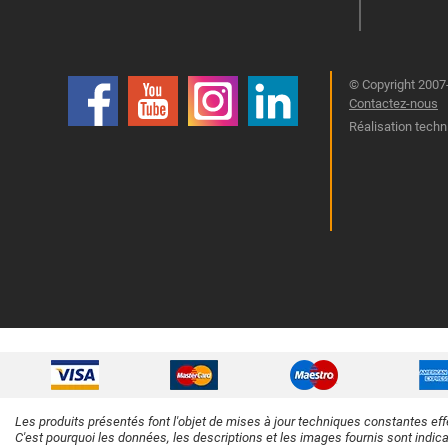
© Copyright 2007-
Contactez-nous
Réalisation techn
Les produits présentés font l'objet de mises à jour techniques constantes eff
C'est pourquoi les données, les descriptions et les images fournis sont indic