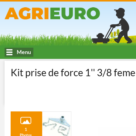
Menu
Accueil
kit attacco rapido traversa/catena 1"3-8
Kit prise de force 1'' 3/8 feme
1
Photos