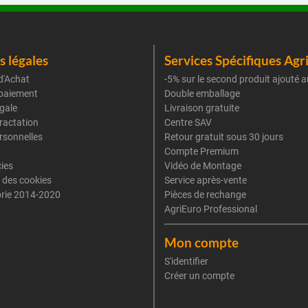
 légales
Services Spécifiques Agr
d'Achat
-5% sur le second produit ajouté a
paiement
Double emballage
gale
Livraison gratuite
tractation
Centre SAV
rsonnelles
Retour gratuit sous 30 jours
Compte Premium
cies
Vidéo de Montage
 des cookies
Service après-vente
rie 2014-2020
Pièces de rechange
AgriEuro Professional
Mon compte
S'identifier
Créer un compte