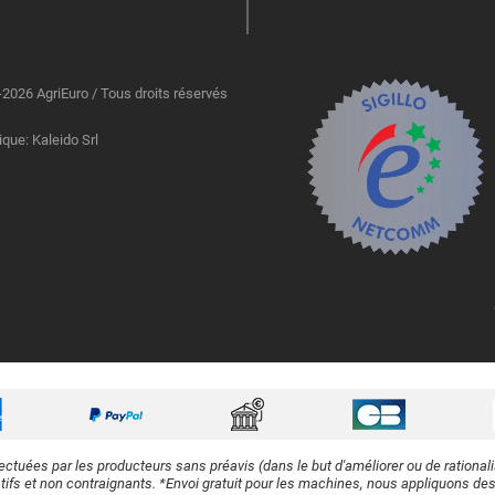
2026 AgriEuro / Tous droits réservés
ique: Kaleido Srl
ectuées par les producteurs sans préavis (dans le but d'améliorer ou de rational
atifs et non contraignants. *Envoi gratuit pour les machines, nous appliquons des