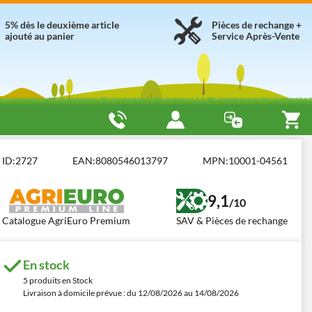
5% dès le deuxième article
Pièces de rechange +
ajouté au panier
Service Après-Vente
ID:
2727
EAN:
8080546013797
MPN:
10001-04561
9,1
/10
Catalogue AgriEuro Premium
SAV & Pièces de rechange
En stock
5 produits en Stock
Livraison à domicile prévue : du 12/08/2026 au 14/08/2026