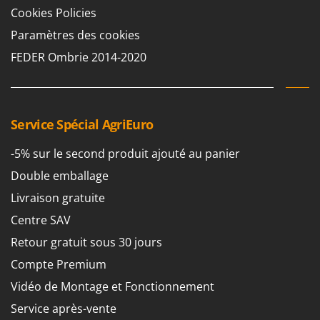
Pulvérisateurs
GRIFO
Cookies Policies
Pulvérisateurs portés
GVS
Paramètres des cookies
GYS
FEDER Ombrie 2014-2020
R
Rafraîchisseurs d'air par évaporation
H
Rampes de chargement en aluminium
Hailo
Râpes à fromage électriques
Helvi
Service Spécial AgriEuro
Râteaux pour tracteur
Henx
-5% sur le second produit ajouté au panier
Remplisseuses
HiKOKI
Robots nettoyeurs de piscine
Double emballage
Honda
Robots Tondeuses
Livraison gratuite
I
Rogneuses de souches
Centre SAV
Idromatic
Rouleaux pour tracteur
Retour gratuit sous 30 jours
Il-Tec
Compte Premium
Imperia
S
Scies à os
Vidéo de Montage et Fonctionnement
Infaco
Scies à Ruban
Service après-vente
Intec