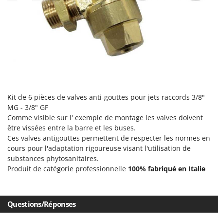
Désherbeurs thermiques et mécaniques
Bosch
Déshumidificateurs
Brumi
Draineuses
BullMach
E
C
Échelles en aluminium
C.EL.ME.
Effaroucheurs d'oiseaux
Calory Forni
Effeuilleuses pour olives
Campagnola
Kit de 6 pièces de valves anti-gouttes pour jets raccords 3/8"
Égreneuses à maïs
MG - 3/8" GF
Campingaz
Comme visible sur l' exemple de montage les valves doivent
Électropompes pour la maison et le jardin
Castelgarden
être vissées entre la barre et les buses.
Éleveuses artificielles pour poussins
Ces valves antigouttes permettent de respecter les normes en
Castellari
cours pour l'adaptation rigoureuse visant l'utilisation de
Enfouisseurs de pierres
Ceccato Olindo
substances phytosanitaires.
Enrouleurs de filets pour olives
Char-Broil
Produit de catégorie professionnelle
100% fabriqué en Italie
Épareuses pour tracteur
Classe
Épépineuses
Clementi
Questions/Réponses
Équipements de protection des voies respiratoires
Cofra