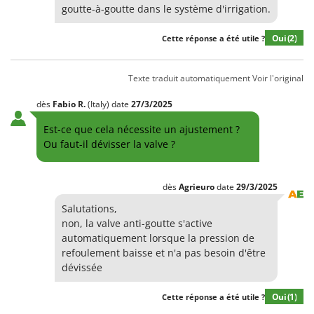
Groupes électrogènes
goutte-à-goutte dans le système d'irrigation.
E
Gyrobroyeurs à lame pour tracteur
EcoFlow
Oui
(2)
Cette réponse a été utile ?
Edilmark
H
Haches - Cognées et Hachettes
Effeuno
Texte traduit automatiquement
Voir l'original
Hachoirs à viande
Einhell
dès
Fabio
R.
(Italy)
date
27/3/2025
Herses à Dents
Elegen
Est-ce que cela nécessite un ajustement ?
Herses Rotatives
Energy Gruppi
Ou faut-il dévisser la valve ?
Enotecnica Pillan
L
Lames à neige
Eschenfelder
dès
Agrieuro
date
29/3/2025
Lames niveleuses pour tracteur
EuroMech
Salutations,
Lave-vitres
Eurosystems
non, la valve anti-goutte s'active
Lieuses électriques pour vignes
automatiquement lorsque la pression de
F
refoulement baisse et n'a pas besoin d'être
FAC
M
dévissée
Machines à pâtes
Fama Industrie
Oui
(1)
Machines de nettoyage pour panneaux photovoltaïques et surfaces vitrées
Cette réponse a été utile ?
Famag