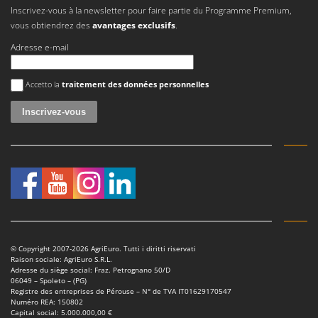
Master
Inscrivez-vous à la newsletter pour faire partie du Programme Premium,
vous obtiendrez des
avantages exclusifs
.
Mastercook
Adresse e-mail
Masterpro
McCulloch
Une erreur est survenue
Accetto la
traitement des données personnelles
MCH
Michelin
Mille
Minox
Mockmill
More than chef
MOSA
MOVA
© Copyright 2007-2026 AgriEuro. Tutti i diritti riservati
Raison sociale: AgriEuro S.R.L.
Mowox
Adresse du siège social: Fraz. Petrognano 50/D
06049 – Spoleto – (PG)
MTD
Registre des entreprises de Pérouse – N° de TVA IT01629170547
Numéro REA: 150802
Capital social: 5.000.000,00 €