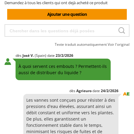
Demandez à tous les clients qui ont dejà acheté ce produit
Comet
F
Fendeuses à bois
Cresco
Ajouter une question
Filets pour la Récolte des olives
Cruccolini
Filtres pour vin et huile
CTEK
Floconneuses
Texte traduit automatiquement
Voir l'original
D
Fouloirs - Égrappoirs
Dal Degan
dès
José
V.
(Spain)
date
23/2/2026
Fourches pour tracteur
DCG
Fours d'extérieur - intérieur pour pizza et cuisine
À quoi servent ces embouts ? Permettent-ils
Deca
aussi de distribuer du liquide ?
Fours électriques
DeWalt
Fraises à neige
Di Martino
dès
Agrieuro
date
24/2/2026
Fraises rotatives pour tracteur
Diavola Pro
Les vannes sont conçues pour résister à des
Friteuses sans huile
Diesse
pressions d'eau élevées, assurant ainsi un
Docma
débit constant et uniforme vers les plantes.
G
De plus, elles garantissent un
Générateurs d'air chaud
Dominion
fonctionnement stable dans le temps,
Godets à terre basculants pour tracteur
Dreame
minimisant les risques de fuites et de