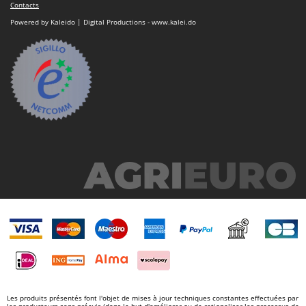
N
Contacts
New O.M.R.A.
Powered by Kaleido | Digital Productions - www.kalei.do
Nilfisk
Ninja
Novatec
Novital
NuAir
NuovaFac
O
Officine Savioli
Oliviero
Olix
OMA
Omas
Ompagrill
Ooni
Les produits présentés font l'objet de mises à jour techniques constantes effectuées par
les producteurs sans préavis (dans le but d'améliorer ou de rationaliser les processus de