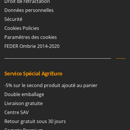
Droit de rétractation
Perches Élagueuses
Francini
Données personnelles
Pétrins à Spirale
G
Piscines
Sécurité
G3 Ferrari
Planteuses de pommes de terre pour tracteur
Cookies Policies
Gardena
Plateaux de coupe pour tracteur
Paramètres des cookies
Garofalo
Plumeuses
FEDER Ombrie 2014-2020
GeoTech
Pompes d'irrigation à tracteur
GeoTech Pro
Pompes de transfert
Gierre
Pompes immergées électriques
Service Spécial AgriEuro
Ginko - MGM
Postes à souder
Gipeco
-5% sur le second produit ajouté au panier
Poussoirs à saucisse
Girmi
Double emballage
Power Stations - Batteries - Centrales électriques portables
GRAEF
Livraison gratuite
Presses à pellets
Gre
Centre SAV
Pressoirs à fruits
GreenBay
Retour gratuit sous 30 jours
Pressoirs à Raisin
Greenworks