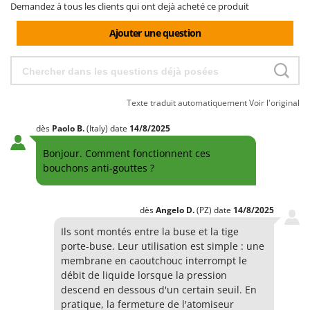
Demandez à tous les clients qui ont dejà acheté ce produit
Comet
F
Fendeuses à bois
Cresco
Ajouter une question
Filets pour la Récolte des olives
Cruccolini
Filtres pour vin et huile
CTEK
Floconneuses
Texte traduit automatiquement
Voir l'original
D
Fouloirs - Égrappoirs
Dal Degan
dès
Paolo
B.
(Italy)
date
14/8/2025
Fourches pour tracteur
DCG
Fours d'extérieur - intérieur pour pizza et cuisine
Bonjour. Comment fonctionnent ces
Deca
bouchons anti-gouttes ?
Fours électriques
DeWalt
Fraises à neige
Di Martino
dès
Angelo
D.
(PZ)
date
14/8/2025
Fraises rotatives pour tracteur
Diavola Pro
Ils sont montés entre la buse et la tige
Friteuses sans huile
Diesse
porte-buse. Leur utilisation est simple : une
Docma
membrane en caoutchouc interrompt le
G
débit de liquide lorsque la pression
Générateurs d'air chaud
Dominion
descend en dessous d'un certain seuil. En
Godets à terre basculants pour tracteur
Dreame
pratique, la fermeture de l'atomiseur