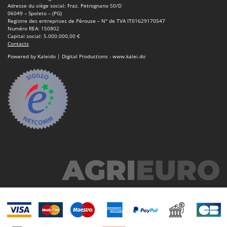
Master
Adresse du siège social: Fraz. Petrognano 50/D
06049 – Spoleto – (PG)
Mastercook
Registre des entreprises de Pérouse – N° de TVA IT01629170547
Numéro REA: 150802
Masterpro
Capital social: 5.000.000,00 €
Contacts
McCulloch
Powered by Kaleido | Digital Productions - www.kalei.do
MCH
Michelin
Mille
Minox
Mockmill
More than chef
MOSA
MOVA
Mowox
MTD