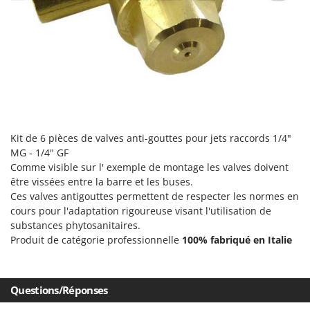
Désherbeurs thermiques et mécaniques
Bosch
Déshumidificateurs
Brumi
Draineuses
BullMach
E
C
Échelles en aluminium
C.EL.ME.
Effaroucheurs d'oiseaux
Calory Forni
Effeuilleuses pour olives
Campagnola
Kit de 6 pièces de valves anti-gouttes pour jets raccords 1/4"
Égreneuses à maïs
MG - 1/4" GF
Campingaz
Comme visible sur l' exemple de montage les valves doivent
Électropompes pour la maison et le jardin
Castelgarden
être vissées entre la barre et les buses.
Éleveuses artificielles pour poussins
Ces valves antigouttes permettent de respecter les normes en
Castellari
cours pour l'adaptation rigoureuse visant l'utilisation de
Enfouisseurs de pierres
Ceccato Olindo
substances phytosanitaires.
Enrouleurs de filets pour olives
Char-Broil
Produit de catégorie professionnelle
100% fabriqué en Italie
Épareuses pour tracteur
Classe
Épépineuses
Clementi
Questions/Réponses
Équipements de protection des voies respiratoires
Cofra